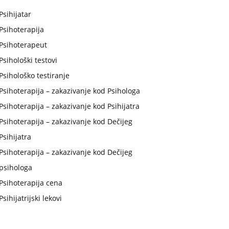
Psihijatar
Psihoterapija
Psihoterapeut
Psihološki testovi
Psihološko testiranje
Psihoterapija – zakazivanje kod Psihologa
Psihoterapija – zakazivanje kod Psihijatra
Psihoterapija – zakazivanje kod Dečijeg
Psihijatra
Psihoterapija – zakazivanje kod Dečijeg
psihologa
Psihoterapija cena
Psihijatrijski lekovi