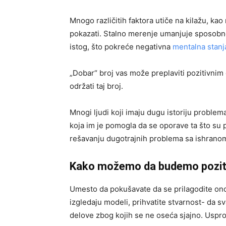
Mnogo različitih faktora utiče na kilažu, kao 
pokazati. Stalno merenje umanjuje sposobnos
istog, što pokreće negativna
mentalna stanj
„Dobar“ broj vas može preplaviti pozitivnim o
održati taj broj.
Mnogi ljudi koji imaju dugu istoriju problem
koja im je pomogla da se oporave ta što su p
rešavanju dugotrajnih problema sa ishranom
Kako možemo da budemo pozitivn
Umesto da pokušavate da se prilagodite on
izgledaju modeli, prihvatite stvarnost- da s
delove zbog kojih se ne oseća sjajno. Usprot