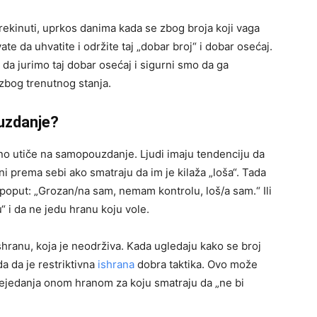
ekinuti, uprkos danima kada se zbog broja koji vaga
 da uhvatite i održite taj „dobar broj“ i dobar osećaj.
 da jurimo taj dobar osećaj i sigurni smo da ga
zbog trenutnog stanja.
uzdanje?
no utiče na samopouzdanje. Ljudi imaju tendenciju da
i prema sebi ako smatraju da im je kilaža „loša“. Tada
 poput: „Grozan/na sam, nemam kontrolu, loš/a sam.“ Ili
 i da ne jedu hranu koju vole.
ishranu, koja je neodrživa. Kada ugledaju kako se broj
da da je restriktivna
ishrana
dobra taktika. Ovo može
prejedanja onom hranom za koju smatraju da „ne bi