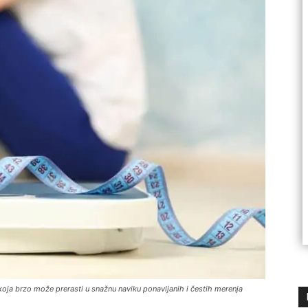
oja brzo može prerasti u snažnu naviku ponavljanih i čestih merenja