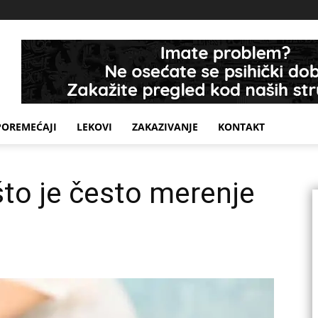
POREMEĆAJI
LEKOVI
ZAKAZIVANJE
KONTAKT
što je često merenje