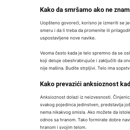
Kako da smršamo ako ne znamo
Uopšteno govoreći, korisno je izmeriti se j
smeru i da li treba da promenite ili prilago
uspostavljene nove navike.
Veoma često kada je telo spremno da se oslo
koji deluje obeshrabrujuće i zaključiti da on
nije mašina. Budite strpljivi. Telo ima sops
Kako prevazići anksioznost ka
Anksioznost dolazi iz neizvesnosti. Činjenic
svakog pojedinca jedinstven, predstavlja j
nema nikakvog smisla. Ako možete da istole
odnos sa hranom. Tako formirate dobre nav
hranom i svojim telom.