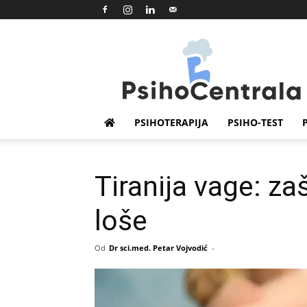
Psihocentrala
PSIHOTERAPIJA
PSIHO-TEST
Tiranija vage: za
loše
Od
Dr sci.med. Petar Vojvodić
-