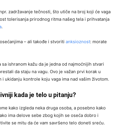
npr. zadržavanje tečnosti, što utiče na broj koji će vaga
t tolerisanja prirodnog ritma našeg tela i prihvatanja
a
.
sećanjima – ali takođe i stvoriti
anksioznost
: morate
a sa ishranom kažu da je jedna od najmoćnijih stvari
restali da staju na vagu. Ovo je važan prvi korak u
 i ukidanju kontrole koju vaga ima nad vašim životom.
iji kada je telo u pitanju?
ome kako izgleda neka druga osoba, a posebno kako
vako ima delove sebe zbog kojih se oseća dobro i
ivite se mitu da će vam savršeno telo doneti sreću.