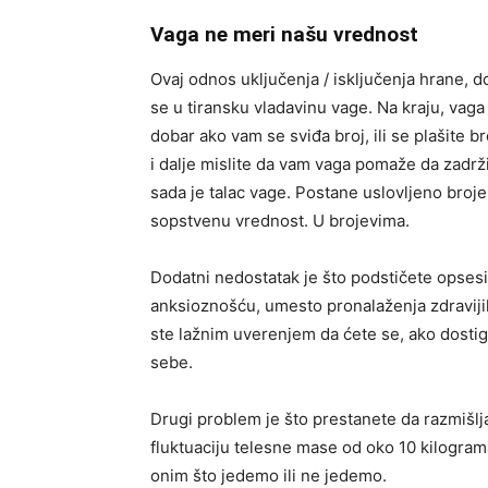
Vaga ne meri našu vrednost
Ovaj odnos uključenja / isključenja hrane, d
se u tiransku vladavinu vage. Na kraju, vag
dobar ako vam se sviđa broj, ili se plašite br
i dalje mislite da vam vaga pomaže da zadr
sada je talac vage. Postane uslovljeno broje
sopstvenu vrednost. U brojevima.
Dodatni nedostatak je što podstičete opsesiv
anksioznošću, umesto pronalaženja zdraviji
ste lažnim uverenjem da ćete se, ako dostig
sebe.
Drugi problem je što prestanete da razmišlja
fluktuaciju telesne mase od oko 10 kilogram
onim što jedemo ili ne jedemo.