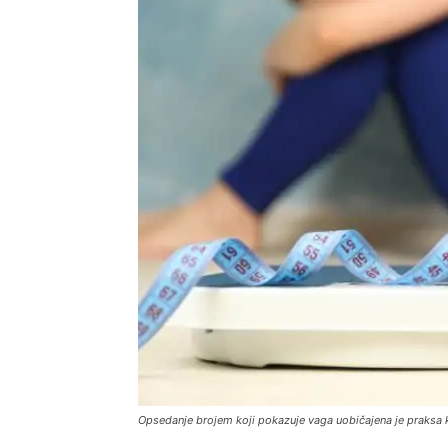
Opsedanje brojem koji pokazuje vaga uobičajena je praksa k