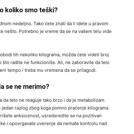
 koliko smo teški?
ednom nedeljno. Tako ćete znati da li idete u pravom
dite nešto. Potrebno je vreme da se na vašem telu vide
bodi tih nekoliko kilograma, možda ćete videti broj
o što radite ne funkcioniše. Ali, ne zaboravite da telo
tveni tempo i treba mu vremena da se prilagodi.
da se ne merimo?
a da telo ne reaguje tako brzo i da je metabolizam
oš jedan razlog zbog koga pomno praćenje kilograma
rišete anksioznost, usredsredite se na pozitivan
ike i opovrgavate uverenje da nemate kontrolu nad