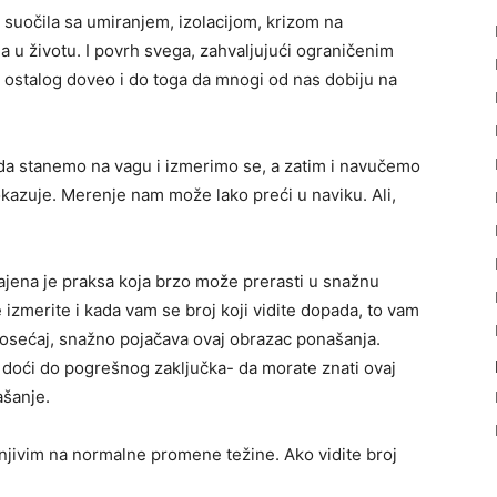
e suočila sa umiranjem, izolacijom, krizom na
u životu. I povrh svega, zahvaljujući ograničenim
ostalog doveo i do toga da mnogi od nas dobiju na
a stanemo na vagu i izmerimo se, a zatim i navučemo
pokazuje. Merenje nam može lako preći u naviku. Ali,
jena je praksa koja brzo može prerasti u snažnu
 izmerite i kada vam se broj koji vidite dopada, to vam
an osećaj, snažno pojačava ovaj obrazac ponašanja.
o doći do pogrešnog zaključka- da morate znati ovaj
ašanje.
njivim na normalne promene težine. Ako vidite broj