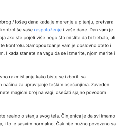
obrog / lošeg dana kada je merenje u pitanju, pretvara
a kontroliše vaše
raspoloženje
i vaše dane. Dan vam je
oja ako ste pojeli više nego što mislite da bi trebalo, ali
žite kontrolu. Samopouzdanje vam je doslovno oteto i
m. I kada stanete na vagu da se izmerite, njom merite i
no razmišljanje kako biste se izborili sa
h načina za upravljanje teškim osećanjima. Zavedeni
nete magični broj na vagi, osećati sjajno povodom
te realno o stanju svog tela. Činjenica je da svi imamo
a, i to je sasvim normalno. Čak nije nužno povezano sa