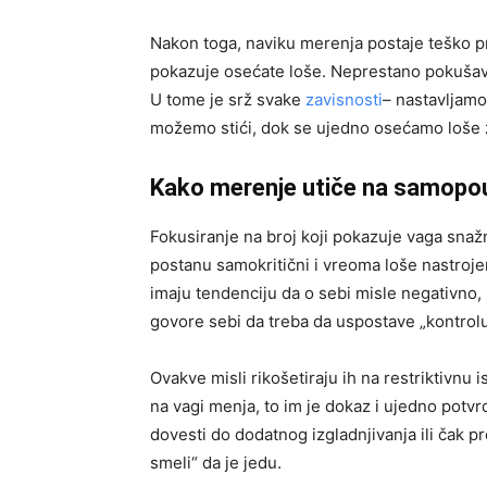
Nakon toga, naviku merenja postaje teško pr
pokazuje osećate loše. Neprestano pokušavate
U tome je srž svake
zavisnosti
– nastavljamo
možemo stići, dok se ujedno osećamo loše 
Kako merenje utiče na samopo
Fokusiranje na broj koji pokazuje vaga snaž
postanu samokritični i vreoma loše nastrojen
imaju tendenciju da o sebi misle negativno,
govore sebi da treba da uspostave „kontrolu“
Ovakve misli rikošetiraju ih na restriktivnu 
na vagi menja, to im je dokaz i ujedno potvr
dovesti do dodatnog izgladnjivanja ili čak 
smeli“ da je jedu.