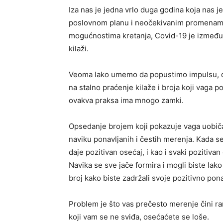
Iza nas je jedna vrlo duga godina koja nas j
poslovnom planu i neočekivanim promenama 
mogućnostima kretanja, Covid-19 je između 
kilaži.
Veoma lako umemo da popustimo impulsu, d
na stalno praćenje kilaže i broja koji vaga 
ovakva praksa ima mnogo zamki.
Opsedanje brojem koji pokazuje vaga uobiča
naviku ponavljanih i čestih merenja. Kada se
daje pozitivan osećaj, i kao i svaki pozitiv
Navika se sve jače formira i mogli biste lak
broj kako biste zadržali svoje pozitivno pon
Problem je što vas prečesto merenje čini ra
koji vam se ne sviđa, osećaćete se loše.