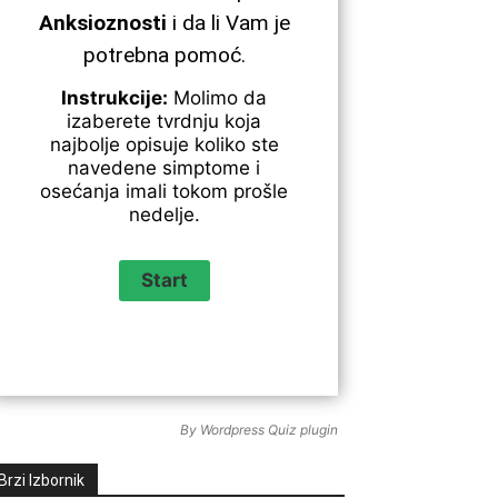
Anksioznosti
i da li Vam je
potrebna pomoć.
Instrukcije:
Molimo da
izaberete tvrdnju koja
najbolje opisuje koliko ste
navedene simptome i
osećanja imali tokom prošle
nedelje.
By
Wordpress Quiz plugin
Brzi Izbornik