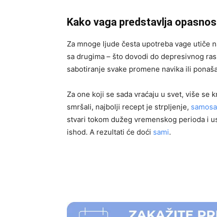
Kako vaga predstavlja opasnos
Za mnoge ljude česta upotreba vage utiče na
sa drugima – što dovodi do depresivnog rasp
sabotiranje svake promene navika ili ponaša
Za one koji se sada vraćaju u svet, više se 
smršali, najbolji recept je strpljenje,
samosa
stvari tokom dužeg vremenskog perioda i u
ishod. A rezultati će doći
sami
.