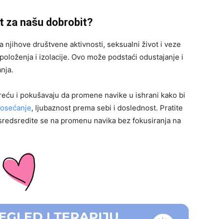
t za našu dobrobit?
 njihove društvene aktivnosti, seksualni život i veze
oloženja i izolacije. Ovo može podstaći odustajanje i
nja.
kreću i pokušavaju da promene navike u ishrani kako bi
osećanje
, ljubaznost prema sebi i doslednost. Pratite
sredsredite se na promenu navika bez fokusiranja na