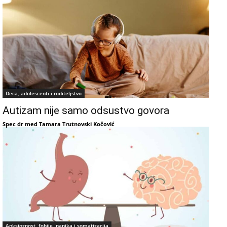
Deca, adolescenti i roditeljstvo
Autizam nije samo odsustvo govora
Spec dr med Tamara Trutnovski Kočović
Anksioznost, fobije, panika i somatizacija