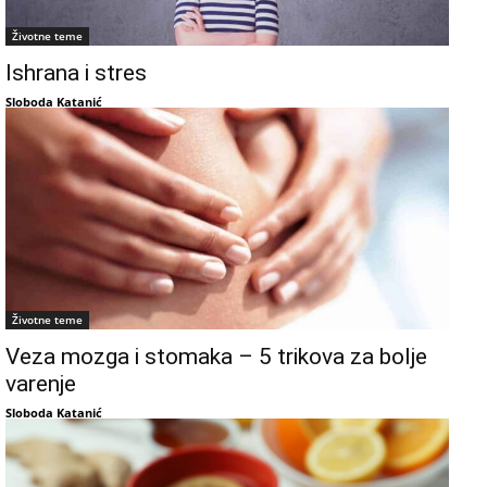
Životne teme
Ishrana i stres
Sloboda Katanić
Životne teme
Veza mozga i stomaka – 5 trikova za bolje
varenje
Sloboda Katanić