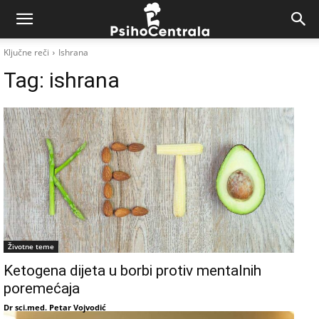
Ključne reči
Ishrana
Tag:
ishrana
Životne teme
Ketogena dijeta u borbi protiv mentalnih
poremećaja
Dr sci.med. Petar Vojvodić