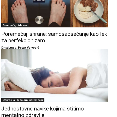
Poremećaji ishrane
Poremećaj ishrane: samosaosećanje kao lek
za perfekcionizam
Dr sci.med. Petar Vojvodić
Depresija i bipolarni poremećaj
Jednostavne navike kojima štitimo
mentalno zdravlje