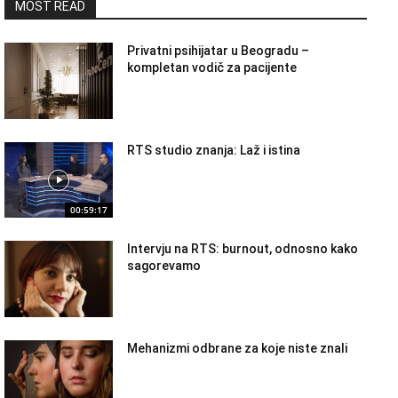
MOST READ
Privatni psihijatar u Beogradu –
kompletan vodič za pacijente
RTS studio znanja: Laž i istina
00:59:17
Intervju na RTS: burnout, odnosno kako
sagorevamo
Mehanizmi odbrane za koje niste znali