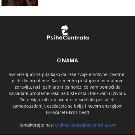
O NAMA
Sve više ljudi se pita kako da reše svoje emotivne, životne i
psihičke probleme. Savremenim pristupom mentalnom
zdravlju, naši psihijatri i psiholozi će Vam pomoći da
savladate probleme kako ne biste ostali blokirani u životu.
Od nesigurnih, uplašenih i nesrećnih postaćete
samopouzdaniji, osećaćete se bolje i novom energijom
koračaćete kroz život!
Kontaktirajte nas:
ordinacija@psihocentrala.com