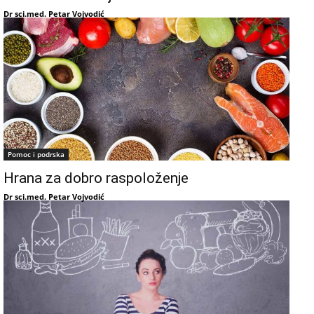
Dr sci.med. Petar Vojvodić
Pomoc i podrska
Hrana za dobro raspoloženje
Dr sci.med. Petar Vojvodić