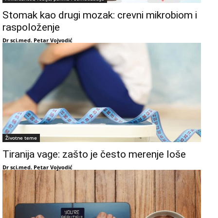
Stomak kao drugi mozak: crevni mikrobiom i
raspoloženje
Dr sci.med. Petar Vojvodić
Životne teme
Tiranija vage: zašto je često merenje loše
Dr sci.med. Petar Vojvodić