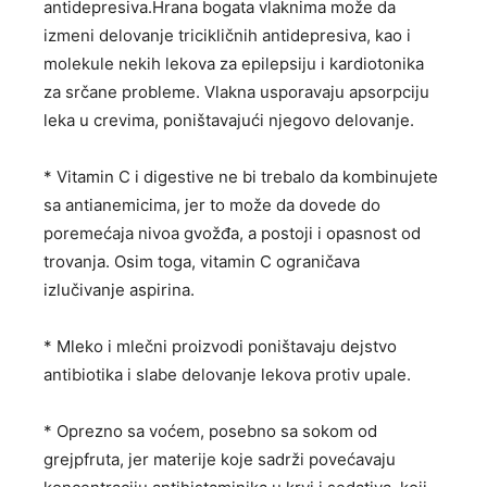
antidepresiva.Hrana bogata vlaknima može da
izmeni delovanje tricikličnih antidepresiva, kao i
molekule nekih lekova za epilepsiju i kardiotonika
za srčane probleme. Vlakna usporavaju apsorpciju
leka u crevima, poništavajući njegovo delovanje.
* Vitamin C i digestive ne bi trebalo da kombinujete
sa antianemicima, jer to može da dovede do
poremećaja nivoa gvožđa, a postoji i opasnost od
trovanja. Osim toga, vitamin C ograničava
izlučivanje aspirina.
* Mleko i mlečni proizvodi poništavaju dejstvo
antibiotika i slabe delovanje lekova protiv upale.
* Oprezno sa voćem, posebno sa sokom od
grejpfruta, jer materije koje sadrži povećavaju