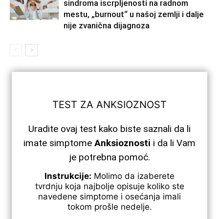
sindroma iscrpljenosti na radnom
mestu, „burnout“ u našoj zemlji i dalje
nije zvanična dijagnoza
TEST ZA ANKSIOZNOST
Uradite ovaj test kako biste saznali da li
imate simptome
Anksioznosti
i da li Vam
je potrebna pomoć.
Instrukcije:
Molimo da izaberete
tvrdnju koja najbolje opisuje koliko ste
navedene simptome i osećanja imali
tokom prošle nedelje.