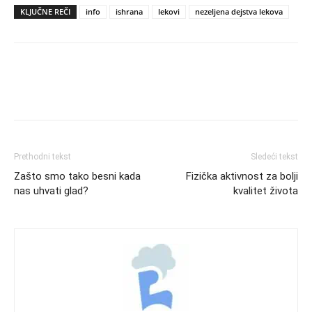
KLJUČNE REČI
info
ishrana
lekovi
nezeljena dejstva lekova
Prethodni tekst
Sledeći tekst
Zašto smo tako besni kada
Fizička aktivnost za bolji
nas uhvati glad?
kvalitet života