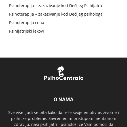
Psihoterapija – zakazivanje kod Dečijeg Psihijatra
Psihoterapija – zakazivanje kod Dečijeg psihologa
Psihoterapija cena
Psihijatrijski lekovi
O NAMA
Sve više ljudi se pita kako da reše svoje emotivne, životne i
psihičke probleme. Savremenim pristupom mentalnom
zdravlju, naši psihijatri i psiholozi će Vam pomoći da