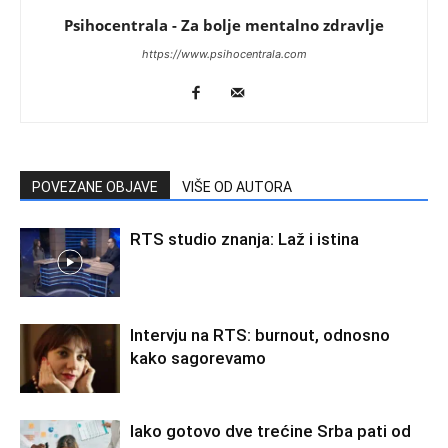
Psihocentrala - Za bolje mentalno zdravlje
https://www.psihocentrala.com
POVEZANE OBJAVE
VIŠE OD AUTORA
RTS studio znanja: Laž i istina
Intervju na RTS: burnout, odnosno
kako sagorevamo
Iako gotovo dve trećine Srba pati od