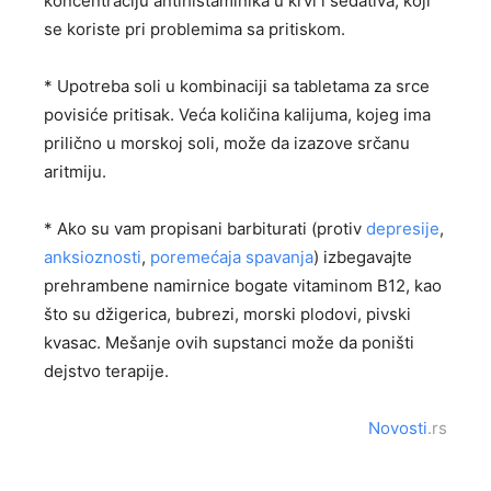
koncentraciju antihistaminika u krvi i sedativa, koji
se koriste pri problemima sa pritiskom.
* Upotreba soli u kombinaciji sa tabletama za srce
povisiće pritisak. Veća količina kalijuma, kojeg ima
prilično u morskoj soli, može da izazove srčanu
aritmiju.
* Ako su vam propisani barbiturati (protiv
depresije
,
anksioznosti
,
poremećaja spavanja
) izbegavajte
prehrambene namirnice bogate vitaminom B12, kao
što su džigerica, bubrezi, morski plodovi, pivski
kvasac. Mešanje ovih supstanci može da poništi
dejstvo terapije.
Novosti
.rs