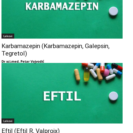
Lekovi
Karbamazepin (Karbamazepin, Galepsin,
Tegretol)
Dr sci.med. Petar Vojvodić
Lekovi
Eftil (Eftil R, Valproix)