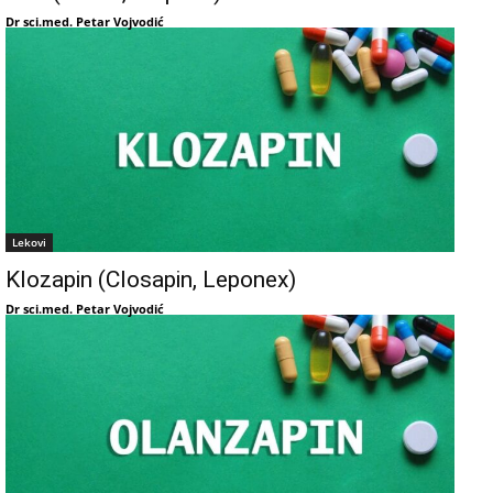
Dr sci.med. Petar Vojvodić
Lekovi
Klozapin (Closapin, Leponex)
Dr sci.med. Petar Vojvodić