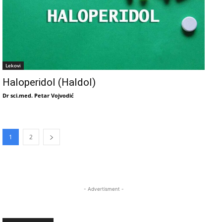
Lekovi
Haloperidol (Haldol)
Dr sci.med. Petar Vojvodić
1
2
- Advertisment -