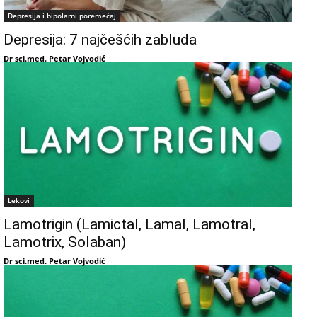
Depresija i bipolarni poremećaj
Depresija: 7 najčešćih zabluda
Dr sci.med. Petar Vojvodić
Lekovi
Lamotrigin (Lamictal, Lamal, Lamotral,
Lamotrix, Solaban)
Dr sci.med. Petar Vojvodić