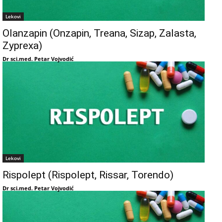
Lekovi
Olanzapin (Onzapin, Treana, Sizap, Zalasta,
Zyprexa)
Dr sci.med. Petar Vojvodić
Lekovi
Rispolept (Rispolept, Rissar, Torendo)
Dr sci.med. Petar Vojvodić