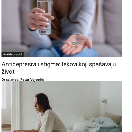
Antidepresivi
Antidepresivi i stigma: lekovi koji spašavaju
život
Dr sci.med. Petar Vojvodić