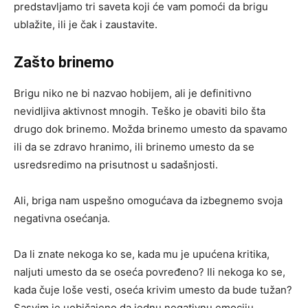
predstavljamo tri saveta koji će vam pomoći da brigu
ublažite, ili je čak i zaustavite.
Zašto brinemo
Brigu niko ne bi nazvao hobijem, ali je definitivno
nevidljiva aktivnost mnogih. Teško je obaviti bilo šta
drugo dok brinemo. Možda brinemo umesto da spavamo
ili da se zdravo hranimo, ili brinemo umesto da se
usredsredimo na prisutnost u sadašnjosti.
Ali, briga nam uspešno omogućava da izbegnemo svoja
negativna osećanja.
Da li znate nekoga ko se, kada mu je upućena kritika,
naljuti umesto da se oseća povređeno? Ili nekoga ko se,
kada čuje loše vesti, oseća krivim umesto da bude tužan?
Sasvim je uobičajeno da jednu negativnu emociju