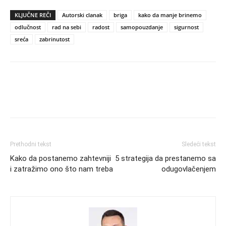
KLJUČNE REČI
Autorski clanak
briga
kako da manje brinemo
odlučnost
rad na sebi
radost
samopouzdanje
sigurnost
sreća
zabrinutost
Prethodni tekst
Sledeći tekst
Kako da postanemo zahtevniji
5 strategija da prestanemo sa
i zatražimo ono što nam treba
odugovlačenjem