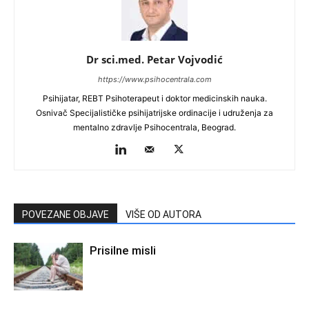
Dr sci.med. Petar Vojvodić
https://www.psihocentrala.com
Psihijatar, REBT Psihoterapeut i doktor medicinskih nauka.
Osnivač Specijalističke psihijatrijske ordinacije i udruženja za
mentalno zdravlje Psihocentrala, Beograd.
POVEZANE OBJAVE
VIŠE OD AUTORA
Prisilne misli