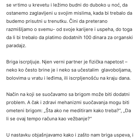
se vrtimo u krevetu i ležimo budni do duboko u noć, da
ostanemo zaglavljeni u svojim mislima, kada bi trebalo da
budemo prisutni u trenutku. Čini da preterano
razmišljamo o svemu- od svoje karijere i uspeha, do toga
da li bi trebalo da platimo dodatnih 100 dinara za organski
paradajz.
Briga iscrpljuje. Njen verni partner je fizička napetost –
neko ko često brine je i neko sa učestalim glavoboljama,
bolovima u vratu i leđima, ili iscrpljenošću na kraju dana.
Način na koji se suočavamo sa brigom može biti dodatni
problem. A čak i zdravi mehanizmi suočavanja mogu biti
ometeni brigom: „Šta ako ne meditiram kako treba?“, „Da
li se ovaj tempo računa kao vežbanje?“
U nastavku objašnjavamo kako i zašto nam briga uspeva, i