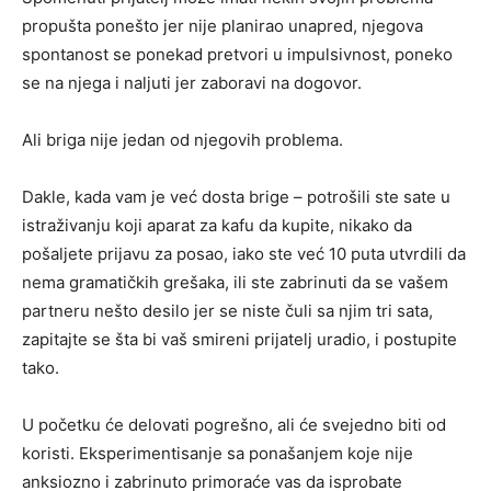
propušta ponešto jer nije planirao unapred, njegova
spontanost se ponekad pretvori u impulsivnost, poneko
se na njega i naljuti jer zaboravi na dogovor.
Ali briga nije jedan od njegovih problema.
Dakle, kada vam je već dosta brige – potrošili ste sate u
istraživanju koji aparat za kafu da kupite, nikako da
pošaljete prijavu za posao, iako ste već 10 puta utvrdili da
nema gramatičkih grešaka, ili ste zabrinuti da se vašem
partneru nešto desilo jer se niste čuli sa njim tri sata,
zapitajte se šta bi vaš smireni prijatelj uradio, i postupite
tako.
U početku će delovati pogrešno, ali će svejedno biti od
koristi. Eksperimentisanje sa ponašanjem koje nije
anksiozno i zabrinuto primoraće vas da isprobate