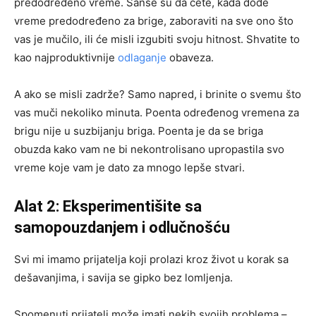
predodređeno vreme. Šanse su da ćete, kada dođe
vreme predodređeno za brige, zaboraviti na sve ono što
vas je mučilo, ili će misli izgubiti svoju hitnost. Shvatite to
kao najproduktivnije
odlaganje
obaveza.
A ako se misli zadrže? Samo napred, i brinite o svemu što
vas muči nekoliko minuta. Poenta određenog vremena za
brigu nije u suzbijanju briga. Poenta je da se briga
obuzda kako vam ne bi nekontrolisano upropastila svo
vreme koje vam je dato za mnogo lepše stvari.
Alat 2: Eksperimentišite sa
samopouzdanjem i odlučnošću
Svi mi imamo prijatelja koji prolazi kroz život u korak sa
dešavanjima, i savija se gipko bez lomljenja.
Spomenuti prijatelj može imati nekih svojih problema –