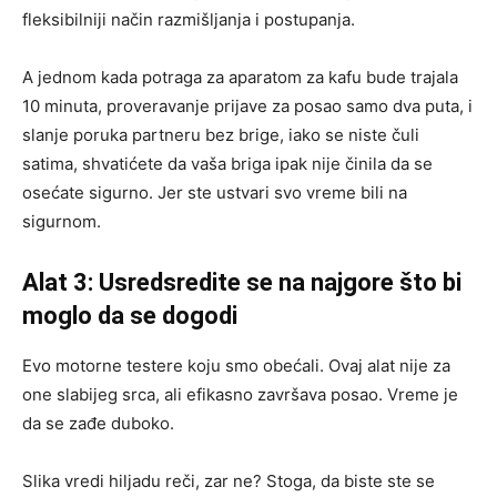
fleksibilniji način razmišljanja i postupanja.
A jednom kada potraga za aparatom za kafu bude trajala
10 minuta, proveravanje prijave za posao samo dva puta, i
slanje poruka partneru bez brige, iako se niste čuli
satima, shvatićete da vaša briga ipak nije činila da se
osećate sigurno. Jer ste ustvari svo vreme bili na
sigurnom.
Alat 3: Usredsredite se na najgore što bi
moglo da se dogodi
Evo motorne testere koju smo obećali. Ovaj alat nije za
one slabijeg srca, ali efikasno završava posao. Vreme je
da se zađe duboko.
Slika vredi hiljadu reči, zar ne? Stoga, da biste ste se