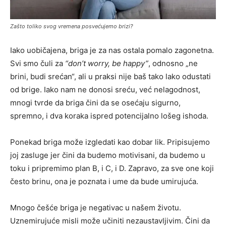
Zašto toliko svog vremena posvećujemo brizi?
Iako uobičajena, briga je za nas ostala pomalo zagonetna.
Svi smo čuli za
“don’t worry, be happy”
, odnosno „ne
brini, budi srećan“, ali u praksi nije baš tako lako odustati
od brige. Iako nam ne donosi sreću, već nelagodnost,
mnogi tvrde da briga čini da se osećaju sigurno,
spremno, i dva koraka ispred potencijalno lošeg ishoda.
Ponekad briga može izgledati kao dobar lik. Pripisujemo
joj zasluge jer čini da budemo motivisani, da budemo u
toku i pripremimo plan B, i C, i D. Zapravo, za sve one koji
često brinu, ona je poznata i ume da bude umirujuća.
Mnogo češće briga je negativac u našem životu.
Uznemirujuće misli može učiniti nezaustavljivim. Čini da