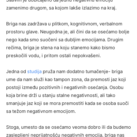
zamenimo drugom, sa kojom lakše izlazimo na kraj.
Briga nas zadržava u plitkom, kognitivnom, verbalnom
prostoru glave. Neugodna je, ali čini da se osećamo bolje
nego kada smo suočeni sa dubljim emocijama. Drugim
rečima, briga je stena na koju stanemo kako bismo
preskočili vodu, i pritom ostali nepokvašeni.
Jedna od
studija
pruža nam dodatno tumačenje- briga
ume da nam služi kao tampon zona, da premosti jaz koji
postoji između pozitivnih i negativnih osećanja. Osobu
koja brine drži u stanju stalne negativnosti, ali tako
smanjuje jaz koji se mora premostiti kada se osoba suoči
sa težom negativnom emocijom.
Stoga, umesto da se osećamo veoma dobro ili da budemo
zaslepljeni neprijatnošću negativnih emocija, briga nas