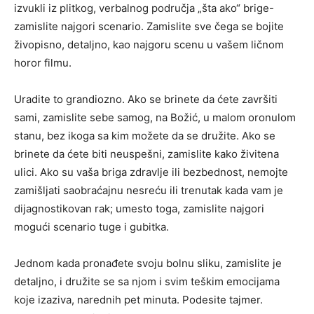
izvukli iz plitkog, verbalnog područja „šta ako“ brige-
zamislite najgori scenario. Zamislite sve čega se bojite
živopisno, detaljno, kao najgoru scenu u vašem ličnom
horor filmu.
Uradite to grandiozno. Ako se brinete da ćete završiti
sami, zamislite sebe samog, na Božić, u malom oronulom
stanu, bez ikoga sa kim možete da se družite. Ako se
brinete da ćete biti neuspešni, zamislite kako živitena
ulici. Ako su vaša briga zdravlje ili bezbednost, nemojte
zamišljati saobraćajnu nesreću ili trenutak kada vam je
dijagnostikovan rak; umesto toga, zamislite najgori
mogući scenario tuge i gubitka.
Jednom kada pronađete svoju bolnu sliku, zamislite je
detaljno, i družite se sa njom i svim teškim emocijama
koje izaziva, narednih pet minuta. Podesite tajmer.