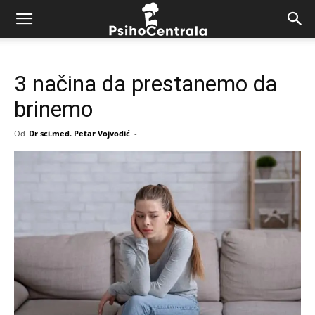
3 načina da prestanemo da
brinemo
Od
Dr sci.med. Petar Vojvodić
-