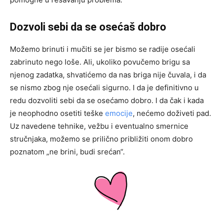
Dozvoli sebi da se osećaš dobro
Možemo brinuti i mučiti se jer bismo se radije osećali
zabrinuto nego loše. Ali, ukoliko povučemo brigu sa
njenog zadatka, shvatićemo da nas briga nije čuvala, i da
se nismo zbog nje osećali sigurno. I da je definitivno u
redu dozvoliti sebi da se osećamo dobro. I da čak i kada
je neophodno osetiti teške
emocije
, nećemo doživeti pad.
Uz navedene tehnike, vežbu i eventualno smernice
stručnjaka, možemo se prilično približiti onom dobro
poznatom „ne brini, budi srećan“.