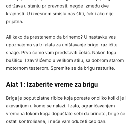
održava u stanju pripravnosti, negde između dve
krajnosti. U izvesnom smislu nas štiti, čak i ako nije
prijatna.
Ali kako da prestanemo da brinemo? U nastavku vas
upoznajemo sa tri alata za uništavanje brige, različite
snage. Prvo ćemo vam predstaviti čekić. Nakon toga
bušilicu. I završićemo u velikom stilu, sa dobrom starom
motornom testerom. Spremite se da brigu rasturite.
Alat 1: Izaberite vreme za brigu
Briga je poput zlatne ribice koja poraste onoliko koliki je i
akavarijum u kome se nalazi. I zato, ograničavanjem
vremena tokom koga dopuštate sebi da brinete, brige će
ostati kontrolisane, i neće vam oduzeti ceo dan.