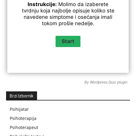
Instrukcije:
Molimo da izaberete
tvrdnju koja najbolje opisuje koliko ste
navedene simptome i osećanja imali
tokom prošle nedelje.
By
Wordpress Quiz plugin
Brzi Izbornik
Psihijatar
Psihoterapija
Psihoterapeut