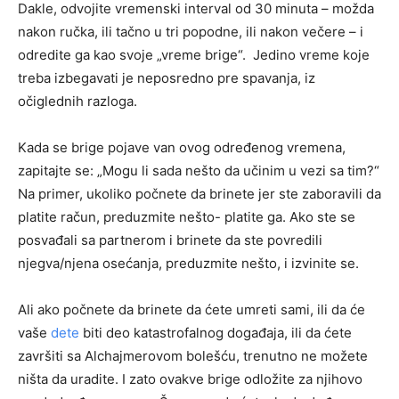
Dakle, odvojite vremenski interval od 30 minuta – možda
nakon ručka, ili tačno u tri popodne, ili nakon večere – i
odredite ga kao svoje „vreme brige“. Jedino vreme koje
treba izbegavati je neposredno pre spavanja, iz
očiglednih razloga.
Kada se brige pojave van ovog određenog vremena,
zapitajte se: „Mogu li sada nešto da učinim u vezi sa tim?“
Na primer, ukoliko počnete da brinete jer ste zaboravili da
platite račun, preduzmite nešto- platite ga. Ako ste se
posvađali sa partnerom i brinete da ste povredili
njegva/njena osećanja, preduzmite nešto, i izvinite se.
Ali ako počnete da brinete da ćete umreti sami, ili da će
vaše
dete
biti deo katastrofalnog događaja, ili da ćete
završiti sa Alchajmerovom bolešću, trenutno ne možete
ništa da uradite. I zato ovakve brige odložite za njihovo