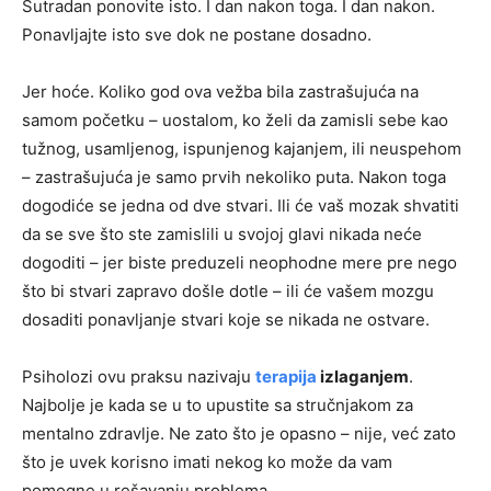
Sutradan ponovite isto. I dan nakon toga. I dan nakon.
Ponavljajte isto sve dok ne postane dosadno.
Jer hoće. Koliko god ova vežba bila zastrašujuća na
samom početku – uostalom, ko želi da zamisli sebe kao
tužnog, usamljenog, ispunjenog kajanjem, ili neuspehom
– zastrašujuća je samo prvih nekoliko puta. Nakon toga
dogodiće se jedna od dve stvari. Ili će vaš mozak shvatiti
da se sve što ste zamislili u svojoj glavi nikada neće
dogoditi – jer biste preduzeli neophodne mere pre nego
što bi stvari zapravo došle dotle – ili će vašem mozgu
dosaditi ponavljanje stvari koje se nikada ne ostvare.
Psiholozi ovu praksu nazivaju
terapija
izlaganjem
.
Najbolje je kada se u to upustite sa stručnjakom za
mentalno zdravlje. Ne zato što je opasno – nije, već zato
što je uvek korisno imati nekog ko može da vam
pomogne u rešavanju problema.