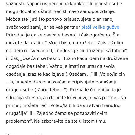
važnosti. Napadi usmereni na karakter ili ličnost osobe
mogu dodatno oštetiti već klimavo samopouzdanje.
Možda ste ljuti što ponovo prisustvujete planiranoj
svečanosti sami, jer se vaš partner
plaši velike gužve
.
Prirodno je da se osećate besno ili čak ogorčeno. Šta
možete da uradite? Mogli biste da kažete: „Zaista želim
da idem na svečanost, i nedostaje mi druženje sa tobom“,
ili čak, „Osećam se besno i tužno kada idem na društvene
događaje bez tebe“. Važno je imati na umu da svoja
osećanja izrazite kao izjave („Osećam …“ ili „Voleo/la bih
…“), umesto da svoja osećanja pripisujete ponašanju
druge osobe („Zbog tebe …“). Priznajte činjenicu da je
situacija stresna, ali da niste krivi ni vi, ni vaš partner. Na
primer, možete reći „Voleo/la bih da su stvari trenutno
drugačije“. ili „Zajedno ćemo se pozabaviti ovim
problemom“. Ne zaboravite da ste u istom timu.