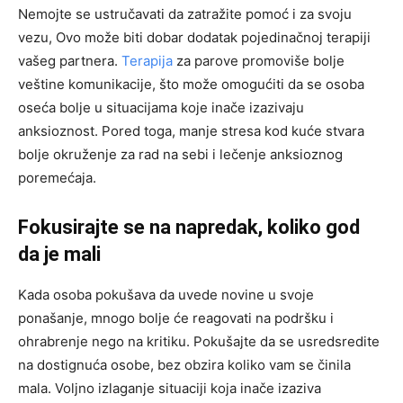
Nemojte se ustručavati da zatražite pomoć i za svoju
vezu, Ovo može biti dobar dodatak pojedinačnoj terapiji
vašeg partnera.
Terapija
za parove promoviše bolje
veštine komunikacije, što može omogućiti da se osoba
oseća bolje u situacijama koje inače izazivaju
anksioznost. Pored toga, manje stresa kod kuće stvara
bolje okruženje za rad na sebi i lečenje anksioznog
poremećaja.
Fokusirajte se na napredak, koliko god
da je mali
Kada osoba pokušava da uvede novine u svoje
ponašanje, mnogo bolje će reagovati na podršku i
ohrabrenje nego na kritiku. Pokušajte da se usredsredite
na dostignuća osobe, bez obzira koliko vam se činila
mala. Voljno izlaganje situaciji koja inače izaziva