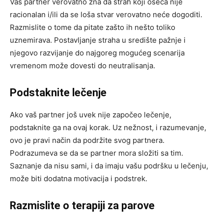
Vaš partner verovatno zna da strah koji oseća nije
racionalan i/ili da se loša stvar verovatno neće dogoditi.
Razmislite o tome da pitate zašto ih nešto toliko
uznemirava. Postavljanje straha u središte pažnje i
njegovo razvijanje do najgoreg mogućeg scenarija
vremenom može dovesti do neutralisanja.
Podstaknite lečenje
Ako vaš partner još uvek nije započeo lečenje,
podstaknite ga na ovaj korak. Uz nežnost, i razumevanje,
ovo je pravi način da podržite svog partnera.
Podrazumeva se da se partner mora složiti sa tim.
Saznanje da nisu sami, i da imaju vašu podršku u lečenju,
može biti dodatna motivacija i podstrek.
Razmislite o terapiji za parove