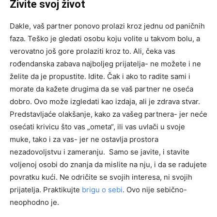
Živite svoj život
Dakle, vaš partner ponovo prolazi kroz jednu od paničnih
faza. Teško je gledati osobu koju volite u takvom bolu, a
verovatno još gore prolaziti kroz to. Ali, čeka vas
rođendanska zabava najboljeg prijatelja- ne možete i ne
želite da je propustite. Idite. Čak i ako to radite sami i
morate da kažete drugima da se vaš partner ne oseća
dobro. Ovo može izgledati kao izdaja, ali je zdrava stvar.
Predstavljaće olakšanje, kako za vašeg partnera- jer neće
osećati krivicu što vas „ometa“, ili vas uvlači u svoje
muke, tako i za vas- jer ne ostavlja prostora
nezadovoljstvu i zameranju. Samo se javite, i stavite
voljenoj osobi do znanja da mislite na nju, i da se radujete
povratku kući. Ne odričite se svojih interesa, ni svojih
prijatelja. Praktikujte
brigu o sebi
. Ovo nije sebično-
neophodno je.