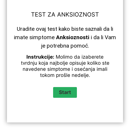
TEST ZA ANKSIOZNOST
Uradite ovaj test kako biste saznali da li
imate simptome
Anksioznosti
i da li Vam
je potrebna pomoć.
Instrukcije:
Molimo da izaberete
tvrdnju koja najbolje opisuje koliko ste
navedene simptome i osećanja imali
tokom prošle nedelje.