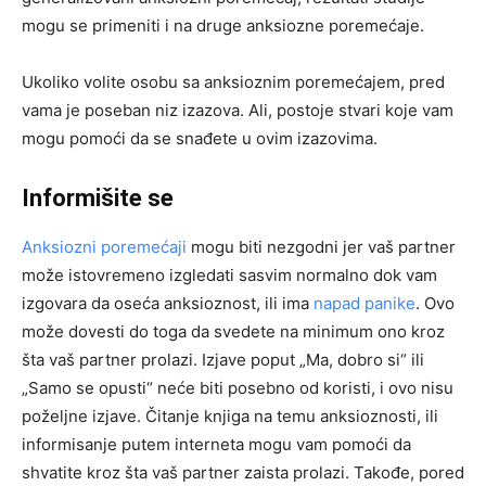
mogu se primeniti i na druge anksiozne poremećaje.
Ukoliko volite osobu sa anksioznim poremećajem, pred
vama je poseban niz izazova. Ali, postoje stvari koje vam
mogu pomoći da se snađete u ovim izazovima.
Informišite se
Anksiozni poremećaji
mogu biti nezgodni jer vaš partner
može istovremeno izgledati sasvim normalno dok vam
izgovara da oseća anksioznost, ili ima
napad panike
. Ovo
može dovesti do toga da svedete na minimum ono kroz
šta vaš partner prolazi. Izjave poput „Ma, dobro si“ ili
„Samo se opusti“ neće biti posebno od koristi, i ovo nisu
poželjne izjave. Čitanje knjiga na temu anksioznosti, ili
informisanje putem interneta mogu vam pomoći da
shvatite kroz šta vaš partner zaista prolazi. Takođe, pored