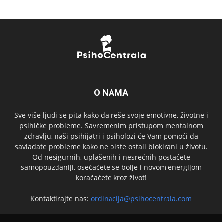
O NAMA
Sve više ljudi se pita kako da reše svoje emotivne, životne i
psihičke probleme. Savremenim pristupom mentalnom
zdravlju, naši psihijatri i psiholozi će Vam pomoći da
savladate probleme kako ne biste ostali blokirani u životu.
Od nesigurnih, uplašenih i nesrećnih postaćete
samopouzdaniji, osećaćete se bolje i novom energijom
koračaćete kroz život!
Kontaktirajte nas:
ordinacija@psihocentrala.com