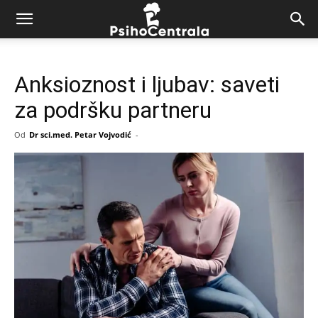
Anksioznost i ljubav: saveti
za podršku partneru
Od
Dr sci.med. Petar Vojvodić
-