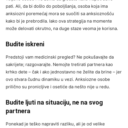
pati. Ali, da bi došlo do poboljšanja, osoba koja ima
anksiozni poremećaj mora se suočiti sa anksioznošću
kako bi je prebrodila. Iako ova strategija na momente
može delovati okrutno, na duge staze veoma je korisna.
Budite iskreni
Predstoji vam medicinski pregled? Ne pokušavajte da
sakrijete; razgovarajte. Nemojte tretirati partnera kao
krhko dete – čak i ako jednostavno ne želite da brine – jer
ovo stvara čudnu dinamiku u vezi. Anksiozne osobe
prilično su pronicljive i osetiće da nešto nije u redu.
Budite ljuti na situaciju, ne na svog
partnera
Ponekad je teško napraviti razliku, ali je od velike