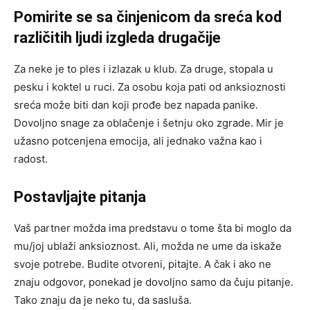
Pomirite se sa činjenicom da sreća kod
različitih ljudi izgleda drugačije
Za neke je to ples i izlazak u klub. Za druge, stopala u
pesku i koktel u ruci. Za osobu koja pati od anksioznosti
sreća može biti dan koji prođe bez napada panike.
Dovoljno snage za oblačenje i šetnju oko zgrade. Mir je
užasno potcenjena emocija, ali jednako važna kao i
radost.
Postavljajte pitanja
Vaš partner možda ima predstavu o tome šta bi moglo da
mu/joj ublaži anksioznost. Ali, možda ne ume da iskaže
svoje potrebe. Budite otvoreni, pitajte. A čak i ako ne
znaju odgovor, ponekad je dovoljno samo da čuju pitanje.
Tako znaju da je neko tu, da sasluša.