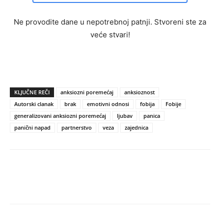
Ne provodite dane u nepotrebnoj patnji. Stvoreni ste za
veće stvari!
KLJUČNE REČI
anksiozni poremećaj
anksioznost
Autorski clanak
brak
emotivni odnosi
fobija
Fobije
generalizovani anksiozni poremećaj
ljubav
panica
panični napad
partnerstvo
veza
zajednica