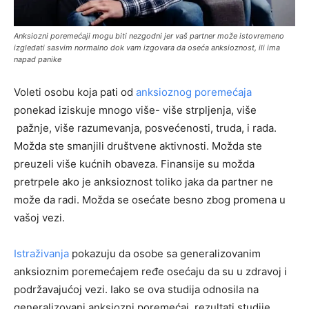
Anksiozni poremećaji mogu biti nezgodni jer vaš partner može istovremeno
izgledati sasvim normalno dok vam izgovara da oseća anksioznost, ili ima
napad panike
Voleti osobu koja pati od
anksioznog poremećaja
ponekad iziskuje mnogo više- više strpljenja, više
pažnje, više razumevanja, posvećenosti, truda, i rada.
Možda ste smanjili društvene aktivnosti. Možda ste
preuzeli više kućnih obaveza. Finansije su možda
pretrpele ako je anksioznost toliko jaka da partner ne
može da radi. Možda se osećate besno zbog promena u
vašoj vezi.
Istraživanja
pokazuju da osobe sa generalizovanim
anksioznim poremećajem ređe osećaju da su u zdravoj i
podržavajućoj vezi. Iako se ova studija odnosila na
generalizovani anksiozni poremećaj, rezultati studije