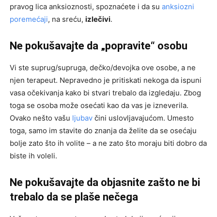
pravog lica anksioznosti, spoznaćete i da su
anksiozni
poremećaji
, na sreću,
izlečivi
.
Ne pokušavajte da „popravite“ osobu
Vi ste suprug/supruga, dečko/devojka ove osobe, a ne
njen terapeut. Nepravedno je pritiskati nekoga da ispuni
vasa očekivanja kako bi stvari trebalo da izgledaju. Zbog
toga se osoba može osećati kao da vas je izneverila.
Ovako nešto vašu
ljubav
čini uslovljavajućom. Umesto
toga, samo im stavite do znanja da želite da se osećaju
bolje zato što ih volite – a ne zato što moraju biti dobro da
biste ih voleli.
Ne pokušavajte da objasnite zašto ne bi
trebalo da se plaše nečega