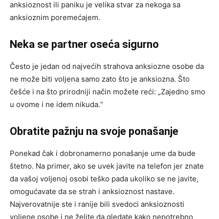
anksioznost ili paniku je velika stvar za nekoga sa
anksioznim poremećajem.
Neka se partner oseća sigurno
Često je jedan od najvećih strahova anksiozne osobe da
ne može biti voljena samo zato što je anksiozna. Što
češće i na što prirodniji način možete reći: „Zajedno smo
u ovome i ne idem nikuda.“
Obratite pažnju na svoje ponašanje
Ponekad čak i dobronamerno ponašanje ume da bude
štetno. Na primer, ako se uvek javite na telefon jer znate
da vašoj voljenoj osobi teško pada ukoliko se ne javite,
omogućavate da se strah i anksioznost nastave.
Najverovatnije ste i ranije bili svedoci anksioznosti
voljene osobe i ne želite da gledate kako nepotrebno