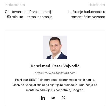
Prethodni tekst
Sledeći tekst
Gostovanje na Prvoj u emisiji
Lažiranje budućnosti u
150 minuta – tema insomnija
romantičnim vezama
Dr sci.med. Petar Vojvodić
https://www.psihocentrala.com
Psihijatar, REBT Psihoterapeut i doktor medicinskih nauka.
Osnivač Specijalističke psihijatrijske ordinacije i udruženja za
mentalno zdravlje Psihocentrala, Beograd.