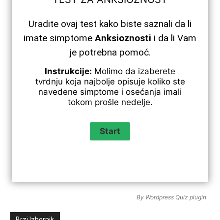
Uradite ovaj test kako biste saznali da li
imate simptome
Anksioznosti
i da li Vam
je potrebna pomoć.
Instrukcije:
Molimo da izaberete
tvrdnju koja najbolje opisuje koliko ste
navedene simptome i osećanja imali
tokom prošle nedelje.
By
Wordpress Quiz plugin
Brzi Izbornik