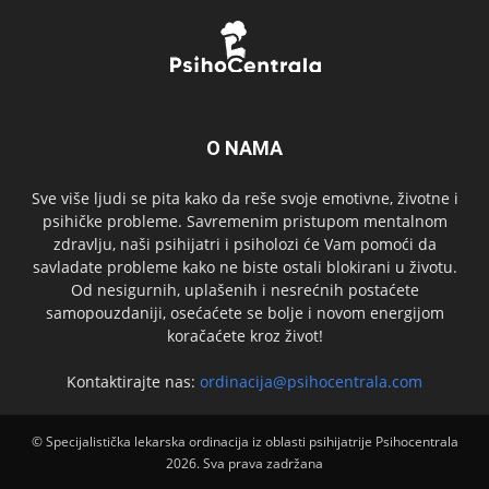
O NAMA
Sve više ljudi se pita kako da reše svoje emotivne, životne i
psihičke probleme. Savremenim pristupom mentalnom
zdravlju, naši psihijatri i psiholozi će Vam pomoći da
savladate probleme kako ne biste ostali blokirani u životu.
Od nesigurnih, uplašenih i nesrećnih postaćete
samopouzdaniji, osećaćete se bolje i novom energijom
koračaćete kroz život!
Kontaktirajte nas:
ordinacija@psihocentrala.com
© Specijalistička lekarska ordinacija iz oblasti psihijatrije Psihocentrala
2026. Sva prava zadržana