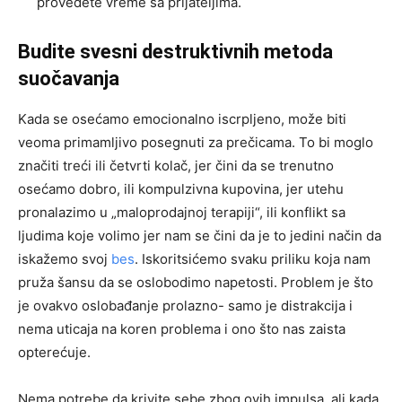
provedete vreme sa prijateljima.
Budite svesni destruktivnih metoda
suočavanja
Kada se osećamo emocionalno iscrpljeno, može biti
veoma primamljivo posegnuti za prečicama. To bi moglo
značiti treći ili četvrti kolač, jer čini da se trenutno
osećamo dobro, ili kompulzivna kupovina, jer utehu
pronalazimo u „maloprodajnoj terapiji“, ili konflikt sa
ljudima koje volimo jer nam se čini da je to jedini način da
iskažemo svoj
bes
. Iskoritsićemo svaku priliku koja nam
pruža šansu da se oslobodimo napetosti. Problem je što
je ovakvo oslobađanje prolazno- samo je distrakcija i
nema uticaja na koren problema i ono što nas zaista
opterećuje.
Nema potrebe da krivite sebe zbog ovih impulsa, ali kada