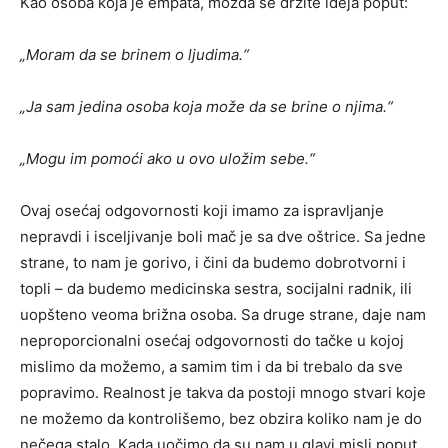
Kao osoba koja je empata, možda se držite ideja poput:
„Moram da se brinem o ljudima.“
„Ja sam jedina osoba koja može da se brine o njima.“
„Mogu im pomoći ako u ovo uložim sebe.“
Ovaj osećaj odgovornosti koji imamo za ispravljanje
nepravdi i isceljivanje boli mač je sa dve oštrice. Sa jedne
strane, to nam je gorivo, i čini da budemo dobrotvorni i
topli – da budemo medicinska sestra, socijalni radnik, ili
uopšteno veoma brižna osoba. Sa druge strane, daje nam
neproporcionalni osećaj odgovornosti do tačke u kojoj
mislimo da možemo, a samim tim i da bi trebalo da sve
popravimo. Realnost je takva da postoji mnogo stvari koje
ne možemo da kontrolišemo, bez obzira koliko nam je do
nečega stalo. Kada uočimo da su nam u glavi misli poput