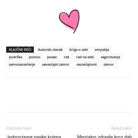
KLJUČNE REČI
Autorski clanak
briga o sebi
empatija
podrška
pomoc
posao
rad
rad na sebi
sagorevanje
samosaosećanje
saosećajni zamor
saosećajnost
zamor
Prethodni tekst
Sledeći tekst
Jednostavne navike kojima
Mentalno zdravlje kroz dah