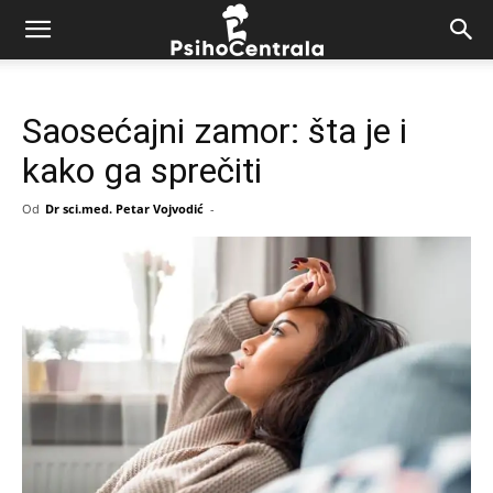
Saosećajni zamor: šta je i
kako ga sprečiti
Od
Dr sci.med. Petar Vojvodić
-