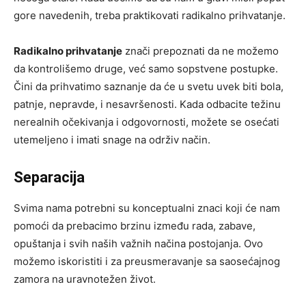
gore navedenih, treba praktikovati radikalno prihvatanje.
Radikalno prihvatanje
znači prepoznati da ne možemo
da kontrolišemo druge, već samo sopstvene postupke.
Čini da prihvatimo saznanje da će u svetu uvek biti bola,
patnje, nepravde, i nesavršenosti. Kada odbacite težinu
nerealnih očekivanja i odgovornosti, možete se osećati
utemeljeno i imati snage na održiv način.
Separacija
Svima nama potrebni su konceptualni znaci koji će nam
pomoći da prebacimo brzinu između rada, zabave,
opuštanja i svih naših važnih načina postojanja. Ovo
možemo iskoristiti i za preusmeravanje sa saosećajnog
zamora na uravnotežen život.