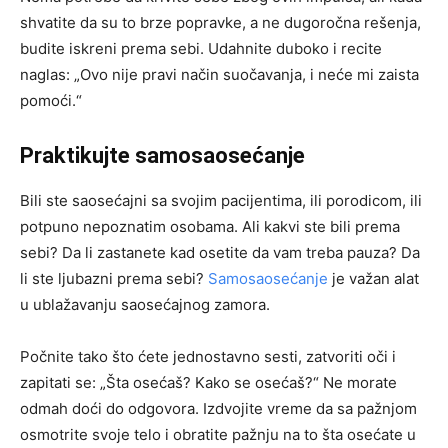
shvatite da su to brze popravke, a ne dugoročna rešenja,
budite iskreni prema sebi. Udahnite duboko i recite
naglas: „Ovo nije pravi način suočavanja, i neće mi zaista
pomoći.“
Praktikujte samosaosećanje
Bili ste saosećajni sa svojim pacijentima, ili porodicom, ili
potpuno nepoznatim osobama. Ali kakvi ste bili prema
sebi? Da li zastanete kad osetite da vam treba pauza? Da
li ste ljubazni prema sebi?
Samosaosećanje
je važan alat
u ublažavanju saosećajnog zamora.
Počnite tako što ćete jednostavno sesti, zatvoriti oči i
zapitati se: „Šta osećaš? Kako se osećaš?“ Ne morate
odmah doći do odgovora. Izdvojite vreme da sa pažnjom
osmotrite svoje telo i obratite pažnju na to šta osećate u