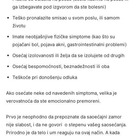
ga izbegavate pod izgvorom da ste bolesni)
Teško pronalazite smisao u svom poslu, ili samom
životu
Imate neobjašnjive fizičke simptome (kao što su
pojačani bol, pojava akni, gastrointestinalni problemi)
Osećaj izolovanosti ili želja da se izolujete od drugih
Osećaj bespomoćnosti, beznadežnosti ili oba
Teškoće pri donošenju odluka
Ako osećate neke od navedenih simptoma, velika je
verovatnoća da ste emocionalno premoreni.
Prvo je neophodno da prepoznate da saoećajni zamor
nije slabost, i da ne govori o stepenu vašeg saosećanja.
Prirodno je da telo i um reaguju na ovaj način. A kada