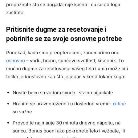
prepoznate šta se događa, nije kasno i da se od toga
zaštitite.
Pritisnite dugme za resetovanje i
pobrinite se za svoje osnovne potrebe
Ponekad, kada smo preopterećeni, zanemarimo ono
osnovno
– vodu, hranu, sunčevu svetlost, kiseonik. To
moćno dugme za resetovanje vašeg tela i uma može biti
toliko jednostavno kao što je jedan vikend tokom koga:
Nosite bocu sa vodom svuda i stalno pijuckate
Hranite se uravnoteženo i u dosledno vreme-
rutine
su važne
Provodite najmanje 30 minuta dnevno napolju, na
suncu. Bonus poeni ako pokrenete telo i vežbate, ili