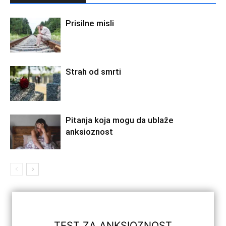
Prisilne misli
Strah od smrti
Pitanja koja mogu da ublaže
anksioznost
TEST ZA ANKSIOZNOST