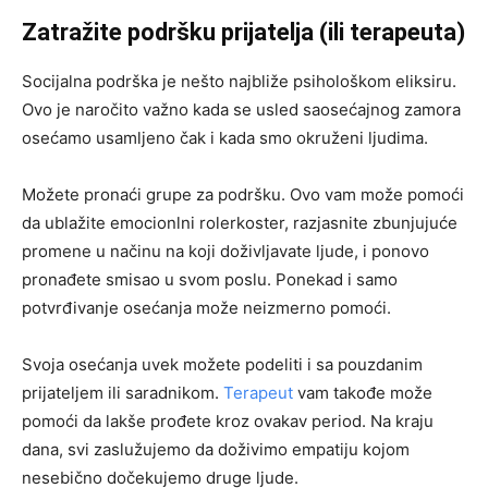
Zatražite podršku prijatelja (ili terapeuta)
Socijalna podrška je nešto najbliže psihološkom eliksiru.
Ovo je naročito važno kada se usled saosećajnog zamora
osećamo usamljeno čak i kada smo okruženi ljudima.
Možete pronaći grupe za podršku. Ovo vam može pomoći
da ublažite emocionlni rolerkoster, razjasnite zbunjujuće
promene u načinu na koji doživljavate ljude, i ponovo
pronađete smisao u svom poslu. Ponekad i samo
potvrđivanje osećanja može neizmerno pomoći.
Svoja osećanja uvek možete podeliti i sa pouzdanim
prijateljem ili saradnikom.
Terapeut
vam takođe može
pomoći da lakše prođete kroz ovakav period. Na kraju
dana, svi zaslužujemo da doživimo empatiju kojom
nesebično dočekujemo druge ljude.