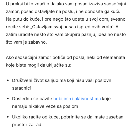
U praksi bi to značilo da ako vam posao izaziva saosećajni
zamor, posao ostavljate na poslu, i ne donosite ga kući.
Na putu do kuće, i pre nego što uđete u svoj dom, svesno
recite sebi: „Ostavljam svoj posao ispred ovih vrata“. A
zatim uradite nešto što vam okupira pažnju, idealno nešto
što vam je zabavno.
Ako saosećajni zamor potiče od posla, neki od elemenata
koje biste mogli da uključite su:
Društveni život sa ljudima koji nisu vaši poslovni
saradnici
Dosledno se bavite
hobijima i aktivnostima
koje
nemaju nikakve veze sa poslom
Ukoliko radite od kuće, pobrinite se da imate zaseban
prostor za rad