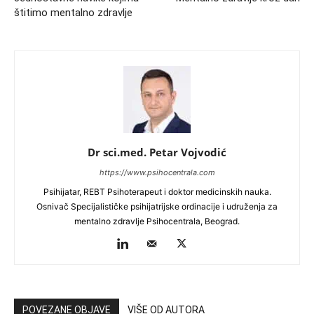
štitimo mentalno zdravlje
Dr sci.med. Petar Vojvodić
https://www.psihocentrala.com
Psihijatar, REBT Psihoterapeut i doktor medicinskih nauka.
Osnivač Specijalističke psihijatrijske ordinacije i udruženja za
mentalno zdravlje Psihocentrala, Beograd.
POVEZANE OBJAVE
VIŠE OD AUTORA