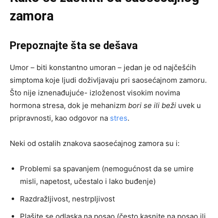
zamora
Prepoznajte šta se dešava
Umor – biti konstantno umoran – jedan je od najčešćih
simptoma koje ljudi doživljavaju pri saosećajnom zamoru.
Što nije iznenađujuće- izloženost visokim novima
hormona stresa, dok je mehanizm
bori se ili beži
uvek u
pripravnosti, kao odgovor na
stres
.
Neki od ostalih znakova saosećajnog zamora su i:
Problemi sa spavanjem (nemogućnost da se umire
misli, napetost, učestalo i lako buđenje)
Razdražljivost, nestrpljivost
Plašite se odlaska na posao (često kasnite na posao ili