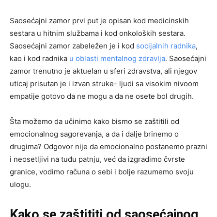
Saosećajni zamor prvi put je opisan kod medicinskih
sestara u hitnim službama i kod onkoloških sestara.
Saosećajni zamor zabeležen je i kod
socijalnih radnika
,
kao i kod radnika
u oblasti mentalnog zdravlja
. Saosećajni
zamor trenutno je aktuelan u sferi zdravstva, ali njegov
uticaj prisutan je i izvan struke- ljudi sa visokim nivoom
empatije gotovo da ne mogu a da ne osete bol drugih.
Šta možemo da učinimo kako bismo se zaštitili od
emocionalnog sagorevanja, a da i dalje brinemo o
drugima? Odgovor nije da emocionalno postanemo prazni
i neosetljivi na tuđu patnju, već da izgradimo čvrste
granice, vodimo računa o sebi i bolje razumemo svoju
ulogu.
Kako se zaštititi od saosećajnog