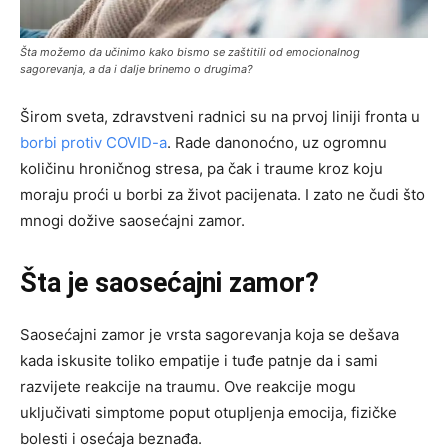
Šta možemo da učinimo kako bismo se zaštitili od emocionalnog
sagorevanja, a da i dalje brinemo o drugima?
Širom sveta, zdravstveni radnici su na prvoj liniji fronta u
borbi protiv COVID-a
. Rade danonoćno, uz ogromnu
količinu hroničnog stresa, pa čak i traume kroz koju
moraju proći u borbi za život pacijenata. I zato ne čudi što
mnogi dožive saosećajni zamor.
Šta je saosećajni zamor?
Saosećajni zamor je vrsta sagorevanja koja se dešava
kada iskusite toliko empatije i tuđe patnje da i sami
razvijete reakcije na traumu. Ove reakcije mogu
uključivati simptome poput otupljenja emocija, fizičke
bolesti i osećaja beznađa.