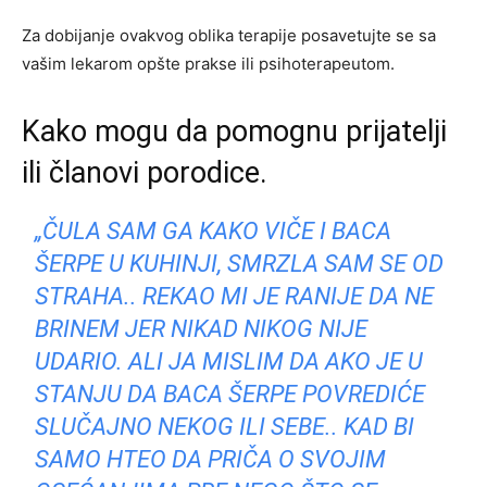
Za dobijanje ovakvog oblika terapije posavetujte se sa
vašim lekarom opšte prakse ili psihoterapeutom.
Kako mogu da pomognu prijatelji
ili članovi porodice.
„ČULA SAM GA KAKO VIČE I BACA
ŠERPE U KUHINJI, SMRZLA SAM SE OD
STRAHA.. REKAO MI JE RANIJE DA NE
BRINEM JER NIKAD NIKOG NIJE
UDARIO. ALI JA MISLIM DA AKO JE U
STANJU DA BACA ŠERPE POVREDIĆE
SLUČAJNO NEKOG ILI SEBE.. KAD BI
SAMO HTEO DA PRIČA O SVOJIM