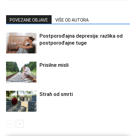
POVEZANE OBJAVE
VIŠE OD AUTORA
Postporođajna depresija: razlika od
postporođajne tuge
Prisilne misli
Strah od smrti