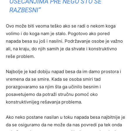
OSEĆANJIMA PRE NEGO ŠTO SE
RAZBESNI“
Ovo može biti veoma teško ako se radi o nekom koga
volimo i do koga nam je stalo. Pogotovo ako pored
napada besa su još i nasilni. Podržavanje osobe je važno
ali, na kraju, do njih samih je da shvate i konstruktivno
reše problem.
Najbolje je kad dobiju napad besa da im damo prostora i
vremena da se smire. Kada se osoba smiri tad
porazgovaramo sa njim šta ga učinilo besnim i
posavetujemo da potraži stručnu pomoć oko
konstruktivnijeg rešavanja problema.
Ako neko postane nasilan u toku napada besa najbitnije je
da se osiguramo da ne može da nas povredi pa tek onda