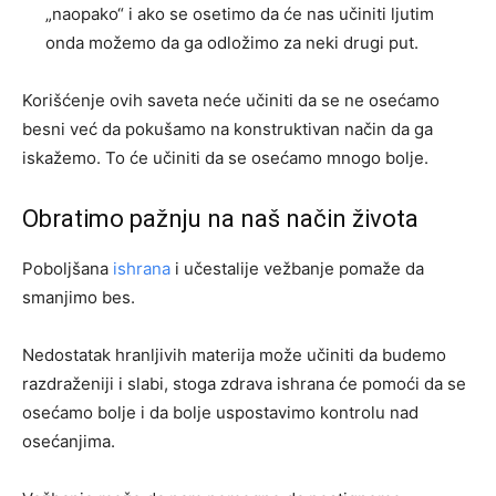
„naopako“ i ako se osetimo da će nas učiniti ljutim
onda možemo da ga odložimo za neki drugi put.
Korišćenje ovih saveta neće učiniti da se ne osećamo
besni već da pokušamo na konstruktivan način da ga
iskažemo. To će učiniti da se osećamo mnogo bolje.
Obratimo pažnju na naš način života
Poboljšana
ishrana
i učestalije vežbanje pomaže da
smanjimo bes.
Nedostatak hranljivih materija može učiniti da budemo
razdraženiji i slabi, stoga zdrava ishrana će pomoći da se
osećamo bolje i da bolje uspostavimo kontrolu nad
osećanjima.