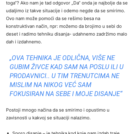
toga“? Ako nam je tad odgovor „Da“ onda je najbolje da se
udaljimo iz takve situacije i odemo negde da se smirimo.
Ovo nam može pomoći da se rešimo besa na
konstruktivan način, npr: možemo da brojimo u sebi do
deset i radimo tehniku disanja- udahnemo zadržimo malo
dah i izdahnemo.
„OVA TEHNIKA JE ODLIČNA, VIŠE NE
GUBIM ŽIVCE KAD SAM NA POSLU ILI U
PRODAVNICI.. U TIM TRENUTCIMA NE
MISLIM NA NIKOG VEĆ SAM
FOKUSIRAN NA SEBE I MOJE DISANJE“
Postoji mnogo načina da se smirimo i opustimo u
zavisnosti u kakvoj se situaciji nalazimo.
Sporo disanje – je tehnika kod koje nam izdah traje