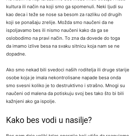
kultura ili način na koji smo ga spomenuli. Neki ljudi su
kao deca i teže se nose sa besom za razliku od drugih
koji se ponašaju zrelije. Možda smo naučeni da ne
ispoljavamo bes ili nismo naučeni kako da ga se
oslobodimo na pravi način. To zna da dovede do toga
da imamo izlive besa na svaku sitnicu koja nam se ne
dopadne.
Ako smo nekad bili svedoci naših roditelja ili druge starije
osobe koja je imala nekontrolisane napade besa onda
smo svesni koliko je to destruktivno i strašno. Mnogi su
naučeni od malena da potiskuju svoj bes tako što bi bili
kažnjeni ako ga ispolje.
Kako bes vodi u nasilje?
Bes nam daje veliki talas energije koji utiče da reagujemo