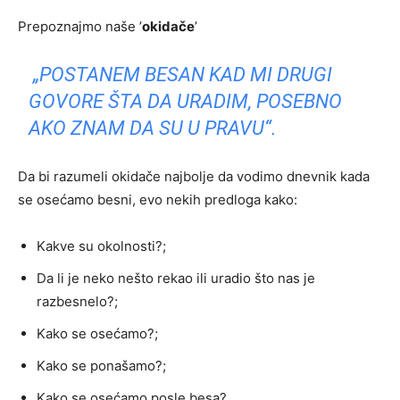
Prepoznajmo naše ’
okidače
’
„POSTANEM BESAN KAD MI DRUGI
GOVORE ŠTA DA URADIM, POSEBNO
AKO ZNAM DA SU U PRAVU“.
Da bi razumeli okidače najbolje da vodimo dnevnik kada
se osećamo besni, evo nekih predloga kako:
Kakve su okolnosti?;
Da li je neko nešto rekao ili uradio što nas je
razbesnelo?;
Kako se osećamo?;
Kako se ponašamo?;
Kako se osećamo posle besa?.