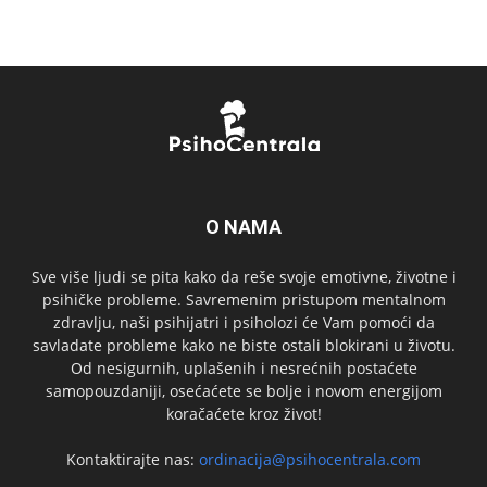
O NAMA
Sve više ljudi se pita kako da reše svoje emotivne, životne i
psihičke probleme. Savremenim pristupom mentalnom
zdravlju, naši psihijatri i psiholozi će Vam pomoći da
savladate probleme kako ne biste ostali blokirani u životu.
Od nesigurnih, uplašenih i nesrećnih postaćete
samopouzdaniji, osećaćete se bolje i novom energijom
koračaćete kroz život!
Kontaktirajte nas:
ordinacija@psihocentrala.com