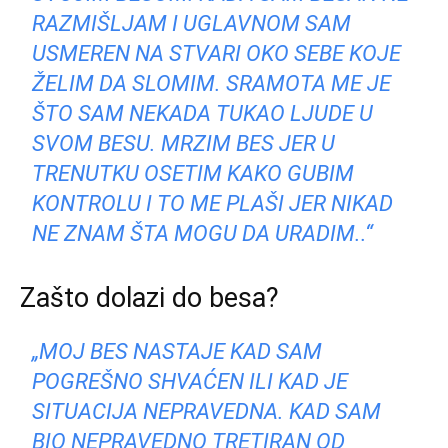
RAZMIŠLJAM I UGLAVNOM SAM
USMEREN NA STVARI OKO SEBE KOJE
ŽELIM DA SLOMIM. SRAMOTA ME JE
ŠTO SAM NEKADA TUKAO LJUDE U
SVOM BESU. MRZIM BES JER U
TRENUTKU OSETIM KAKO GUBIM
KONTROLU I TO ME PLAŠI JER NIKAD
NE ZNAM ŠTA MOGU DA URADIM..“
Zašto dolazi do besa?
„MOJ BES NASTAJE KAD SAM
POGREŠNO SHVAĆEN ILI KAD JE
SITUACIJA NEPRAVEDNA. KAD SAM
BIO NEPRAVEDNO TRETIRAN OD