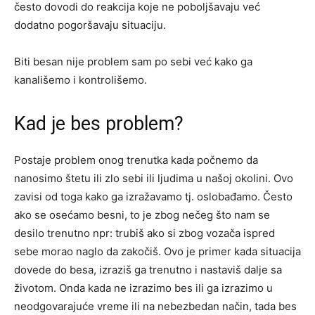
često dovodi do reakcija koje ne poboljšavaju već
dodatno pogoršavaju situaciju.
Biti besan nije problem sam po sebi već kako ga
kanališemo i kontrolišemo.
Kad je bes problem?
Postaje problem onog trenutka kada počnemo da
nanosimo štetu ili zlo sebi ili ljudima u našoj okolini. Ovo
zavisi od toga kako ga izražavamo tj. oslobađamo. Često
ako se osećamo besni, to je zbog nečeg što nam se
desilo trenutno npr: trubiš ako si zbog vozača ispred
sebe morao naglo da zakočiš. Ovo je primer kada situacija
dovede do besa, izraziš ga trenutno i nastaviš dalje sa
životom. Onda kada ne izrazimo bes ili ga izrazimo u
neodgovarajuće vreme ili na nebezbedan način, tada bes