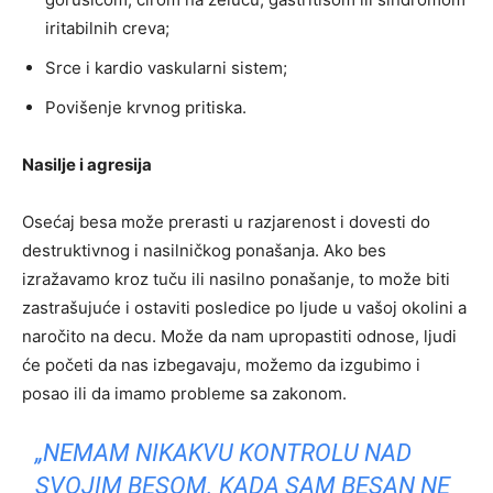
iritabilnih creva;
Srce i kardio vaskularni sistem;
Povišenje krvnog pritiska.
Nasilje i agresija
Osećaj besa može prerasti u razjarenost i dovesti do
destruktivnog i nasilničkog ponašanja. Ako bes
izražavamo kroz tuču ili nasilno ponašanje, to može biti
zastrašujuće i ostaviti posledice po ljude u vašoj okolini a
naročito na decu. Može da nam upropastiti odnose, ljudi
će početi da nas izbegavaju, možemo da izgubimo i
posao ili da imamo probleme sa zakonom.
„NEMAM NIKAKVU KONTROLU NAD
SVOJIM BESOM. KADA SAM BESAN NE