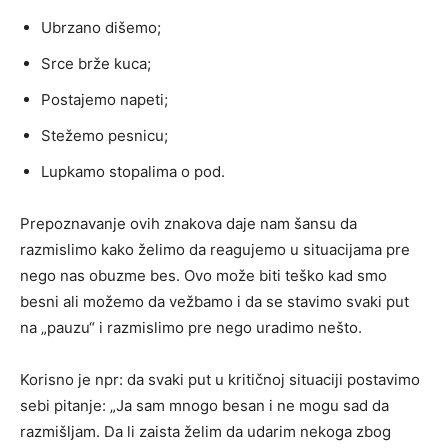
Ubrzano dišemo;
Srce brže kuca;
Postajemo napeti;
Stežemo pesnicu;
Lupkamo stopalima o pod.
Prepoznavanje ovih znakova daje nam šansu da
razmislimo kako želimo da reagujemo u situacijama pre
nego nas obuzme bes. Ovo može biti teško kad smo
besni ali možemo da vežbamo i da se stavimo svaki put
na „pauzu“ i razmislimo pre nego uradimo nešto.
Korisno je npr: da svaki put u kritičnoj situaciji postavimo
sebi pitanje: „Ja sam mnogo besan i ne mogu sad da
razmišljam. Da li zaista želim da udarim nekoga zbog