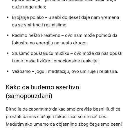
duže nego udah;
Brojanje polako – u sebi do deset daje nam vremena
da se smirimo i razmislimo;
Radimo nešto kreativno – ovo nam može pomoći da
fokusiramo energiju na nesto drugo;
Slušamo opuštajuću muziku – ovo može da nas opusti
i umiri naše fizičke i emocionalne reakcije;
Vežbamo – jogu i meditaciju, ovo umiruje i relaksira.
Kako da budemo asertivni
(samopouzdani)
Bitno je da zapamtimo da kad smo previše besni ljudi će
prestati da nas slušaju i fokusiraće se ne naš bes.
Međutim ako umemo da objasnimo zbog čega smo besni