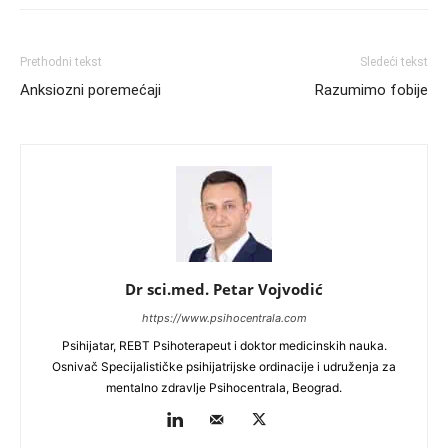
Prethodni tekst
Sledeći tekst
Anksiozni poremećaji
Razumimo fobije
Dr sci.med. Petar Vojvodić
https://www.psihocentrala.com
Psihijatar, REBT Psihoterapeut i doktor medicinskih nauka.
Osnivač Specijalističke psihijatrijske ordinacije i udruženja za
mentalno zdravlje Psihocentrala, Beograd.