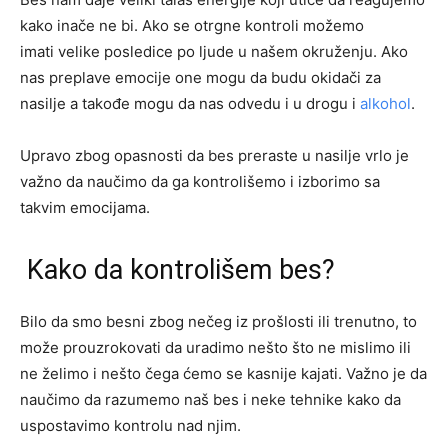
kako inače ne bi. Ako se otrgne kontroli možemo
imati velike posledice po ljude u našem okruženju. Ako
nas preplave emocije one mogu da budu okidači za
nasilje a takođe mogu da nas odvedu i u drogu i
alkohol
.
Upravo zbog opasnosti da bes preraste u nasilje vrlo je
važno da naučimo da ga kontrolišemo i izborimo sa
takvim emocijama.
Kako da kontrolišem bes?
Bilo da smo besni zbog nečeg iz prošlosti ili trenutno, to
može prouzrokovati da uradimo nešto što ne mislimo ili
ne želimo i nešto čega ćemo se kasnije kajati. Važno je da
naučimo da razumemo naš bes i neke tehnike kako da
uspostavimo kontrolu nad njim.