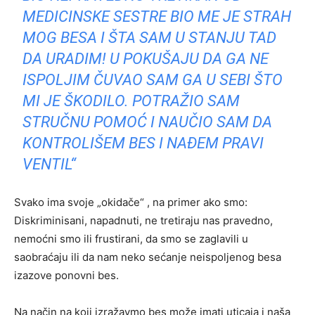
MEDICINSKE SESTRE BIO ME JE STRAH
MOG BESA I ŠTA SAM U STANJU TAD
DA URADIM! U POKUŠAJU DA GA NE
ISPOLJIM ČUVAO SAM GA U SEBI ŠTO
MI JE ŠKODILO. POTRAŽIO SAM
STRUČNU POMOĆ I NAUČIO SAM DA
KONTROLIŠEM BES I NAĐEM PRAVI
VENTIL“
Svako ima svoje „okidače“ , na primer ako smo:
Diskriminisani, napadnuti, ne tretiraju nas pravedno,
nemoćni smo ili frustirani, da smo se zaglavili u
saobraćaju ili da nam neko sećanje neispoljenog besa
izazove ponovni bes.
Na način na koji izražavmo bes može imati uticaja i naša