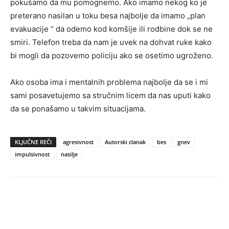
pokušamo da mu pomognemo. Ako imamo nekog ko je
preterano nasilan u toku besa najbolje da imamo „plan
evakuacije “ da odemo kod komšije ili rodbine dok se ne
smiri. Telefon treba da nam je uvek na dohvat ruke kako
bi mogli da pozovemo policiju ako se osetimo ugroženo.
Ako osoba ima i mentalnih problema najbolje da se i mi
sami posavetujemo sa stručnim licem da nas uputi kako
da se ponašamo u takvim situacijama.
KLJUČNE REČI
agresivnost
Autorski clanak
bes
gnev
impulsivnost
nasilje