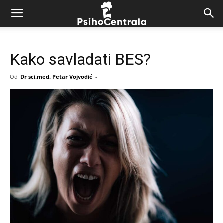
Kako savladati BES?
Od
Dr sci.med. Petar Vojvodić
-