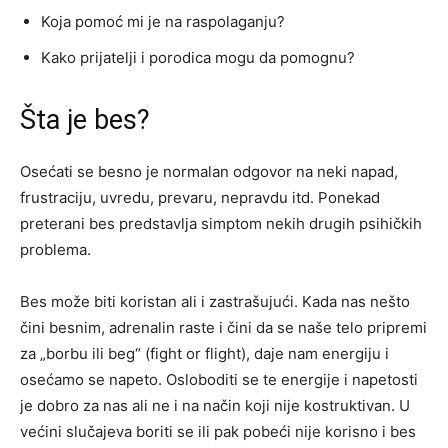
Koja pomoć mi je na raspolaganju?
Kako prijatelji i porodica mogu da pomognu?
Šta je bes?
Osećati se besno je normalan odgovor na neki napad,
frustraciju, uvredu, prevaru, nepravdu itd. Ponekad
preterani bes predstavlja simptom nekih drugih psihičkih
problema.
Bes može biti koristan ali i zastrašujući. Kada nas nešto
čini besnim, adrenalin raste i čini da se naše telo pripremi
za „borbu ili beg“ (fight or flight), daje nam energiju i
osećamo se napeto. Osloboditi se te energije i napetosti
je dobro za nas ali ne i na način koji nije kostruktivan. U
većini slučajeva boriti se ili pak pobeći nije korisno i bes