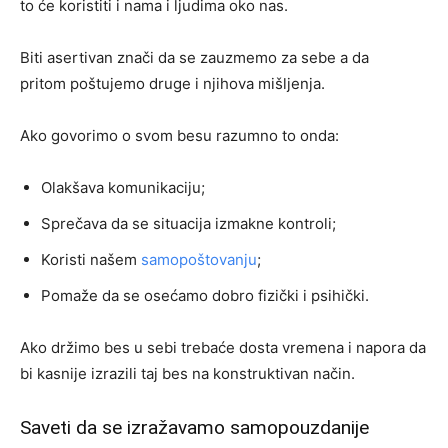
to će koristiti i nama i ljudima oko nas.
Biti asertivan znači da se zauzmemo za sebe a da
pritom poštujemo druge i njihova mišljenja.
Ako govorimo o svom besu razumno to onda:
Olakšava komunikaciju;
Sprečava da se situacija izmakne kontroli;
Koristi našem
samopoštovanju
;
Pomaže da se osećamo dobro fizički i psihički.
Ako držimo bes u sebi trebaće dosta vremena i napora da
bi kasnije izrazili taj bes na konstruktivan način.
Saveti da se izražavamo samopouzdanije