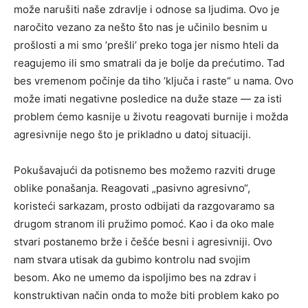
može narušiti naše zdravlje i odnose sa ljudima. Ovo je
naročito vezano za nešto što nas je učinilo besnim u
prošlosti a mi smo ’prešli’ preko toga jer nismo hteli da
reagujemo ili smo smatrali da je bolje da prećutimo. Tad
bes vremenom počinje da tiho ’ključa i raste“ u nama. Ovo
može imati negativne posledice na duže staze — za isti
problem ćemo kasnije u životu reagovati burnije i možda
agresivnije nego što je prikladno u datoj situaciji.
Pokušavajući da potisnemo bes možemo razviti druge
oblike ponašanja. Reagovati „pasivno agresivno“,
koristeći sarkazam, prosto odbijati da razgovaramo sa
drugom stranom ili pružimo pomoć. Kao i da oko male
stvari postanemo brže i češće besni i agresivniji. Ovo
nam stvara utisak da gubimo kontrolu nad svojim
besom. Ako ne umemo da ispoljimo bes na zdrav i
konstruktivan način onda to može biti problem kako po