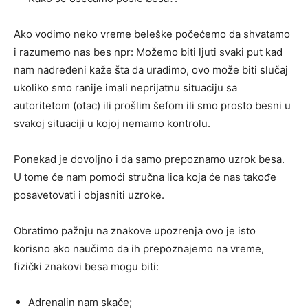
Ako vodimo neko vreme beleške počećemo da shvatamo
i razumemo nas bes npr: Možemo biti ljuti svaki put kad
nam nadređeni kaže šta da uradimo, ovo može biti slučaj
ukoliko smo ranije imali neprijatnu situaciju sa
autoritetom (otac) ili prošlim šefom ili smo prosto besni u
svakoj situaciji u kojoj nemamo kontrolu.
Ponekad je dovoljno i da samo prepoznamo uzrok besa.
U tome će nam pomoći stručna lica koja će nas takođe
posavetovati i objasniti uzroke.
Obratimo pažnju na znakove upozrenja ovo je isto
korisno ako naučimo da ih prepoznajemo na vreme,
fizički znakovi besa mogu biti:
Adrenalin nam skače;