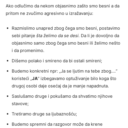
Ako odlučimo da nekom objasnimo zašto smo besni a da
pritom ne zvučimo agresivno u izražavanju:
Razmislimo unapred zbog čega smo besni, postavimo
sebi pitanje
šta želimo da se desi.
Da li je dovoljno da
objasnimo samo zbog čega smo besni ili želimo nešto
i da promenimo.
Dišemo polako i smireno da bi ostali smireni;
Budemo konkretni npr: „Ja se ljutim na tebe zbog….“
koristeći „
JA
“ izbegavamo optuživanje bilo koga što
drugoj osobi daje osećaj da je manje napadnuta.
Saslušamo druge i pokušamo da shvatimo njihove
stavove;
Tretiramo druge sa ljubaznošću;
Budemo spremni da razgovor može da krene