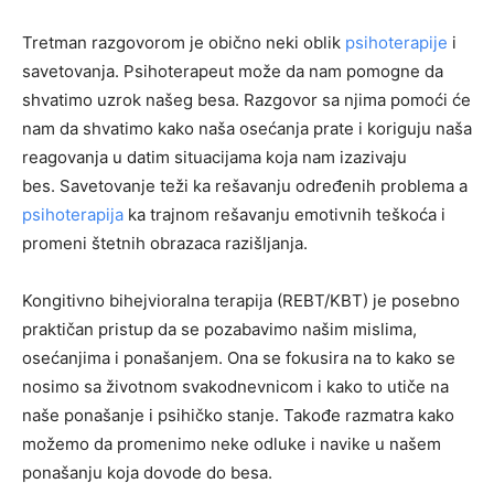
Tretman razgovorom je obično neki oblik
psihoterapije
i
savetovanja. Psihoterapeut može da nam pomogne da
shvatimo uzrok našeg besa. Razgovor sa njima pomoći će
nam da shvatimo kako naša osećanja prate i koriguju naša
reagovanja u datim situacijama koja nam izazivaju
bes. Savetovanje teži ka rešavanju određenih problema a
psihoterapija
ka trajnom rešavanju emotivnih teškoća i
promeni štetnih obrazaca razišljanja.
Kongitivno bihejvioralna terapija (REBT/KBT) je posebno
praktičan pristup da se pozabavimo našim mislima,
osećanjima i ponašanjem. Ona se fokusira na to kako se
nosimo sa životnom svakodnevnicom i kako to utiče na
naše ponašanje i psihičko stanje. Takođe razmatra kako
možemo da promenimo neke odluke i navike u našem
ponašanju koja dovode do besa.