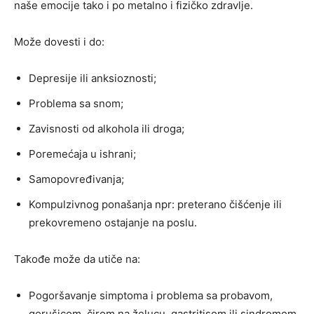
naše emocije tako i po metalno i fizičko zdravlje.
Može dovesti i do:
Depresije ili anksioznosti;
Problema sa snom;
Zavisnosti od alkohola ili droga;
Poremećaja u ishrani;
Samopovređivanja;
Kompulzivnog ponašanja npr: preterano čišćenje ili
prekovremeno ostajanje na poslu.
Takođe može da utiče na:
Pogoršavanje simptoma i problema sa probavom,
gorušicom, čirom na želucu, gastritisom ili sindromom