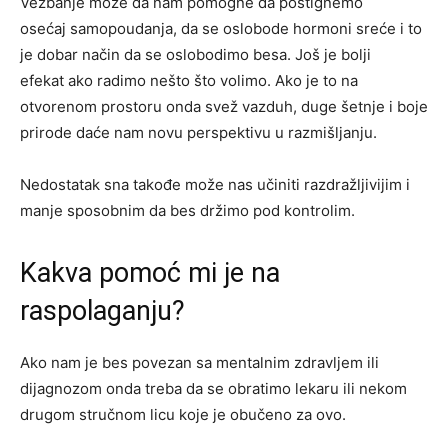
Vežbanje može da nam pomogne da postignemo
osećaj samopoudanja, da se oslobode hormoni sreće i to
je dobar način da se oslobodimo besa. Još je bolji
efekat ako radimo nešto što volimo. Ako je to na
otvorenom prostoru onda svež vazduh, duge šetnje i boje
prirode daće nam novu perspektivu u razmišljanju.
Nedostatak sna takođe može nas učiniti razdražljivijim i
manje sposobnim da bes držimo pod kontrolim.
Kakva pomoć mi je na
raspolaganju?
Ako nam je bes povezan sa mentalnim zdravljem ili
dijagnozom onda treba da se obratimo lekaru ili nekom
drugom stručnom licu koje je obučeno za ovo.