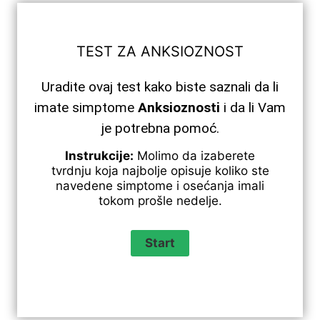
TEST ZA ANKSIOZNOST
Uradite ovaj test kako biste saznali da li
imate simptome
Anksioznosti
i da li Vam
je potrebna pomoć.
Instrukcije:
Molimo da izaberete
tvrdnju koja najbolje opisuje koliko ste
navedene simptome i osećanja imali
tokom prošle nedelje.