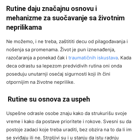
Rutine daju značajnu osnovu i
mehanizme za suočavanje sa životnim
neprilikama
Ne možemo, i ne treba, zaštititi decu od pilagođavanja i
nošenja sa promenama. Život je pun iznenađenja,
razočaranja a ponekad čak i
traumatičnih iskustava
. Kada
deca odrastu sa lepezom predvidivih rutina oni onda
poseduju unutarnji osećaj sigurnosti koji ih čini
otpornijim na životne neprilike.
Rutine su osnova za uspeh
Uspešne odrasle osobe znaju kako da strukurišu svoje
vreme i kako da postave prioritete i rokove. Svesni su da
postoje zadaci koje treba uraditi, bez obzira na to da li im
se sviđaju ili ne. Strpljivi su i u stanju da istu radnju