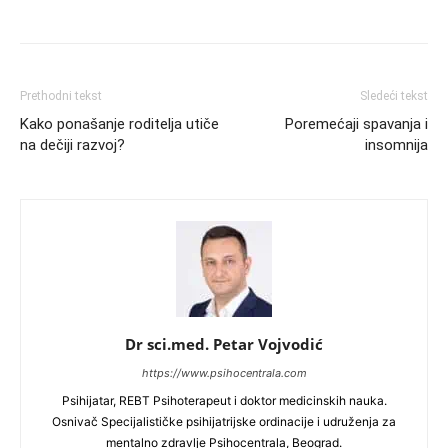
Prethodni tekst
Sledeći tekst
Kako ponašanje roditelja utiče
Poremećaji spavanja i
na dečiji razvoj?
insomnija
Dr sci.med. Petar Vojvodić
https://www.psihocentrala.com
Psihijatar, REBT Psihoterapeut i doktor medicinskih nauka.
Osnivač Specijalističke psihijatrijske ordinacije i udruženja za
mentalno zdravlje Psihocentrala, Beograd.