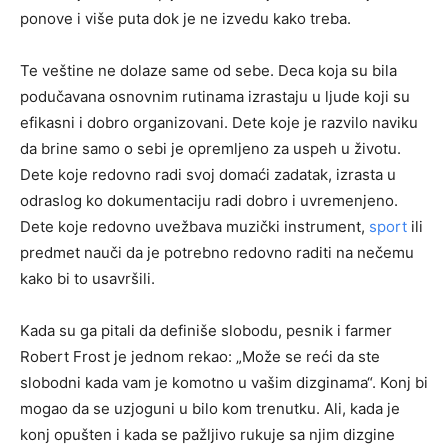
ponove i više puta dok je ne izvedu kako treba.
Te veštine ne dolaze same od sebe. Deca koja su bila
podučavana osnovnim rutinama izrastaju u ljude koji su
efikasni i dobro organizovani. Dete koje je razvilo naviku
da brine samo o sebi je opremljeno za uspeh u životu.
Dete koje redovno radi svoj domaći zadatak, izrasta u
odraslog ko dokumentaciju radi dobro i uvremenjeno.
Dete koje redovno uvežbava muzički instrument,
sport
ili
predmet nauči da je potrebno redovno raditi na nečemu
kako bi to usavršili.
Kada su ga pitali da definiše slobodu, pesnik i farmer
Robert Frost je jednom rekao: „Može se reći da ste
slobodni kada vam je komotno u vašim dizginama“. Konj bi
mogao da se uzjoguni u bilo kom trenutku. Ali, kada je
konj opušten i kada se pažljivo rukuje sa njim dizgine