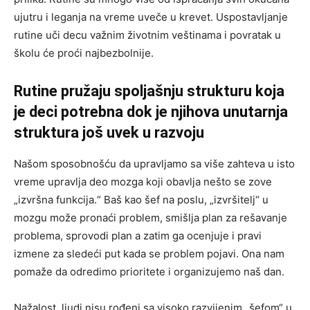
ujutru i leganja na vreme uveče u krevet. Uspostavljanje
rutine uči decu važnim životnim veštinama i povratak u
školu će proći najbezbolnije.
Rutine pružaju spoljašnju strukturu koja
je deci potrebna dok je njihova unutarnja
struktura još uvek u razvoju
Našom sposobnošću da upravljamo sa više zahteva u isto
vreme upravlja deo mozga koji obavlja nešto se zove
„izvršna funkcija.“ Baš kao šef na poslu, „izvršitelj“ u
mozgu može pronaći problem, smišlja plan za rešavanje
problema, sprovodi plan a zatim ga ocenjuje i pravi
izmene za sledeći put kada se problem pojavi. Ona nam
pomaže da odredimo prioritete i organizujemo naš dan.
Nažalost, ljudi nisu rođeni sa visoko razvijenim „šefom“ u