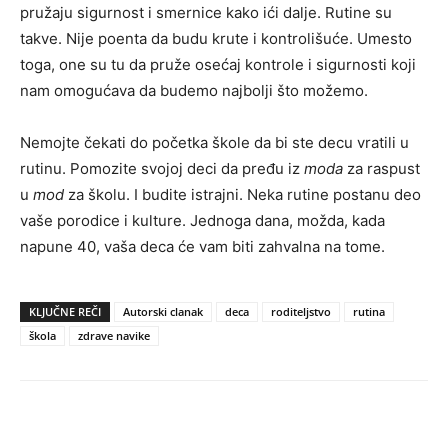
pružaju sigurnost i smernice kako ići dalje. Rutine su
takve. Nije poenta da budu krute i kontrolišuće. Umesto
toga, one su tu da pruže osećaj kontrole i sigurnosti koji
nam omogućava da budemo najbolji što možemo.
Nemojte čekati do početka škole da bi ste decu vratili u
rutinu. Pomozite svojoj deci da pređu iz
moda
za raspust
u
mod
za školu. I budite istrajni. Neka rutine postanu deo
vaše porodice i kulture. Jednoga dana, možda, kada
napune 40, vaša deca će vam biti zahvalna na tome.
KLJUČNE REČI
Autorski clanak
deca
roditeljstvo
rutina
škola
zdrave navike