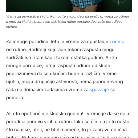
Vreme za povratak u školu! Pomozite svojoj deci da pređu iz moda za odmor
u mod za školu. I budite istrajni. Neka rutine postanu deo vaše porodice i
kulture
Za mnoge porodice, leto je vreme za opuštanje i
odmor
od rutine. Roditelji koji rade tokom raspusta mogu
zadržati isti ritam kao i tokom ostatka godine. Ali za
mnoge porodice, letnji raspust i odmor od škole
podrazumeva da se ukućani bude u različito vreme
ujutru, imaju drugačije aktivnosti, nema popodnevnog
rada na domaćim zadacima i vreme za
spavanje
se
pomera.
Ali eto opet počinje školska godina! I vreme je da se cela
porodica ponovo vrati u rutinu. Iako se čini da je to nešto
što nam se, hteli, ne hteli nameće, to je zapravo odlična
prilika. Rutine su mnogo više od ispraćanja svih okućana