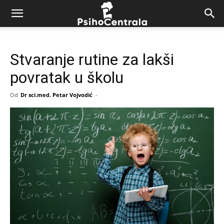
Stvaranje rutine za lakši
povratak u školu
Od
Dr sci.med. Petar Vojvodić
-