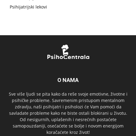
Psihijatrijski lekovi
O NAMA
Sve više ljudi se pita kako da reše svoje emotivne, životne i
psihičke probleme. Savremenim pristupom mentalnom
zdravlju, naši psihijatri i psiholozi će Vam pomoći da
savladate probleme kako ne biste ostali blokirani u životu.
Od nesigurnih, uplašenih i nesrećnih postaćete
samopouzdaniji, osećaćete se bolje i novom energijom
koračaćete kroz život!