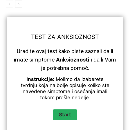
TEST ZA ANKSIOZNOST
Uradite ovaj test kako biste saznali da li
imate simptome
Anksioznosti
i da li Vam
je potrebna pomoć.
Instrukcije:
Molimo da izaberete
tvrdnju koja najbolje opisuje koliko ste
navedene simptome i osećanja imali
tokom prošle nedelje.