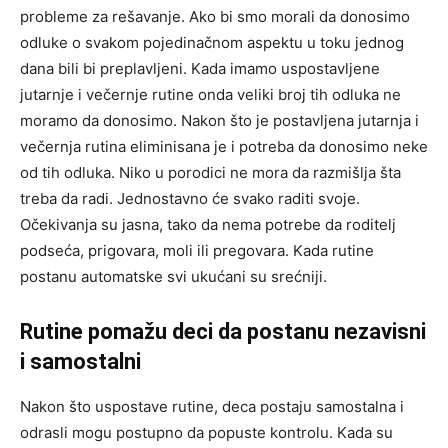
probleme za rešavanje. Ako bi smo morali da donosimo
odluke o svakom pojedinačnom aspektu u toku jednog
dana bili bi preplavljeni. Kada imamo uspostavljene
jutarnje i večernje rutine onda veliki broj tih odluka ne
moramo da donosimo. Nakon što je postavljena jutarnja i
večernja rutina eliminisana je i potreba da donosimo neke
od tih odluka. Niko u porodici ne mora da razmišlja šta
treba da radi. Jednostavno će svako raditi svoje.
Očekivanja su jasna, tako da nema potrebe da roditelj
podseća, prigovara, moli ili pregovara. Kada rutine
postanu automatske svi ukućani su srećniji.
Rutine pomažu deci da postanu nezavisni
i samostalni
Nakon što uspostave rutine, deca postaju samostalna i
odrasli mogu postupno da popuste kontrolu. Kada su