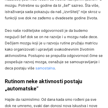
mozgu. Potrebne su godine da bi „šef“ sazreo. Šta više,
istraživanja sada pokazuju da naš „izvršitelj“ nije skroz u
funkciji sve dok ne zađemo u dvadesete godine života.
Deo naše roditeljske odgovornosti je da budemo
negujući šef dok se on ne razvije i u mozgu naše dece.
Dečijem mozgu koji je u razvoju rutine pružaju matricu
kako organizovati i upravljati svakodnevnim životnim
aktivnostima. Postupno se prepušta odgovornost čime se
pospešuje razvoj mozga, osnažuje se samoupravljanje i
deca postaju više
samostalna
.
Rutinom neke aktivnosti postaju
„automatske“
Hajde da razmislimo: Od dana kada smo rođeni pa sve
dok ne umremo, svaki dan donosi nova iskustva i nove