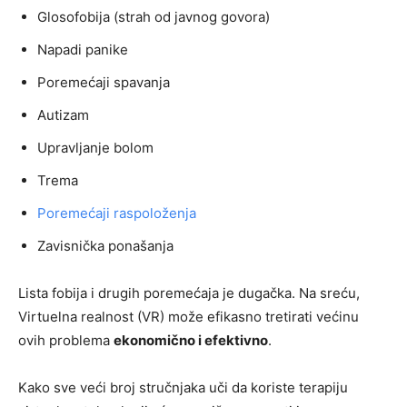
Glosofobija (strah od javnog govora)
Napadi panike
Poremećaji spavanja
Autizam
Upravljanje bolom
Trema
Poremećaji raspoloženja
Zavisnička ponašanja
Lista fobija i drugih poremećaja je dugačka. Na sreću,
Virtuelna realnost (VR) može efikasno tretirati većinu
ovih problema
ekonomično i efektivno
.
Kako sve veći broj stručnjaka uči da koriste terapiju