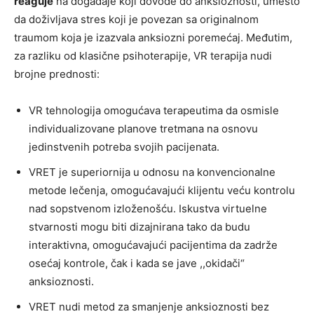
reaguje
na događaje koji dovode do anksioznosti, umesto
da doživljava stres koji je povezan sa originalnom
traumom koja je izazvala anksiozni poremećaj. Međutim,
za razliku od klasične psihoterapije, VR terapija nudi
brojne prednosti:
VR tehnologija omogućava terapeutima da osmisle
individualizovane planove tretmana na osnovu
jedinstvenih potreba svojih pacijenata.
VRET je superiornija u odnosu na konvencionalne
metode lečenja, omogućavajući klijentu veću kontrolu
nad sopstvenom izloženošću. Iskustva virtuelne
stvarnosti mogu biti dizajnirana tako da budu
interaktivna, omogućavajući pacijentima da zadrže
osećaj kontrole, čak i kada se jave ,,okidači“
anksioznosti.
VRET nudi metod za smanjenje anksioznosti bez