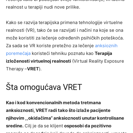
realnost u terapiji nudi nove prilike.
Kako se razvija terapijska primena tehnologije virtuelne
realnosti (VR), tako će se razvijati i načini na koje se ona
može koristiti za lečenje određenih psihičkih poteškoća.
Za sada se VR koriste pretežno za lečenje
anksioznih
poremećaja
koristeći tehniku poznatu kao
Terapija
izloženosti virtuelnoj realnosti
(Virtual Reality Exposure
Therapy –
VRET
).
Šta omogućava VRET
Kao i kod konvencionalnih metoda tretmana
anksioznosti, VRET radi tako što izlaže pacijente
njihovim ,,okidačima“ anksioznosti unutar kontrolisane
sredine.
Cilj je da se klijent
osposobi da pozitivno