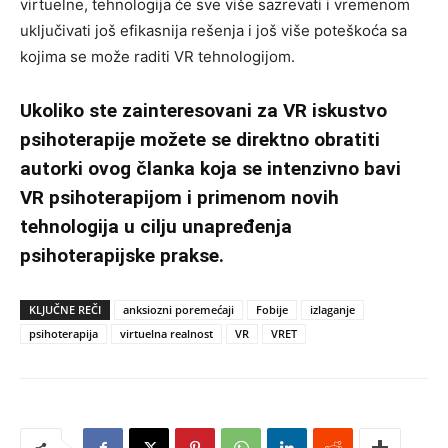
virtuelne, tehnologija će sve više sazrevati i vremenom
uključivati još efikasnija rešenja i još više poteškoća sa
kojima se može raditi VR tehnologijom.
Ukoliko ste zainteresovani za VR iskustvo
psihoterapije možete se direktno obratiti
autorki ovog članka koja se intenzivno bavi
VR psihoterapijom i primenom novih
tehnologija u cilju unapređenja
psihoterapijske prakse.
KLJUČNE REČI
anksiozni poremećaji
Fobije
izlaganje
psihoterapija
virtuelna realnost
VR
VRET