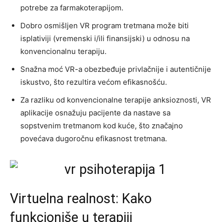
potrebe za farmakoterapijom.
Dobro osmišljen VR program tretmana može biti
isplativiji (vremenski i/ili finansijski) u odnosu na
konvencionalnu terapiju.
Snažna moć VR-a obezbeđuje privlačnije i autentičnije
iskustvo, što rezultira većom efikasnošću.
Za razliku od konvencionalne terapije anksioznosti, VR
aplikacije osnažuju pacijente da nastave sa
sopstvenim tretmanom kod kuće, što značajno
povećava dugoročnu efikasnost tretmana.
Virtuelna realnost: Kako
funkcioniše u terapiji