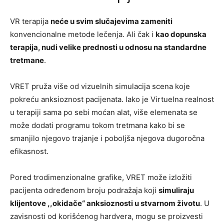
VR terapija
neće u svim slučajevima zameniti
konvencionalne metode lečenja. Ali čak i
kao dopunska
terapija, nudi velike prednosti u odnosu na standardne
tretmane
.
VRET pruža više od vizuelnih simulacija scena koje
pokreću anksioznost pacijenata. Iako je Virtuelna realnost
u terapiji sama po sebi moćan alat, više elemenata se
može dodati programu tokom tretmana kako bi se
smanjilo njegovo trajanje i poboljša njegova dugoročna
efikasnost.
Pored trodimenzionalne grafike, VRET može izložiti
pacijenta određenom broju podražaja koji
simuliraju
klijentove ,,okidače“ anksioznosti u stvarnom životu
. U
zavisnosti od korišćenog hardvera, mogu se proizvesti