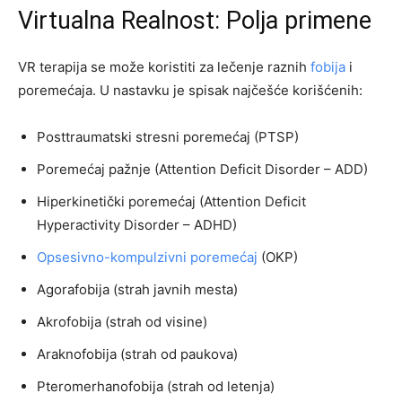
Virtualna Realnost: Polja primene
VR terapija se može koristiti za lečenje raznih
fobija
i
poremećaja. U nastavku je spisak najčešće korišćenih:
Posttraumatski stresni poremećaj (PTSP)
Poremećaj pažnje (Attention Deficit Disorder – ADD)
Hiperkinetički poremećaj (Attention Deficit
Hyperactivity Disorder – ADHD)
Opsesivno-kompulzivni poremećaj
(OKP)
Agorafobija (strah javnih mesta)
Akrofobija (strah od visine)
Araknofobija (strah od paukova)
Pteromerhanofobija (strah od letenja)