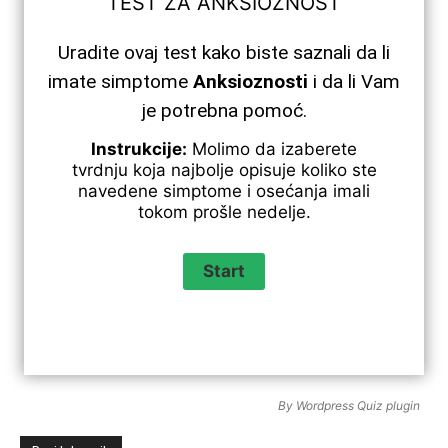
TEST ZA ANKSIOZNOST
Uradite ovaj test kako biste saznali da li
imate simptome
Anksioznosti
i da li Vam
je potrebna pomoć.
Instrukcije:
Molimo da izaberete
tvrdnju koja najbolje opisuje koliko ste
navedene simptome i osećanja imali
tokom prošle nedelje.
By
Wordpress Quiz plugin