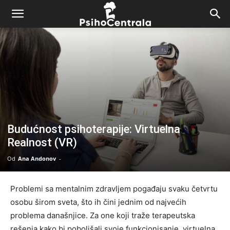
Budućnost psihoterapije: Virtuelna
Realnost (VR)
Od
Ana Andonov
-
Problemi sa mentalnim zdravljem pogađaju svaku četvrtu
osobu širom sveta, što ih čini jednim od najvećih
problema današnjice. Za one koji traže terapeutska
rešenja kako bi poboljšali svoje funkcionisanje, virtuelna