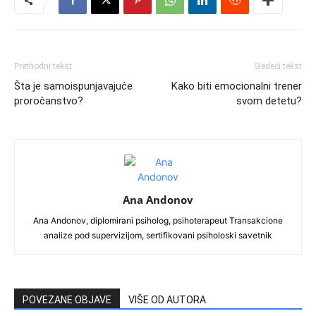
Prethodni tekst
Sledeći tekst
Šta je samoispunjavajuće
Kako biti emocionalni trener
proročanstvo?
svom detetu?
Ana Andonov
Ana Andonov, diplomirani psiholog, psihoterapeut Transakcione
analize pod supervizijom, sertifikovani psiholoski savetnik
POVEZANE OBJAVE
VIŠE OD AUTORA