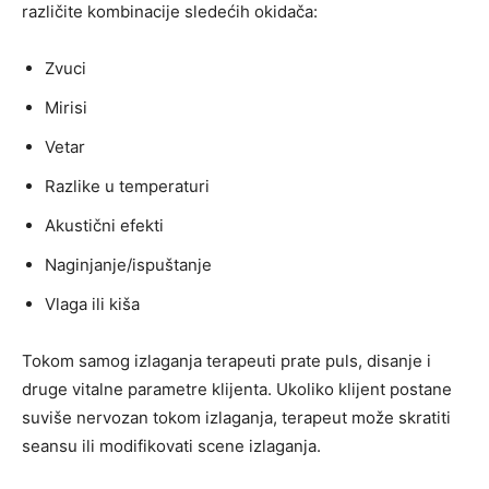
različite kombinacije sledećih okidača:
Zvuci
Mirisi
Vetar
Razlike u temperaturi
Akustični efekti
Naginjanje/ispuštanje
Vlaga ili kiša
Tokom samog izlaganja terapeuti prate puls, disanje i
druge vitalne parametre klijenta. Ukoliko klijent postane
suviše nervozan tokom izlaganja, terapeut može skratiti
seansu ili modifikovati scene izlaganja.