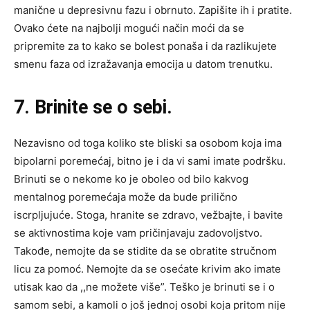
manične u depresivnu fazu i obrnuto. Zapišite ih i pratite.
Ovako ćete na najbolji mogući način moći da se
pripremite za to kako se bolest ponaša i da razlikujete
smenu faza od izražavanja emocija u datom trenutku.
7. Brinite se o sebi.
Nezavisno od toga koliko ste bliski sa osobom koja ima
bipolarni poremećaj, bitno je i da vi sami imate podršku.
Brinuti se o nekome ko je oboleo od bilo kakvog
mentalnog poremećaja može da bude prilično
iscrpljujuće. Stoga, hranite se zdravo, vežbajte, i bavite
se aktivnostima koje vam pričinjavaju zadovoljstvo.
Takođe, nemojte da se stidite da se obratite stručnom
licu za pomoć. Nemojte da se osećate krivim ako imate
utisak kao da ,,ne možete više”. Teško je brinuti se i o
samom sebi, a kamoli o još jednoj osobi koja pritom nije