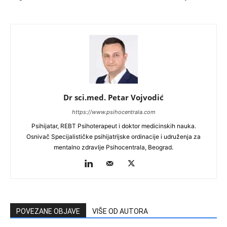
Dr sci.med. Petar Vojvodić
https://www.psihocentrala.com
Psihijatar, REBT Psihoterapeut i doktor medicinskih nauka.
Osnivač Specijalističke psihijatrijske ordinacije i udruženja za
mentalno zdravlje Psihocentrala, Beograd.
POVEZANE OBJAVE
VIŠE OD AUTORA