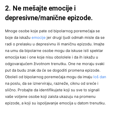
2. Ne mešajte emocije i
depresivne/manične epizode.
Mnoge osobe koje pate od bipolarnog poremećaja se
boje da iskažu
emocije
jer drugi ljudi odmah misle da se
radi o prelasku u depresivnu ili maničnu epizodu. Imajte
na umu da bipolarne osobe mogu da iskuse isti spektar
emocija kao i one koje nisu obololele i da ih iskažu u
odgovarajućem životnom trenutku. One ne moraju svaki
put da budu znak da će se dogoditi promena epizode.
Oboleli od bipolarnog poremećaja mogu da imaju
loš dan
na poslu, da se iznerviraju, razneže, ciknu od sreće i
slično. Probajte da identifikujete koji su sve to signali
vaše voljene osobe koji zaista ukazuju na promenu
epizode, a koji su ispoljavanje emocija u datom trenutku.