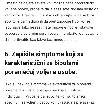
Umesto da dajete savete koji možda neće prodredi do
voljene osobe, probajte da je saslušate ako ima nešto da
vam kaže. Pravite joj društvo i ohrabrujte je da se bavi
sportom, da meditira ili da opet započne hobi koji je
ispunjava. Iako ne razumete mnoge emocije i stavove
osoba sa bipolarnim poremećajem, probajte jednostavno
da ih prihvatite kao takve bez mnogo pitanja.
6. Zapišite simptome koji su
karakteristični za bipolarni
poremećaj voljene osobe.
Iako su neki od simptoma karakteristični za bipolarni
poremećaj uopšte, postoje i oni koji su prilično
individualni. Probajte da izdvojite koji su to znaci
specifični za voljenu osobu koji ukazuju na prelazak iz