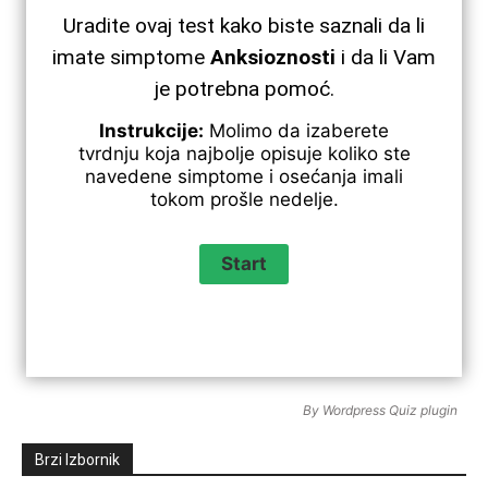
Uradite ovaj test kako biste saznali da li
imate simptome
Anksioznosti
i da li Vam
je potrebna pomoć.
Instrukcije:
Molimo da izaberete
tvrdnju koja najbolje opisuje koliko ste
navedene simptome i osećanja imali
tokom prošle nedelje.
By
Wordpress Quiz plugin
Brzi Izbornik