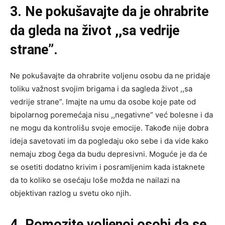
3. Ne pokušavajte da je ohrabrite
da gleda na život ,,sa vedrije
strane”.
Ne pokušavajte da ohrabrite voljenu osobu da ne pridaje
toliku važnost svojim brigama i da sagleda život ,,sa
vedrije strane”. Imajte na umu da osobe koje pate od
bipolarnog poremećaja nisu ,,negativne” već bolesne i da
ne mogu da kontrolišu svoje emocije. Takođe nije dobra
ideja savetovati im da pogledaju oko sebe i da vide kako
nemaju zbog čega da budu depresivni. Moguće je da će
se osetiti dodatno krivim i posramljenim kada istaknete
da to koliko se osećaju loše možda ne nailazi na
objektivan razlog u svetu oko njih.
4. Pomozite voljenoj osobi da se