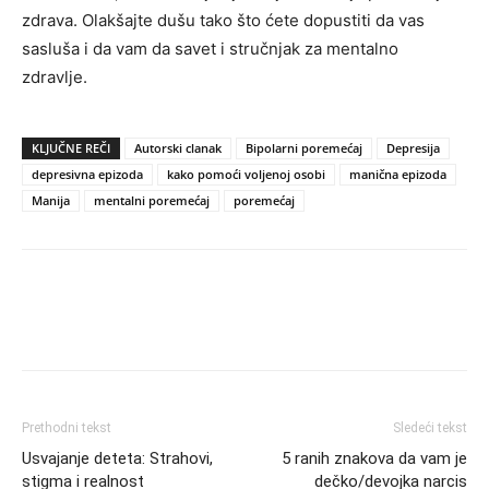
zdrava. Olakšajte dušu tako što ćete dopustiti da vas
sasluša i da vam da savet i stručnjak za mentalno
zdravlje.
KLJUČNE REČI
Autorski clanak
Bipolarni poremećaj
Depresija
depresivna epizoda
kako pomoći voljenoj osobi
manična epizoda
Manija
mentalni poremećaj
poremećaj
Prethodni tekst
Sledeći tekst
Usvajanje deteta: Strahovi,
5 ranih znakova da vam je
stigma i realnost
dečko/devojka narcis