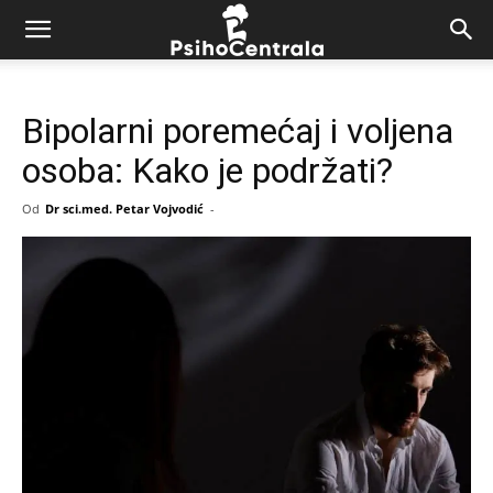
Bipolarni poremećaj i voljena
osoba: Kako je podržati?
Od
Dr sci.med. Petar Vojvodić
-