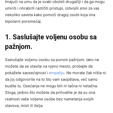
Imajući na umu da je svaki oboleli drugačiji i da ga mogu
umiriti i ohrabriti različiti pristupi, izdvojili smo za vas
nekoliko saveta kako pomoći dragoj osobi koja ima
bipolarni poremećaj.
1. Saslušajte voljenu osobu sa
pažnjom.
Saslušajte voljenu osobu sa punom pažnjom. Iako ne
možete da se stavite na njeno mesto, probajte da
pokažete saosećajnost i
empatiju
. Ne morate čak ništa ni
da joj odgovorite na to što vam saopštava, već samo
budite tu. Osećanja ne mogu biti ni tačna ni netačna.
Stoga, jedino što možete da prihvatite je da su ona
realnost vaše voljene osobe bez nametanja svojih
stavova, misli ili želja.