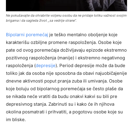
Ne pokušavajte da ohrabrite voljenu osobu da ne pridaje toliku važnost svojim
brigama i da sagleda život ,,sa vedrije strane”.
Bipolarni poremećaj
je teško mentalno oboljenje koje
karakterišu ozbiljne promene raspoloženja. Osobe koje
pate od ovog poremećaja doživljavaju epizode ekstremno
pozitivnog raspoloženja (manije) i ekstremno negativnog
raspoloženja (
depresije
). Period depresije može da bude
toliko jak da osoba nije sposobna da obavi najuobičajenije
dnevne aktivnosti poput pranja zuba ili umivanja. Osobe
koje boluju od bipolarnog poremećaja se često plaše da
se nikada neće vratiti da budu onakvi kakvi su bili pre
depresivnog stanja. Zabrinuti su i kako će ih njihova
okolina posmatrati i prihvatiti, a pogotovu osobe koje su
im bliske.