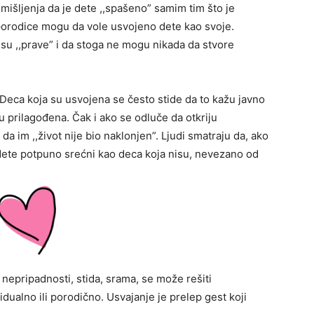
mišljenja da je dete ,,spašeno” samim tim što je
 porodice mogu da vole usvojeno dete kao svoje.
su ,,prave” i da stoga ne mogu nikada da stvore
 Deca koja su usvojena se često stide da to kažu javno
 prilagođena. Čak i ako se odluče da otkriju
 da im ,,život nije bio naklonjen”. Ljudi smatraju da, ako
ete potpuno srećni kao deca koja nisu, nevezano od
 nepripadnosti, stida, srama, se može rešiti
dualno ili porodično. Usvajanje je prelep gest koji