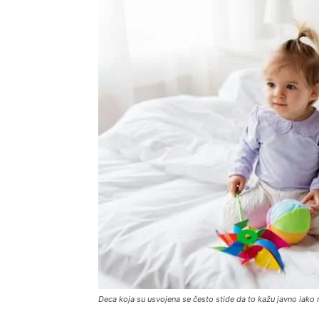
Deca koja su usvojena se često stide da to kažu javno iako