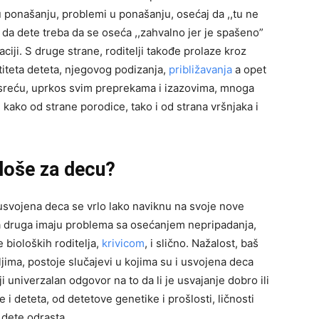
 ponašanju, problemi u ponašanju, osećaj da ,,tu ne
a da dete treba da se oseća ,,zahvalno jer je spašeno”
ciji. S druge strane, roditelji takođe prolaze kroz
ntiteta deteta, njegovog podizanja,
približavanja
a opet
 sreću, uprkos svim preprekama i izazovima, mnoga
kako od strane porodice, tako i od strana vršnjaka i
i loše za decu?
 usvojena deca se vrlo lako naviknu na svoje nove
eka druga imaju problema sa osećanjem nepripadanja,
bioloških roditelja,
krivicom
, i slično. Nažalost, baš
jima, postoje slučajevi u kojima su i usvojena deca
ji univerzalan odgovor na to da li je usvajanje dobro ili
i deteta, od detetove genetike i prošlosti, ličnosti
j dete odrasta.