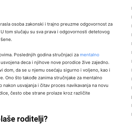
rasla osoba zakonski i trajno preuzme odgovornost za
. U tom slučaju su sva prava i odgovornosti detetovog
vršene.
ovima. Poslednjih godina stručnjaci za
mentalno
 usvojena deca i njihove nove porodice žive zajedno.
 dom, da se u njemu osećaju sigurno i voljeno, kao i
ave. Ono što takođe zanima stručnjake za mentalno
o nakon usvajanja i čitav proces navikavanja na novu
dice, često obe strane prolaze kroz različite
laše roditelji?