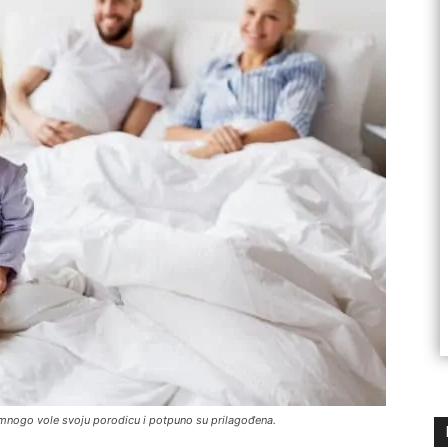
 mnogo vole svoju porodicu i potpuno su prilagođena.