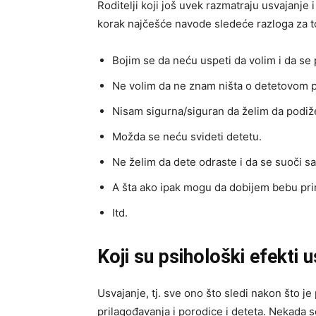
Roditelji koji još uvek razmatraju usvajanje 
korak najčešće navode sledeće razloga za t
Bojim se da neću uspeti da volim i da se
Ne volim da ne znam ništa o detetovom p
Nisam sigurna/siguran da želim da pod
Možda se neću svideti detetu.
Ne želim da dete odraste i da se suoči s
A šta ako ipak mogu da dobijem bebu pr
Itd.
Koji su psihološki efekti 
Usvajanje, tj. sve ono što sledi nakon što j
prilagođavanja i porodice i deteta. Nekada s