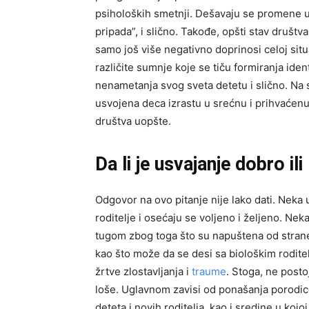
psiholoških smetnji. Dešavaju se promene u
pripada”, i slično. Takođe, opšti stav društv
samo još više negativno doprinosi celoj situa
različite sumnje koje se tiču formiranja ide
nenametanja svog sveta detetu i slično. Na
usvojena deca izrastu u srećnu i prihvaćenu 
društva uopšte.
Da li je usvajanje dobro il
Odgovor na ovo pitanje nije lako dati. Neka
roditelje i osećaju se voljeno i željeno. N
tugom zbog toga što su napuštena od strane 
kao što može da se desi sa biološkim roditel
žrtve zlostavljanja i
traume
. Stoga, ne posto
loše. Uglavnom zavisi od ponašanja porodice 
deteta i novih roditelja, kao i sredine u kojo