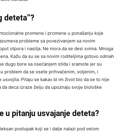
g deteta”?
 emocionalne promene i promene u ponašanju koje
razumeva probleme sa povezivanjem sa novim
oput otpora i nasilja. Ne mora da se desi svima. Mnoga
ojena. Kažu da su se sa novim roditeljima gotovo odmah
 se dugo bore sa osećanjem stida i sramote jer su
ju problem da se osete prihvaćenim, voljenim, i
usvojila. Pitaju se kakav bi im život bio da se to nije
a da deca izraze želju da upoznaju svoje biološke
je u pitanju usvajanje deteta?
eksan postupak koji se i dalje nalazi pod velom