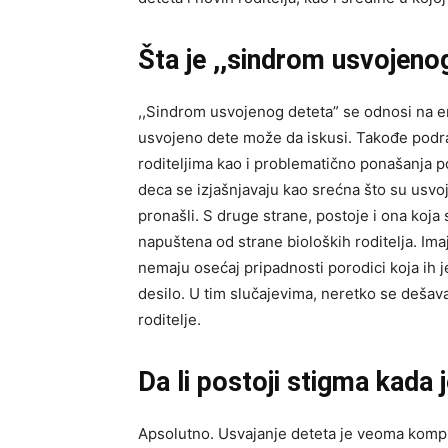
Šta je ,,sindrom usvojeno
,,Sindrom usvojenog deteta” se odnosi na
usvojeno dete može da iskusi. Takođe pod
roditeljima kao i problematično ponašanja p
deca se izjašnjavaju kao srećna što su usv
pronašli. S druge strane, postoje i ona koja
napuštena od strane bioloških roditelja. Ima
nemaju osećaj pripadnosti porodici koja ih je 
desilo. U tim slučajevima, neretko se dešav
roditelje.
Da li postoji stigma kada 
Apsolutno. Usvajanje deteta je veoma kompl