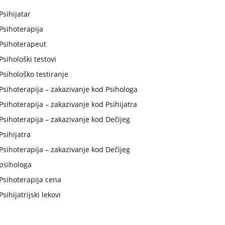
Psihijatar
Psihoterapija
Psihoterapeut
Psihološki testovi
Psihološko testiranje
Psihoterapija – zakazivanje kod Psihologa
Psihoterapija – zakazivanje kod Psihijatra
Psihoterapija – zakazivanje kod Dečijeg
Psihijatra
Psihoterapija – zakazivanje kod Dečijeg
psihologa
Psihoterapija cena
Psihijatrijski lekovi