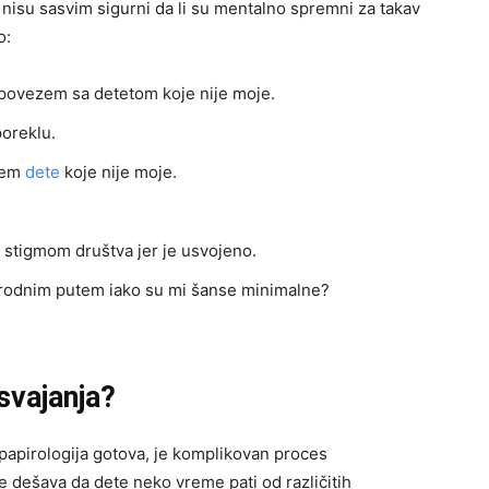
i nisu sasvim sigurni da li su mentalno spremni za takav
o:
 povezem sa detetom koje nije moje.
oreklu.
ižem
dete
koje nije moje.
a stigmom društva jer je usvojeno.
irodnim putem iako su mi šanse minimalne?
usvajanja?
e papirologija gotova, je komplikovan proces
e dešava da dete neko vreme pati od različitih