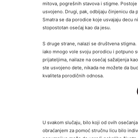
mitova, pogrešnih stavova i stigme. Postoje 
usvojeno. Drugi, pak, odbijaju činjenicu da
Smatra se da porodice koje usvajaju decu ni
stopostotan osećaj kao da jesu.
S druge strane, nalazi se društvena stigma.
iako mnogo vole svoju porodicu i potpuno su
prijateljima, nailaze na osećaj sažaljenja kao
ste usvojeno dete, nikada ne možete da bud
kvaliteta porodičnih odnosa.
U svakom slučaju, bilo koji od ovih osećanja
obraćanjem za pomoć stručnu licu bilo indivi