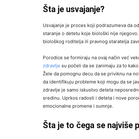
Šta je usvajanje?
Usvajanje je proces koji podrazumeva da od
staranje o detetu koje biološki nije njegovo
biološkog roditelja ili pravnog staratelja za
Porodice se formiraju na ovaj način već vek
zdravlje
su počeli da se zanimaju za to kako
Žele da pomognu decu da se priviknu na novi
da identifikuju probleme koji mogu da se j
zdravlje je samo iskustvo deteta neposredn
sredinu. Uprkos radosti i deteta i nove poro
emocionalne promene i sumnje.
Šta je to čega se najviše p