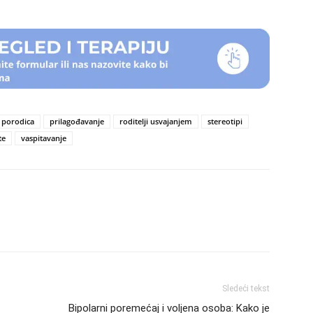
porodica
prilagođavanje
roditelji usvajanjem
stereotipi
te
vaspitavanje
Sledeći tekst
Bipolarni poremećaj i voljena osoba: Kako je