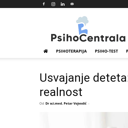
Psihocentrala
PSIHOTERAPIJA
PSIHO-TEST
Usvajanje deteta:
realnost
Od
Dr sci.med. Petar Vojvodić
-