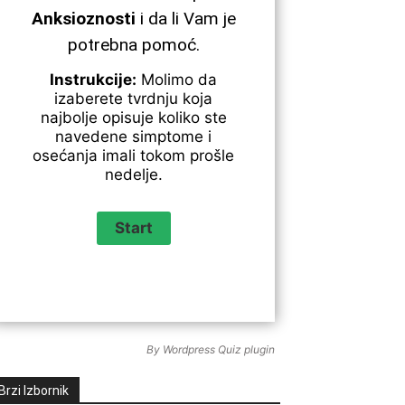
Anksioznosti
i da li Vam je
potrebna pomoć.
Instrukcije:
Molimo da
izaberete tvrdnju koja
najbolje opisuje koliko ste
navedene simptome i
osećanja imali tokom prošle
nedelje.
By
Wordpress Quiz plugin
Brzi Izbornik