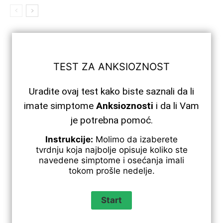
TEST ZA ANKSIOZNOST
Uradite ovaj test kako biste saznali da li
imate simptome
Anksioznosti
i da li Vam
je potrebna pomoć.
Instrukcije:
Molimo da izaberete
tvrdnju koja najbolje opisuje koliko ste
navedene simptome i osećanja imali
tokom prošle nedelje.