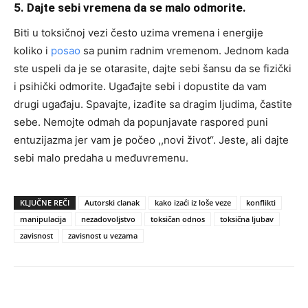
5. Dajte sebi vremena da se malo odmorite.
Biti u toksičnoj vezi često uzima vremena i energije
koliko i
posao
sa punim radnim vremenom. Jednom kada
ste uspeli da je se otarasite, dajte sebi šansu da se fizički
i psihički odmorite. Ugađajte sebi i dopustite da vam
drugi ugađaju. Spavajte, izađite sa dragim ljudima, častite
sebe. Nemojte odmah da popunjavate raspored puni
entuzijazma jer vam je počeo ,,novi život“. Jeste, ali dajte
sebi malo predaha u međuvremenu.
KLJUČNE REČI
Autorski clanak
kako izaći iz loše veze
konflikti
manipulacija
nezadovoljstvo
toksičan odnos
toksična ljubav
zavisnost
zavisnost u vezama