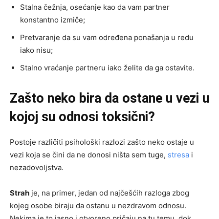
Stalna čežnja, osećanje kao da vam partner
konstantno izmiče;
Pretvaranje da su vam određena ponašanja u redu
iako nisu;
Stalno vraćanje partneru iako želite da ga ostavite.
Zašto neko bira da ostane u vezi u
kojoj su odnosi toksični?
Postoje različiti psihološki razlozi zašto neko ostaje u
vezi koja se čini da ne donosi ništa sem tuge,
stresa
i
nezadovoljstva.
Strah
je, na primer, jedan od najčešćih razloga zbog
kojeg osobe biraju da ostanu u nezdravom odnosu.
Nekima je to jasno i otvoreno pričaju na tu temu, dok