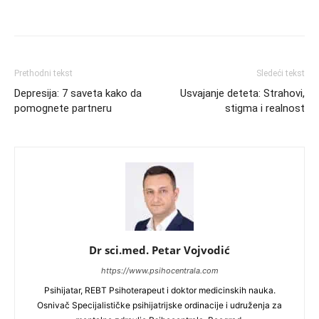
Prethodni tekst
Sledeći tekst
Depresija: 7 saveta kako da
Usvajanje deteta: Strahovi,
pomognete partneru
stigma i realnost
Dr sci.med. Petar Vojvodić
https://www.psihocentrala.com
Psihijatar, REBT Psihoterapeut i doktor medicinskih nauka.
Osnivač Specijalističke psihijatrijske ordinacije i udruženja za