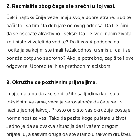
2. Razmislite zbog čega ste srećni u toj vezi.
Čak i najtoksičnije veze imaju svoje dobre strane. Budite
načisto i sa tim šta dobijate od ovog odnosa. Da li X čini
da se osećate atraktivno i seksi? Da li X vodi način života
koji biste vi voleli da vodite? Da li vas X podseća na
roditelja sa kojim ste imali težak odnos, u smislu, da li se
ponaša potpuno suprotno? Ako je potrebno, zapišite i ove
odgovore. Uporedite ih sa prethodnim spiskom.
3. Okružite se pozitivnim prijateljima.
Imajte na umu da ako se družite sa ljudima koji su u
toksičnim vezama, veća je verovatnoća da ćete se i vi
naći u jednoj takvoj. Prosto ono što vas okružuje postaje
normalnost za vas. Tako da pazite koga puštate u život.
Jedno je da se ovakva situacija desi vašem dragom
prijatelju, a sasvim druga da ste stalno u takvom društvu.