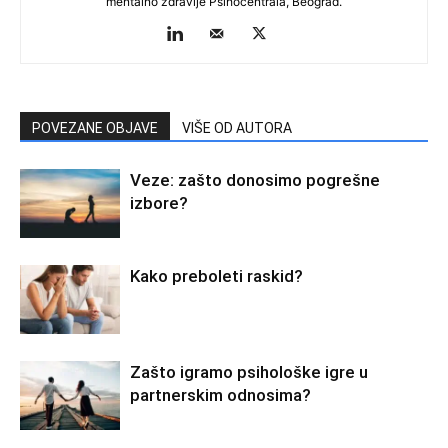
mentalno zdravlje Psihocentrala, Beograd.
POVEZANE OBJAVE
VIŠE OD AUTORA
Veze: zašto donosimo pogrešne
izbore?
Kako preboleti raskid?
Zašto igramo psihološke igre u
partnerskim odnosima?