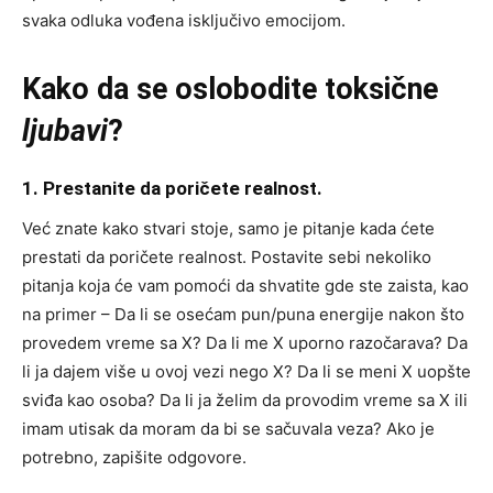
svaka odluka vođena isključivo emocijom.
Kako da se oslobodite toksične
ljubavi
?
1. Prestanite da poričete realnost.
Već znate kako stvari stoje, samo je pitanje kada ćete
prestati da poričete realnost. Postavite sebi nekoliko
pitanja koja će vam pomoći da shvatite gde ste zaista, kao
na primer – Da li se osećam pun/puna energije nakon što
provedem vreme sa X? Da li me X uporno razočarava? Da
li ja dajem više u ovoj vezi nego X? Da li se meni X uopšte
sviđa kao osoba? Da li ja želim da provodim vreme sa X ili
imam utisak da moram da bi se sačuvala veza? Ako je
potrebno, zapišite odgovore.