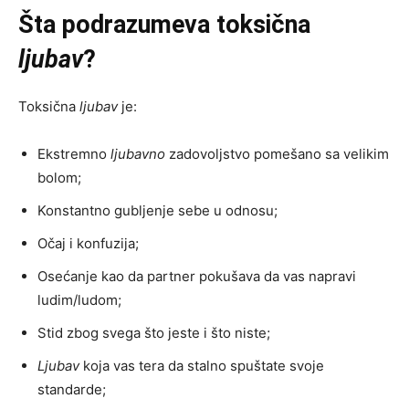
Šta podrazumeva toksična
ljubav
?
Toksična
ljubav
je:
Ekstremno
ljubavno
zadovoljstvo pomešano sa velikim
bolom;
Konstantno gubljenje sebe u odnosu;
Očaj i konfuzija;
Osećanje kao da partner pokušava da vas napravi
ludim/ludom;
Stid zbog svega što jeste i što niste;
Ljubav
koja vas tera da stalno spuštate svoje
standarde;