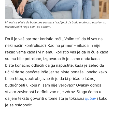
Mnogi se plaše da budu bez partnera i radije bi da budu u odnosu u kojem su
nezadovoljni nego sami sa sobom.
Da li je vaš partner koristio reči ,,Volim te” da bi vas na
neki način kontrolisao? Kao na primer – nikada ih nije
rekao vama kada i vi njemu, koristio vas je da ih čuje kada
su mu bile potrebne, izgovarao ih je samo onda kada
biste konačno odlučili da ga napustite, kada je želeo da
učini da se osećate loše jer se niste ponašali onako kako
bi on hteo, upotrebljavao ih je da bi pričao o lažnoj
budućnosti u koju ni sam nije verovao? Ovakav odnos
stvara zavisnost i definitivno nije zdrav. Stoga ćemo u
daljem tekstu govoriti o tome šta je toksična
ljubav
i kako
je se osloboditi.