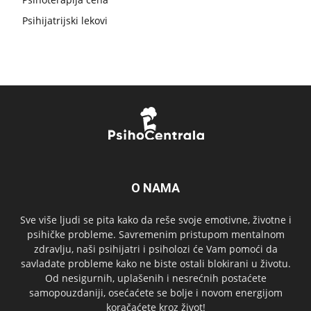
Psihijatrijski lekovi
O NAMA
Sve više ljudi se pita kako da reše svoje emotivne, životne i
psihičke probleme. Savremenim pristupom mentalnom
zdravlju, naši psihijatri i psiholozi će Vam pomoći da
savladate probleme kako ne biste ostali blokirani u životu.
Od nesigurnih, uplašenih i nesrećnih postaćete
samopouzdaniji, osećaćete se bolje i novom energijom
koračaćete kroz život!