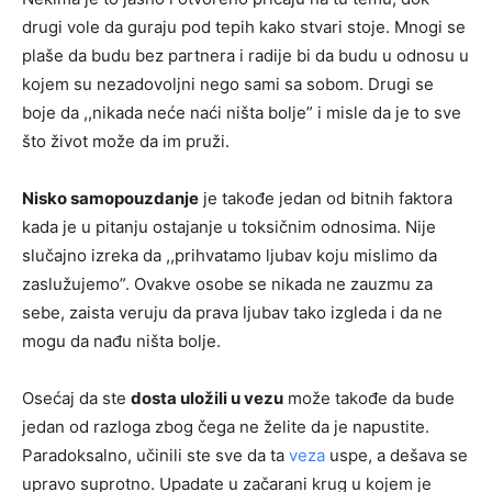
drugi vole da guraju pod tepih kako stvari stoje. Mnogi se
plaše da budu bez partnera i radije bi da budu u odnosu u
kojem su nezadovoljni nego sami sa sobom. Drugi se
boje da ,,nikada neće naći ništa bolje” i misle da je to sve
što život može da im pruži.
Nisko samopouzdanje
je takođe jedan od bitnih faktora
kada je u pitanju ostajanje u toksičnim odnosima. Nije
slučajno izreka da ,,prihvatamo ljubav koju mislimo da
zaslužujemo”. Ovakve osobe se nikada ne zauzmu za
sebe, zaista veruju da prava ljubav tako izgleda i da ne
mogu da nađu ništa bolje.
Osećaj da ste
dosta uložili u vezu
može takođe da bude
jedan od razloga zbog čega ne želite da je napustite.
Paradoksalno, učinili ste sve da ta
veza
uspe, a dešava se
upravo suprotno. Upadate u začarani krug u kojem je