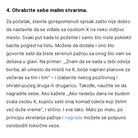
4. Ohrabrite sebe malim stvarima.
Za početak, stavite gorepomenuti spisak zašto nije dobro
da nastavite da se viđate sa osobom X na neko vidljivo
mesto. Svaki put kada to poželite i samo što niste poklekli
bacite pogled na listu. Možete da dodate i ono što
govorite sebi da biste skrenuli pažnju sa onog što vam se
dešava u glavi. Na primer: ,,Znam da se sada u tebi odvija
borba, ali umesto da misliš na X, bolje napravi planove za
večeras sa tim i tim” – i izaberite nekog pozitivnog i
ohrabrujućeg druga ili drugaricu. Takođe, naučite se da
nagradite sebe. Ako kažete ,,Ako nedelju dana ne budem
zvala osobu X, kupiću sebi onaj komad odeće koji želim
već duže vreme”, i slično. I sve tako. Malo po malo, po
principu skretanja pažnje i
nagrade
možete se potpuno
osloboditi toksične veze.