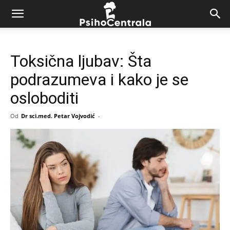
Toksična ljubav: Šta
podrazumeva i kako je se
osloboditi
Od
Dr sci.med. Petar Vojvodić
-