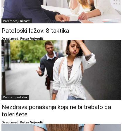
Poremecaji ličnosti
Patološki lažov: 8 taktika
Dr sci.med. Petar Vojvodić
Pomoc i podrska
Nezdrava ponašanja koja ne bi trebalo da
tolerišete
Dr sci.med. Petar Vojvodić