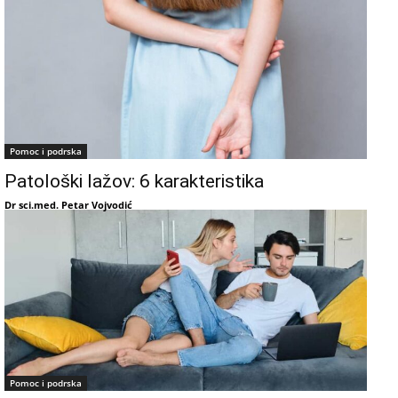
Pomoc i podrska
Patološki lažov: 6 karakteristika
Dr sci.med. Petar Vojvodić
Pomoc i podrska