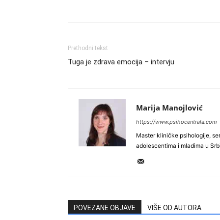
Podeli
Prethodni tekst
Tuga je zdrava emocija – intervju
Marija Manojlović
https://www.psihocentrala.com
Master kliničke psihologije, s
adolescentima i mladima u Srbi
POVEZANE OBJAVE
VIŠE OD AUTORA