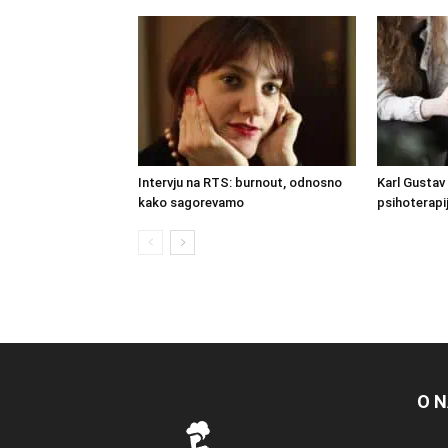
Intervju na RTS: burnout, odnosno
Karl Gustav 
kako sagorevamo
psihoterapi
O 