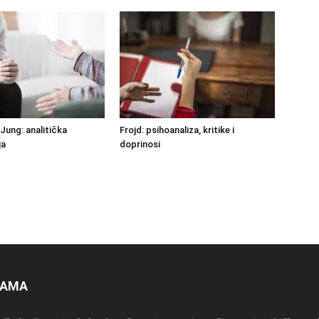
Jung: analitička
Frojd: psihoanaliza, kritike i
ja
doprinosi
NAMA