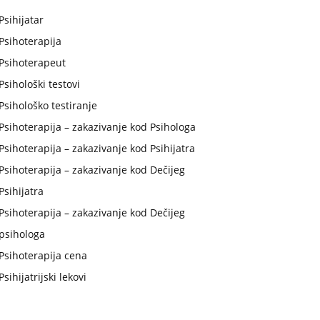
Psihijatar
Psihoterapija
Psihoterapeut
Psihološki testovi
Psihološko testiranje
Psihoterapija – zakazivanje kod Psihologa
Psihoterapija – zakazivanje kod Psihijatra
Psihoterapija – zakazivanje kod Dečijeg
Psihijatra
Psihoterapija – zakazivanje kod Dečijeg
psihologa
Psihoterapija cena
Psihijatrijski lekovi