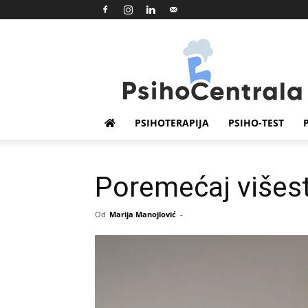
Psihocentrala
PSIHOTERAPIJA
PSIHO-TEST
Poremećaj višest
Od
Marija Manojlović
-