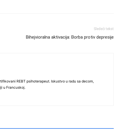
Sledeći tekst
Bihejvioralna aktivacija: Borba protiv depresije
ertifikovani REBT psihoterapeut. Iskustvo u radu sa decom,
ji u Francuskoj.