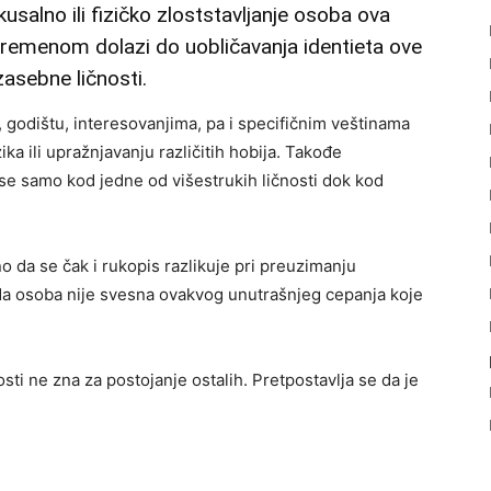
usalno ili fizičko zloststavljanje osoba ova
remenom dolazi do uobličavanja identieta ove
asebne ličnosti.
, godištu, interesovanjima, pa i specifičnim veštinama
ka ili upražnjavanju različitih hobija. Takođe
a se samo kod jedne od višestrukih ličnosti dok kod
no da se čak i rukopis razlikuje pri preuzimanju
i da osoba nije svesna ovakvog unutrašnjeg cepanja koje
sti ne zna za postojanje ostalih. Pretpostavlja se da je