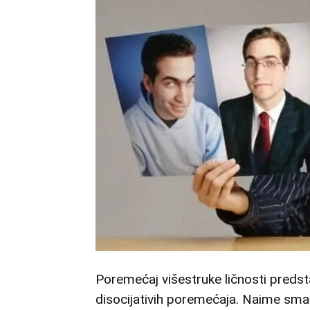
Poremećaj višestruke ličnosti predst
disocijativih poremećaja. Naime smatr