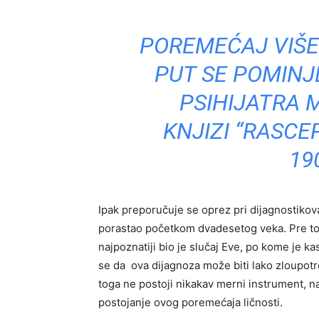
POREMEĆAJ VIŠE
PUT SE POMINJ
PSIHIJATRA 
KNJIZI “RASCEP
19
Ipak preporučuje se oprez pri dijagnostiko
porastao početkom dvadesetog veka. Pre toga 
najpoznatiji bio je slučaj Eve, po kome je ka
se da ova dijagnoza može biti lako zloupotr
toga ne postoji nikakav merni instrument, n
postojanje ovog poremećaja ličnosti.