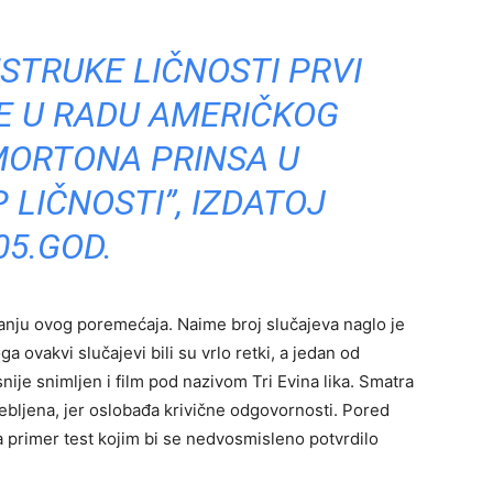
STRUKE LIČNOSTI PRVI
E U RADU AMERIČKOG
MORTONA PRINSA U
 LIČNOSTI”, IZDATOJ
05.GOD.
vanju ovog poremećaja. Naime broj slučajeva naglo je
ovakvi slučajevi bili su vrlo retki, a jedan od
snije snimljen i film pod nazivom Tri Evina lika. Smatra
ebljena, jer oslobađa krivične odgovornosti. Pored
a primer test kojim bi se nedvosmisleno potvrdilo