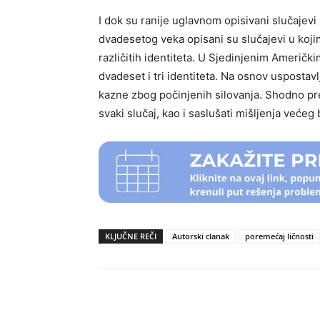
I dok su ranije uglavnom opisivani slučajevi p
dvadesetog veka opisani su slučajevi u koji
različitih identiteta. U Sjedinjenim Američki
dvadeset i tri identiteta. Na osnov uspostav
kazne zbog počinjenih silovanja. Shodno p
svaki slučaj, kao i saslušati mišljenja veće
KLJUČNE REČI
Autorski clanak
poremećaj ličnosti