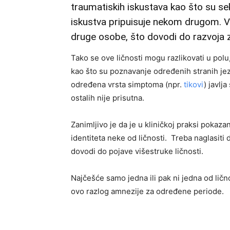
traumatiskih iskustava kao što su sek
iskustva pripuisuje nekom drugom. V
druge osobe, što dovodi do razvoja z
Tako se ove ličnosti mogu razlikovati u polu
kao što su poznavanje određenih stranih jezi
određena vrsta simptoma (npr.
tikovi
) javlj
ostalih nije prisutna.
Zanimljivo je da je u kliničkoj praksi pokaza
identiteta neke od ličnosti. Treba naglasit
dovodi do pojave višestruke ličnosti.
Najčešće samo jedna ili pak ni jedna od lično
ovo razlog amnezije za određene periode.