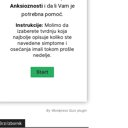
Anksioznosti
i da li Vam je
potrebna pomoć.
Instrukcije:
Molimo da
izaberete tvrdnju koja
najbolje opisuje koliko ste
navedene simptome i
osećanja imali tokom prošle
nedelje.
By
Wordpress Quiz plugin
Brzi Izbornik