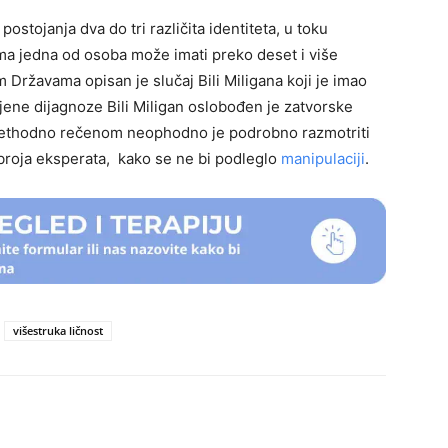
ostojanja dva do tri različita identiteta, u toku
ma jedna od osoba može imati preko deset i više
m Državama opisan je slučaj Bili Miligana koji je imao
ljene dijagnoze Bili Miligan oslobođen je zatvorske
rethodno rečenom neophodno je podrobno razmotriti
g broja eksperata, kako se ne bi podleglo
manipulaciji
.
višestruka ličnost