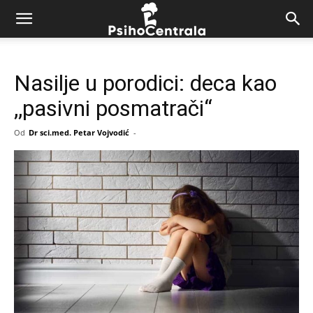
Nasilje u porodici: deca kao
,,pasivni posmatrači“
Od
Dr sci.med. Petar Vojvodić
-