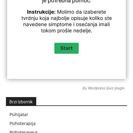
je potrebna pomoć.
Instrukcije:
Molimo da izaberete
tvrdnju koja najbolje opisuje koliko ste
navedene simptome i osećanja imali
tokom prošle nedelje.
By
Wordpress Quiz plugin
Brzi Izbornik
Psihijatar
Psihoterapija
Psihoterapeut