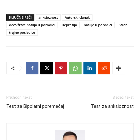
KLJUČNE REČI
anksioznost
Autorski clanak
deca žrtve nasilja u porodici
Depresija
nasilje u porodici
Strah
trajne posledice
Prethodni tekst
Sledeći tekst
Test za Bipolarni poremećaj
Test za anksioznost