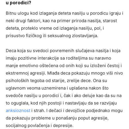
u porodici?
Bitnu ulogu kod izlaganja deteta nasilju u porodicu igraju i
neki drugi faktori, kao na primer priroda nasilja, starost
deteta, proteklo vreme od izlaganja nasilju, pol, i
prisustvo fizičkog ili seksualnog zlostavljanja.
Deca koja su svedoci povremenih slučajeva nasilja i koja
imaju pozitivne interakcije sa roditeljima su naravno
manje emotivno oštećena od onih koji su izloženi čestoj i
ekstremnoj agresiji. Mlađa deca pokazuju mnogo viši nivo
psiholoških tegoba od starije, zrelije dece. Ona su
uglavnom veoma uznemirena i uplašena nakon što
svedoče nasilju u porodici i, čak i ako deluje kao da su na
to oguglala, kod njih postoji i nastavljaju da se razvijaju
anksioznost
i strah. I dečaci i devojčice podjednako mogu
da pokazuju probleme u ponašanju poput agresije,
socijalnog povlačenja i depresije.