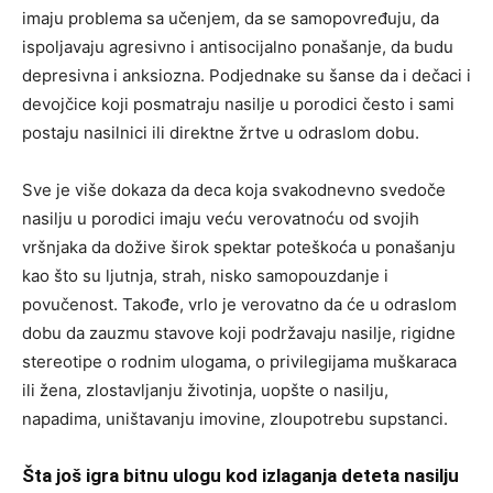
imaju problema sa učenjem, da se samopovređuju, da
ispoljavaju agresivno i antisocijalno ponašanje, da budu
depresivna i anksiozna. Podjednake su šanse da i dečaci i
devojčice koji posmatraju nasilje u porodici često i sami
postaju nasilnici ili direktne žrtve u odraslom dobu.
Sve je više dokaza da deca koja svakodnevno svedoče
nasilju u porodici imaju veću verovatnoću od svojih
vršnjaka da dožive širok spektar poteškoća u ponašanju
kao što su ljutnja, strah, nisko samopouzdanje i
povučenost. Takođe, vrlo je verovatno da će u odraslom
dobu da zauzmu stavove koji podržavaju nasilje, rigidne
stereotipe o rodnim ulogama, o privilegijama muškaraca
ili žena, zlostavljanju životinja, uopšte o nasilju,
napadima, uništavanju imovine, zloupotrebu supstanci.
Šta još igra bitnu ulogu kod izlaganja deteta nasilju