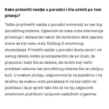
Kako primetiti nasilje u porodici i šta učiniti po tom
pitanju?
Teško je primetiti nasilje u porodici svima koji su van tog
porodičnog sistema. Uglavnom se neka vrsta intervencije
primećuje i dešava tek nakon što konkretno dete zapravo
krene da trpi neku vrstu fizičkog ili emotivnog
zlostavljanja. Primetiti nasilje u porodici dosta zavisi i od
samog deteta, koliko je kompetentno da se izrazi, da
prepozna i kaže šta se dešava, da na bilo koji način
predstavi nekome van porodičnog sistema šta se odvija u
kući. U svakom slučaju, odgovornost je na pojedincu i na
društvu da ovakvu vrstu ponašanja ni na koji način ne
podržava i da je spreči tako što će na nju odgovoriti
emotivnom podrškom i prijavom nadležnim organima.