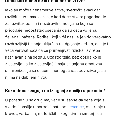
Deca kao namerne ili nenamerne žrtve?
Iako su možda nenamerne žrtve, svedočiti svaki dan
različitim vrstama agresije kod dece stvara pogodno tle
za razvitak bolnih i nezdravih emocija na koje se
pridodaje nedostatak osećanja da su deca voljena,
željena i pažena. Roditelj koji vrši nasilje je vrlo verovatno
razdražljiviji i manje uključen u odgajanje deteta, dok je i
veća verovatnoća da će primenjivati fizička i svirepa
kažnjavanja na detetu. Oba roditelja, bez obzira ko je
zlostavljan a ko zlostavljač, imaju smanjenu emotivnu
sinhronizaciju sa decom i nemogućnost povezivanja sa
njima na dubljem nivou.
Kako deca reaguju na izlaganje nasilju u porodici?
U poređenju sa drugima, veće su šanse da deca koja su
svedoci nasilja u porodici pate od
nesanice
, mokrenja u
krevet, verbalnih, motoričkih i kognitivnih smetnji, da