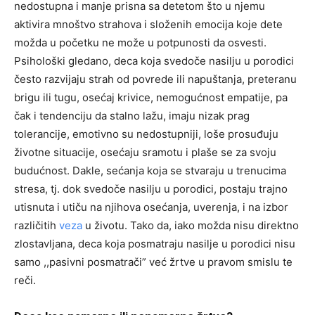
nedostupna i manje prisna sa detetom što u njemu
aktivira mnoštvo strahova i složenih emocija koje dete
možda u početku ne može u potpunosti da osvesti.
Psihološki gledano, deca koja svedoče nasilju u porodici
često razvijaju strah od povrede ili napuštanja, preteranu
brigu ili tugu, osećaj krivice, nemogućnost empatije, pa
čak i tendenciju da stalno lažu, imaju nizak prag
tolerancije, emotivno su nedostupniji, loše prosuđuju
životne situacije, osećaju sramotu i plaše se za svoju
budućnost. Dakle, sećanja koja se stvaraju u trenucima
stresa, tj. dok svedoče nasilju u porodici, postaju trajno
utisnuta i utiču na njihova osećanja, uverenja, i na izbor
različitih
veza
u životu. Tako da, iako možda nisu direktno
zlostavljana, deca koja posmatraju nasilje u porodici nisu
samo ,,pasivni posmatrači” već žrtve u pravom smislu te
reči.