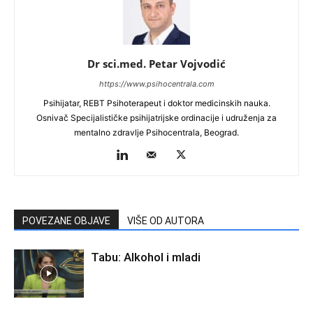
Dr sci.med. Petar Vojvodić
https://www.psihocentrala.com
Psihijatar, REBT Psihoterapeut i doktor medicinskih nauka.
Osnivač Specijalističke psihijatrijske ordinacije i udruženja za
mentalno zdravlje Psihocentrala, Beograd.
POVEZANE OBJAVE
VIŠE OD AUTORA
Tabu: Alkohol i mladi