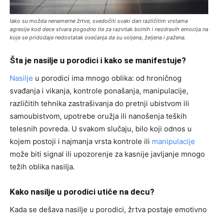
Iako su možda nenamerne žrtve, svedočiti svaki dan različitim vrstama
agresije kod dece stvara pogodno tle za razvitak bolnih i nezdravih emocija na
koje se pridodaje nedostatak osećanja da su voljena, željena i pažena.
Šta je nasilje u porodici i kako se manifestuje?
Nasilje
u porodici ima mnogo oblika: od hroničnog
svađanja i vikanja, kontrole ponašanja, manipulacije,
različitih tehnika zastrašivanja do pretnji ubistvom ili
samoubistvom, upotrebe oružja ili nanošenja teških
telesnih povreda. U svakom slučaju, bilo koji odnos u
kojem postoji i najmanja vrsta kontrole ili
manipulacije
može biti signal ili upozorenje za kasnije javljanje mnogo
težih oblika nasilja.
Kako nasilje u porodici utiče na decu?
Kada se dešava nasilje u porodici, žrtva postaje emotivno