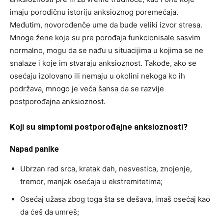
imaju porodičnu istoriju anksioznog poremećaja.
Međutim, novorođenče ume da bude veliki izvor stresa.
Mnoge žene koje su pre porođaja funkcionisale sasvim
normalno, mogu da se nađu u situacijima u kojima se ne
snalaze i koje im stvaraju anksioznost. Takođe, ako se
osećaju izolovano ili nemaju u okolini nekoga ko ih
podržava, mnogo je veća šansa da se razvije
postporođajna anksioznost.
Koji su simptomi postporođajne anksioznosti?
Napad panike
Ubrzan rad srca, kratak dah, nesvestica, znojenje,
tremor, manjak osećaja u ekstremitetima;
Osećaj užasa zbog toga šta se dešava, imaš osećaj kao
da ćeš da umreš;