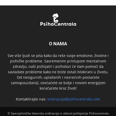
O NAMA
Sve više ljudi se pita kako da reše svoje emotivne, životne i
psihičke probleme. Savremenim pristupom mentalnom
zdravlju, naši psihijatri i psiholozi će Vam pomoći da
savladate probleme kako ne biste ostali blokirani u životu.
Od nesigurnih, uplašenih i nesrećnih postaćete
samopouzdaniji, osećaćete se bolje i novom energijom
koračaćete kroz život!
Kontaktirajte nas:
ordinacija@psihocentrala.com
© Specijalistička lekarska ordinacija iz oblasti psihijatrije Psihocentrala