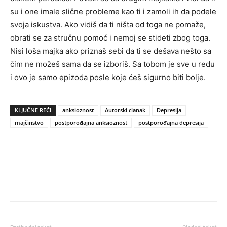
su i one imale slične probleme kao ti i zamoli ih da podele
svoja iskustva. Ako vidiš da ti ništa od toga ne pomaže,
obrati se za stručnu pomoć i nemoj se stideti zbog toga.
Nisi loša majka ako priznaš sebi da ti se dešava nešto sa
čim ne možeš sama da se izboriš. Sa tobom je sve u redu
i ovo je samo epizoda posle koje ćeš sigurno biti bolje.
KLJUČNE REČI
anksioznost
Autorski clanak
Depresija
majčinstvo
postporođajna anksioznost
postporođajna depresija