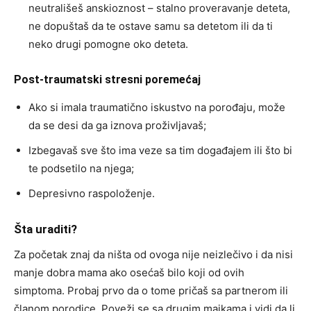
neutrališeš anskioznost – stalno proveravanje deteta,
ne dopuštaš da te ostave samu sa detetom ili da ti
neko drugi pomogne oko deteta.
Post-traumatski stresni poremećaj
Ako si imala traumatično iskustvo na porođaju, može
da se desi da ga iznova proživljavaš;
Izbegavaš sve što ima veze sa tim događajem ili što bi
te podsetilo na njega;
Depresivno raspoloženje.
Šta uraditi?
Za početak znaj da ništa od ovoga nije neizlečivo i da nisi
manje dobra mama ako osećaš bilo koji od ovih
simptoma. Probaj prvo da o tome pričaš sa partnerom ili
članom porodice. Poveži se sa drugim majkama i vidi da li