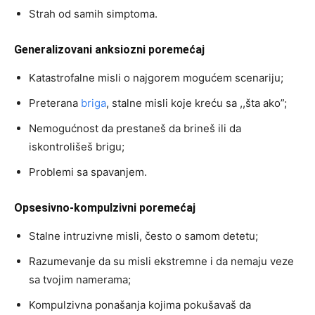
Strah od samih simptoma.
Generalizovani anksiozni poremećaj
Katastrofalne misli o najgorem mogućem scenariju;
Preterana
briga
, stalne misli koje kreću sa ,,šta ako”;
Nemogućnost da prestaneš da brineš ili da
iskontrolišeš brigu;
Problemi sa spavanjem.
Opsesivno-kompulzivni poremećaj
Stalne intruzivne misli, često o samom detetu;
Razumevanje da su misli ekstremne i da nemaju veze
sa tvojim namerama;
Kompulzivna ponašanja kojima pokušavaš da