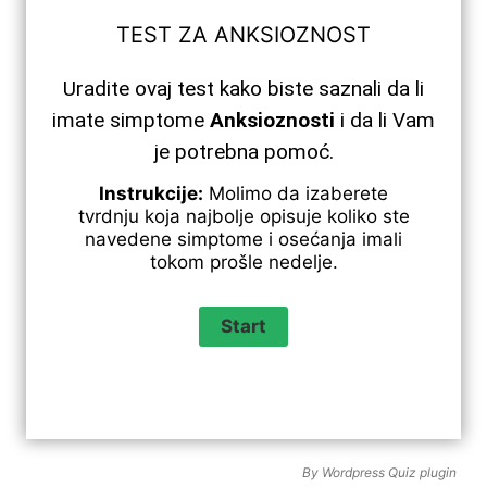
TEST ZA ANKSIOZNOST
Uradite ovaj test kako biste saznali da li
imate simptome
Anksioznosti
i da li Vam
je potrebna pomoć.
Instrukcije:
Molimo da izaberete
tvrdnju koja najbolje opisuje koliko ste
navedene simptome i osećanja imali
tokom prošle nedelje.
By
Wordpress Quiz plugin