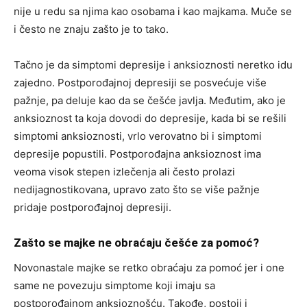
nije u redu sa njima kao osobama i kao majkama. Muče se
i često ne znaju zašto je to tako.
Tačno je da simptomi depresije i anksioznosti neretko idu
zajedno. Postporođajnoj depresiji se posvećuje više
pažnje, pa deluje kao da se češće javlja. Međutim, ako je
anksioznost ta koja dovodi do depresije, kada bi se rešili
simptomi anksioznosti, vrlo verovatno bi i simptomi
depresije popustili. Postporođajna anksioznost ima
veoma visok stepen izlečenja ali često prolazi
nedijagnostikovana, upravo zato što se više pažnje
pridaje postporođajnoj depresiji.
Zašto se majke ne obraćaju češće za pomoć?
Novonastale majke se retko obraćaju za pomoć jer i one
same ne povezuju simptome koji imaju sa
postporođajnom anksioznošću. Takođe, postoji i