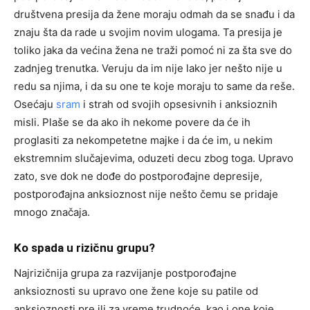
društvena presija da žene moraju odmah da se snađu i da
znaju šta da rade u svojim novim ulogama. Ta presija je
toliko jaka da većina žena ne traži pomoć ni za šta sve do
zadnjeg trenutka. Veruju da im nije lako jer nešto nije u
redu sa njima, i da su one te koje moraju to same da reše.
Osećaju
sram
i strah od svojih opsesivnih i anksioznih
misli. Plaše se da ako ih nekome povere da će ih
proglasiti za nekompetetne majke i da će im, u nekim
ekstremnim slučajevima, oduzeti decu zbog toga. Upravo
zato, sve dok ne dođe do postporođajne depresije,
postporođajna anksioznost nije nešto čemu se pridaje
mnogo značaja.
Ko spada u rizičnu grupu?
Najrizičnija grupa za razvijanje postporođajne
anksioznosti su upravo one žene koje su patile od
anksioznosti pre ili za vreme trudnoće, kao i one koje