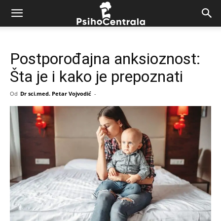
Postporođajna anksioznost:
Šta je i kako je prepoznati
Od
Dr sci.med. Petar Vojvodić
-