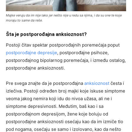
Majke veruju da im nije lako jer nešto nije u redu sa njima, i da su one te koje
moraju to same da reše.
Šta je postporođajna anksioznost?
Postoji čitav spektar postporođajnih poremećaja poput
postporođajne depresije
, postporođajne psihoze,
postporođajnog bipolarnog poremećaja, i između ostalog,
postporođajne anksioznosti.
Pre svega znajte da je postporođajna
anksioznost
česta i
izlečiva. Postoji određen broj majki koje iskuse simptome
veoma jakog nemira koji idu do nivoa užasa, ali ne i
simptome depresivnosti. Međutim, baš kao i sa
postporođajnom depresijom, žene koje boluju od
postporođajne anksioznosti osećaju kao da im izmiče tlo
pod nogama, osećaju se samo i izolovano, kao da nešto