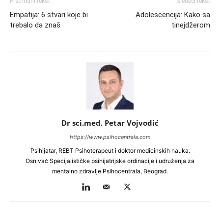
Prethodni tekst
Sledeći tekst
Empatija: 6 stvari koje bi
Adolescencija: Kako sa
trebalo da znaš
tinejdžerom
Dr sci.med. Petar Vojvodić
https://www.psihocentrala.com
Psihijatar, REBT Psihoterapeut i doktor medicinskih nauka.
Osnivač Specijalističke psihijatrijske ordinacije i udruženja za
mentalno zdravlje Psihocentrala, Beograd.