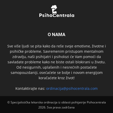
O NAMA
Sve više ljudi se pita kako da reše svoje emotivne, životne i
psihičke probleme. Savremenim pristupom mentalnom
zdravlju, naši psihijatri i psiholozi će Vam pomoći da
savladate probleme kako ne biste ostali blokirani u životu.
Od nesigurnih, uplašenih i nesrećnih postaćete
samopouzdaniji, osećaćete se bolje i novom energijom
koračaćete kroz život!
Kontaktirajte nas:
ordinacija@psihocentrala.com
© Specijalistička lekarska ordinacija iz oblasti psihijatrije Psihocentrala
2026. Sva prava zadržana