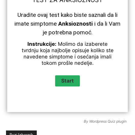
TEST ZA ANKSIOZNOST
Uradite ovaj test kako biste saznali da li
imate simptome
Anksioznosti
i da li Vam
je potrebna pomoć.
Instrukcije:
Molimo da izaberete
tvrdnju koja najbolje opisuje koliko ste
navedene simptome i osećanja imali
tokom prošle nedelje.
By
Wordpress Quiz plugin