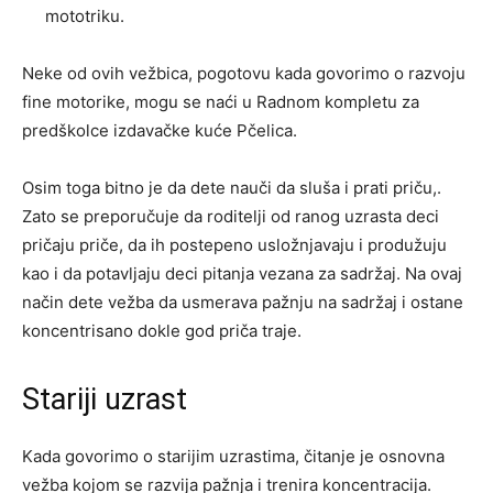
mototriku.
Neke od ovih vežbica, pogotovu kada govorimo o razvoju
fine motorike, mogu se naći u Radnom kompletu za
predškolce izdavačke kuće Pčelica.
Osim toga bitno je da dete nauči da sluša i prati priču,.
Zato se preporučuje da roditelji od ranog uzrasta deci
pričaju priče, da ih postepeno usložnjavaju i produžuju
kao i da potavljaju deci pitanja vezana za sadržaj. Na ovaj
način dete vežba da usmerava pažnju na sadržaj i ostane
koncentrisano dokle god priča traje.
Stariji uzrast
Kada govorimo o starijim uzrastima, čitanje je osnovna
vežba kojom se razvija pažnja i trenira koncentracija.