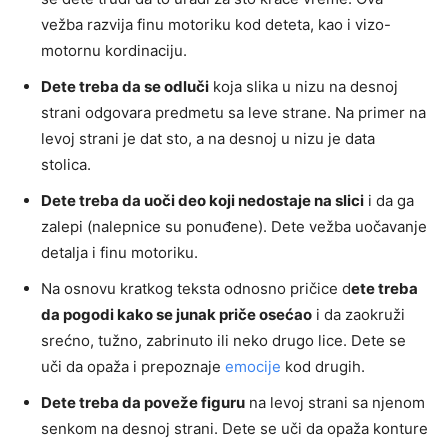
vežba razvija finu motoriku kod deteta, kao i vizo-
motornu kordinaciju.
Dete treba da se odluči
koja slika u nizu na desnoj
strani odgovara predmetu sa leve strane. Na primer na
levoj strani je dat sto, a na desnoj u nizu je data
stolica.
Dete treba da uoči deo koji nedostaje na slici
i da ga
zalepi (nalepnice su ponuđene). Dete vežba uočavanje
detalja i finu motoriku.
Na osnovu kratkog teksta odnosno pričice d
ete treba
da pogodi kako se junak priče osećao
i da zaokruži
srećno, tužno, zabrinuto ili neko drugo lice. Dete se
uči da opaža i prepoznaje
emocije
kod drugih.
Dete treba da poveže figuru
na levoj strani sa njenom
senkom na desnoj strani. Dete se uči da opaža konture