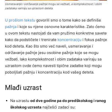
Usmeravanje i održavanje pažnje mogu se vežbati, a komplekstnost i obim
zadataka variraju sa uzrastom deteta
U prošlom tekstu
govorili smo o tome kako se definiše
pažnja
i koje su njene osnovne karakteristike. Zato ćemo
u ovom tekstu nastojati da vam pružimo konkretne savete
kako da podstičete i trenirate
koncentraciju
i fokus pažnje
kod deteta. Kao što smo već naveli, usmeravanje i
održavanje pažnje jesu osobine pažnje koje se mogu
vežbati. Iako komplekstnost i obim zadataka variraju sa
uzrastom ovde ćemo navesti tipične zadatke koji mogu
poboljšati pažnju i koncentraciju kod vašeg deteta.
Mlađi uzrast
Na uzrastu
od dve godine pa do predškolskog i ranog
školskog uzrasta
najčešći zadaci su: