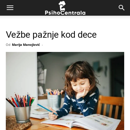
Vežbe pažnje kod dece
Od
Marija Manojlović
-