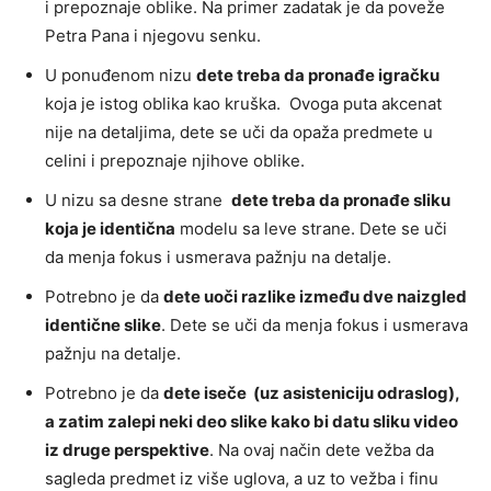
i prepoznaje oblike. Na primer zadatak je da poveže
Petra Pana i njegovu senku.
U ponuđenom nizu
dete treba da pronađe igračku
koja je istog oblika kao kruška. Ovoga puta akcenat
nije na detaljima, dete se uči da opaža predmete u
celini i prepoznaje njihove oblike.
U nizu sa desne strane
dete treba da pronađe sliku
koja je identična
modelu sa leve strane. Dete se uči
da menja fokus i usmerava pažnju na detalje.
Potrebno je da
dete uoči razlike između dve naizgled
identične slike
. Dete se uči da menja fokus i usmerava
pažnju na detalje.
Potrebno je da
dete iseče (uz asisteniciju odraslog),
a zatim zalepi neki deo slike kako bi datu sliku video
iz druge perspektive
. Na ovaj način dete vežba da
sagleda predmet iz više uglova, a uz to vežba i finu