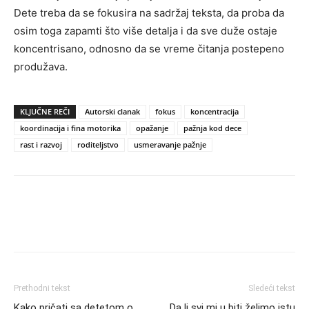
Dete treba da se fokusira na sadržaj teksta, da proba da
osim toga zapamti što više detalja i da sve duže ostaje
koncentrisano, odnosno da se vreme čitanja postepeno
produžava.
KLJUČNE REČI
Autorski clanak
fokus
koncentracija
koordinacija i fina motorika
opažanje
pažnja kod dece
rast i razvoj
roditeljstvo
usmeravanje pažnje
Prethodni tekst
Sledeći tekst
Kako pričati sa detetom o
Da li svi mi u biti želimo istu