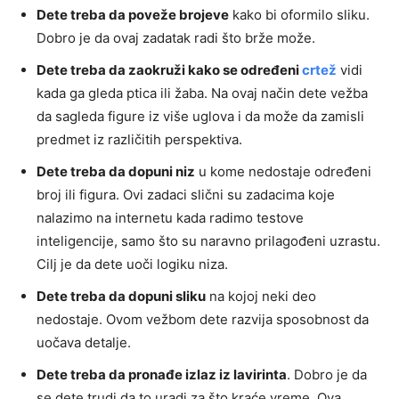
Dete treba da poveže brojeve
kako bi oformilo sliku.
Dobro je da ovaj zadatak radi što brže može.
Dete treba da zaokruži kako se određeni
crtež
vidi
kada ga gleda ptica ili žaba. Na ovaj način dete vežba
da sagleda figure iz više uglova i da može da zamisli
predmet iz različitih perspektiva.
Dete treba da dopuni niz
u kome nedostaje određeni
broj ili figura. Ovi zadaci slični su zadacima koje
nalazimo na internetu kada radimo testove
inteligencije, samo što su naravno prilagođeni uzrastu.
Cilj je da dete uoči logiku niza.
Dete treba da dopuni sliku
na kojoj neki deo
nedostaje. Ovom vežbom dete razvija sposobnost da
uočava detalje.
Dete treba da pronađe izlaz iz lavirinta
. Dobro je da
se dete trudi da to uradi za što kraće vreme. Ova