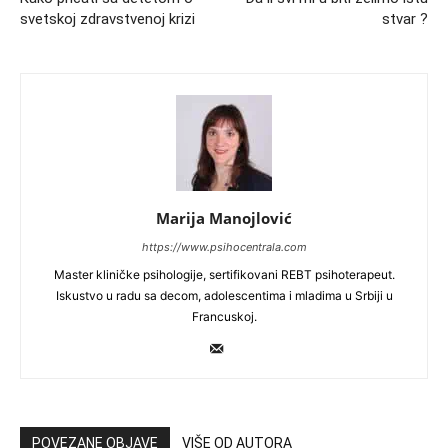
svetskoj zdravstvenoj krizi
stvar ?
Marija Manojlović
https://www.psihocentrala.com
Master kliničke psihologije, sertifikovani REBT psihoterapeut.
Iskustvo u radu sa decom, adolescentima i mladima u Srbiji u
Francuskoj.
POVEZANE OBJAVE
VIŠE OD AUTORA