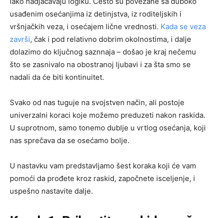
lako nadjačavaju logiku. Često su povezane sa duboko
usađenim osećanjima iz detinjstva, iz roditeljskih i
vršnjačkih veza, i osećajem lične vrednosti.
Kada se veza
završi
, čak i pod relativno dobrim okolnostima, i dalje
dolazimo do ključnog saznnaja – došao je kraj nečemu
što se zasnivalo na obostranoj ljubavi i za šta smo se
nadali da će biti kontinuitet.
Svako od nas tuguje na svojstven način, ali postoje
univerzalni koraci koje možemo preduzeti nakon raskida.
U suprotnom, samo tonemo dublje u vrtlog osećanja, koji
nas sprečava da se osećamo bolje.
U nastavku vam predstavljamo šest koraka koji će vam
pomoći da prođete kroz raskid, započnete isceljenje, i
uspešno nastavite dalje.