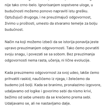
nije tako crno-belo. Ignorisanjem sopstvene uloge, u
budućnosti možemo ponovo napraviti istu grešku.
Optužujući drugoga, i ne preuzimajući odgovornost,
živimo u prošlosti, umesto da stvaramo temelje za bolju
budućnost.
Način na koji možemo izbeći da se istorija ponavlja jeste
upravo preuzimanjem odgovornosti. Tako ćemo povratiti
svoju snagu, i povezati se sa sobom. Bez preuzimanja
odgovornosti nema rasta, učenja, ni lične evolucije.
Kada preuzmemo odgovornost za svoj udeo, lakše ćemo
prihvatiti raskid, naučićemo iz njega, i želećemo da
budemo još bolji. Kada se branimo, pronalazimo izgovore,
udaljavamo od logike i govorimo sebi da nismo krivi,
bežimo od sebe umesto da se krećemo prema sebi.
Udaljavamo se, ali ne nastavljamo dalje.