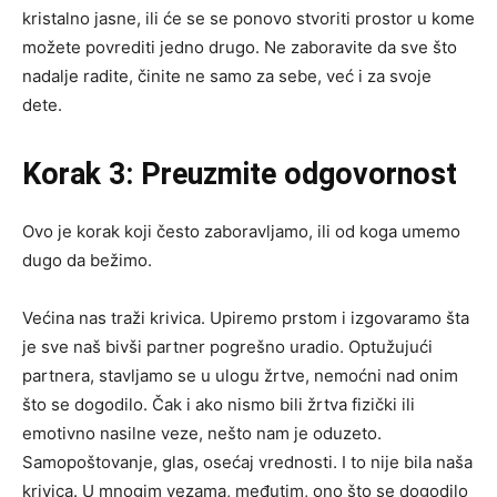
kristalno jasne, ili će se se ponovo stvoriti prostor u kome
možete povrediti jedno drugo. Ne zaboravite da sve što
nadalje radite, činite ne samo za sebe, već i za svoje
dete.
Korak 3: Preuzmite odgovornost
Ovo je korak koji često zaboravljamo, ili od koga umemo
dugo da bežimo.
Većina nas traži krivica. Upiremo prstom i izgovaramo šta
je sve naš bivši partner pogrešno uradio. Optužujući
partnera, stavljamo se u ulogu žrtve, nemoćni nad onim
što se dogodilo. Čak i ako nismo bili žrtva fizički ili
emotivno nasilne veze, nešto nam je oduzeto.
Samopoštovanje, glas, osećaj vrednosti. I to nije bila naša
krivica. U mnogim vezama, međutim, ono što se dogodilo