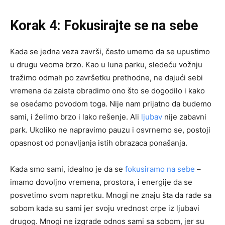
Korak 4: Fokusirajte se na sebe
Kada se jedna veza završi, često umemo da se upustimo
u drugu veoma brzo. Kao u luna parku, sledeću vožnju
tražimo odmah po završetku prethodne, ne dajući sebi
vremena da zaista obradimo ono što se dogodilo i kako
se osećamo povodom toga. Nije nam prijatno da budemo
sami, i želimo brzo i lako rešenje. Ali
ljubav
nije zabavni
park. Ukoliko ne napravimo pauzu i osvrnemo se, postoji
opasnost od ponavljanja istih obrazaca ponašanja.
Kada smo sami, idealno je da se
fokusiramo na sebe
–
imamo dovoljno vremena, prostora, i energije da se
posvetimo svom napretku. Mnogi ne znaju šta da rade sa
sobom kada su sami jer svoju vrednost crpe iz ljubavi
drugog. Mnogi ne izgrade odnos sami sa sobom, jer su