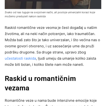
Svako od nas tuguje na svojstven način, ali postoje univerzalni koraci koje
možemo preduzeti nakon raskida
Raskid romantične veze veoma je čest događaj u našim
životima, ali na neki način potcenjen, iako traumatičan.
Možda baš zato što je tako univerzalan, i što većina nas o
ovome govori otvoreno, i uz saosećanje ume da pruži
podršku drugome. Sa druge strane, upravo zbog
učestalosti raskida
, ljudi umeju da umanje koliko zaista
može biti bolan, i koliko štete nam može naneti.
Raskid u romantičnim
vezama
Romantične veze u nama bude intenzivne emocije koje