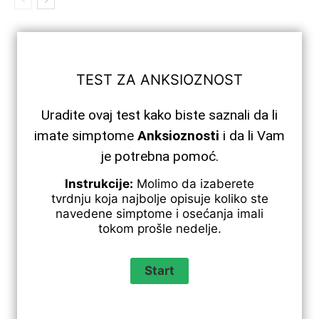
TEST ZA ANKSIOZNOST
Uradite ovaj test kako biste saznali da li
imate simptome
Anksioznosti
i da li Vam
je potrebna pomoć.
Instrukcije:
Molimo da izaberete
tvrdnju koja najbolje opisuje koliko ste
navedene simptome i osećanja imali
tokom prošle nedelje.