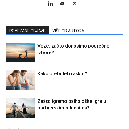
POVEZANE OBJAVE
VIŠE OD AUTORA
Veze: zašto donosimo pogrešne
izbore?
Kako preboleti raskid?
Zašto igramo psihološke igre u
partnerskim odnosima?