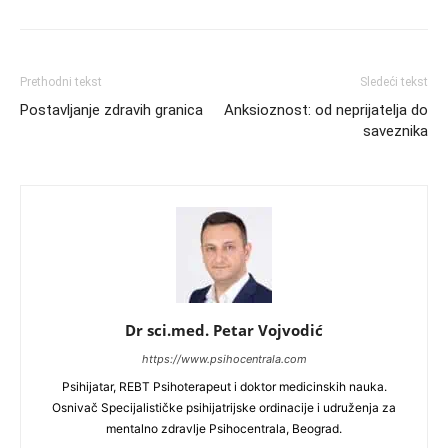
Prethodni tekst
Sledeći tekst
Postavljanje zdravih granica
Anksioznost: od neprijatelja do
saveznika
Dr sci.med. Petar Vojvodić
https://www.psihocentrala.com
Psihijatar, REBT Psihoterapeut i doktor medicinskih nauka.
Osnivač Specijalističke psihijatrijske ordinacije i udruženja za
mentalno zdravlje Psihocentrala, Beograd.