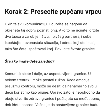
Korak 2: Presecite pupčanu vrpcu
Ukinite svu komunikaciju. Oduprite se nagonu da
okrenete taj dobro poznati broj. Ako to ne učinite, držite
dva taoca u zarobljeništvu: i bivšeg partnera, i sebe.
Ispoštujte novonastalu situaciju, i odnos koji ste imali,
tako što ćete ispoštovati kraj. Povucite čvrste granice.
Šta ako imate dete zajedno?
Komuniciraćete i dalje, uz uspostavljene granice. U
nekom trenutku može postati ružno. Kada emocije
preuzmu kontrolu, može se desiti da nenamerno svoju
decu koristimo kao pijune. Upravo zato je neophodno da
oboje stvorite zdrave granice i poštujete se međusobno,
dok idete napred. Važno je da postavljene granice budu