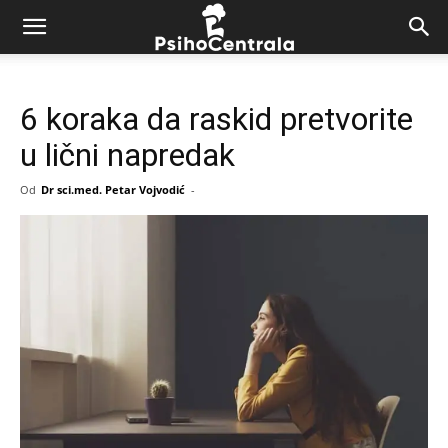
6 koraka da raskid pretvorite
u lični napredak
Od
Dr sci.med. Petar Vojvodić
-