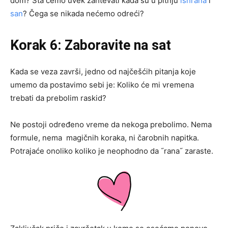
dom? Šta ćemo uvek zahtevati kada su u pitnju
ishrana
i
san
? Čega se nikada nećemo odreći?
Korak 6: Zaboravite na sat
Kada se veza završi, jedno od najčešćih pitanja koje
umemo da postavimo sebi je: Koliko će mi vremena
trebati da prebolim raskid?
Ne postoji određeno vreme da nekoga prebolimo. Nema
formule, nema magičnih koraka, ni čarobnih napitka.
Potrajaće onoliko koliko je neophodno da ˝rana˝ zaraste.