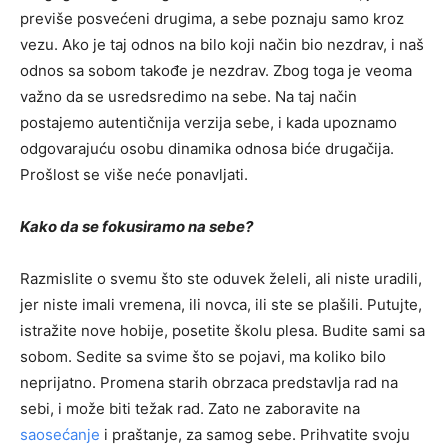
previše posvećeni drugima, a sebe poznaju samo kroz
vezu. Ako je taj odnos na bilo koji način bio nezdrav, i naš
odnos sa sobom takođe je nezdrav. Zbog toga je veoma
važno da se usredsredimo na sebe. Na taj način
postajemo autentičnija verzija sebe, i kada upoznamo
odgovarajuću osobu dinamika odnosa biće drugačija.
Prošlost se više neće ponavljati.
Kako da se fokusiramo na sebe?
Razmislite o svemu što ste oduvek želeli, ali niste uradili,
jer niste imali vremena, ili novca, ili ste se plašili. Putujte,
istražite nove hobije, posetite školu plesa. Budite sami sa
sobom. Sedite sa svime što se pojavi, ma koliko bilo
neprijatno. Promena starih obrzaca predstavlja rad na
sebi, i može biti težak rad. Zato ne zaboravite na
saosećanje
i praštanje, za samog sebe. Prihvatite svoju