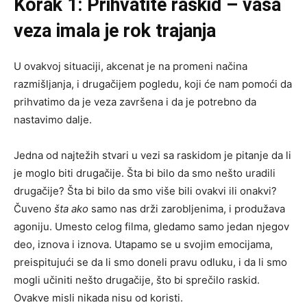
Korak 1: Prihvatite raskid – vaša
veza imala je rok trajanja
U ovakvoj situaciji, akcenat je na promeni načina
razmišljanja, i drugačijem pogledu, koji će nam pomoći da
prihvatimo da je veza završena i da je potrebno da
nastavimo dalje.
Jedna od najtežih stvari u vezi sa raskidom je pitanje da li
je moglo biti drugačije. Šta bi bilo da smo nešto uradili
drugačije? Šta bi bilo da smo više bili ovakvi ili onakvi?
Čuveno
šta ako
samo nas drži zarobljenima, i produžava
agoniju. Umesto celog filma, gledamo samo jedan njegov
deo, iznova i iznova. Utapamo se u svojim emocijama,
preispitujući se da li smo doneli pravu odluku, i da li smo
mogli učiniti nešto drugačije, što bi sprečilo raskid.
Ovakve misli nikada nisu od koristi.