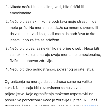
Nikada neću biti u nasilnoj vezi, bilo fizički ili
emocionalno.
Neću biti sa nekim ko ne podržava moje strasti ili deli
moju priču. Ne mora da se slaže sa mnom u svemu ili
da voli iste stvari kao ja, ali mora da podržava to što
jesam i ono za šta se zalažem.
Neću biti u vezi sa nekim ko ne brine o sebi. Neću biti
sa nekim ko zanemaruje svoje mentalno, emocionalno,
fizičko i duhovno zdravlje.
Neću biti deo jednostranog, površnog prijateljstva.
Ograničenja ne moraju da se odnose samo na velike
stvari. Ne moraju biti rezervisana samo za veze i
prijateljstva. Koja ograničenja možemo uspostaviti na
poslu? Sa porodicom? Kada je zdravlje u pitanju? Ili naš