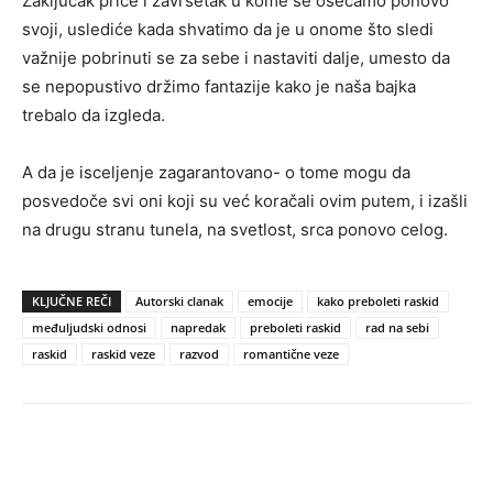
Zaključak priče i završetak u kome se osećamo ponovo
svoji, uslediće kada shvatimo da je u onome što sledi
važnije pobrinuti se za sebe i nastaviti dalje, umesto da
se nepopustivo držimo fantazije kako je naša bajka
trebalo da izgleda.
A da je isceljenje zagarantovano- o tome mogu da
posvedoče svi oni koji su već koračali ovim putem, i izašli
na drugu stranu tunela, na svetlost, srca ponovo celog.
KLJUČNE REČI
Autorski clanak
emocije
kako preboleti raskid
međuljudski odnosi
napredak
preboleti raskid
rad na sebi
raskid
raskid veze
razvod
romantične veze