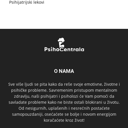
Psihijatrijski lekovi
O NAMA
Sve više ljudi se pita kako da reše svoje emotivne, životne i
psihičke probleme. Savremenim pristupom mentalnom
zdravlju, naši psihijatri i psiholozi će Vam pomoći da
savladate probleme kako ne biste ostali blokirani u životu.
Od nesigurnih, uplašenih i nesrećnih postaćete
samopouzdaniji, osećaćete se bolje i novom energijom
koračaćete kroz život!