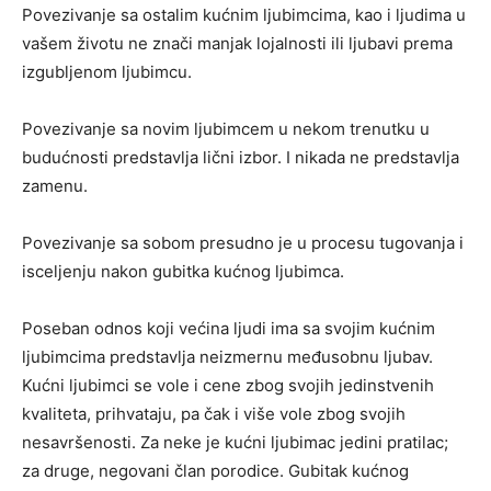
Povezivanje sa ostalim kućnim ljubimcima, kao i ljudima u
vašem životu ne znači manjak lojalnosti ili ljubavi prema
izgubljenom ljubimcu.
Povezivanje sa novim ljubimcem u nekom trenutku u
budućnosti predstavlja lični izbor. I nikada ne predstavlja
zamenu.
Povezivanje sa sobom presudno je u procesu tugovanja i
isceljenju nakon gubitka kućnog ljubimca.
Poseban odnos koji većina ljudi ima sa svojim kućnim
ljubimcima predstavlja neizmernu međusobnu ljubav.
Kućni ljubimci se vole i cene zbog svojih jedinstvenih
kvaliteta, prihvataju, pa čak i više vole zbog svojih
nesavršenosti. Za neke je kućni ljubimac jedini pratilac;
za druge, negovani član porodice. Gubitak kućnog