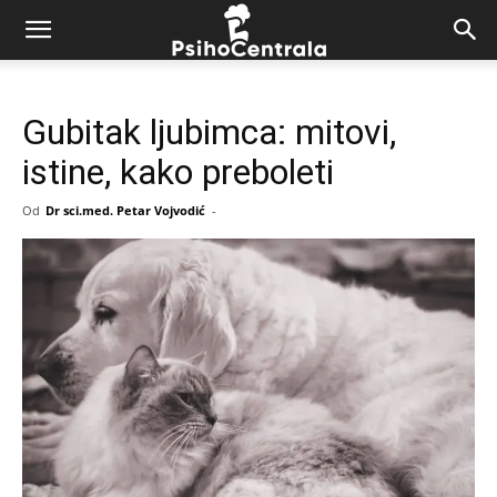
Gubitak ljubimca: mitovi,
istine, kako preboleti
Od
Dr sci.med. Petar Vojvodić
-