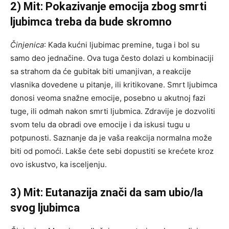
2) Mit: Pokazivanje emocija zbog smrti
ljubimca treba da bude skromno
Činjenica
: Kada kućni ljubimac premine, tuga i bol su
samo deo jednačine. Ova tuga često dolazi u kombinaciji
sa strahom da će gubitak biti umanjivan, a reakcije
vlasnika dovedene u pitanje, ili kritikovane. Smrt ljubimca
donosi veoma snažne emocije, posebno u akutnoj fazi
tuge, ili odmah nakon smrti ljubmica. Zdravije je dozvoliti
svom telu da obradi ove emocije i da iskusi tugu u
potpunosti. Saznanje da je vaša reakcija normalna može
biti od pomoći. Lakše ćete sebi dopustiti se krećete kroz
ovo iskustvo, ka isceljenju.
3) Mit: Eutanazija znači da sam ubio/la
svog ljubimca