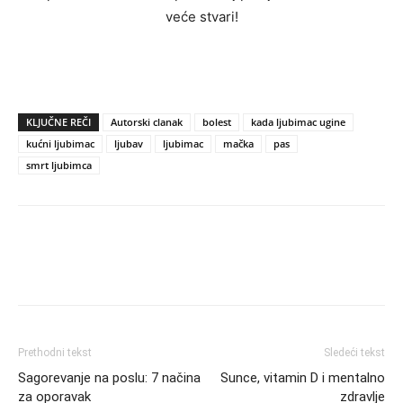
veće stvari!
KLJUČNE REČI
Autorski clanak
bolest
kada ljubimac ugine
kućni ljubimac
ljubav
ljubimac
mačka
pas
smrt ljubimca
Prethodni tekst
Sledeći tekst
Sagorevanje na poslu: 7 načina
Sunce, vitamin D i mentalno
za oporavak
zdravlje