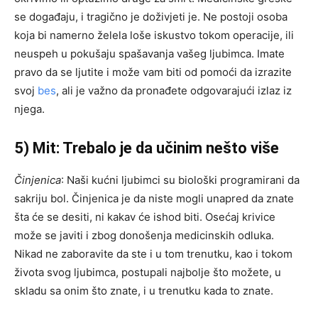
se događaju, i tragično je doživjeti je. Ne postoji osoba
koja bi namerno želela loše iskustvo tokom operacije, ili
neuspeh u pokušaju spašavanja vašeg ljubimca. Imate
pravo da se ljutite i može vam biti od pomoći da izrazite
svoj
bes
, ali je važno da pronađete odgovarajući izlaz iz
njega.
5) Mit: Trebalo je da učinim nešto više
Činjenica
: Naši kućni ljubimci su biološki programirani da
sakriju bol. Činjenica je da niste mogli unapred da znate
šta će se desiti, ni kakav će ishod biti. Osećaj krivice
može se javiti i zbog donošenja medicinskih odluka.
Nikad ne zaboravite da ste i u tom trenutku, kao i tokom
života svog ljubimca, postupali najbolje što možete, u
skladu sa onim što znate, i u trenutku kada to znate.