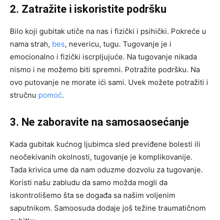
2. Zatražite i iskoristite podršku
Bilo koji gubitak utiče na nas i fizički i psihički. Pokreće u
nama strah,
bes
, nevericu, tugu. Tugovanje je i
emocionalno i fizički iscrpljujuće. Na tugovanje nikada
nismo i ne možemo biti spremni. Potražite podršku. Na
ovo putovanje ne morate ići sami. Uvek možete potražiti i
stručnu
pomoć
.
3. Ne zaboravite na samosaosećanje
Kada gubitak kućnog ljubimca sled previđene bolesti ili
neočekivanih okolnosti, tugovanje je komplikovanije.
Tada krivica ume da nam oduzme dozvolu za tugovanje.
Koristi našu zabludu da samo možda mogli da
iskontrolišemo šta se događa sa našim voljenim
saputnikom. Samoosuda dodaje još težine traumatičnom