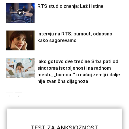
RTS studio znanja: Laž i istina
Intervju na RTS: burnout, odnosno
kako sagorevamo
Iako gotovo dve trećine Srba pati od
sindroma iscrpljenosti na radnom
mestu, „burnout“ u našoj zemlji i dalje
nije zvanična dijagnoza
TEST ZA ANKSIOZNOST