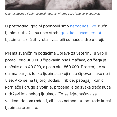
Gubitak kućnog ljubimca znači gubitak vitalne veze ispunjene ljubavlju
U prethodnoj godini podnosili smo
nepodnošljivo
. Kućni
ljubimci ublažili su nam strah,
gubitke
, i
usamljenost
.
Ljubimci različitih vrsta i rasa bili su naše sidro u oluji.
Prema zvaničnim podacima Uprave za veterinu, u Srbiji
postoji oko 900.000 čipovanih psa i mačaka, od čega je
mačaka oko 40.000, a pasa oko 860.000. Procenjuje se
da ima bar još toliko ljubimaca koji nisu čipovani, ako ne i
više. Ako se na taj broj dodaju i ribice, papagaji, kunići,
kornjače i druge životinje, procena je da svaka treća kuća
u državi ima nekog ljubimca. To se izjednačava sa
velikom dozom radosti, ali i sa znatnom tugom kada kućni
ljubimac premine.