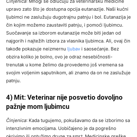
Činjenica
: Mnogi se odlučuju za veterinarsku medicine
upravo zato što je dostupna opcija eutanazije. Naši kućni
ljubimci ne zaslužuju dugotrajnu patnju i bol. Eutanazija je
čin kojim možemo zaustaviti patnju, i pomoći ljubimcu.
Suočavanje sa izborom eutanazije može biti jedan od
najgorih i najtežih izbora za vlasnika ljubimca. Ali, ovaj čin
takođe pokazuje neizmernu
ljubav
i saosećanje. Bez
obzira koliko je bolno, ovo je odraz nesebičnosti-
trenutak u kome želimo da provedemo još vremena sa
svojim voljenim saputnikom, ali znamo da on ne zaslužuje
patnju.
4) Mit: Veterinar nije posvetio dovoljno
pažnje mom ljubimcu
Činjenica
: Kada tugujemo, pokušavamo da se izborimo sa
intenzivnim emocijama. Uobičajeno je da pogrešno
okrivimo ili optužimo druge za smrt. Medicinske greške