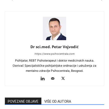
Dr sci.med. Petar Vojvodić
https://www.psihocentrala.com
Psihijatar, REBT Psihoterapeut i doktor medicinskih nauka.
Osnivač Specijalističke psihijatrijske ordinacije i udruženja za
mentalno zdravlje Psihocentrala, Beograd.
POVEZANE OBJAVE
VIŠE OD AUTORA