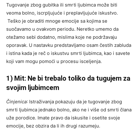
Tugovanje zbog gubitka ili smrti ljubimca može biti
veoma bolno, iscrpljujuće i preplavljujuće iskustvo.
Teško je obraditi mnoge emocije sa kojima se
suočavamo u ovakvom periodu. Neretko umemo da
otežamo sebi dodatno, mislima koje ne podržavaju
oporavak. U nastavku predstavljamo osam čestih zabluda
i istina kada je reč o iskustvu smrti ljubimca, kao i savete
koji vam mogu pomoći u procesu isceljenja.
1) Mit: Ne bi trebalo toliko da tugujem za
svojim ljubimcem
Činjenica
: Istraživanja pokazuju da je tugovanje zbog
smrti ljubimca jednako bolno, ako ne i više od smrti člana
uže porodice. Imate pravo da iskusite i osetite svoje
emocije, bez obzira da li ih drugi razumeju.