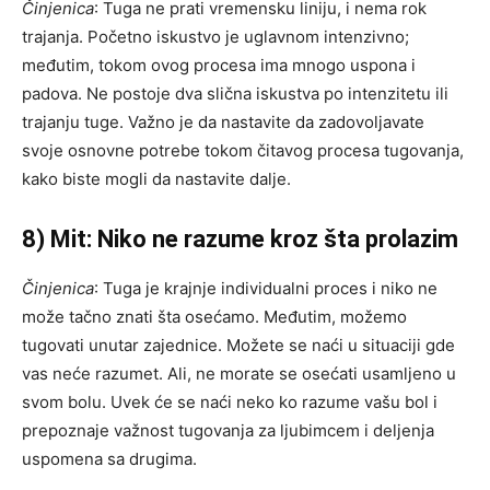
Činjenica
: Tuga ne prati vremensku liniju, i nema rok
trajanja. Početno iskustvo je uglavnom intenzivno;
međutim, tokom ovog procesa ima mnogo uspona i
padova. Ne postoje dva slična iskustva po intenzitetu ili
trajanju tuge. Važno je da nastavite da zadovoljavate
svoje osnovne potrebe tokom čitavog procesa tugovanja,
kako biste mogli da nastavite dalje.
8) Mit: Niko ne razume kroz šta prolazim
Činjenica
: Tuga je krajnje individualni proces i niko ne
može tačno znati šta osećamo. Međutim, možemo
tugovati unutar zajednice. Možete se naći u situaciji gde
vas neće razumet. Ali, ne morate se osećati usamljeno u
svom bolu. Uvek će se naći neko ko razume vašu bol i
prepoznaje važnost tugovanja za ljubimcem i deljenja
uspomena sa drugima.