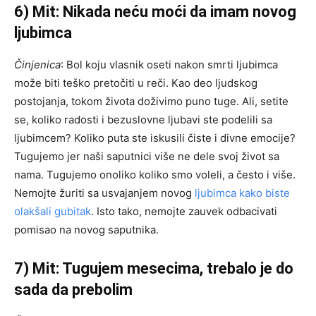
6) Mit: Nikada neću moći da imam novog
ljubimca
Činjenica
: Bol koju vlasnik oseti nakon smrti ljubimca
može biti teško pretočiti u reči. Kao deo ljudskog
postojanja, tokom života doživimo puno tuge. Ali, setite
se, koliko radosti i bezuslovne ljubavi ste podelili sa
ljubimcem? Koliko puta ste iskusili čiste i divne emocije?
Tugujemo jer naši saputnici više ne dele svoj život sa
nama. Tugujemo onoliko koliko smo voleli, a često i više.
Nemojte žuriti sa usvajanjem novog
ljubimca kako biste
olakšali gubitak
. Isto tako, nemojte zauvek odbacivati
pomisao na novog saputnika.
7) Mit: Tugujem mesecima, trebalo je do
sada da prebolim