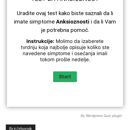
Uradite ovaj test kako biste saznali da li
imate simptome
Anksioznosti
i da li Vam
je potrebna pomoć.
Instrukcije:
Molimo da izaberete
tvrdnju koja najbolje opisuje koliko ste
navedene simptome i osećanja imali
tokom prošle nedelje.
By
Wordpress Quiz plugin
Brzi Izbornik