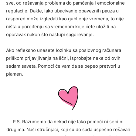
sve, od rešavanja problema do pamćenja i emocionalne
regulacije. Dakle, iako ubacivanje obaveznih pauza u
raspored može izgledati kao gubljenje vremena, to nije
ništa u poređenju sa vremenom koje ćete uložiti na
oporavak nakon što nastupi sagorevanje.
Ako refleksno unesete lozinku sa poslovnog računara
prilikom prijavljivanja na lični, isprobajte neke od ovih
sedam saveta. Pomoći će vam da se pepeo pretvori u
plamen.
P.S. Razumemo da nekad nije lako pomoći ni sebi ni
drugima. Naši stručnjaci, koji su do sada uspešno rešavali