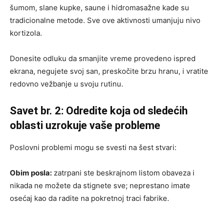
šumom, slane kupke, saune i hidromasažne kade su
tradicionalne metode. Sve ove aktivnosti umanjuju nivo
kortizola.
Donesite odluku da smanjite vreme provedeno ispred
ekrana, negujete svoj san, preskočite brzu hranu, i vratite
redovno vežbanje u svoju rutinu.
Savet br. 2: Odredite koja od sledećih
oblasti uzrokuje vaše probleme
Poslovni problemi mogu se svesti na šest stvari:
Obim posla:
zatrpani ste beskrajnom listom obaveza i
nikada ne možete da stignete sve; neprestano imate
osećaj kao da radite na pokretnoj traci fabrike.