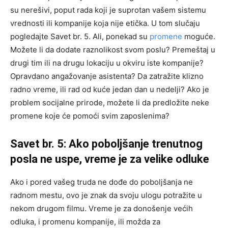
su nerešivi, poput rada koji je suprotan vašem sistemu
vrednosti ili kompanije koja nije etička. U tom slučaju
pogledajte Savet br. 5. Ali, ponekad su
promene
moguće.
Možete li da dodate raznolikost svom poslu? Premeštaj u
drugi tim ili na drugu lokaciju u okviru iste kompanije?
Opravdano angažovanje asistenta? Da zatražite klizno
radno vreme, ili rad od kuće jedan dan u nedelji? Ako je
problem socijalne prirode, možete li da predložite neke
promene koje će pomoći svim zaposlenima?
Savet br. 5: Ako poboljšanje trenutnog
posla ne uspe, vreme je za velike odluke
Ako i pored vašeg truda ne dođe do poboljšanja ne
radnom mestu, ovo je znak da svoju ulogu potražite u
nekom drugom filmu. Vreme je za donošenje većih
odluka, i promenu kompanije, ili možda za