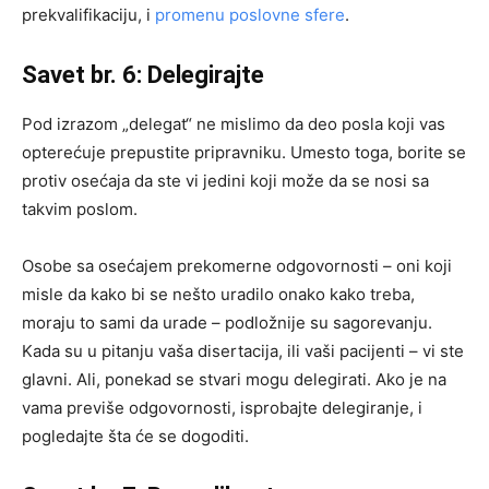
prekvalifikaciju, i
promenu poslovne sfere
.
Savet br. 6: Delegirajte
Pod izrazom „delegat“ ne mislimo da deo posla koji vas
opterećuje prepustite pripravniku. Umesto toga, borite se
protiv osećaja da ste vi jedini koji može da se nosi sa
takvim poslom.
Osobe sa osećajem prekomerne odgovornosti – oni koji
misle da kako bi se nešto uradilo onako kako treba,
moraju to sami da urade – podložnije su sagorevanju.
Kada su u pitanju vaša disertacija, ili vaši pacijenti – vi ste
glavni. Ali, ponekad se stvari mogu delegirati. Ako je na
vama previše odgovornosti, isprobajte delegiranje, i
pogledajte šta će se dogoditi.