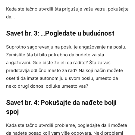
Kada ste tačno utvrdili šta prigušuje vašu vatru, pokušajte
da…
Savet br. 3: …Pogledate u budućnost
Suprotno sagorevanju na poslu je angažovanje na poslu.
Zamislite šta bi bilo potrebno da budete zaista
angažovani. Gde biste želeli da radite? Šta za vas
predstavlja odlično mesto za rad? Na koji način možete
osetiti da imate autonomiju u svom poslu, umesto da
neko drugi donosi odluke umesto vas?
Savet br. 4: Pokušajte da nađete bolji
spoj
Kada ste tačno utvrdili probleme, pogledajte da li možete
da nađete posao koji vam više odgovara. Neki problemi