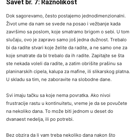
Savet br. 7: Raznolikost
Dok sagorevamo, često postajemo jednodimenzionalni.
Život ume da nam se svede na posao i vežbanje kada
završimo sa poslom, koje smatramo brigom o sebi. U tom
slučaju, ovo je zapravo samo još jedna dužnost. Trebalo
bi da radite stvari koje želite da radite, a ne samo one za
koje smatrate da bi trebalo da ih radite. Zapitajte se šta
ste nekada voleli da radite, a zatim obrišite prašinu sa
planinarskih cipela, kalupa za mafine, ili slikarskog platna.
U skladu sa tim, ne zaboravite na slobodne dane.
Svi imaju tačku sa koje nema povratka. Ako nivoi
frustracije rastu u kontinuitetu, vreme je da se povučete
na nekoliko dana. To može biti jednom u deset do
dvanaest nedelja, ili po potrebi.
Bez obzira da li vam treba nekoliko dana nakon što