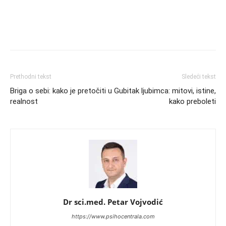
Prethodni tekst
Sledeći tekst
Briga o sebi: kako je pretočiti u
Gubitak ljubimca: mitovi, istine,
realnost
kako preboleti
Dr sci.med. Petar Vojvodić
https://www.psihocentrala.com