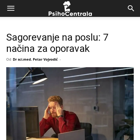
Sagorevanje na poslu: 7
načina za oporavak
Od
Dr sci.med. Petar Vojvodić
-