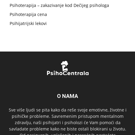
Psihoterapija – zakazivanje kod Dečijeg psihologa
Psihoterapija cena
Psihijatrijski lekovi
O NAMA
Sve više ljudi se pita kako da reše svoje emotivne, životne i
psihičke probleme. Savremenim pristupom mentalnom
zdravlju, naši psihijatri i psiholozi će Vam pomoći da
savladate probleme kako ne biste ostali blokirani u životu.