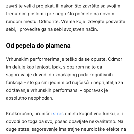
završite veliki projekat, ili nakon što završite sa svojim
trenutnim poslom i pre nego što počnete na novom
random mestu. Odmorite. Vreme koje izdvojite posvetite
sebi, i provedite ga na sebi svojstven način.
Od pepela do plamena
Vrhunskim performerima je teško da se opuste. Odmor
im deluje kao lenjost. Ipak, s obzirom na to da
sagorevanje dovodi do značajnog pada kognitivnih
funkcija – što ga čini jednim od najčešćih neprijatelja za
održavanje vrhunskih performansi – oporavak je
apsolutno neophodan.
Kratkoročno, hronični
stres
ometa kognitivne funkcije, i
dovodi do toga da svoj posao obavljate nekvalitetno. Na
duge staze, sagorevanje ima trajne neurološke efekte na