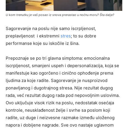
U kom trenutku je vaš posao iz snova prerastao u noćnu moru? Šta dalje?
Sagorevanje na poslu nije samo iscrpljenost,
preplavljenost i ekstremni
stres
; to su dobre
performanse koje su iskočile iz šina.
Prepoznaje se po tri glavna simptoma: emocionalna
iscrpljenost, smanjeni uspeh i depersonalizacija, koja se
manifestuje kao ogorčeno i cinično ophođenje prema
ljudima za koje radite. Sagorevanje je nusproizvod
ponavljanog i dugotrajnog stresa. Nije rezultat dugog
rada, već rezultat dugog rada pod nepovoljnim uslovima.
Ovo uključuje visok rizik na poslu, nedostatak osećaja
kontrole, neusklađenost želje i svrhe sa poslom koji
radite, uz duge i neizvesne razmake između uloženog
napora i dobijene nagrade. Sve ovo nastaje uglavnom