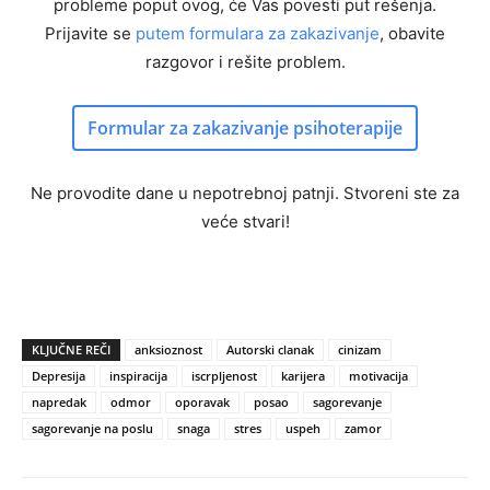
probleme poput ovog, će Vas povesti put rešenja.
Prijavite se
putem formulara za zakazivanje
, obavite
razgovor i rešite problem.
Formular za zakazivanje psihoterapije
Ne provodite dane u nepotrebnoj patnji. Stvoreni ste za
veće stvari!
KLJUČNE REČI
anksioznost
Autorski clanak
cinizam
Depresija
inspiracija
iscrpljenost
karijera
motivacija
napredak
odmor
oporavak
posao
sagorevanje
sagorevanje na poslu
snaga
stres
uspeh
zamor