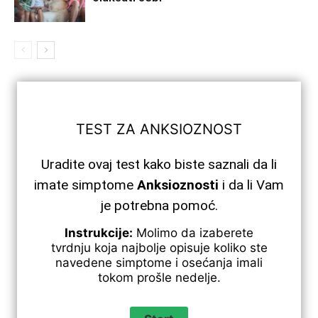
TEST ZA ANKSIOZNOST
Uradite ovaj test kako biste saznali da li
imate simptome
Anksioznosti
i da li Vam
je potrebna pomoć.
Instrukcije:
Molimo da izaberete
tvrdnju koja najbolje opisuje koliko ste
navedene simptome i osećanja imali
tokom prošle nedelje.