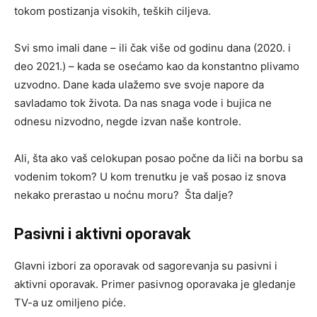
tokom postizanja visokih, teških ciljeva.
Svi smo imali dane – ili čak više od godinu dana (2020. i
deo 2021.) – kada se osećamo kao da konstantno plivamo
uzvodno. Dane kada ulažemo sve svoje napore da
savladamo tok života. Da nas snaga vode i bujica ne
odnesu nizvodno, negde izvan naše kontrole.
Ali, šta ako vaš celokupan posao počne da liči na borbu sa
vodenim tokom? U kom trenutku je vaš posao iz snova
nekako prerastao u noćnu moru? Šta dalje?
Pasivni i aktivni oporavak
Glavni izbori za oporavak od sagorevanja su pasivni i
aktivni oporavak. Primer pasivnog oporavaka je gledanje
TV-a uz omiljeno piće.