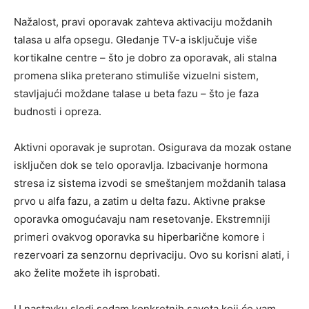
Nažalost, pravi oporavak zahteva aktivaciju moždanih
talasa u alfa opsegu. Gledanje TV-a isključuje više
kortikalne centre – što je dobro za oporavak, ali stalna
promena slika preterano stimuliše vizuelni sistem,
stavljajući moždane talase u beta fazu – što je faza
budnosti i opreza.
Aktivni oporavak je suprotan. Osigurava da mozak ostane
isključen dok se telo oporavlja. Izbacivanje hormona
stresa iz sistema izvodi se smeštanjem moždanih talasa
prvo u alfa fazu, a zatim u delta fazu. Aktivne prakse
oporavka omogućavaju nam resetovanje. Ekstremniji
primeri ovakvog oporavka su hiperbarične komore i
rezervoari za senzornu deprivaciju. Ovo su korisni alati, i
ako želite možete ih isprobati.
U nastavku sledi sedam konkretnih saveta koji će vam