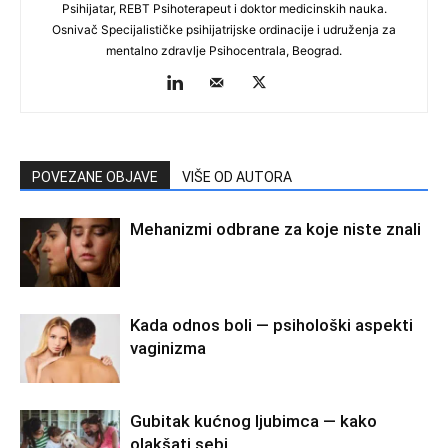
Psihijatar, REBT Psihoterapeut i doktor medicinskih nauka.
Osnivač Specijalističke psihijatrijske ordinacije i udruženja za
mentalno zdravlje Psihocentrala, Beograd.
POVEZANE OBJAVE
VIŠE OD AUTORA
Mehanizmi odbrane za koje niste znali
Kada odnos boli — psihološki aspekti
vaginizma
Gubitak kućnog ljubimca — kako
olakšati sebi