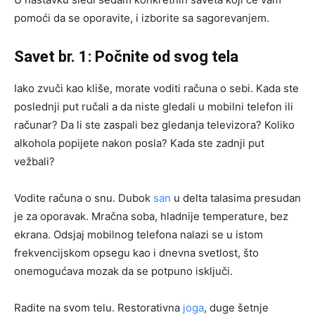
pomoći da se oporavite, i izborite sa sagorevanjem.
Savet br. 1: Počnite od svog tela
Iako zvuči kao kliše, morate voditi računa o sebi. Kada ste
poslednji put ručali a da niste gledali u mobilni telefon ili
računar? Da li ste zaspali bez gledanja televizora? Koliko
alkohola popijete nakon posla? Kada ste zadnji put
vežbali?
Vodite računa o snu. Dubok
san
u delta talasima presudan
je za oporavak. Mračna soba, hladnije temperature, bez
ekrana. Odsjaj mobilnog telefona nalazi se u istom
frekvencijskom opsegu kao i dnevna svetlost, što
onemogućava mozak da se potpuno isključi.
Radite na svom telu. Restorativna
joga
, duge šetnje