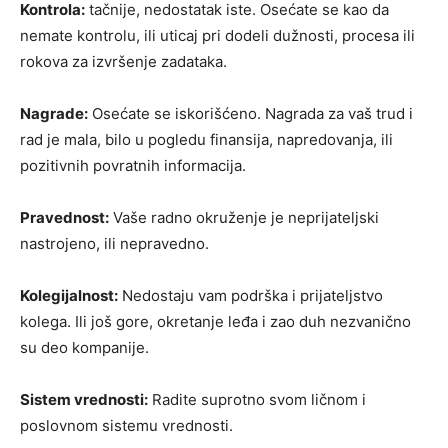
Kontrola:
tačnije, nedostatak iste. Osećate se kao da
nemate kontrolu, ili uticaj pri dodeli dužnosti, procesa ili
rokova za izvršenje zadataka.
Nagrade:
Osećate se iskorišćeno. Nagrada za vaš trud i
rad je mala, bilo u pogledu finansija, napredovanja, ili
pozitivnih povratnih informacija.
Pravednost:
Vaše radno okruženje je neprijateljski
nastrojeno, ili nepravedno.
Kolegijalnost:
Nedostaju vam podrška i prijateljstvo
kolega. Ili još gore, okretanje leđa i zao duh nezvanično
su deo kompanije.
Sistem vrednosti:
Radite suprotno svom ličnom i
poslovnom sistemu vrednosti.