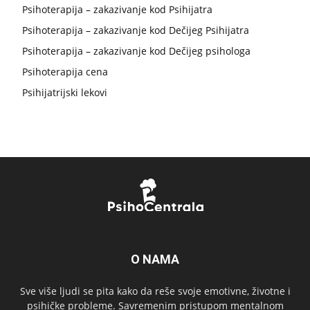
Psihoterapija – zakazivanje kod Psihijatra
Psihoterapija – zakazivanje kod Dečijeg Psihijatra
Psihoterapija – zakazivanje kod Dečijeg psihologa
Psihoterapija cena
Psihijatrijski lekovi
O NAMA
Sve više ljudi se pita kako da reše svoje emotivne, životne i
psihičke probleme. Savremenim pristupom mentalnom