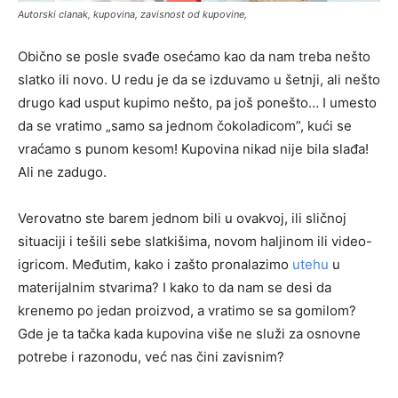
Autorski clanak, kupovina, zavisnost od kupovine,
Obično se posle svađe osećamo kao da nam treba nešto
slatko ili novo. U redu je da se izduvamo u šetnji, ali nešto
drugo kad usput kupimo nešto, pa još ponešto… I umesto
da se vratimo „samo sa jednom čokoladicom”, kući se
vraćamo s punom kesom! Kupovina nikad nije bila slađa!
Ali ne zadugo.
Verovatno ste barem jednom bili u ovakvoj, ili sličnoj
situaciji i tešili sebe slatkišima, novom haljinom ili video-
igricom. Međutim, kako i zašto pronalazimo
utehu
u
materijalnim stvarima? I kako to da nam se desi da
krenemo po jedan proizvod, a vratimo se sa gomilom?
Gde je ta tačka kada kupovina više ne služi za osnovne
potrebe i razonodu, već nas čini zavisnim?