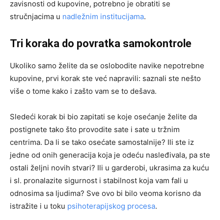
zavisnosti od kupovine, potrebno je obratiti se
stručnjacima u
nadležnim institucijama
.
Tri koraka do povratka samokontrole
Ukoliko samo želite da se oslobodite navike nepotrebne
kupovine, prvi korak ste već napravili: saznali ste nešto
više o tome kako i zašto vam se to dešava.
Sledeći korak bi bio zapitati se koje osećanje želite da
postignete tako što provodite sate i sate u tržnim
centrima. Da li se tako osećate samostalnije? Ili ste iz
jedne od onih generacija koja je odeću nasleđivala, pa ste
ostali željni novih stvari? Ili u garderobi, ukrasima za kuću
i sl. pronalazite sigurnost i stabilnost koja vam fali u
odnosima sa ljudima? Sve ovo bi bilo veoma korisno da
istražite i u toku
psihoterapijskog procesa
.