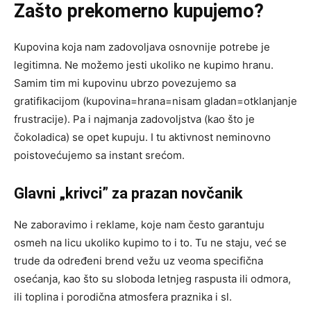
Zašto prekomerno kupujemo?
Kupovina koja nam zadovoljava osnovnije potrebe je
legitimna. Ne možemo jesti ukoliko ne kupimo hranu.
Samim tim mi kupovinu ubrzo povezujemo sa
gratifikacijom (kupovina=hrana=nisam gladan=otklanjanje
frustracije). Pa i najmanja zadovoljstva (kao što je
čokoladica) se opet kupuju. I tu aktivnost neminovno
poistovećujemo sa instant srećom.
Glavni „krivci” za prazan novčanik
Ne zaboravimo i reklame, koje nam često garantuju
osmeh na licu ukoliko kupimo to i to. Tu ne staju, već se
trude da određeni brend vežu uz veoma specifična
osećanja, kao što su sloboda letnjeg raspusta ili odmora,
ili toplina i porodična atmosfera praznika i sl.