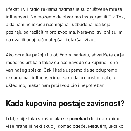
Efekat TV i radio reklama nadmašile su društvene mreže i
influenseri. Ne možemo da otvorimo Instagram ili Tik Tok,
a da nam ne iskaču nasmejana i uzbuđena lica koja
poziraju sa različitim proizvodima. Naravno, svi oni su im
na ovaj ili onaj način ulepšali i olakšali život.
Ako obratite pažnju i u običnom marketu, shvatićete da je
raspored artikala takav da nas navede da kupimo i one
van našeg spiska. Čak i kada uspemo da se odupremo
reklamama i influenserima, kako da propustimo akciju i
uštedimo, makar nam proizvod bio i nepotreban!
Kada kupovina postaje zavisnost?
I dalje nije tako strašno ako se
ponekad
desi da kupimo
više hrane ili neki skuplji komad odeće. Međutim, ukoliko