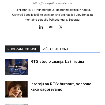
https://www.psihocentrala.com
Psihijatar, REBT Psihoterapeut i doktor medicinskih nauka.
Osnivač Specijalističke psihijatrijske ordinacije i udruženja za
mentalno zdravlje Psihocentrala, Beograd.
POVEZANE OBJAVE
VIŠE OD AUTORA
RTS studio znanja: Laž i istina
Intervju na RTS: burnout, odnosno
kako sagorevamo