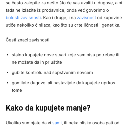
se često zalepite za nešto što će vas uvaliti u dugove, a ni
tada ne izlazite iz prodavnice, onda već govorimo o
bolesti zavisnosti
. Kao i druge, i na
zavisnost
od kupovine
utiče nekoliko činilaca, kao što su crte ličnosti i genetika.
Česti znaci zavisnosti:
stalno kupujete nove stvari koje vam nisu potrebne ili
ne možete da ih priuštite
gubite kontrolu nad sopstvenim novcem
gomilate dugove, ali nastavljate da kupujete uprkos
tome
Kako da kupujete manje?
Ukoliko sumnjate da vi
sami
, ili neka bliska osoba pati od