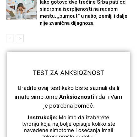
Iako gotovo dve trećine Srba pati od
sindroma iscrpljenosti na radnom
mestu, „burnout“ u našoj zemlji i dalje
nije zvanična dijagnoza
TEST ZA ANKSIOZNOST
Uradite ovaj test kako biste saznali da li
imate simptome
Anksioznosti
i da li Vam
je potrebna pomoć.
Instrukcije:
Molimo da izaberete
tvrdnju koja najbolje opisuje koliko ste
navedene simptome i osećanja imali
tokom prošle nedelje.