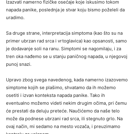
Izazvati namerno fizičke osećaje koje iskusimo tokom
napada panike, poslednja je stvar koju bismo poželeli da
uradimo.
Sa druge strane, interpretacija simptoma (kao što su na
primer ubrzan rad srca i vrtoglavica) kao opsanosti, samo
je dodavanje soli na ranu. Simptomi se nagomilaju, i za
tren oka nađemo se u stanju paničnog napada, u njegovoj
punoj snazi.
Upravo zbog svega navedenog, kada namerno izazovemo
simptome kojih se plašimo, shvatamo da ih možemo
osetiti i izvan konteksta napada panike. Tako ih
eventualno možemo videti nekim drugim očima, pri čemu
će prestati da deluju preteće. Naučićemo da naše telo
može da podnese ubrzani rad srca, ili stegnuto grlo. Na
ovaj način, mi sedamo na mesto vozača, i preuzimamo