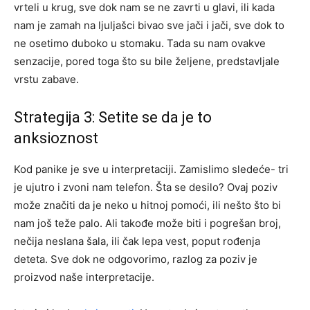
vrteli u krug, sve dok nam se ne zavrti u glavi, ili kada
nam je zamah na ljuljašci bivao sve jači i jači, sve dok to
ne osetimo duboko u stomaku. Tada su nam ovakve
senzacije, pored toga što su bile željene, predstavljale
vrstu zabave.
Strategija 3: Setite se da je to
anksioznost
Kod panike je sve u interpretaciji. Zamislimo sledeće- tri
je ujutro i zvoni nam telefon. Šta se desilo? Ovaj poziv
može značiti da je neko u hitnoj pomoći, ili nešto što bi
nam još teže palo. Ali takođe može biti i pogrešan broj,
nečija neslana šala, ili čak lepa vest, poput rođenja
deteta. Sve dok ne odgovorimo, razlog za poziv je
proizvod naše interpretacije.