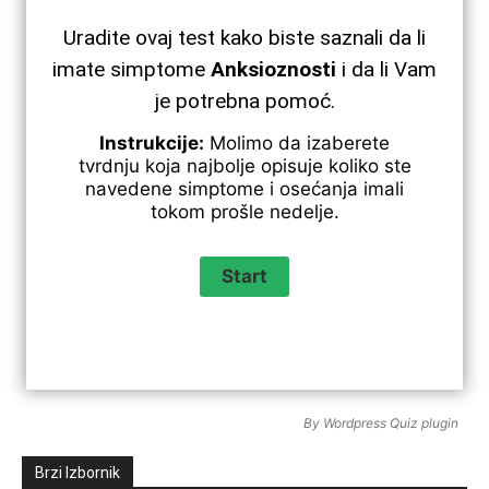
Uradite ovaj test kako biste saznali da li
imate simptome
Anksioznosti
i da li Vam
je potrebna pomoć.
Instrukcije:
Molimo da izaberete
tvrdnju koja najbolje opisuje koliko ste
navedene simptome i osećanja imali
tokom prošle nedelje.
By
Wordpress Quiz plugin
Brzi Izbornik