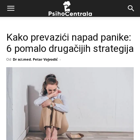
Kako prevazići napad panike:
6 pomalo drugačijih strategija
Od
Dr sci.med. Petar Vojvodić
-