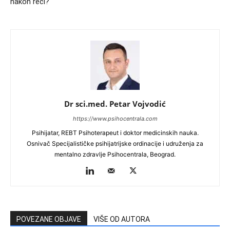
nakon reči?
Dr sci.med. Petar Vojvodić
https://www.psihocentrala.com
Psihijatar, REBT Psihoterapeut i doktor medicinskih nauka.
Osnivač Specijalističke psihijatrijske ordinacije i udruženja za
mentalno zdravlje Psihocentrala, Beograd.
POVEZANE OBJAVE
VIŠE OD AUTORA