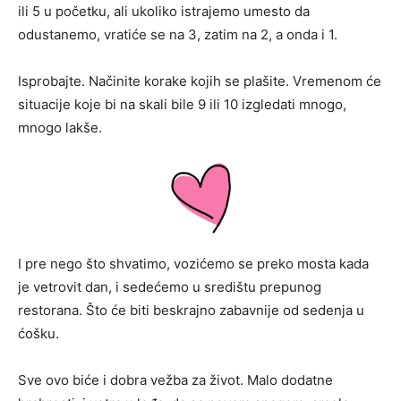
ili 5 u početku, ali ukoliko istrajemo umesto da
odustanemo, vratiće se na 3, zatim na 2, a onda i 1.
Isprobajte. Načinite korake kojih se plašite. Vremenom će
situacije koje bi na skali bile 9 ili 10 izgledati mnogo,
mnogo lakše.
I pre nego što shvatimo, vozićemo se preko mosta kada
je vetrovit dan, i sedećemo u središtu prepunog
restorana. Što će biti beskrajno zabavnije od sedenja u
ćošku.
Sve ovo biće i dobra vežba za život. Malo dodatne