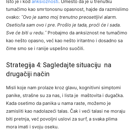
Isto je i kod
anksioznosti
. Umesto da je u trenutku
tumačimo kao smrtonosnu opasnost, hajde da razmislimo
ovako:
˝Ovo je samo moj trenutno preosetljivi alarm.
Osetio/la sam ovo i pre. Prošlo je tada, proći će i sada.
Sve će biti u redu.˝
Probajmo da anksiznost ne tumačimo
kao nešto opasno, već kao nešto iritantno i dosadno sa
čime smo se i ranije uspešno suočili.
Strategija 4: Sagledajte situaciju na
drugačiji način
Misli koje nam prolaze kroz glavu, kognitivni simptomi
panike, strašne su za nas, i lista je maštovita i dugačka.
Kada osetimo da panika u nama raste, možemo je
zamisliti kao nadolazeći talas. Čak i veći talasi ne moraju
biti pretnja, već povoljni uslovi za surf, a svaka plima
mora imati i svoju oseku.