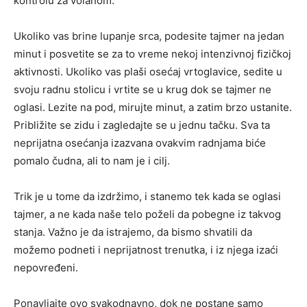
kontrolu za volanom.
Ukoliko vas brine lupanje srca, podesite tajmer na jedan
minut i posvetite se za to vreme nekoj intenzivnoj fizičkoj
aktivnosti. Ukoliko vas plaši osećaj vrtoglavice, sedite u
svoju radnu stolicu i vrtite se u krug dok se tajmer ne
oglasi. Lezite na pod, mirujte minut, a zatim brzo ustanite.
Približite se zidu i zagledajte se u jednu tačku. Sva ta
neprijatna osećanja izazvana ovakvim radnjama biće
pomalo čudna, ali to nam je i cilj.
Trik je u tome da izdržimo, i stanemo tek kada se oglasi
tajmer, a ne kada naše telo poželi da pobegne iz takvog
stanja. Važno je da istrajemo, da bismo shvatili da
možemo podneti i neprijatnost trenutka, i iz njega izaći
nepovređeni.
Ponavljajte ovo svakodnavno, dok ne postane samo