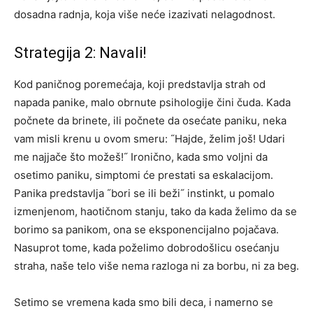
dosadna radnja, koja više neće izazivati nelagodnost.
Strategija 2: Navali!
Kod paničnog poremećaja, koji predstavlja strah od
napada panike, malo obrnute psihologije čini čuda. Kada
počnete da brinete, ili počnete da osećate paniku, neka
vam misli krenu u ovom smeru: ˝Hajde, želim još! Udari
me najjače što možeš!˝ Ironično, kada smo voljni da
osetimo paniku, simptomi će prestati sa eskalacijom.
Panika predstavlja ˝bori se ili beži˝ instinkt, u pomalo
izmenjenom, haotičnom stanju, tako da kada želimo da se
borimo sa panikom, ona se eksponencijalno pojačava.
Nasuprot tome, kada poželimo dobrodošlicu osećanju
straha, naše telo više nema razloga ni za borbu, ni za beg.
Setimo se vremena kada smo bili deca, i namerno se