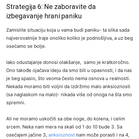
Strategija 6: Ne zaboravite da
izbegavanje hrani paniku
Zamislite situaciju koja u vama budi paniku- ta slika sada
najverovatnije traje onoliko koliko je podnošljiva, a uz beg
osećamo se bolje.
Iako odustajanje donosi olakšanje, samo je kratkoročno.
Ono takođe ojačava ideju da smo bili u opasnosti, i da nas
je beg spasio, što veoma često nema osnova u realnosti.
Nekada moramo biti voljni da izdržimo malo anksioznosti
(sa naglaskom na
malo
)- nikada više od onoga na šta smo
spremni.
Ali ne moramo uskočiti sa obe noge, do kolena, i celim
srcem. Neka nam mera na skali od 1 do 10 bude 3. Sa
osećajem jačine 3,
anksioznost
nam može porasti i na 4,