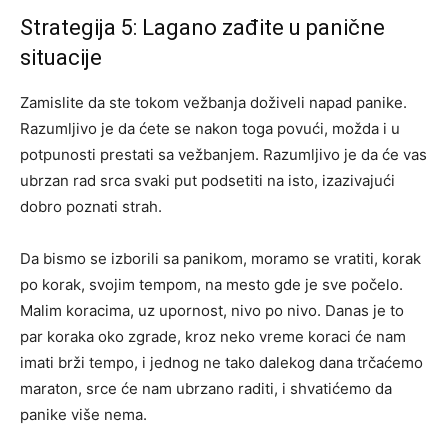
Strategija 5: Lagano zađite u panične
situacije
Zamislite da ste tokom vežbanja doživeli napad panike.
Razumljivo je da ćete se nakon toga povući, možda i u
potpunosti prestati sa vežbanjem. Razumljivo je da će vas
ubrzan rad srca svaki put podsetiti na isto, izazivajući
dobro poznati strah.
Da bismo se izborili sa panikom, moramo se vratiti, korak
po korak, svojim tempom, na mesto gde je sve počelo.
Malim koracima, uz upornost, nivo po nivo. Danas je to
par koraka oko zgrade, kroz neko vreme koraci će nam
imati brži tempo, i jednog ne tako dalekog dana trčaćemo
maraton, srce će nam ubrzano raditi, i shvatićemo da
panike više nema.