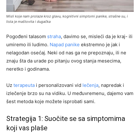
Misli koje nam prolaze kroz glavu, kognitivni simptomi panike, strašne su, i
lista je maštovita i dugačka
Pogođeni talasom
straha
, davimo se, misleći da je kraj- ili
umiremo ili ludimo.
Napad panike
ekstremno je jak i
nelagodan osećaj. Neki od nas ga ne prepoznaju, ili ne
znaju šta da urade po pitanju ovog stanja mesecima,
neretko i godinama.
Uz
terapeuta
i personalizovani vid
lečenja
, napredak i
izlečenje brzo su na vidiku. U međuvremenu, dajemo vam
šest metoda koje možete isprobati sami.
Strategija 1: Suočite se sa simptomima
koji vas plaše