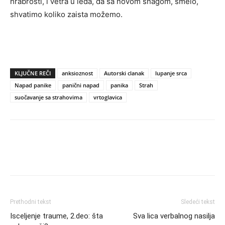
hrabrosti, i vetra u leđa, da sa novom snagom, smelo,
shvatimo koliko zaista možemo.
KLJUČNE REČI
anksioznost
Autorski clanak
lupanje srca
Napad panike
panični napad
panika
Strah
suočavanje sa strahovima
vrtoglavica
Prethodni tekst
Sledeći tekst
Isceljenje traume, 2.deo: šta
Sva lica verbalnog nasilja