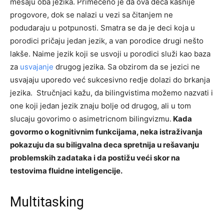
mešaju oba jezika. Primećeno je da ova deca kasnije
progovore, dok se nalazi u vezi sa čitanjem ne
podudaraju u potpunosti. Smatra se da je deci koja u
porodici pričaju jedan jezik, a van porodice drugi nešto
lakše. Naime jezik koji se usvoji u porodici služi kao baza
za
usvajanje
drugog jezika. Sa obzirom da se jezici ne
usvajaju uporedo već sukcesivno redje dolazi do brkanja
jezika. Stručnjaci kažu, da bilingvistima možemo nazvati i
one koji jedan jezik znaju bolje od drugog, ali u tom
slucaju govorimo o asimetricnom bilingvizmu.
Kada
govormo o kognitivnim funkcijama, neka istraživanja
pokazuju da su biligvalna deca spretnija u rešavanju
problemskih zadataka i da postižu veći skor na
testovima fluidne inteligencije.
Multitasking