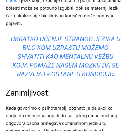
bolesti
jezik koji je kasnije stečen u poznim stadijumima
bolesti može se potpuno izgubiti, dok se maternji jezik
čak i ukoliko nije bio aktivno korišćen može ponovno
pojaviti.
UKRATKO UČENJE STRANOG JEZIKA U
BILO KOM UZRASTU MOŽEMO
SHVATITI KAO MENTALNU VEŽBU
KOJA POMAŽE NAŠEM MOZKU DA SE
RAZVIJA I « OSTANE U KONDICIJI«
Zanimljivost:
Kada govorimo o psihoterapiji poznato je da ukoliko
dodje do emocionalnog distresa i jakog emocionalnog
odgovora osoba pribegava dominatnom jeziku tj.
maternjem jeziku. Usled traumatskog iskustva i