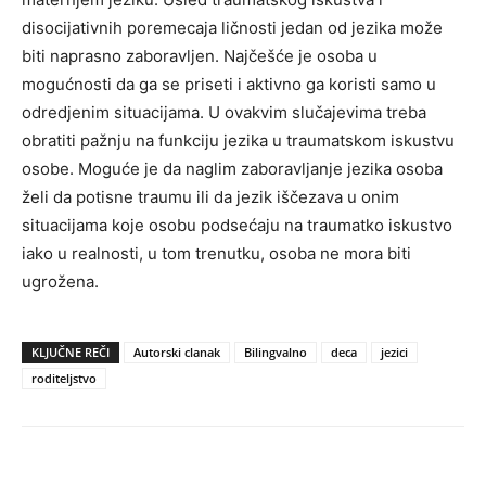
disocijativnih poremecaja ličnosti jedan od jezika može
biti naprasno zaboravljen. Najčešće je osoba u
mogućnosti da ga se priseti i aktivno ga koristi samo u
odredjenim situacijama. U ovakvim slučajevima treba
obratiti pažnju na funkciju jezika u traumatskom iskustvu
osobe. Moguće je da naglim zaboravljanje jezika osoba
želi da potisne traumu ili da jezik iščezava u onim
situacijama koje osobu podsećaju na traumatko iskustvo
iako u realnosti, u tom trenutku, osoba ne mora biti
ugrožena.
KLJUČNE REČI
Autorski clanak
Bilingvalno
deca
jezici
roditeljstvo