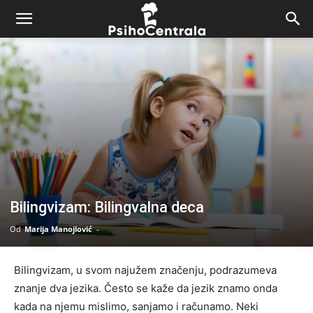
Bilingvizam: Bilingvalna deca
Od
Marija Manojlović
-
Bilingvizam, u svom najužem značenju, podrazumeva
znanje dva jezika. Često se kaže da jezik znamo onda
kada na njemu mislimo, sanjamo i računamo. Neki