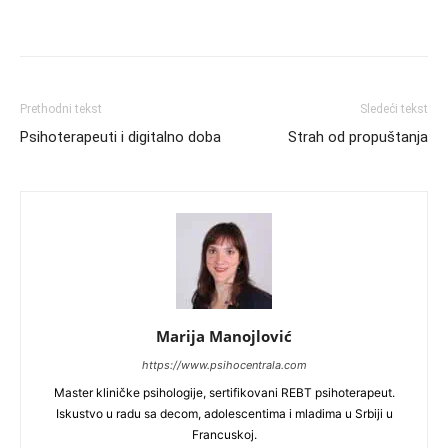
Prethodni tekst
Sledeći tekst
Psihoterapeuti i digitalno doba
Strah od propuštanja
Marija Manojlović
https://www.psihocentrala.com
Master kliničke psihologije, sertifikovani REBT psihoterapeut.
Iskustvo u radu sa decom, adolescentima i mladima u Srbiji u
Francuskoj.