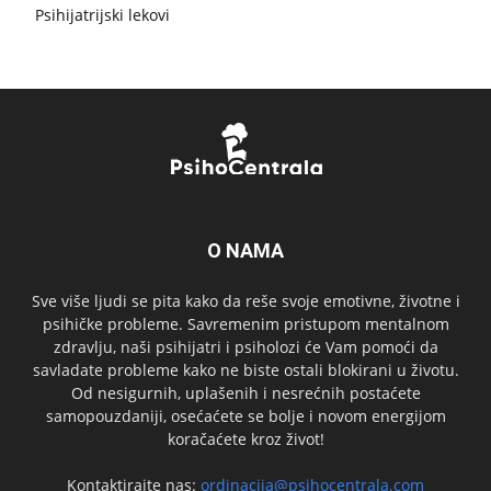
Psihijatrijski lekovi
O NAMA
Sve više ljudi se pita kako da reše svoje emotivne, životne i
psihičke probleme. Savremenim pristupom mentalnom
zdravlju, naši psihijatri i psiholozi će Vam pomoći da
savladate probleme kako ne biste ostali blokirani u životu.
Od nesigurnih, uplašenih i nesrećnih postaćete
samopouzdaniji, osećaćete se bolje i novom energijom
koračaćete kroz život!
Kontaktirajte nas:
ordinacija@psihocentrala.com