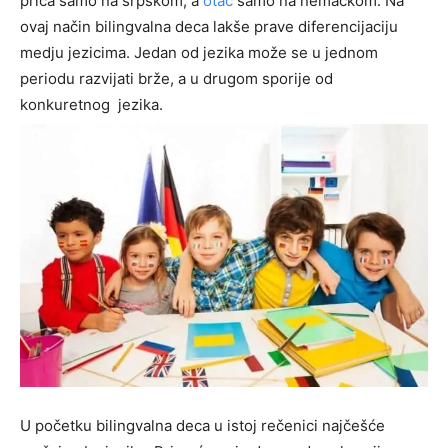
priča samo na srpskom, a
otac
samo na nemačkom. Na
ovaj način bilingvalna deca lakše prave diferencijaciju
medju jezicima. Jedan od jezika može se u jednom
periodu razvijati brže, a u drugom sporije od
konkuretnog jezika.
U početku bilingvalna deca u istoj rečenici najčešće