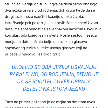
stručnjaci veruju da su bilingvalna deca samo ona koja
dva jezika usvajaju od rodjenja, dok drugi tvrde da se
drugi jezik može naučiti i kasnije u toku života.
Istraživanja pak pokazuju da u prvih šest meseci života
dete ima sposobnost da sa jednakom lakoćom usvoji bilo
koji glas, bilo kojeg jezika sveta. Posle šestog meseca
medjutim dete počinje bolje da razlikuje glasove
sopstvenog jezika ali teže usvaja glasove koji ne
pripadaju njegovoj jezičkog grupi.
UKOLIKO SE OBA JEZIKA USVAJAJU
PARALELNO, OD RODJENJA, BITNO JE
DA SE
RODITELJ
UVEK OBRACA
DETETU NA ISTOM JEZIKU
Tako na primer poželjno je da majka sa detetom uvek