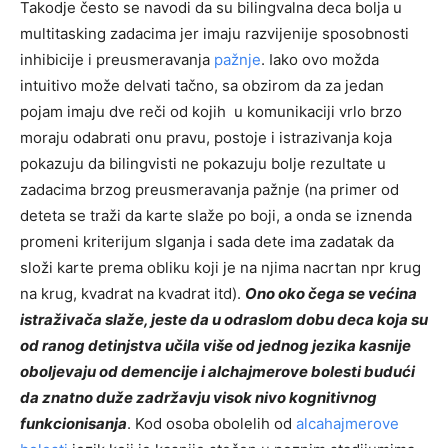
Takodje često se navodi da su bilingvalna deca bolja u
multitasking zadacima jer imaju razvijenije sposobnosti
inhibicije i preusmeravanja
pažnje
. Iako ovo možda
intuitivo može delvati tačno, sa obzirom da za jedan
pojam imaju dve reči od kojih u komunikaciji vrlo brzo
moraju odabrati onu pravu, postoje i istrazivanja koja
pokazuju da bilingvisti ne pokazuju bolje rezultate u
zadacima brzog preusmeravanja pažnje (na primer od
deteta se traži da karte slaže po boji, a onda se iznenda
promeni kriterijum slganja i sada dete ima zadatak da
složi karte prema obliku koji je na njima nacrtan npr krug
na krug, kvadrat na kvadrat itd).
Ono oko čega se većina
istraživača slaže, jeste da u odraslom dobu deca koja su
od ranog detinjstva učila više od jednog jezika kasnije
oboljevaju od demencije i alchajmerove bolesti budući
da znatno duže zadržavju visok nivo kognitivnog
funkcionisanja
. Kod osoba obolelih od
alcahajmerove