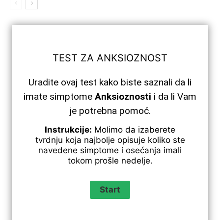
TEST ZA ANKSIOZNOST
Uradite ovaj test kako biste saznali da li
imate simptome
Anksioznosti
i da li Vam
je potrebna pomoć.
Instrukcije:
Molimo da izaberete
tvrdnju koja najbolje opisuje koliko ste
navedene simptome i osećanja imali
tokom prošle nedelje.