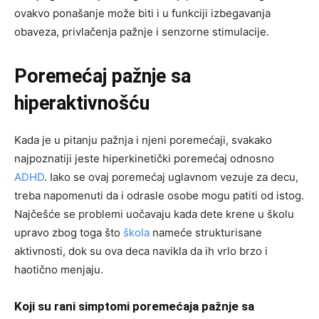
ovakvo ponašanje može biti i u funkciji izbegavanja
obaveza, privlačenja pažnje i senzorne stimulacije.
Poremećaj pažnje sa
hiperaktivnošću
Kada je u pitanju pažnja i njeni poremećaji, svakako
najpoznatiji jeste hiperkinetički poremećaj odnosno
ADHD
. Iako se ovaj poremećaj uglavnom vezuje za decu,
treba napomenuti da i odrasle osobe mogu patiti od istog.
Najčešće se problemi uočavaju kada dete krene u školu
upravo zbog toga što
škola
nameće strukturisane
aktivnosti, dok su ova deca navikla da ih vrlo brzo i
haotično menjaju.
Koji su rani simptomi poremećaja pažnje sa