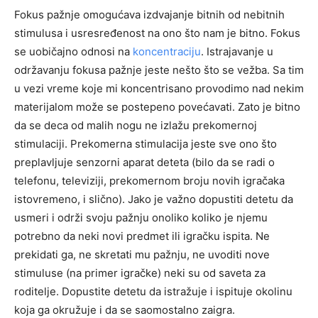
Fokus pažnje omogućava izdvajanje bitnih od nebitnih
stimulusa i usresređenost na ono što nam je bitno. Fokus
se uobičajno odnosi na
koncentraciju
. Istrajavanje u
održavanju fokusa pažnje jeste nešto što se vežba. Sa tim
u vezi vreme koje mi koncentrisano provodimo nad nekim
materijalom može se postepeno povećavati. Zato je bitno
da se deca od malih nogu ne izlažu prekomernoj
stimulaciji. Prekomerna stimulacija jeste sve ono što
preplavljuje senzorni aparat deteta (bilo da se radi o
telefonu, televiziji, prekomernom broju novih igračaka
istovremeno, i slično). Jako je važno dopustiti detetu da
usmeri i održi svoju pažnju onoliko koliko je njemu
potrebno da neki novi predmet ili igračku ispita. Ne
prekidati ga, ne skretati mu pažnju, ne uvoditi nove
stimuluse (na primer igračke) neki su od saveta za
roditelje. Dopustite detetu da istražuje i ispituje okolinu
koja ga okružuje i da se saomostalno zaigra.