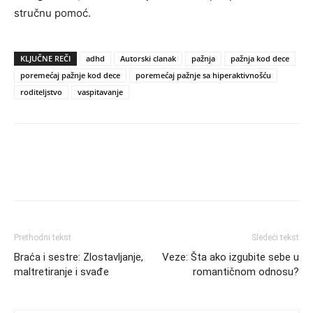
stručnu pomoć.
KLJUČNE REČI
adhd
Autorski clanak
pažnja
pažnja kod dece
poremećaj pažnje kod dece
poremećaj pažnje sa hiperaktivnošću
roditeljstvo
vaspitavanje
Prethodni tekst
Sledeći tekst
Braća i sestre: Zlostavljanje,
Veze: Šta ako izgubite sebe u
maltretiranje i svađe
romantičnom odnosu?