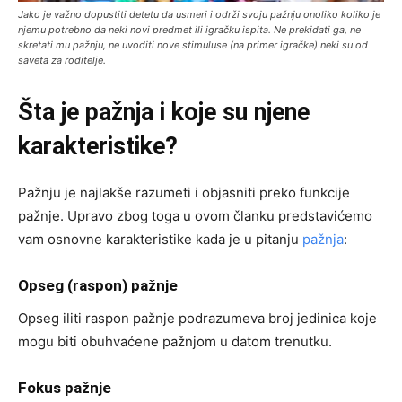
Jako je važno dopustiti detetu da usmeri i održi svoju pažnju onoliko koliko je
njemu potrebno da neki novi predmet ili igračku ispita. Ne prekidati ga, ne
skretati mu pažnju, ne uvoditi nove stimuluse (na primer igračke) neki su od
saveta za roditelje.
Šta je pažnja i koje su njene
karakteristike?
Pažnju je najlakše razumeti i objasniti preko funkcije
pažnje. Upravo zbog toga u ovom članku predstavićemo
vam osnovne karakteristike kada je u pitanju
pažnja
:
Opseg (raspon) pažnje
Opseg iliti raspon pažnje podrazumeva broj jedinica koje
mogu biti obuhvaćene pažnjom u datom trenutku.
Fokus pažnje