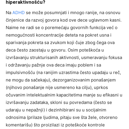
hiperaktivnošću?
Na
ADHD
se može posumnjati i mnogo ranije, na osnovu
činjenice da razvoj govora kod ove dece uglavnom kasni.
Naime ne radi se o poremećaju govornih funkcija već o
nemogućnosti koncentracije deteta na pokret usna i
sparivanja pokreta sa zvukom koji čuje zbog čega ova
deca često zaostaju u govoru. Osim poteškoća u
izvršavanju strukturisanih aktivnosti, usmeravanju fokusa
i održavanju pažnje ova deca imaju poblem i sa
impulsivnošću (na ranijim uzrastima često upadaju u reč,
ne mogu da sačekaju), dezorganizovanim ponašanjem
(njihovo ponašanje nije usmereno ka cilju), uprkos
očuvanim intelektualnim kapacitetima manje su efikasni u
izvršavanju zadataka, skloni su povredama (često se
udaraju u nepažnji) i dezinhibirani su u socijalnim
odnosima (prilaze ljudima, pitaju sve šta žele, otvoreno
komentarišu) što proizilazi iz poteškoće kontrole