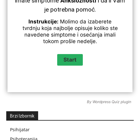
imate simptome
Anksioznosti
i da li Vam
je potrebna pomoć.
Instrukcije:
Molimo da izaberete
tvrdnju koja najbolje opisuje koliko ste
navedene simptome i osećanja imali
tokom prošle nedelje.
By
Wordpress Quiz plugin
Brzi Izbornik
Psihijatar
Psihoterapija