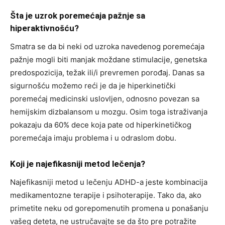
Šta je uzrok poremećaja pažnje sa
hiperaktivnošću?
Smatra se da bi neki od uzroka navedenog poremećaja
pažnje mogli biti manjak moždane stimulacije, genetska
predospozicija, težak ili/i prevremen porođaj. Danas sa
sigurnošću možemo reći je da je hiperkinetički
poremećaj medicinski uslovljen, odnosno povezan sa
hemijskim dizbalansom u mozgu. Osim toga istraživanja
pokazaju da 60% dece koja pate od hiperkinetičkog
poremećaja imaju problema i u odraslom dobu.
Koji je najefikasniji metod lečenja?
Najefikasniji metod u lečenju ADHD-a jeste kombinacija
medikamentozne terapije i psihoterapije. Tako da, ako
primetite neku od gorepomenutih promena u ponašanju
vašeg deteta, ne ustručavajte se da što pre potražite