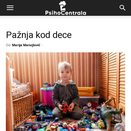
Pažnja kod dece
Od
Marija Manojlović
-