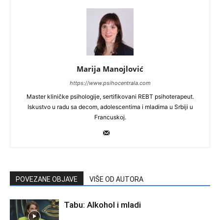
Marija Manojlović
https://www.psihocentrala.com
Master kliničke psihologije, sertifikovani REBT psihoterapeut.
Iskustvo u radu sa decom, adolescentima i mladima u Srbiji u
Francuskoj.
POVEZANE OBJAVE
VIŠE OD AUTORA
Tabu: Alkohol i mladi