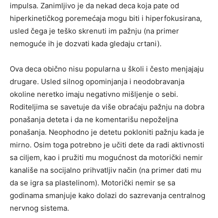
impulsa. Zanimljivo je da nekad deca koja pate od
hiperkinetičkog poremećaja mogu biti i hiperfokusirana,
usled čega je teško skrenuti im pažnju (na primer
nemoguće ih je dozvati kada gledaju crtani).
Ova deca obično nisu popularna u školi i često menjajaju
drugare. Usled silnog opominjanja i neodobravanja
okoline neretko imaju negativno mišljenje o sebi.
Roditeljima se savetuje da više obraćaju pažnju na dobra
ponašanja deteta i da ne komentarišu nepoželjna
ponašanja. Neophodno je detetu pokloniti pažnju kada je
mirno. Osim toga potrebno je učiti dete da radi aktivnosti
sa ciljem, kao i pružiti mu mogućnost da motorički nemir
kanališe na socijalno prihvatljiv način (na primer dati mu
da se igra sa plastelinom). Motorički nemir se sa
godinama smanjuje kako dolazi do sazrevanja centralnog
nervnog sistema.