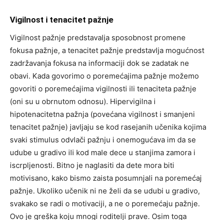
Vigilnost i tenacitet pažnje
Vigilnost pažnje predstavalja sposobnost promene
fokusa pažnje, a tenacitet pažnje predstavlja mogućnost
zadržavanja fokusa na informaciji dok se zadatak ne
obavi. Kada govorimo o poremećajima pažnje možemo
govoriti o poremećajima vigilnosti ili tenaciteta pažnje
(oni su u obrnutom odnosu). Hipervigilna i
hipotenacitetna pažnja (povećana vigilnost i smanjeni
tenacitet pažnje) javljaju se kod rasejanih učenika kojima
svaki stimulus odvlači pažnju i onemogućava im da se
udube u gradivo ili kod male dece u stanjima zamora i
iscrpljenosti. Bitno je naglasiti da dete mora biti
motivisano, kako bismo zaista posumnjali na poremećaj
pažnje. Ukoliko učenik ni ne želi da se udubi u gradivo,
svakako se radi o motivaciji, a ne o poremećaju pažnje.
Ovo je greška koju mnogi roditelji prave. Osim toga