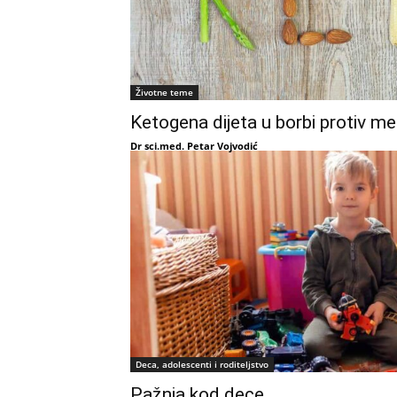
Životne teme
Ketogena dijeta u borbi protiv m
Dr sci.med. Petar Vojvodić
Deca, adolescenti i roditeljstvo
Pažnja kod dece