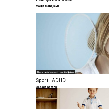
Marija Manojlović
Deca, adolescenti i roditeljstvo
Sport i ADHD
Sloboda Katanić