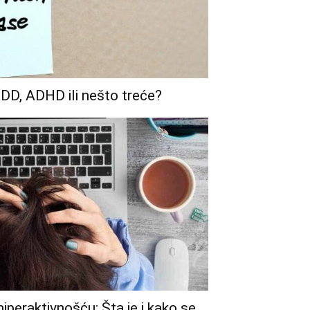
DD, ADHD ili nešto treće?
iperaktivnošću: Šta je i kako se