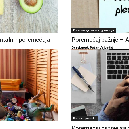
Poremecaji psihičkog razvoja
entalnih poremećaja
Poremećaj pažnje – A
Dr sci.med. Petar Vojvodić
Pomoc i podrska
Poremećaj pažnje sa h