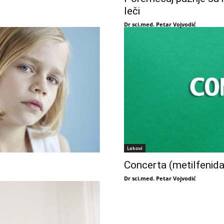
leči
Dr sci.med. Petar Vojvodić
Lekovi
Concerta (metilfenida
Dr sci.med. Petar Vojvodić