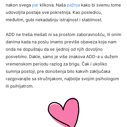
nakon svega
par
klikova. Naša
pažnja
kako bi svemu tome
udovoljila postaje sve pokretnija. Kao posledicu,
međutim, gubi nekadašnju istrajnost i stabilnost.
ADD ne treba mešati ni sa prostom zaboravnošću, ili onim
danima kada na poslu imamo previše obaveza koje nam
onda ne dopuštaju da se ijednoj od njih dovoljno
posvetimo. Dakle, samo je više znakova ADD-a u dužem
vremenskom periodu razlog za brigu. Čak i ukoliko
sumnja postoji, pre donošenja bilo kakvih zaključaka
razgovarajte sa stručnjakom, najbolje svojim psihologom
ili psihijatrom.