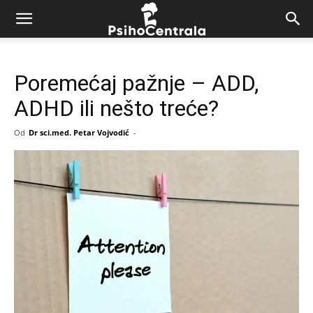
Poremećaj pažnje – ADD,
ADHD ili nešto treće?
Od
Dr sci.med. Petar Vojvodić
-