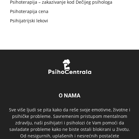
Psihoterapija – zakazivanje kod Dečijeg psihologa
Psihoterapija cena
Psihijatrijski lekovi
O NAMA
Sve više ljudi se pita kako da reše svoje emotivne, životne i
psihičke probleme. Savremenim pristupom mentalnom
zdravlju, naši psihijatri i psiholozi će Vam pomoći da
savladate probleme kako ne biste ostali blokirani u životu.
Od nesigurnih, uplašenih i nesrećnih postaćete