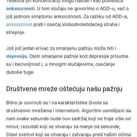
Teškoće pri koncentraciji mogu nastati i kao posledica
anksioznosti
. U tom slučaju ne govorimo o ADD-u, već o
još jednom simptomu anksioznosti. Za razliku od ADD-a,
anksioznost
prati i osećaj slobodnolebdećeg straha i
strepnje.
Još još jedan krivac za smanjenu pažnju može biti i
depresija
. Osim smanjene pažnje kod depresije prisutne
su i bezvoljnost i, u mnogim slučajevima, osećanje
duboke tuge.
Društvene mreže oštećuju našu pažnju
Bitno je osvrnuti se i na karakteristike života sa
društvenim mrežama i internetom. Algoritmi osmišljeni da
nam svake sekunde nude nov sadržaj koji ne traje više od
minut, rezultati koji se stvaraju za manje od sekunde,
čitavi svetovi koji se otvaraju i zatvaraju pred našim očima