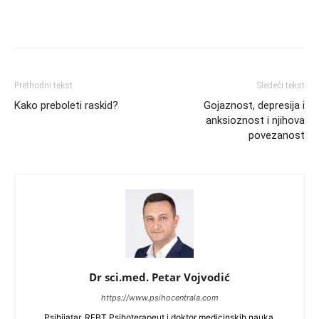
Prethodni tekst
Sledeći tekst
Kako preboleti raskid?
Gojaznost, depresija i
anksioznost i njihova
povezanost
Dr sci.med. Petar Vojvodić
https://www.psihocentrala.com
Psihijatar, REBT Psihoterapeut i doktor medicinskih nauka.