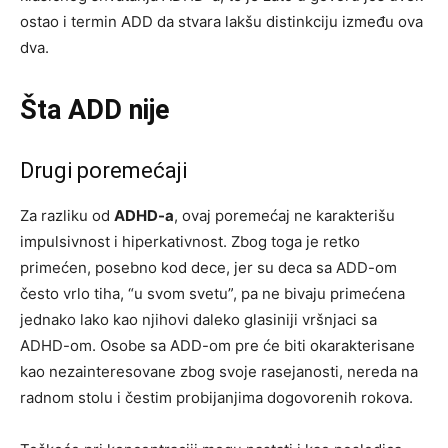
ostao i termin ADD da stvara lakšu distinkciju između ova
dva.
Šta ADD nije
Drugi poremećaji
Za razliku od
ADHD-a
, ovaj poremećaj ne karakterišu
impulsivnost i hiperkativnost. Zbog toga je retko
primećen, posebno kod dece, jer su deca sa ADD-om
često vrlo tiha, “u svom svetu”, pa ne bivaju primećena
jednako lako kao njihovi daleko glasiniji vršnjaci sa
ADHD-om. Osobe sa ADD-om pre će biti okarakterisane
kao nezainteresovane zbog svoje rasejanosti, nereda na
radnom stolu i čestim probijanjima dogovorenih rokova.