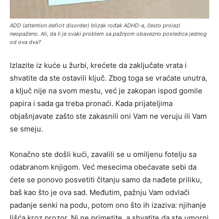
ADD (attention deficit disorder) blizak rođak ADHD-a, često prolazi
neopaženo. Ali, da li je svaki problem sa pažnjom obavezno posledica jednog
od ova dva?
Izlazite iz kuće u žurbi, krećete da zaključate vrata i
shvatite da ste ostavili ključ. Zbog toga se vraćate unutra,
a ključ nije na svom mestu, već je zakopan ispod gomile
papira i sada ga treba pronaći. Kada prijateljima
objašnjavate zašto ste zakasnili oni Vam ne veruju ili Vam
se smeju.
Konačno ste došli kući, zavalili se u omiljenu fotelju sa
odabranom knjigom. Već mesecima obećavate sebi da
ćete se ponovo posvetiti čitanju samo da nađete priliku,
baš kao što je ova sad. Međutim, pažnju Vam odvlači
padanje senki na podu, potom ono što ih izaziva: njihanje
lišća kroz prozor. Ni ne primetite, a shvatite da ste umorni