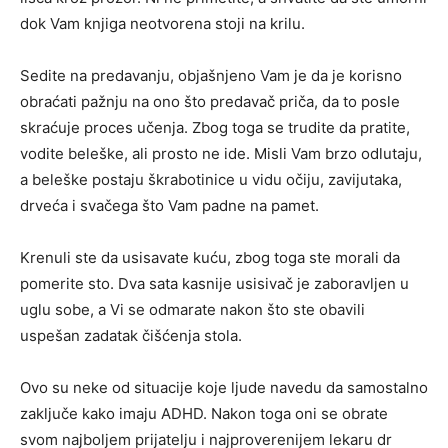
dok Vam knjiga neotvorena stoji na krilu.
Sedite na predavanju, objašnjeno Vam je da je korisno
obraćati pažnju na ono što predavač priča, da to posle
skraćuje proces učenja. Zbog toga se trudite da pratite,
vodite beleške, ali prosto ne ide. Misli Vam brzo odlutaju,
a beleške postaju škrabotinice u vidu očiju, zavijutaka,
drveća i svačega što Vam padne na pamet.
Krenuli ste da usisavate kuću, zbog toga ste morali da
pomerite sto. Dva sata kasnije usisivač je zaboravljen u
uglu sobe, a Vi se odmarate nakon što ste obavili
uspešan zadatak čišćenja stola.
Ovo su neke od situacije koje ljude navedu da samostalno
zaključe kako imaju ADHD. Nakon toga oni se obrate
svom najboljem prijatelju i najproverenijem lekaru dr