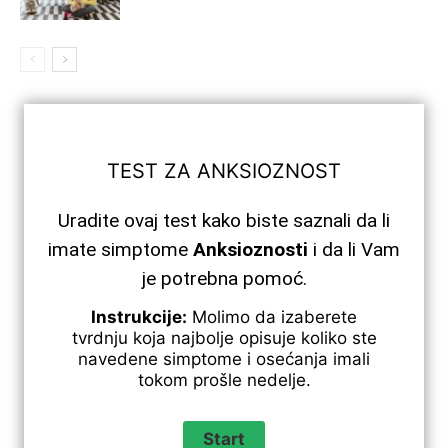
TEST ZA ANKSIOZNOST
Uradite ovaj test kako biste saznali da li
imate simptome
Anksioznosti
i da li Vam
je potrebna pomoć.
Instrukcije:
Molimo da izaberete
tvrdnju koja najbolje opisuje koliko ste
navedene simptome i osećanja imali
tokom prošle nedelje.