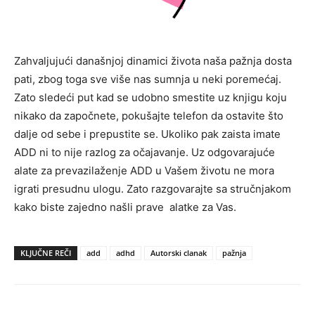
Zahvaljujući današnjoj dinamici života naša pažnja dosta
pati, zbog toga sve više nas sumnja u neki poremećaj.
Zato sledeći put kad se udobno smestite uz knjigu koju
nikako da započnete, pokušajte telefon da ostavite što
dalje od sebe i prepustite se. Ukoliko pak zaista imate
ADD ni to nije razlog za očajavanje. Uz odgovarajuće
alate za prevazilaženje ADD u Vašem životu ne mora
igrati presudnu ulogu. Zato razgovarajte sa stručnjakom
kako biste zajedno našli prave alatke za Vas.
KLJUČNE REČI
add
adhd
Autorski clanak
pažnja