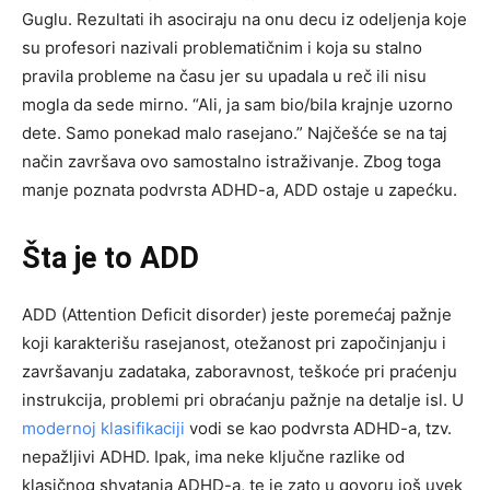
Guglu. Rezultati ih asociraju na onu decu iz odeljenja koje
su profesori nazivali problematičnim i koja su stalno
pravila probleme na času jer su upadala u reč ili nisu
mogla da sede mirno. “Ali, ja sam bio/bila krajnje uzorno
dete. Samo ponekad malo rasejano.” Najčešće se na taj
način završava ovo samostalno istraživanje. Zbog toga
manje poznata podvrsta ADHD-a, ADD ostaje u zapećku.
Šta je to ADD
ADD (Attention Deficit disorder) jeste poremećaj pažnje
koji karakterišu rasejanost, otežanost pri započinjanju i
završavanju zadataka, zaboravnost, teškoće pri praćenju
instrukcija, problemi pri obraćanju pažnje na detalje isl. U
modernoj klasifikaciji
vodi se kao podvrsta ADHD-a, tzv.
nepažljivi ADHD. Ipak, ima neke ključne razlike od
klasičnog shvatanja ADHD-a, te je zato u govoru još uvek