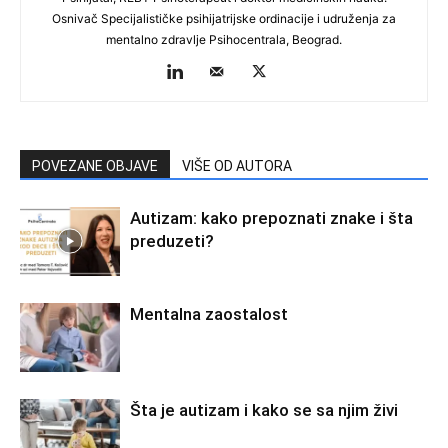
Osnivač Specijalističke psihijatrijske ordinacije i udruženja za
mentalno zdravlje Psihocentrala, Beograd.
POVEZANE OBJAVE
VIŠE OD AUTORA
Autizam: kako prepoznati znake i šta
preduzeti?
Mentalna zaostalost
Šta je autizam i kako se sa njim živi