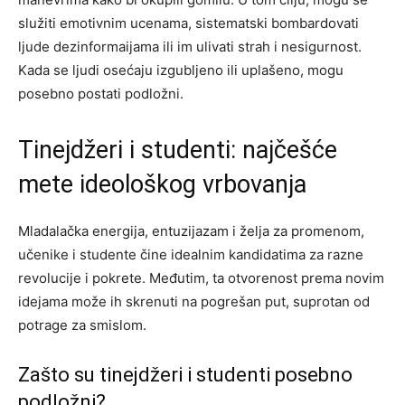
služiti emotivnim ucenama, sistematski bombardovati
ljude dezinformaijama ili im ulivati strah i nesigurnost.
Kada se ljudi osećaju izgubljeno ili uplašeno, mogu
posebno postati podložni.
Tinejdžeri i studenti: najčešće
mete ideološkog vrbovanja
Mladalačka energija, entuzijazam i želja za promenom,
učenike i studente čine idealnim kandidatima za razne
revolucije i pokrete. Međutim, ta otvorenost prema novim
idejama može ih skrenuti na pogrešan put, suprotan od
potrage za smislom.
Zašto su tinejdžeri i studenti posebno
podložni?