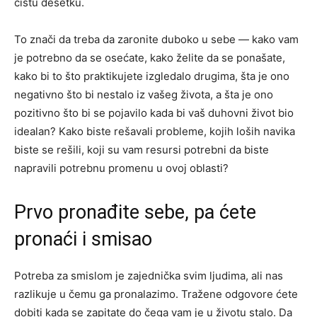
čistu desetku.
To znači da treba da zaronite duboko u sebe — kako vam
je potrebno da se osećate, kako želite da se ponašate,
kako bi to što praktikujete izgledalo drugima, šta je ono
negativno što bi nestalo iz vašeg života, a šta je ono
pozitivno što bi se pojavilo kada bi vaš duhovni život bio
idealan? Kako biste rešavali probleme, kojih loših navika
biste se rešili, koji su vam resursi potrebni da biste
napravili potrebnu promenu u ovoj oblasti?
Prvo pronađite sebe, pa ćete
pronaći i smisao
Potreba za smislom je zajednička svim ljudima, ali nas
razlikuje u čemu ga pronalazimo. Tražene odgovore ćete
dobiti kada se zapitate do čega vam je u životu stalo. Da