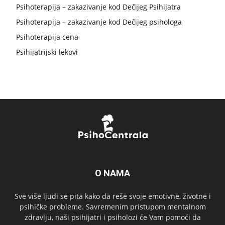
Psihoterapija – zakazivanje kod Dečijeg Psihijatra
Psihoterapija – zakazivanje kod Dečijeg psihologa
Psihoterapija cena
Psihijatrijski lekovi
O NAMA
Sve više ljudi se pita kako da reše svoje emotivne, životne i
psihičke probleme. Savremenim pristupom mentalnom
zdravlju, naši psihijatri i psiholozi će Vam pomoći da