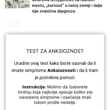
mestu, „burnout“ u našoj zemlji i dalje
nije zvanična dijagnoza
TEST ZA ANKSIOZNOST
Uradite ovaj test kako biste saznali da li
imate simptome
Anksioznosti
i da li Vam
je potrebna pomoć.
Instrukcije:
Molimo da izaberete
tvrdnju koja najbolje opisuje koliko ste
navedene simptome i osećanja imali
tokom prošle nedelje.