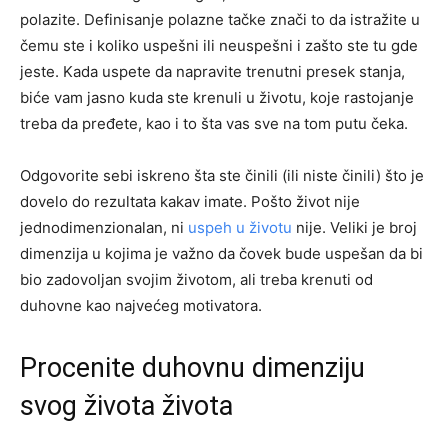
polazite. Definisanje polazne tačke znači to da istražite u
čemu ste i koliko uspešni ili neuspešni i zašto ste tu gde
jeste. Kada uspete da napravite trenutni presek stanja,
biće vam jasno kuda ste krenuli u životu, koje rastojanje
treba da pređete, kao i to šta vas sve na tom putu čeka.
Odgovorite sebi iskreno šta ste činili (ili niste činili) što je
dovelo do rezultata kakav imate. Pošto život nije
jednodimenzionalan, ni
uspeh u životu
nije. Veliki je broj
dimenzija u kojima je važno da čovek bude uspešan da bi
bio zadovoljan svojim životom, ali treba krenuti od
duhovne kao najvećeg motivatora.
Procenite duhovnu dimenziju
svog života života