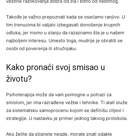
veštine razlikovanja dobra od zla i bitno od nebitnog.
Takođe je važno prepoznati kada se osećamo ranjivo. U
tim trenucima bi valjalo izbegavati donošenje krupnih
odluka, jer nismo u stanju da razaznamo šta je u našem
najboljem interesu. Umesto toga, mudrije je obratiti se
osobi od poverenja ili stručnjaku.
Kako pronaći svoj smisao u
životu?
Psihoterapija može da vam pomogne u potrazi za
smislom, jer ima razrađene vežbe i tehnike. Ti alati služe
za sistematsku samoprocenu kojom se definišu ciljevi i
strategije. U nastavku je primer jednog takvog protokola.
Ako želite da stignete negde, morate znati odakle