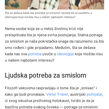
Šta se dešava kada nas potreba za smislom navede da se uvučemo u
ideologije koje možda nisu u našem najboljem interesu?
Nema osobe koja se u nekoj životnoj krizi nije
preispitivala šta je njena svrha postojanja. Stalna potraga
za smislom je naša pokretačka snaga da razumemo za šta
smo rođeni i gde pripadamo. Međutim, šta se dešava
kada nas ova
potreba
uvuče u
ideologije
koje možda nisu
u našem najboljem interesu?
Ljudska potreba za smislom
Filozofi vekovima raspravljaju o tome šta je „smisao” i
kako ga ljudi pronalaze.
Viktor Frankl
, austrijski
psihijatar
,
iz svog iskustva preživelog holokaust, tvrdio je da je
bazična potreba svakog čoveka — potraga za smislom.