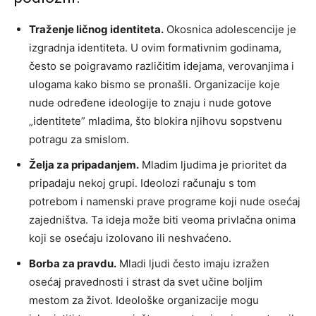
Traženje ličnog identiteta.
Okosnica adolescencije je
izgradnja identiteta. U ovim formativnim godinama,
često se poigravamo različitim idejama, verovanjima i
ulogama kako bismo se pronašli. Organizacije koje
nude određene ideologije to znaju i nude gotove
„identitete” mladima, što blokira njihovu sopstvenu
potragu za smislom.
Želja za pripadanjem.
Mladim ljudima je prioritet da
pripadaju nekoj grupi. Ideolozi računaju s tom
potrebom i namenski prave programe koji nude osećaj
zajedništva. Ta ideja može biti veoma privlačna onima
koji se osećaju izolovano ili neshvaćeno.
Borba za pravdu.
Mladi ljudi često imaju izražen
osećaj pravednosti i strast da svet učine boljim
mestom za život. Ideološke organizacije mogu