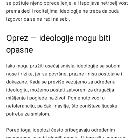
se poštuje njeno opredeljenje, ali ispoljava netrpeljivost
prema deci i roditeljima. Ideologije ne treba da budu
izgovor da se ne radi na sebi.
Oprez — ideologije mogu biti
opasne
Iako mogu pružiti osećaj smisla, ideologije sa sobom
nose i rizike, jer su površne, prazne i nisu postojane i
dokazane. Kada se previše vezujemo za određenu
ideologiju, možemo postati zatvoreni za drugačija
mišljenja i poglede na život. Pomenuto vodi u
netoleranciju, pa čak i nasilje, što poništava ljudsku
potrebu za smislom.
Pored toga, ideolozi često pribegavaju određenim
manevrima kako bi okupili gomilu. U tom cilju, mogu se