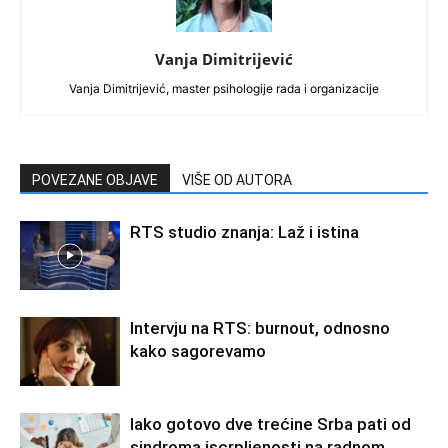
Vanja Dimitrijević
Vanja Dimitrijević, master psihologije rada i organizacije
POVEZANE OBJAVE
VIŠE OD AUTORA
RTS studio znanja: Laž i istina
Intervju na RTS: burnout, odnosno
kako sagorevamo
Iako gotovo dve trećine Srba pati od
sindroma iscrpljenosti na radnom