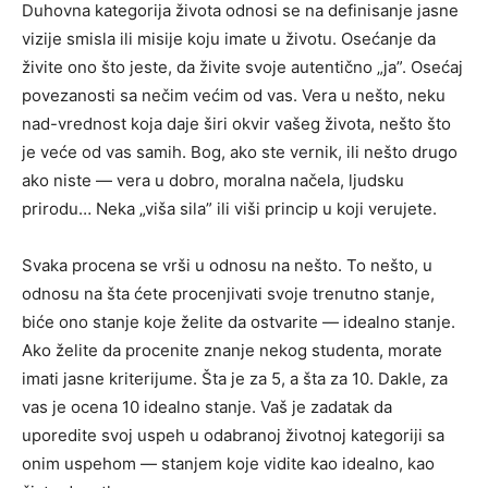
Duhovna kategorija života odnosi se na definisanje jasne
vizije smisla ili misije koju imate u životu. Osećanje da
živite ono što jeste, da živite svoje autentično „ja”. Osećaj
povezanosti sa nečim većim od vas. Vera u nešto, neku
nad-vrednost koja daje širi okvir vašeg života, nešto što
je veće od vas samih. Bog, ako ste vernik, ili nešto drugo
ako niste — vera u dobro, moralna načela, ljudsku
prirodu… Neka „viša sila” ili viši princip u koji verujete.
Svaka procena se vrši u odnosu na nešto. To nešto, u
odnosu na šta ćete procenjivati svoje trenutno stanje,
biće ono stanje koje želite da ostvarite — idealno stanje.
Ako želite da procenite znanje nekog studenta, morate
imati jasne kriterijume. Šta je za 5, a šta za 10. Dakle, za
vas je ocena 10 idealno stanje. Vaš je zadatak da
uporedite svoj uspeh u odabranoj životnoj kategoriji sa
onim uspehom — stanjem koje vidite kao idealno, kao