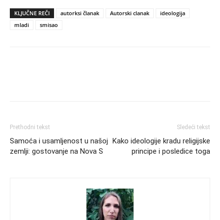
KLJUČNE REČI
autorksi članak
Autorski clanak
ideologija
mladi
smisao
Prethodni tekst
Sledeći tekst
Samoća i usamljenost u našoj
Kako ideologije kradu religijske
zemlji: gostovanje na Nova S
principe i posledice toga