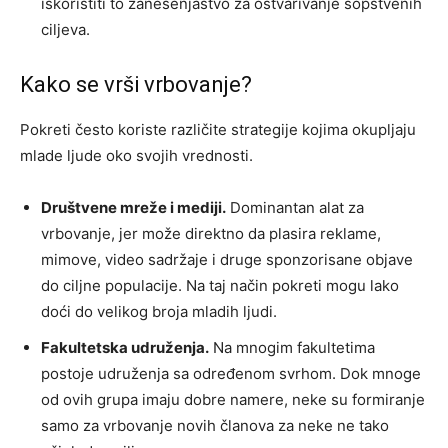
iskoristiti to zanesenjaštvo za ostvarivanje sopstvenih
ciljeva.
Kako se vrši vrbovanje?
Pokreti često koriste različite strategije kojima okupljaju
mlade ljude oko svojih vrednosti.
Društvene mreže i mediji.
Dominantan alat za
vrbovanje, jer može direktno da plasira reklame,
mimove, video sadržaje i druge sponzorisane objave
do ciljne populacije. Na taj način pokreti mogu lako
doći do velikog broja mladih ljudi.
Fakultetska udruženja.
Na mnogim fakultetima
postoje udruženja sa određenom svrhom. Dok mnoge
od ovih grupa imaju dobre namere, neke su formiranje
samo za vrbovanje novih članova za neke ne tako