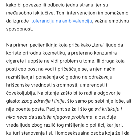
kako bi povezao ili odbacio jednu stranu, jer su
međusobno isključive. Tom intervencijom im pomažemo
da izgrade
toleranciju na ambivalenciju
, važnu emotivnu
sposobnost.
Na primer, pacijentkinja koja priča kako „tera” ljude da
koriste prirodnu kozmetiku, a preterano konzumira
cigarete i uopšte ne vidi problem u tome. Ili druga koja
posti ceo post na vodi i pričešćuje se, a njen način
razmišljanja i ponašanja očigledno ne odražavaju
hrišćanske vrednosti skromnosti, umerenosti i
čovekoljublja. Na pitanje zašto bi to radila odgovor je
glasio:
zbog zdravlja i linije
, što samo po sebi nije loše, ali
nije poenta posta. Pacijent se žali što ga
svi kritikuju i
niko neće da sasluša njegove probleme
, a osuđuje i
vređa ljude zbog različitog mišljenja o politici, karijeri,
kulturi stanovanja i sl. Homoseksualna osoba koja želi da