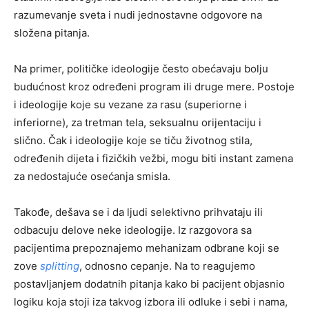
razumevanje sveta i nudi jednostavne odgovore na
složena pitanja.
Na primer, političke ideologije često obećavaju bolju
budućnost kroz određeni program ili druge mere. Postoje
i ideologije koje su vezane za rasu (superiorne i
inferiorne), za tretman tela, seksualnu orijentaciju i
slično. Čak i ideologije koje se tiču životnog stila,
određenih dijeta i fizičkih vežbi, mogu biti instant zamena
za nedostajuće osećanja smisla.
Takođe, dešava se i da ljudi selektivno prihvataju ili
odbacuju delove neke ideologije. Iz razgovora sa
pacijentima prepoznajemo mehanizam odbrane koji se
zove
splitting
, odnosno cepanje. Na to reagujemo
postavljanjem dodatnih pitanja kako bi pacijent objasnio
logiku koja stoji iza takvog izbora ili odluke i sebi i nama,