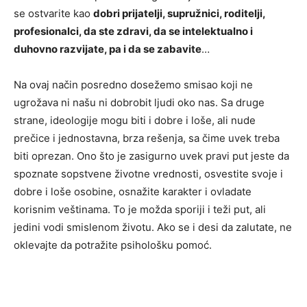
se ostvarite kao
dobri prijatelji, supružnici, roditelji,
profesionalci, da ste zdravi, da se intelektualno i
duhovno razvijate, pa i da se zabavite
…
Na ovaj način posredno dosežemo smisao koji ne
ugrožava ni našu ni dobrobit ljudi oko nas. Sa druge
strane, ideologije mogu biti i dobre i loše, ali nude
prečice i jednostavna, brza rešenja, sa čime uvek treba
biti oprezan. Ono što je zasigurno uvek pravi put jeste da
spoznate sopstvene životne vrednosti, osvestite svoje i
dobre i loše osobine, osnažite karakter i ovladate
korisnim veštinama. To je možda sporiji i teži put, ali
jedini vodi smislenom životu. Ako se i desi da zalutate, ne
oklevajte da potražite psihološku pomoć.