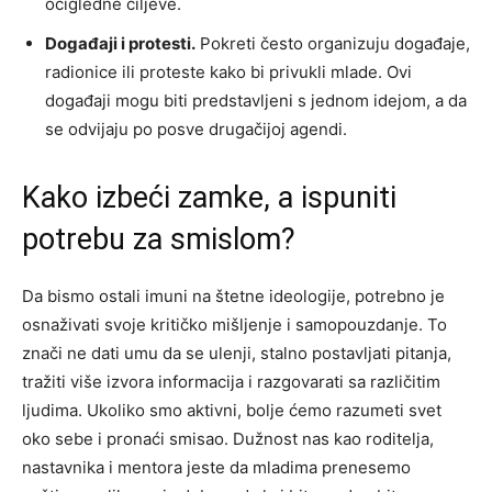
očigledne ciljeve.
Događaji i protesti.
Pokreti često organizuju događaje,
radionice ili proteste kako bi privukli mlade. Ovi
događaji mogu biti predstavljeni s jednom idejom, a da
se odvijaju po posve drugačijoj agendi.
Kako izbeći zamke, a ispuniti
potrebu za smislom?
Da bismo ostali imuni na štetne ideologije, potrebno je
osnaživati svoje kritičko mišljenje i samopouzdanje. To
znači ne dati umu da se ulenji, stalno postavljati pitanja,
tražiti više izvora informacija i razgovarati sa različitim
ljudima. Ukoliko smo aktivni, bolje ćemo razumeti svet
oko sebe i pronaći smisao. Dužnost nas kao roditelja,
nastavnika i mentora jeste da mladima prenesemo