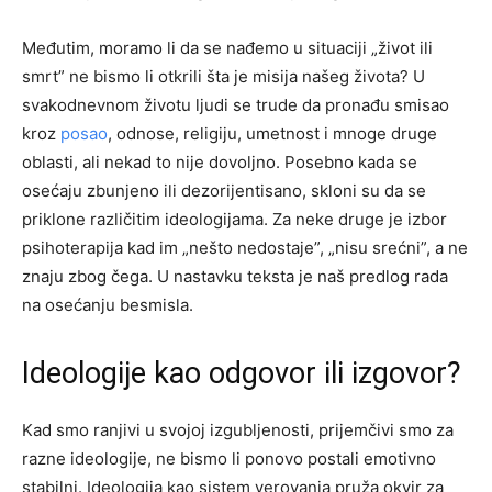
Međutim, moramo li da se nađemo u situaciji „život ili
smrt” ne bismo li otkrili šta je misija našeg života? U
svakodnevnom životu ljudi se trude da pronađu smisao
kroz
posao
, odnose, religiju, umetnost i mnoge druge
oblasti, ali nekad to nije dovoljno. Posebno kada se
osećaju zbunjeno ili dezorijentisano, skloni su da se
priklone različitim ideologijama. Za neke druge je izbor
psihoterapija kad im „nešto nedostaje”, „nisu srećni”, a ne
znaju zbog čega. U nastavku teksta je naš predlog rada
na osećanju besmisla.
Ideologije kao odgovor ili izgovor?
Kad smo ranjivi u svojoj izgubljenosti, prijemčivi smo za
razne ideologije, ne bismo li ponovo postali emotivno
stabilni. Ideologija kao sistem verovanja pruža okvir za