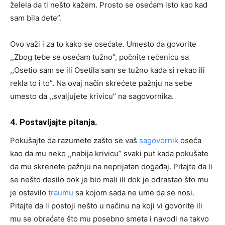
želela da ti nešto kažem. Prosto se osećam isto kao kad
sam bila dete”.
Ovo važi i za to kako se osećate. Umesto da govorite
,,Zbog tebe se osećam tužno”, počnite rečenicu sa
,,Osetio sam se ili Osetila sam se tužno kada si rekao ili
rekla to i to”. Na ovaj način skrećete pažnju na sebe
umesto da ,,svaljujete krivicu” na sagovornika.
4. Postavljajte pitanja.
Pokušajte da razumete zašto se vaš
sagovornik
oseća
kao da mu neko ,,nabija krivicu” svaki put kada pokušate
da mu skrenete pažnju na neprijatan događaj. Pitajte da li
se nešto desilo dok je bio mali ili dok je odrastao što mu
je ostavilo
traumu
sa kojom sada ne ume da se nosi.
Pitajte da li postoji nešto u načinu na koji vi govorite ili
mu se obraćate što mu posebno smeta i navodi na takvo