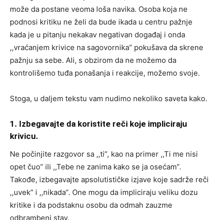
može da postane veoma loša navika. Osoba koja ne
podnosi kritiku ne želi da bude ikada u centru pažnje
kada je u pitanju nekakav negativan događaj i onda
,,vraćanjem krivice na sagovornika” pokušava da skrene
pažnju sa sebe. Ali, s obzirom da ne možemo da
kontrolišemo tuđa ponašanja i reakcije, možemo svoje.
Stoga, u daljem tekstu vam nudimo nekoliko saveta kako.
1. Izbegavajte da koristite reči koje impliciraju
krivicu.
Ne počinjite razgovor sa ,,ti”, kao na primer ,,Ti me nisi
opet čuo” ili ,,Tebe ne zanima kako se ja osećam”.
Takođe, izbegavajte apsolutističke izjave koje sadrže reči
,,uvek” i ,,nikada”. One mogu da impliciraju veliku dozu
kritike i da podstaknu osobu da odmah zauzme
odbrambeni stav.