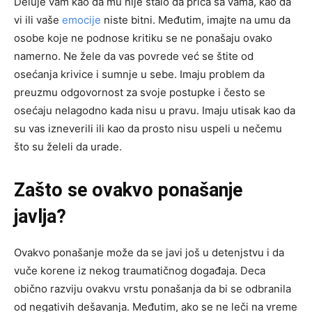
Deluje vam kao da mu nije stalo da priča sa vama, kao da
vi ili vaše
emocije
niste bitni. Međutim, imajte na umu da
osobe koje ne podnose kritiku se ne ponašaju ovako
namerno. Ne žele da vas povrede već se štite od
osećanja krivice i sumnje u sebe. Imaju problem da
preuzmu odgovornost za svoje postupke i često se
osećaju nelagodno kada nisu u pravu. Imaju utisak kao da
su vas izneverili ili kao da prosto nisu uspeli u nečemu
što su želeli da urade.
Zašto se ovakvo ponašanje
javlja?
Ovakvo ponašanje može da se javi još u detenjstvu i da
vuče korene iz nekog traumatičnog događaja. Deca
obično razviju ovakvu vrstu ponašanja da bi se odbranila
od negativih dešavanja. Međutim, ako se ne leči na vreme