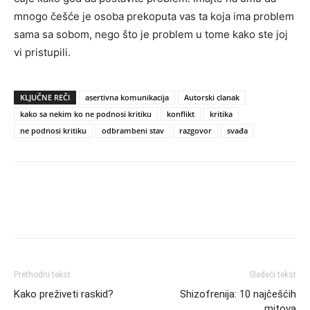
mnogo češće je osoba prekoputa vas ta koja ima problem
sama sa sobom, nego što je problem u tome kako ste joj
vi pristupili.
KLJUČNE REČI
asertivna komunikacija
Autorski clanak
kako sa nekim ko ne podnosi kritiku
konflikt
kritika
ne podnosi kritiku
odbrambeni stav
razgovor
svađa
Prethodni tekst
Sledeći tekst
Kako preživeti raskid?
Shizofrenija: 10 najčešćih
mitova