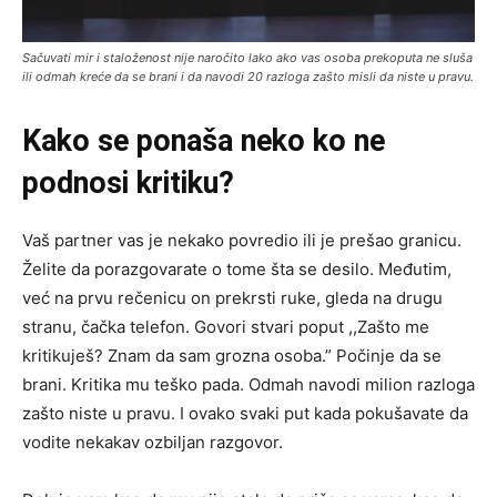
Sačuvati mir i staloženost nije naročito lako ako vas osoba prekoputa ne sluša
ili odmah kreće da se brani i da navodi 20 razloga zašto misli da niste u pravu.
Kako se ponaša neko ko ne
podnosi kritiku?
Vaš partner vas je nekako povredio ili je prešao granicu.
Želite da porazgovarate o tome šta se desilo. Međutim,
već na prvu rečenicu on prekrsti ruke, gleda na drugu
stranu, čačka telefon. Govori stvari poput ,,Zašto me
kritikuješ? Znam da sam grozna osoba.” Počinje da se
brani. Kritika mu teško pada. Odmah navodi milion razloga
zašto niste u pravu. I ovako svaki put kada pokušavate da
vodite nekakav ozbiljan razgovor.