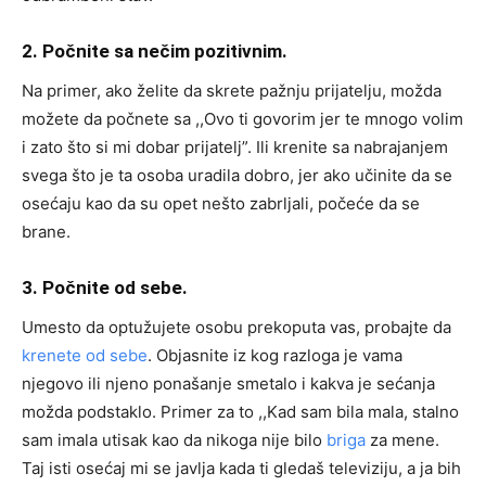
2. Počnite sa nečim pozitivnim.
Na primer, ako želite da skrete pažnju prijatelju, možda
možete da počnete sa ,,Ovo ti govorim jer te mnogo volim
i zato što si mi dobar prijatelj”. Ili krenite sa nabrajanjem
svega što je ta osoba uradila dobro, jer ako učinite da se
osećaju kao da su opet nešto zabrljali, počeće da se
brane.
3. Počnite od sebe.
Umesto da optužujete osobu prekoputa vas, probajte da
krenete od sebe
. Objasnite iz kog razloga je vama
njegovo ili njeno ponašanje smetalo i kakva je sećanja
možda podstaklo. Primer za to ,,Kad sam bila mala, stalno
sam imala utisak kao da nikoga nije bilo
briga
za mene.
Taj isti osećaj mi se javlja kada ti gledaš televiziju, a ja bih