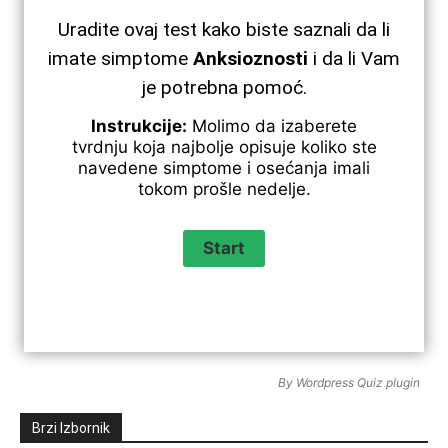
Uradite ovaj test kako biste saznali da li
imate simptome
Anksioznosti
i da li Vam
je potrebna pomoć.
Instrukcije:
Molimo da izaberete
tvrdnju koja najbolje opisuje koliko ste
navedene simptome i osećanja imali
tokom prošle nedelje.
By
Wordpress Quiz plugin
Brzi Izbornik