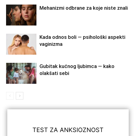
Mehanizmi odbrane za koje niste znali
Kada odnos boli — psihološki aspekti
vaginizma
Gubitak kućnog ljubimca — kako
olakšati sebi
TEST ZA ANKSIOZNOST