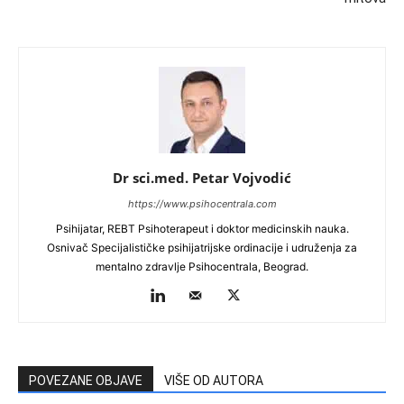
Dr sci.med. Petar Vojvodić
https://www.psihocentrala.com
Psihijatar, REBT Psihoterapeut i doktor medicinskih nauka.
Osnivač Specijalističke psihijatrijske ordinacije i udruženja za
mentalno zdravlje Psihocentrala, Beograd.
POVEZANE OBJAVE
VIŠE OD AUTORA