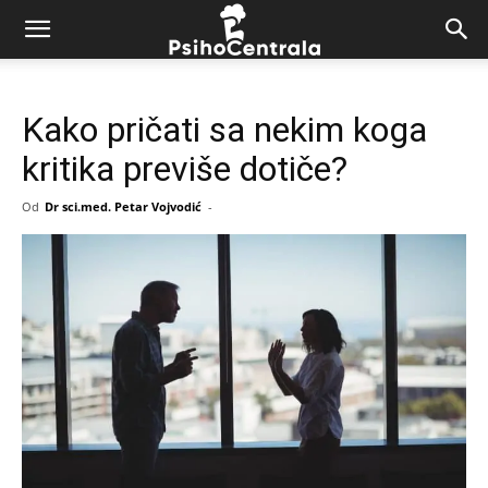
Kako pričati sa nekim koga
kritika previše dotiče?
Od
Dr sci.med. Petar Vojvodić
-