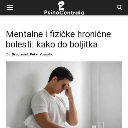
Mentalne i fizičke hronične
bolesti: kako do boljitka
Od
Dr sci.med. Petar Vojvodić
-