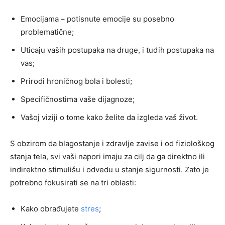
Emocijama – potisnute emocije su posebno
problematične;
Uticaju vaših postupaka na druge, i tuđih postupaka na
vas;
Prirodi hroničnog bola i bolesti;
Specifičnostima vaše dijagnoze;
Vašoj viziji o tome kako želite da izgleda vaš život.
S obzirom da blagostanje i zdravlje zavise i od fiziološkog
stanja tela, svi vaši napori imaju za cilj da ga direktno ili
indirektno stimulišu i odvedu u stanje sigurnosti. Zato je
potrebno fokusirati se na tri oblasti:
Kako obrađujete
stres
;