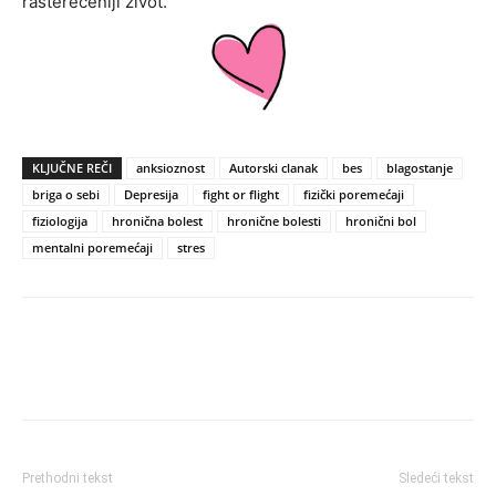
rasterećeniji život.
KLJUČNE REČI
anksioznost
Autorski clanak
bes
blagostanje
briga o sebi
Depresija
fight or flight
fizički poremećaji
fiziologija
hronična bolest
hronične bolesti
hronični bol
mentalni poremećaji
stres
Prethodni tekst
Sledeći tekst