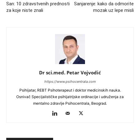
San: 10 zdravstvenih prednosti
Sanjarenje: kako da odmorite
za koje niste znali
mozak uz lepe misli
Dr sci.med. Petar Vojvodić
https://www.psihocentrala.com
Psihijatar, REBT Psihoterapeut i doktor medicinskih nauka.
Osnivač Specijalističke psihijatrijske ordinacije i udruženja za
mentalno zdravlje Psihocentrala, Beograd.