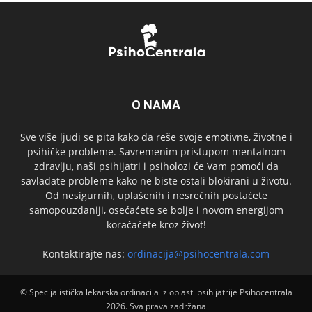
O NAMA
Sve više ljudi se pita kako da reše svoje emotivne, životne i
psihičke probleme. Savremenim pristupom mentalnom
zdravlju, naši psihijatri i psiholozi će Vam pomoći da
savladate probleme kako ne biste ostali blokirani u životu.
Od nesigurnih, uplašenih i nesrećnih postaćete
samopouzdaniji, osećaćete se bolje i novom energijom
koračaćete kroz život!
Kontaktirajte nas:
ordinacija@psihocentrala.com
© Specijalistička lekarska ordinacija iz oblasti psihijatrije Psihocentrala
2026. Sva prava zadržana