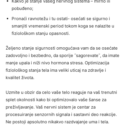
Kakvo je stanje vašeg nervnog sistema – mirno ili
pobuđeno;
Pronaći ravnotežu i tu ostati- osećati se sigurno i
smanjiti vremenski period tokom koga se nalazite u
fiziološkom stanju opasnosti.
Željeno stanje sigurnosti omogućava vam da se osećate
zadovoljno i bezbedno, da sporije ˝sagorevate˝, da imate
manje upala i niži nivo hormona stresa. Optimizacija
fiziološkog stanja tela ima veliki uticaj na zdravlje i
kvalitet života.
Uzmite u obzir da celo vaše telo reaguje na vaš trenutni
splet okolnosti kako bi optimizovalo vaše šanse za
preživljavanje. Vaš nervni sistem je centar za
procesuiranje senzornih signala i sastavni deo reakcije.
Ne postoji apsolutno nikakvo razdvajanje uma i tela.