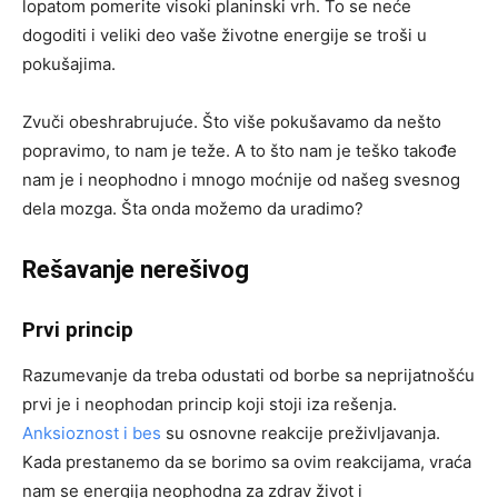
lopatom pomerite visoki planinski vrh. To se neće
dogoditi i veliki deo vaše životne energije se troši u
pokušajima.
Zvuči obeshrabrujuće. Što više pokušavamo da nešto
popravimo, to nam je teže. A to što nam je teško takođe
nam je i neophodno i mnogo moćnije od našeg svesnog
dela mozga. Šta onda možemo da uradimo?
Rešavanje nerešivog
Prvi princip
Razumevanje da treba odustati od borbe sa neprijatnošću
prvi je i neophodan princip koji stoji iza rešenja.
Anksioznost i bes
su osnovne reakcije preživljavanja.
Kada prestanemo da se borimo sa ovim reakcijama, vraća
nam se energija neophodna za zdrav život i