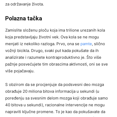
za održavanje života.
Polazna tačka
Zamislite složenu ploču koja ima trilione urezanih kola
koja predstavljaju životni vek. Ova kola se ne mogu
menjati iz nekoliko razloga. Prvo, ona se
pamte
, slično
vožnji bicikla. Drugo, svaki put kada pokušate da ih
analizirate i razumete kontraproduktivno je. Što više
pažnje posvećujete tim obrascima aktivnosti, oni se sve
više pojačavaju.
S obzirom da se procjenjuje da podsvesni deo mozga
obrađuje 20 miliona bitova informacija u sekundi (u
poređenju sa svesnim delom mozga koji obrađuje samo
40 bitova u sekundi), racionalne intervencije ne mogu
napraviti ključne promene. To je kao da pokušavate da