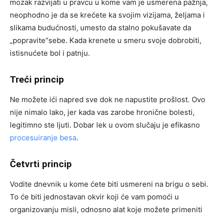
mozak razvijati u pravcu u kome vam je usmerena pažnja,
neophodno je da se krećete ka svojim vizijama, željama i
slikama budućnosti, umesto da stalno pokušavate da
„popravite“sebe. Kada krenete u smeru svoje dobrobiti,
istisnućete bol i patnju.
Treći princip
Ne možete ići napred sve dok ne napustite prošlost. Ovo
nije nimalo lako, jer kada vas zarobe hronične bolesti,
legitimno ste ljuti. Dobar lek u ovom slučaju je efikasno
procesuiranje besa
.
Četvrti princip
Vodite dnevnik u kome ćete biti usmereni na brigu o sebi.
To će biti jednostavan okvir koji će vam pomoći u
organizovanju misli, odnosno alat koje možete primeniti