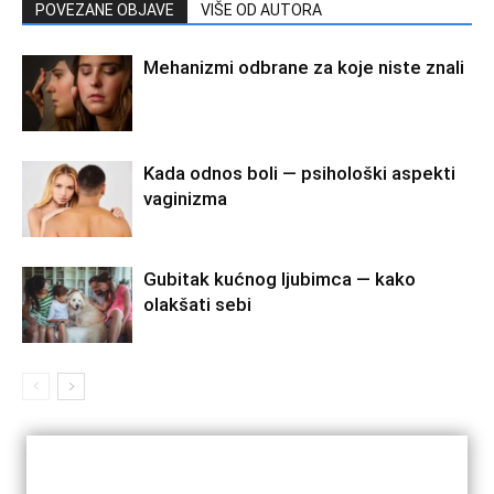
POVEZANE OBJAVE
VIŠE OD AUTORA
Mehanizmi odbrane za koje niste znali
Kada odnos boli — psihološki aspekti
vaginizma
Gubitak kućnog ljubimca — kako
olakšati sebi