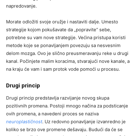
napredovanje.
Morate odložiti svoje oružje i nastaviti dalje. Umesto
strategije kojom pokušavate da „popravite“ sebe,
potrebne su vam nove strategije. Većina pristupa koristi
metode koje se ponavljanjem povezuju sa nesvesnim
delom mozga. Ovo je slično preusmeravanju reke u drugi
kanal. Počinjete malim koracima, stvarajući nove kanale, a
na kraju će vam i sam protok vode pomoći u procesu.
Drugi princip
Drugi princip predstavlja razvijanje novog skupa
pozitivnih promena. Postoji mnogo načina za podsticanje
ovih promena, a navedeni proces se naziva
neuroplastičnost
. Uz redovno ponavljanje izvanredno je
koliko se brzo ove promene dešavaju. Budući da će se