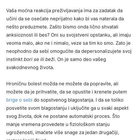
Vaša moćna reakcija preživljavanja ima za zadatak da
učini da se osećate neprijatno kako bi vas naterala da
nešto preduzmete. Zašto bismo onda lično shvatali
anksioznost ili bes? Oni su svojstveni opstanku, ali imaju
veoma malo, ako ne i nimalo, veze sa tim ko smo. Zato je
neophodno da sebi omogućite da depersonalizujete svoj
instinkt
bori se ili beži
. On je samo deo vašeg
svakodnevnog života.
Hroničnu bolest možda ne možete da popravite, ali
možete da je prihvatite, da se opustite i krenete putem
brige o sebi
do sopstvenog blagostanja. I da se toliko
posvetite svom blagostanju i uključite ga u svaki aspekt
svog života, dok ne postane automatski proces. Što
manje vremena provedete u fiziološkom stanju
ugroženosti, imaćete više snage za jedan drugačiji,