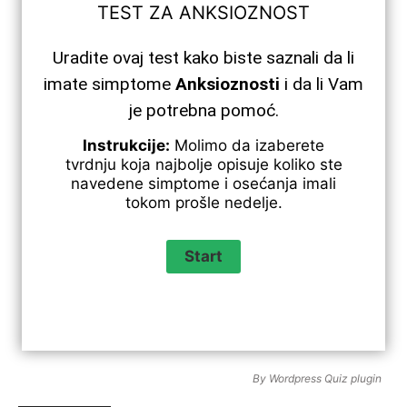
TEST ZA ANKSIOZNOST
Uradite ovaj test kako biste saznali da li
imate simptome
Anksioznosti
i da li Vam
je potrebna pomoć.
Instrukcije:
Molimo da izaberete
tvrdnju koja najbolje opisuje koliko ste
navedene simptome i osećanja imali
tokom prošle nedelje.
By
Wordpress Quiz plugin