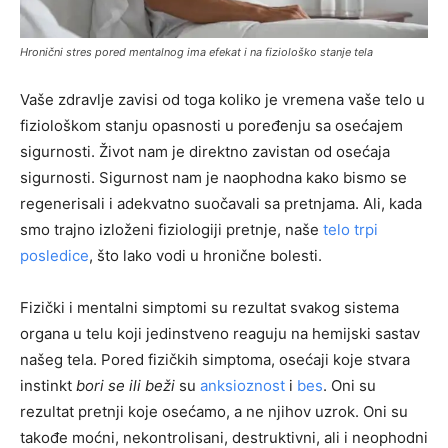
Hronični stres pored mentalnog ima efekat i na fiziološko stanje tela
Vaše zdravlje zavisi od toga koliko je vremena vaše telo u
fiziološkom stanju opasnosti u poređenju sa osećajem
sigurnosti. Život nam je direktno zavistan od osećaja
sigurnosti. Sigurnost nam je naophodna kako bismo se
regenerisali i adekvatno suočavali sa pretnjama. Ali, kada
smo trajno izloženi fiziologiji pretnje, naše
telo trpi
posledice
, što lako vodi u hronične bolesti.
Fizički i mentalni simptomi su rezultat svakog sistema
organa u telu koji jedinstveno reaguju na hemijski sastav
našeg tela. Pored fizičkih simptoma, osećaji koje stvara
instinkt
bori se ili beži
su
anksioznost
i
bes
. Oni su
rezultat pretnji koje osećamo, a ne njihov uzrok. Oni su
takođe moćni, nekontrolisani, destruktivni, ali i neophodni