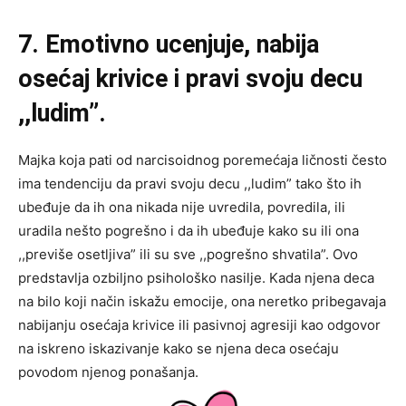
7. Emotivno ucenjuje, nabija
osećaj krivice i pravi svoju decu
,,ludim”.
Majka koja pati od narcisoidnog poremećaja ličnosti često
ima tendenciju da pravi svoju decu ,,ludim” tako što ih
ubeđuje da ih ona nikada nije uvredila, povredila, ili
uradila nešto pogrešno i da ih ubeđuje kako su ili ona
,,previše osetljiva” ili su sve ,,pogrešno shvatila”. Ovo
predstavlja ozbiljno psihološko nasilje. Kada njena deca
na bilo koji način iskažu emocije, ona neretko pribegavaja
nabijanju osećaja krivice ili pasivnoj agresiji kao odgovor
na iskreno iskazivanje kako se njena deca osećaju
povodom njenog ponašanja.