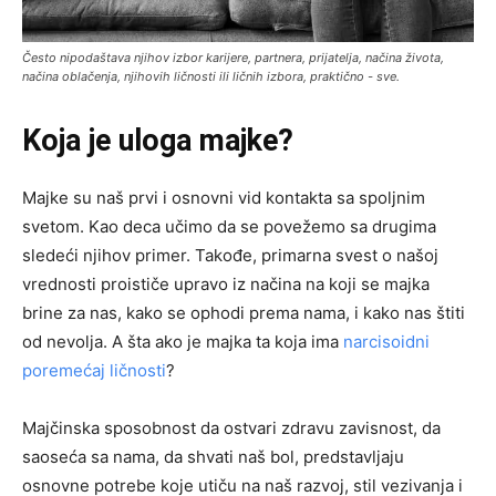
Često nipodaštava njihov izbor karijere, partnera, prijatelja, načina života,
načina oblačenja, njihovih ličnosti ili ličnih izbora, praktično - sve.
Koja je uloga majke?
Majke su naš prvi i osnovni vid kontakta sa spoljnim
svetom. Kao deca učimo da se povežemo sa drugima
sledeći njihov primer. Takođe, primarna svest o našoj
vrednosti proističe upravo iz načina na koji se majka
brine za nas, kako se ophodi prema nama, i kako nas štiti
od nevolja. A šta ako je majka ta koja ima
narcisoidni
poremećaj ličnosti
?
Majčinska sposobnost da ostvari zdravu zavisnost, da
saoseća sa nama, da shvati naš bol, predstavljaju
osnovne potrebe koje utiču na naš razvoj, stil vezivanja i