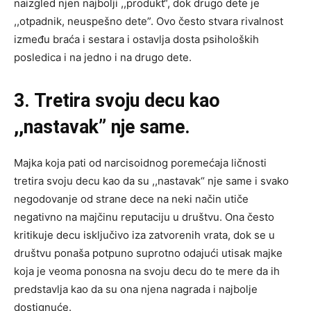
naizgled njen najbolji ,,produkt“, dok drugo dete je
,,otpadnik, neuspešno dete”. Ovo često stvara rivalnost
između braća i sestara i ostavlja dosta psiholoških
posledica i na jedno i na drugo dete.
3. Tretira svoju decu kao
,,nastavak” nje same.
Majka koja pati od narcisoidnog poremećaja ličnosti
tretira svoju decu kao da su ,,nastavak“ nje same i svako
negodovanje od strane dece na neki način utiče
negativno na majčinu reputaciju u društvu. Ona često
kritikuje decu isključivo iza zatvorenih vrata, dok se u
društvu ponaša potpuno suprotno odajući utisak majke
koja je veoma ponosna na svoju decu do te mere da ih
predstavlja kao da su ona njena nagrada i najbolje
dostignuće.