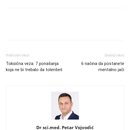
Prethodni tekst
Sledeći tekst
Toksična veza: 7 ponašanja
6 načina da postanete
koja ne bi trebalo da tolerišeš
mentalno jači
Dr sci.med. Petar Vojvodić