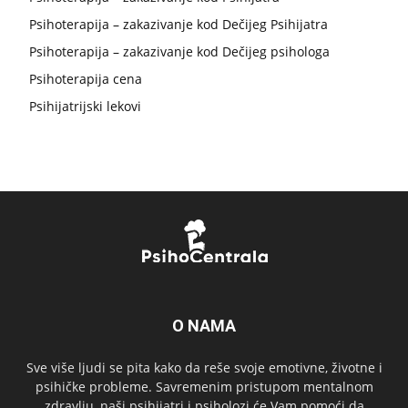
Psihoterapija – zakazivanje kod Dečijeg Psihijatra
Psihoterapija – zakazivanje kod Dečijeg psihologa
Psihoterapija cena
Psihijatrijski lekovi
O NAMA
Sve više ljudi se pita kako da reše svoje emotivne, životne i
psihičke probleme. Savremenim pristupom mentalnom
zdravlju, naši psihijatri i psiholozi će Vam pomoći da