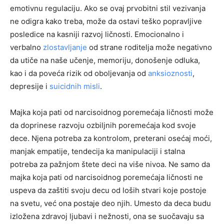
emotivnu regulaciju. Ako se ovaj prvobitni stil vezivanja
ne odigra kako treba, može da ostavi teško popravljive
posledice na kasniji razvoj ličnosti. Emocionalno i
verbalno
zlostavljanje
od strane roditelja može negativno
da utiče na naše učenje, memoriju, donošenje odluka,
kao i da poveća rizik od oboljevanja od
anksioznosti
,
depresije i
suicidnih misli
.
Majka koja pati od narcisoidnog poremećaja ličnosti može
da doprinese razvoju ozbiljnih poremećaja kod svoje
dece. Njena potreba za kontrolom, preterani osećaj moći,
manjak empatije, tendecija ka manipulaciji i stalna
potreba za pažnjom štete deci na više nivoa. Ne samo da
majka koja pati od narcisoidnog poremećaja ličnosti ne
uspeva da zaštiti svoju decu od loših stvari koje postoje
na svetu, već ona postaje deo njih. Umesto da deca budu
izložena zdravoj ljubavi i nežnosti, ona se suočavaju sa