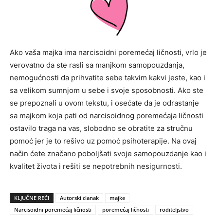
Ako vaša majka ima narcisoidni poremećaj ličnosti, vrlo je
verovatno da ste rasli sa manjkom samopouzdanja,
nemogućnosti da prihvatite sebe takvim kakvi jeste, kao i
sa velikom sumnjom u sebe i svoje sposobnosti. Ako ste
se prepoznali u ovom tekstu, i osećate da je odrastanje
sa majkom koja pati od narcisoidnog poremećaja ličnosti
ostavilo traga na vas, slobodno se obratite za stručnu
pomoć jer je to rešivo uz pomoć psihoterapije. Na ovaj
način ćete značano poboljšati svoje samopouzdanje kao i
kvalitet života i rešiti se nepotrebnih nesigurnosti.
KLJUČNE REČI
Autorski clanak
majke
Narcisoidni poremećaj ličnosti
poremećaj ličnosti
roditeljstvo