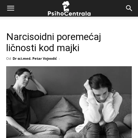
Narcisoidni poremećaj
ličnosti kod majki
Od
Dr sci.med. Petar Vojvodić
-