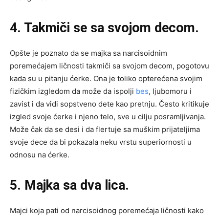
4. Takmiči se sa svojom decom.
Opšte je poznato da se majka sa narcisoidnim
poremećajem ličnosti takmiči sa svojom decom, pogotovu
kada su u pitanju ćerke. Ona je toliko opterećena svojim
fizičkim izgledom da može da ispolji
bes
, ljubomoru i
zavist i da vidi sopstveno dete kao pretnju. Često kritikuje
izgled svoje ćerke i njeno telo, sve u cilju posramljivanja.
Može čak da se desi i da flertuje sa muškim prijateljima
svoje dece da bi pokazala neku vrstu superiornosti u
odnosu na ćerke.
5. Majka sa dva lica.
Majci koja pati od narcisoidnog poremećaja ličnosti kako