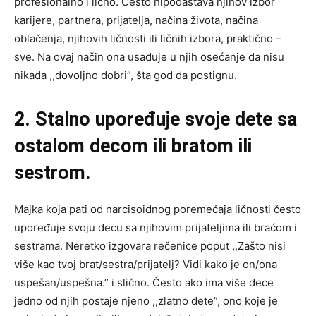
profesionalno i lično. Često nipodaštava njihov izbor
karijere, partnera, prijatelja, načina života, načina
oblačenja, njihovih ličnosti ili ličnih izbora, praktično –
sve. Na ovaj način ona usađuje u njih osećanje da nisu
nikada ,,dovoljno dobri”, šta god da postignu.
2. Stalno upoređuje svoje dete sa
ostalom decom ili bratom ili
sestrom.
Majka koja pati od narcisoidnog poremećaja ličnosti često
upoređuje svoju decu sa njihovim prijateljima ili braćom i
sestrama. Neretko izgovara rečenice poput ,,Zašto nisi
više kao tvoj brat/sestra/prijatelj? Vidi kako je on/ona
uspešan/uspešna.” i slično. Često ako ima više dece
jedno od njih postaje njeno ,,zlatno dete”, ono koje je