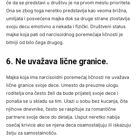
će da se predstavi u društvu je na prvom mestu prioriteta.
Ona se zbog toga neretko predstavlja kao veoma brižna,
umiljata i posvećena majka dok sa druge strane zlostavlja
svoju decu emotivno a nekada i fizički. Društveni status
majke koja pati od narcisoidnog poremećaja ličnosti je
bitniji od bilo čega drugog.
6. Ne uvažava lične granice.
Majka koja ima narcisoidni poremećaj ličnosti ne uvažava
lične granice svoje dece. Umesto da preuzme ulogu
roditelja ona često želi da bude prijatelj svoje dece i
ponaša se u skladu sa tim. Ulazi u sobu bez kucanja, čita
njihove dnevnike, često se raspituje za romantične
partnere svoje dece do detalja. Usput neretko nabija
osećaj krivice ako se njena deca osamostaljuju ili iskazuju
želju za samostalnošću.