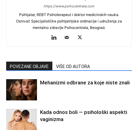
https://www.psihocentrala.com
Psihijatar, REBT Psihoterapeut i doktor medicinskih nauka.
Osnivač Specijalističke psihijatrijske ordinacije i udruženja za
mentalno zdravlje Psihocentrala, Beograd.
POVEZANE OBJAVE
VIŠE OD AUTORA
Mehanizmi odbrane za koje niste znali
Kada odnos boli — psihološki aspekti
vaginizma