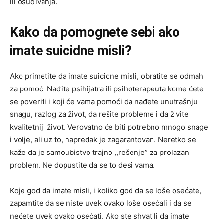
ili osuđivanja.
Kako da pomognete sebi ako
imate suicidne misli?
Ako primetite da imate suicidne misli, obratite se odmah
za pomoć. Nađite psihijatra ili psihoterapeuta kome ćete
se poveriti i koji će vama pomoći da nađete unutrašnju
snagu, razlog za život, da rešite probleme i da živite
kvalitetniji život. Verovatno će biti potrebno mnogo snage
i volje, ali uz to, napredak je zagarantovan. Neretko se
kaže da je samoubistvo trajno ,,rešenje” za prolazan
problem. Ne dopustite da se to desi vama.
Koje god da imate misli, i koliko god da se loše osećate,
zapamtite da se niste uvek ovako loše osećali i da se
nećete uvek ovako osećati. Ako ste shvatili da imate