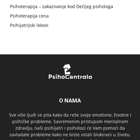
Psihoterapija – zakazivanje kod Dečijeg psihologa
Psihoterapija cena
Psihijatrijski lekovi
O NAMA
Sve više ljudi se pita kako da reše svoje emotivne, životne i
psihičke probleme. Savremenim pristupom mentalnom
zdravlju, naši psihijatri i psiholozi će Vam pomoći da
savladate probleme kako ne biste ostali blokirani u životu.