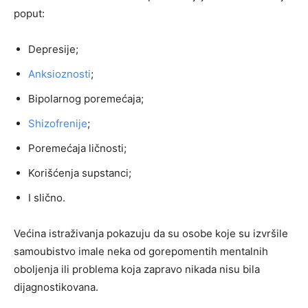
poput:
Depresije;
Anksioznosti
;
Bipolarnog poremećaja;
Shizofrenije
;
Poremećaja ličnosti;
Korišćenja supstanci;
I slično.
Većina istraživanja pokazuju da su osobe koje su izvršile
samoubistvo imale neka od gorepomentih mentalnih
oboljenja ili problema koja zapravo nikada nisu bila
dijagnostikovana.