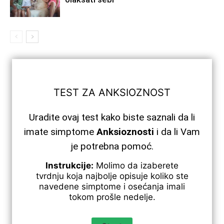
TEST ZA ANKSIOZNOST
Uradite ovaj test kako biste saznali da li
imate simptome
Anksioznosti
i da li Vam
je potrebna pomoć.
Instrukcije:
Molimo da izaberete
tvrdnju koja najbolje opisuje koliko ste
navedene simptome i osećanja imali
tokom prošle nedelje.