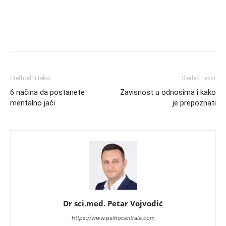
Prethodni tekst
Sledeći tekst
6 načina da postanete
Zavisnost u odnosima i kako
mentalno jači
je prepoznati
Dr sci.med. Petar Vojvodić
https://www.psihocentrala.com