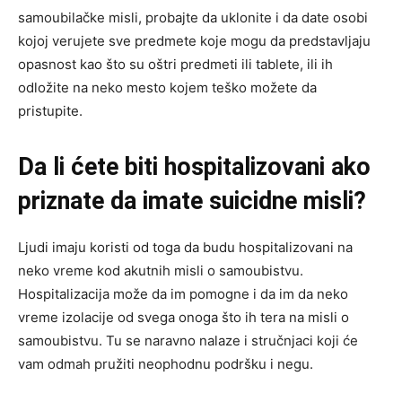
samoubilačke misli, probajte da uklonite i da date osobi
kojoj verujete sve predmete koje mogu da predstavljaju
opasnost kao što su oštri predmeti ili tablete, ili ih
odložite na neko mesto kojem teško možete da
pristupite.
Da li ćete biti hospitalizovani ako
priznate da imate suicidne misli?
Ljudi imaju koristi od toga da budu hospitalizovani na
neko vreme kod akutnih misli o samoubistvu.
Hospitalizacija može da im pomogne i da im da neko
vreme izolacije od svega onoga što ih tera na misli o
samoubistvu. Tu se naravno nalaze i stručnjaci koji će
vam odmah pružiti neophodnu podršku i negu.