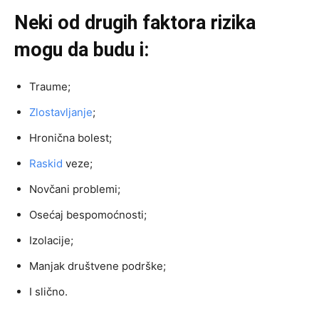
Neki od drugih faktora rizika
mogu da budu i:
Traume;
Zlostavljanje
;
Hronična bolest;
Raskid
veze;
Novčani problemi;
Osećaj bespomoćnosti;
Izolacije;
Manjak društvene podrške;
I slično.