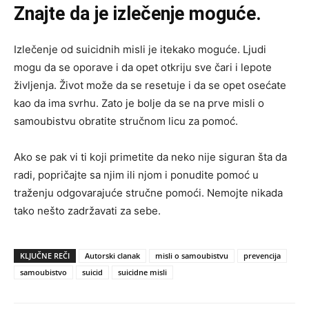
Znajte da je izlečenje moguće.
Izlečenje od suicidnih misli je itekako moguće. Ljudi
mogu da se oporave i da opet otkriju sve čari i lepote
življenja. Život može da se resetuje i da se opet osećate
kao da ima svrhu. Zato je bolje da se na prve misli o
samoubistvu obratite stručnom licu za pomoć.
Ako se pak vi ti koji primetite da neko nije siguran šta da
radi, popričajte sa njim ili njom i ponudite pomoć u
traženju odgovarajuće stručne pomoći. Nemojte nikada
tako nešto zadržavati za sebe.
KLJUČNE REČI
Autorski clanak
misli o samoubistvu
prevencija
samoubistvo
suicid
suicidne misli