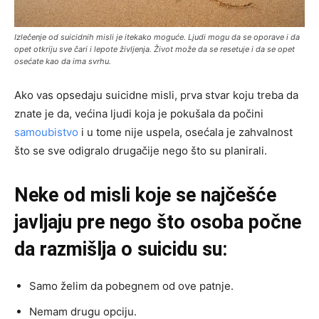
Izlečenje od suicidnih misli je itekako moguće. Ljudi mogu da se oporave i da
opet otkriju sve čari i lepote življenja. Život može da se resetuje i da se opet
osećate kao da ima svrhu.
Ako vas opsedaju suicidne misli, prva stvar koju treba da
znate je da, većina ljudi koja je pokušala da počini
samoubistvo
i u tome nije uspela, osećala je zahvalnost
što se sve odigralo drugačije nego što su planirali.
Neke od misli koje se najčešće
javljaju pre nego što osoba počne
da razmišlja o suicidu su:
Samo želim da pobegnem od ove patnje.
Nemam drugu opciju.