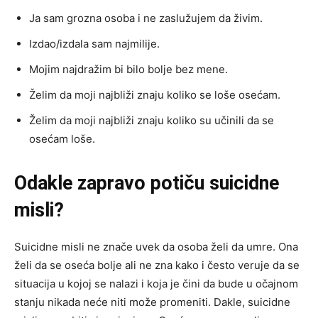
Ja sam grozna osoba i ne zaslužujem da živim.
Izdao/izdala sam najmilije.
Mojim najdražim bi bilo bolje bez mene.
Želim da moji najbliži znaju koliko se loše osećam.
Želim da moji najbliži znaju koliko su učinili da se
osećam loše.
Odakle zapravo potiču suicidne
misli?
Suicidne misli ne znače uvek da osoba želi da umre. Ona
želi da se oseća bolje ali ne zna kako i često veruje da se
situacija u kojoj se nalazi i koja je čini da bude u očajnom
stanju nikada neće niti može promeniti. Dakle, suicidne