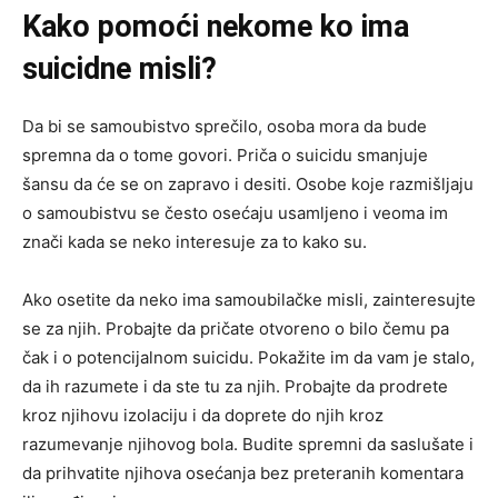
Kako pomoći nekome ko ima
suicidne misli?
Da bi se samoubistvo sprečilo, osoba mora da bude
spremna da o tome govori. Priča o suicidu smanjuje
šansu da će se on zapravo i desiti. Osobe koje razmišljaju
o samoubistvu se često osećaju usamljeno i veoma im
znači kada se neko interesuje za to kako su.
Ako osetite da neko ima samoubilačke misli, zainteresujte
se za njih. Probajte da pričate otvoreno o bilo čemu pa
čak i o potencijalnom suicidu. Pokažite im da vam je stalo,
da ih razumete i da ste tu za njih. Probajte da prodrete
kroz njihovu izolaciju i da doprete do njih kroz
razumevanje njihovog bola. Budite spremni da saslušate i
da prihvatite njihova osećanja bez preteranih komentara