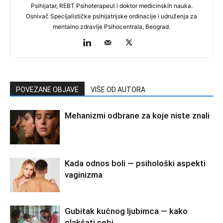
Psihijatar, REBT Psihoterapeut i doktor medicinskih nauka.
Osnivač Specijalističke psihijatrijske ordinacije i udruženja za
mentalno zdravlje Psihocentrala, Beograd.
POVEZANE OBJAVE
VIŠE OD AUTORA
Mehanizmi odbrane za koje niste znali
Kada odnos boli — psihološki aspekti
vaginizma
Gubitak kućnog ljubimca — kako
olakšati sebi