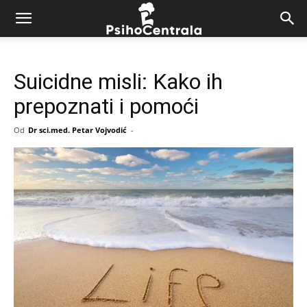
Suicidne misli: Kako ih
prepoznati i pomoći
Od
Dr sci.med. Petar Vojvodić
-