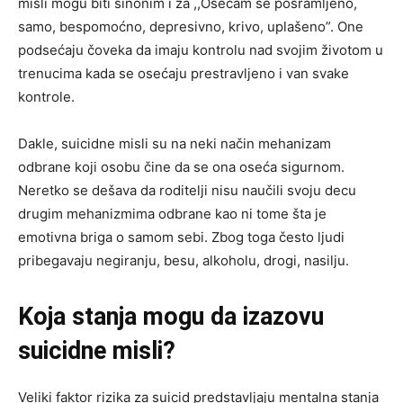
misli mogu biti sinonim i za ,,Osećam se posramljeno,
samo, bespomoćno, depresivno, krivo, uplašeno”. One
podsećaju čoveka da imaju kontrolu nad svojim životom u
trenucima kada se osećaju prestravljeno i van svake
kontrole.
Dakle, suicidne misli su na neki način mehanizam
odbrane koji osobu čine da se ona oseća sigurnom.
Neretko se dešava da roditelji nisu naučili svoju decu
drugim mehanizmima odbrane kao ni tome šta je
emotivna briga o samom sebi. Zbog toga često ljudi
pribegavaju negiranju, besu, alkoholu, drogi, nasilju.
Koja stanja mogu da izazovu
suicidne misli?
Veliki faktor rizika za suicid predstavljaju mentalna stanja