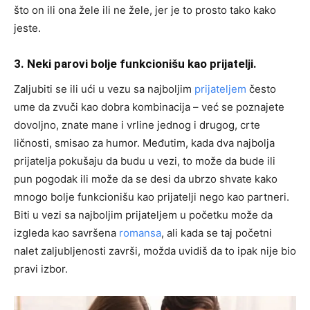
što on ili ona žele ili ne žele, jer je to prosto tako kako
jeste.
3. Neki parovi bolje funkcionišu kao prijatelji.
Zaljubiti se ili ući u vezu sa najboljim
prijateljem
često
ume da zvuči kao dobra kombinacija – već se poznajete
dovoljno, znate mane i vrline jednog i drugog, crte
ličnosti, smisao za humor. Međutim, kada dva najbolja
prijatelja pokušaju da budu u vezi, to može da bude ili
pun pogodak ili može da se desi da ubrzo shvate kako
mnogo bolje funkcionišu kao prijatelji nego kao partneri.
Biti u vezi sa najboljim prijateljem u početku može da
izgleda kao savršena
romansa
, ali kada se taj početni
nalet zaljubljenosti završi, možda uvidiš da to ipak nije bio
pravi izbor.