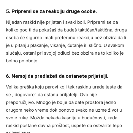
5. Pripremi se za reakciju druge osobe.
Nijedan raskid nije prijatan i svaki boli. Pripremi se da
koliko god ti da pokušaš da budeš taktičan/taktična, druga
osoba će sigurno imati preteranu reakciju bez obzira da li
je u pitanju plakanje, vikanje, ćutanje ili slično. U svakom
slučaju, ostani pri svojoj odluci bez obzira na to koliko je
bolno po oboje.
6. Nemoj da predlažeš da ostanete prijatelji.
Velika greška koju parovi koji tek raskinu urade jeste da
se ,,dogovore” da ostanu priljatelji. Ovo nije
preporučljivo. Mnogo je bolje da date prostora jedno
drugom neko vreme dok ponovo svako ne uzme život u
svoje ruke. Možda nekada kasnije u budućnosti, kada
raskid postane davna prošlost, uspete da ostvarite lepo