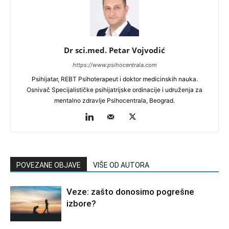
Dr sci.med. Petar Vojvodić
https://www.psihocentrala.com
Psihijatar, REBT Psihoterapeut i doktor medicinskih nauka.
Osnivač Specijalističke psihijatrijske ordinacije i udruženja za
mentalno zdravlje Psihocentrala, Beograd.
POVEZANE OBJAVE
VIŠE OD AUTORA
Veze: zašto donosimo pogrešne
izbore?