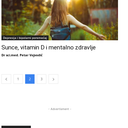
Depresija i bipolarni poremećaj
Sunce, vitamin D i mentalno zdravlje
Dr sci.med. Petar Vojvodić
1
2
3
- Advertisment -