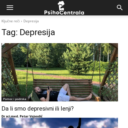
Ključne reči
Depresija
Tag:
Depresija
Pomoc i podrska
Da li smo depresivni ili lenji?
Dr sci.med. Petar Vojvodić