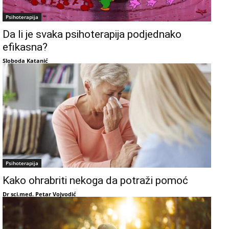
Psihoterapija
Da li je svaka psihoterapija podjednako
efikasna?
Sloboda Katanić
Psihoterapija
Kako ohrabriti nekoga da potraži pomoć
Dr sci.med. Petar Vojvodić