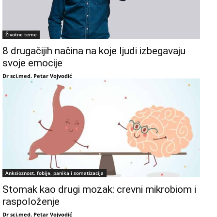
Životne teme
8 drugačijih načina na koje ljudi izbegavaju
svoje emocije
Dr sci.med. Petar Vojvodić
Anksioznost, fobije, panika i somatizacija
Stomak kao drugi mozak: crevni mikrobiom i
raspoloženje
Dr sci.med. Petar Vojvodić