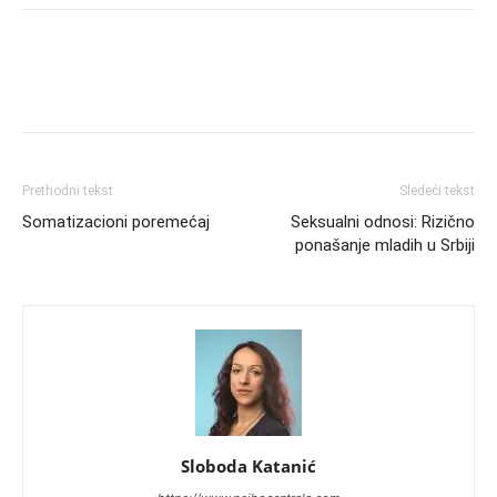
Prethodni tekst
Sledeći tekst
Somatizacioni poremećaj
Seksualni odnosi: Rizično
ponašanje mladih u Srbiji
Sloboda Katanić