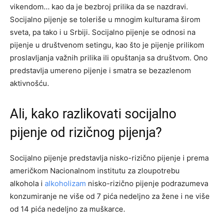
vikendom… kao da je bezbroj prilika da se nazdravi.
Socijalno pijenje se toleriše u mnogim kulturama širom
sveta, pa tako i u Srbiji. Socijalno pijenje se odnosi na
pijenje u društvenom setingu, kao što je pijenje prilikom
proslavljanja važnih prilika ili opuštanja sa društvom. Ono
predstavlja umereno pijenje i smatra se bezazlenom
aktivnošću.
Ali, kako razlikovati socijalno
pijenje od rizičnog pijenja?
Socijalno pijenje predstavlja nisko-rizično pijenje i prema
američkom Nacionalnom institutu za zloupotrebu
alkohola i
alkoholizam
nisko-rizično pijenje podrazumeva
konzumiranje ne više od 7 pića nedeljno za žene i ne više
od 14 pića nedeljno za muškarce.