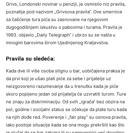
Grivs, Londonski novinar u penziji, je osmislio niz pravila,
poznatije pod nazivom „Grivsova pravila“. Ove smernice
za čašćenje tura pića su zasnovane na njegovom
dugogodišnjem iskustvu o pabovima i turama. Pravila je
1993. objavio „Daily Telegraph“ i ubrzo su se našla u
mnogim barovima širom Ujedinjenog Kraljevstva.
Pravila su sledeća:
Kada dve ili više osoba stignu u bar, uobičajena praksa je
da prvi koji je ušao plati piće za sebe i prijatelje uz
neizgovoreno razumevanje da u trenutku kada je piće
skoro popijeno jedan od prijatelja će uzvratiti turom. Ture
ne znaju za diskriminaciju. Od svih „igrača“ bez obzira na
pol, godine i socijalni status se očekuje da plate turu kada
na njih dođe red. Poverenje i „fair play“ su osnova pravila,
iako postoje situacije kada se ona mogu prekršiti kao što
je slučaj da se bar zatvara ili su sagovornici već dovoljno