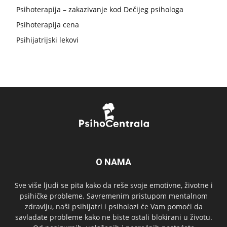
Psihoterapija – zakazivanje kod Dečijeg psihologa
Psihoterapija cena
Psihijatrijski lekovi
O NAMA
Sve više ljudi se pita kako da reše svoje emotivne, životne i
psihičke probleme. Savremenim pristupom mentalnom
zdravlju, naši psihijatri i psiholozi će Vam pomoći da
savladate probleme kako ne biste ostali blokirani u životu.