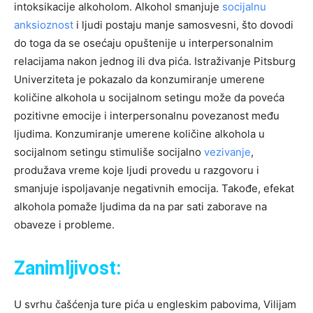
intoksikacije alkoholom. Alkohol smanjuje
socijalnu
anksioznost
i ljudi postaju manje samosvesni, što dovodi
do toga da se osećaju opuštenije u interpersonalnim
relacijama nakon jednog ili dva pića. Istraživanje Pitsburg
Univerziteta je pokazalo da konzumiranje umerene
količine alkohola u socijalnom setingu može da poveća
pozitivne emocije i interpersonalnu povezanost među
ljudima. Konzumiranje umerene količine alkohola u
socijalnom setingu stimuliše socijalno
vezivanje
,
produžava vreme koje ljudi provedu u razgovoru i
smanjuje ispoljavanje negativnih emocija. Takođe, efekat
alkohola pomaže ljudima da na par sati zaborave na
obaveze i probleme.
Zanimljivost:
U svrhu čašćenja ture pića u engleskim pabovima, Vilijam