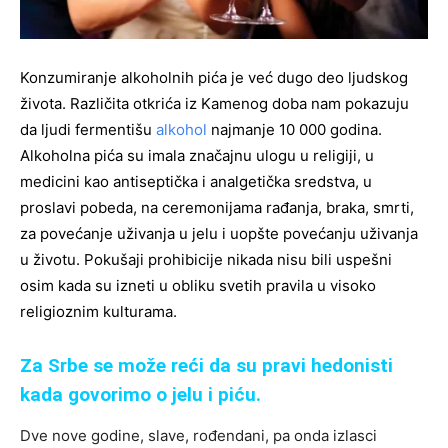
Konzumiranje alkoholnih pića je već dugo deo ljudskog
života. Različita otkrića iz Kamenog doba nam pokazuju
da ljudi fermentišu
alkohol
najmanje 10 000 godina.
Alkoholna pića su imala značajnu ulogu u religiji, u
medicini kao antiseptička i analgetička sredstva, u
proslavi pobeda, na ceremonijama rađanja, braka, smrti,
za povećanje uživanja u jelu i uopšte povećanju uživanja
u životu. Pokušaji prohibicije nikada nisu bili uspešni
osim kada su izneti u obliku svetih pravila u visoko
religioznim kulturama.
Za Srbe se može reći da su pravi hedonisti
kada govorimo o jelu i piću.
Dve nove godine, slave, rođendani, pa onda izlasci