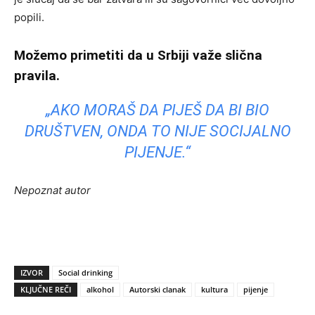
popili.
Možemo primetiti da u Srbiji važe slična
pravila.
„AKO MORAŠ DA PIJEŠ DA BI BIO
DRUŠTVEN, ONDA TO NIJE SOCIJALNO
PIJENJE.“
Nepoznat autor
IZVOR
Social drinking
KLJUČNE REČI
alkohol
Autorski clanak
kultura
pijenje