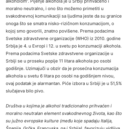
alkoholom“. Pijenje alkohola je u Srbiji prihvaćeno i
moralno neutralno, i ono što možemo primetiti u
svakodnevnoj komunikaciji sa ljudima jeste da su granice
onoga što se smatra nisko-rizičnom konzumacijom, o
kojoj smo govorili, znatno povišene. Prema podacima
Svetske zdravstvene organizacije (WHO) iz 2010. godine
Srbija je 4. u Evropi i 12. u svetu po konzumaciji alkohola.
Prema podacima Svetske zdravstvene organizacije u
Srbiji se u proseku popije 11 litara alkohola po osobi
godišnje. Uzimajuči u obzir da je prosećna konzumacija
alkohola u svetu 6 litara po osobi na godišnjem nivou,
ovaj podatak je alarmantan. Piće izbora u Srbiji je u 51,5%
slučajeva bilo pivo.
Društva u kojima je alkohol tradicionalno prihvaćen i
moralno neutralan element svakodnevnog života, kao što
su južno evropske kulture (među koje spadaju Italija,
Španija, Grčka, Francuska, pa i Srbija) favorizuju vidljiva