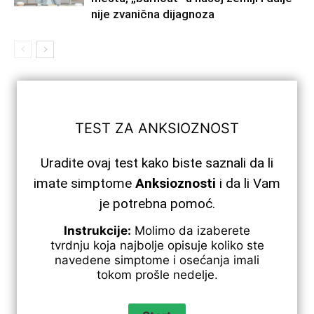
nije zvanična dijagnoza
TEST ZA ANKSIOZNOST
Uradite ovaj test kako biste saznali da li
imate simptome
Anksioznosti
i da li Vam
je potrebna pomoć.
Instrukcije:
Molimo da izaberete
tvrdnju koja najbolje opisuje koliko ste
navedene simptome i osećanja imali
tokom prošle nedelje.