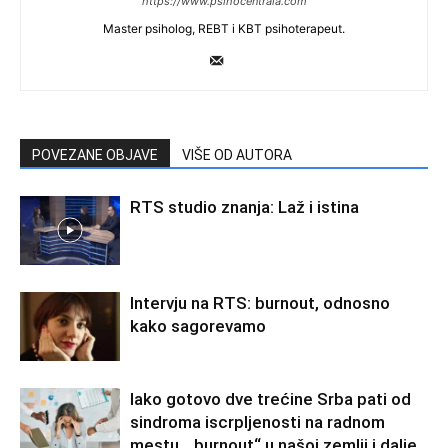
https://www.psihocentrala.com
Master psiholog, REBT i KBT psihoterapeut.
POVEZANE OBJAVE
VIŠE OD AUTORA
RTS studio znanja: Laž i istina
Intervju na RTS: burnout, odnosno
kako sagorevamo
Iako gotovo dve trećine Srba pati od
sindroma iscrpljenosti na radnom
mestu, „burnout“ u našoj zemlji i dalje