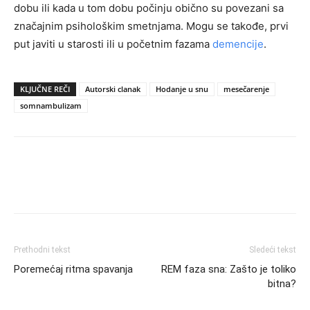
dobu ili kada u tom dobu počinju obično su povezani sa
značajnim psihološkim smetnjama. Mogu se takođe, prvi
put javiti u starosti ili u početnim fazama
demencije
.
KLJUČNE REČI
Autorski clanak
Hodanje u snu
mesečarenje
somnambulizam
Prethodni tekst
Sledeći tekst
Poremećaj ritma spavanja
REM faza sna: Zašto je toliko
bitna?