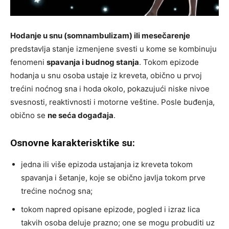
Hodanje u snu (somnambulizam) ili mesečarenje
predstavlja stanje izmenjene svesti u kome se kombinuju
fenomeni
spavanja i budnog stanja
. Tokom epizode
hodanja u snu osoba ustaje iz kreveta, obično u prvoj
trećini noćnog sna i hoda okolo, pokazujući niske nivoe
svesnosti, reaktivnosti i motorne veštine. Posle buđenja,
obično se
ne seća događaja
.
Osnovne karakterisktike su:
jedna ili više epizoda ustajanja iz kreveta tokom
spavanja i šetanje, koje se obično javlja tokom prve
trećine noćnog sna;
tokom napred opisane epizode, pogled i izraz lica
takvih osoba deluje prazno; one se mogu probuditi uz