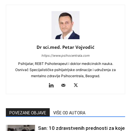
Dr sci.med. Petar Vojvodić
https://www.psihocentrala.com
Psihijatar, REBT Psihoterapeut i doktor medicinskih nauka.
Osnivač Specijalističke psihijatrijske ordinacije i udruženja za
mentalno zdravlje Psihocentrala, Beograd.
POVEZANE OBJAVE
VIŠE OD AUTORA
San: 10 zdravstvenih prednosti za koje