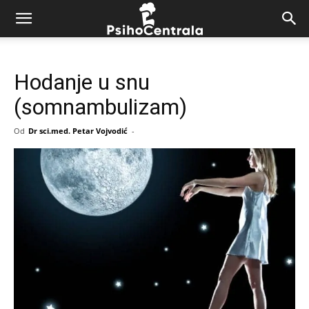
Hodanje u snu
(somnambulizam)
Od
Dr sci.med. Petar Vojvodić
-