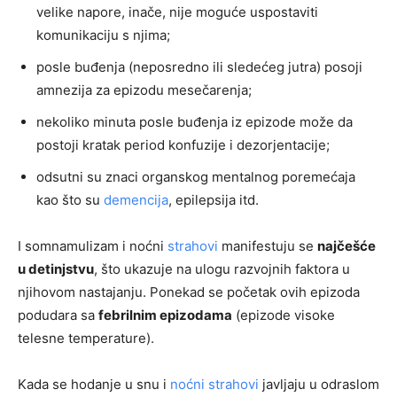
velike napore, inače, nije moguće uspostaviti
komunikaciju s njima;
posle buđenja (neposredno ili sledećeg jutra) posoji
amnezija za epizodu mesečarenja;
nekoliko minuta posle buđenja iz epizode može da
postoji kratak period konfuzije i dezorjentacije;
odsutni su znaci organskog mentalnog poremećaja
kao što su
demencija
, epilepsija itd.
I somnamulizam i noćni
strahovi
manifestuju se
najčešće
u detinjstvu
, što ukazuje na ulogu razvojnih faktora u
njihovom nastajanju. Ponekad se početak ovih epizoda
podudara sa
febrilnim epizodama
(epizode visoke
telesne temperature).
Kada se hodanje u snu i
noćni strahovi
javljaju u odraslom