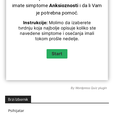
imate simptome
Anksioznosti
i da li Vam
je potrebna pomoć.
Instrukcije:
Molimo da izaberete
tvrdnju koja najbolje opisuje koliko ste
navedene simptome i osećanja imali
tokom prošle nedelje.
By
Wordpress Quiz plugin
Brzi Izbornik
Psihijatar