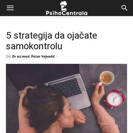
5 strategija da ojačate
samokontrolu
Od
Dr sci.med. Petar Vojvodić
-