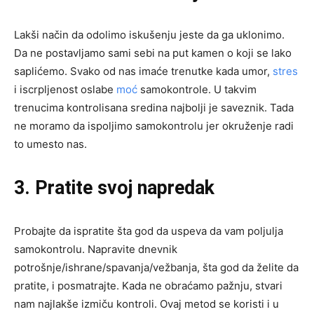
Lakši način da odolimo iskušenju jeste da ga uklonimo.
Da ne postavljamo sami sebi na put kamen o koji se lako
saplićemo. Svako od nas imaće trenutke kada umor,
stres
i iscrpljenost oslabe
moć
samokontrole. U takvim
trenucima kontrolisana sredina najbolji je saveznik. Tada
ne moramo da ispoljimo samokontrolu jer okruženje radi
to umesto nas.
3. Pratite svoj napredak
Probajte da ispratite šta god da uspeva da vam poljulja
samokontrolu. Napravite dnevnik
potrošnje/ishrane/spavanja/vežbanja, šta god da želite da
pratite, i posmatrajte. Kada ne obraćamo pažnju, stvari
nam najlakše izmiču kontroli. Ovaj metod se koristi i u