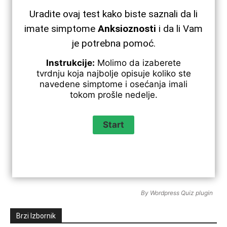
Uradite ovaj test kako biste saznali da li
imate simptome
Anksioznosti
i da li Vam
je potrebna pomoć.
Instrukcije:
Molimo da izaberete
tvrdnju koja najbolje opisuje koliko ste
navedene simptome i osećanja imali
tokom prošle nedelje.
By
Wordpress Quiz plugin
Brzi Izbornik