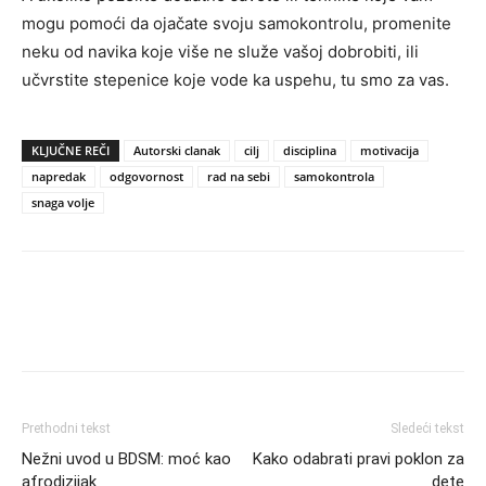
mogu pomoći da ojačate svoju samokontrolu, promenite
neku od navika koje više ne služe vašoj dobrobiti, ili
učvrstite stepenice koje vode ka uspehu, tu smo za vas.
KLJUČNE REČI
Autorski clanak
cilj
disciplina
motivacija
napredak
odgovornost
rad na sebi
samokontrola
snaga volje
Prethodni tekst
Sledeći tekst
Nežni uvod u BDSM: moć kao
Kako odabrati pravi poklon za
afrodizijak
dete