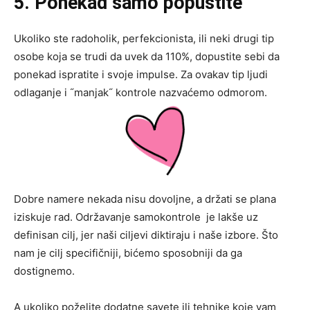
5
. Ponekad samo popustite
Ukoliko ste radoholik, perfekcionista, ili neki drugi tip
osobe koja se trudi da uvek da 110%, dopustite sebi da
ponekad ispratite i svoje impulse. Za ovakav tip ljudi
odlaganje i ˝manjak˝ kontrole nazvaćemo odmorom.
Dobre namere nekada nisu dovoljne, a držati se plana
iziskuje rad. Održavanje samokontrole je lakše uz
definisan cilj, jer naši ciljevi diktiraju i naše izbore. Što
nam je cilj specifičniji, bićemo sposobniji da ga
dostignemo.
A ukoliko poželite dodatne savete ili tehnike koje vam