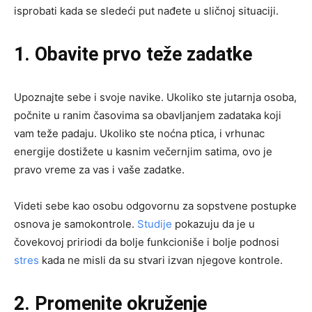
isprobati kada se sledeći put nađete u sličnoj situaciji.
1. Obavite prvo teže zadatke
Upoznajte sebe i svoje navike. Ukoliko ste jutarnja osoba,
počnite u ranim časovima sa obavljanjem zadataka koji
vam teže padaju. Ukoliko ste noćna ptica, i vrhunac
energije dostižete u kasnim večernjim satima, ovo je
pravo vreme za vas i vaše zadatke.
Videti sebe kao osobu odgovornu za sopstvene postupke
osnova je samokontrole.
Studije
pokazuju da je u
čovekovoj pririodi da bolje funkcioniše i bolje podnosi
stres
kada ne misli da su stvari izvan njegove kontrole.
2. Promenite okruženje