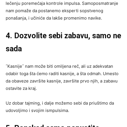
lečenju poremećaja kontrole impulsa. Samoposmatranje
nam pomaže da postanemo eksperti sopstvenog
ponašanja, i učiniće da lakše promenimo navike.
4. Dozvolite sebi zabavu, samo ne
sada
˝Kasnije˝ nam može biti omiljena reč, ali uz adekvatan
odabir toga šta ćemo raditi kasnije, a šta odmah. Umesto
da obaveze završite kasnije, završite prvo njih, a zabavu
ostavite za kraj.
Uz dobar tajming, i dalje možemo sebi da priuštimo da
udovoljimo i svojim ismpulsima.