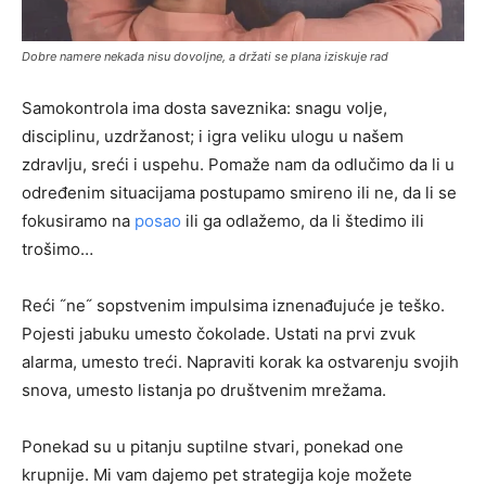
Dobre namere nekada nisu dovoljne, a držati se plana iziskuje rad
Samokontrola ima dosta saveznika: snagu volje,
disciplinu, uzdržanost; i igra veliku ulogu u našem
zdravlju, sreći i uspehu. Pomaže nam da odlučimo da li u
određenim situacijama postupamo smireno ili ne, da li se
fokusiramo na
posao
ili ga odlažemo, da li štedimo ili
trošimo…
Reći ˝ne˝ sopstvenim impulsima iznenađujuće je teško.
Pojesti jabuku umesto čokolade. Ustati na prvi zvuk
alarma, umesto treći. Napraviti korak ka ostvarenju svojih
snova, umesto listanja po društvenim mrežama.
Ponekad su u pitanju suptilne stvari, ponekad one
krupnije. Mi vam dajemo pet strategija koje možete