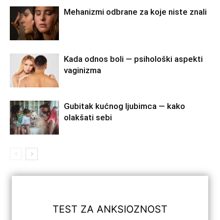
Mehanizmi odbrane za koje niste znali
Kada odnos boli — psihološki aspekti
vaginizma
Gubitak kućnog ljubimca — kako
olakšati sebi
TEST ZA ANKSIOZNOST