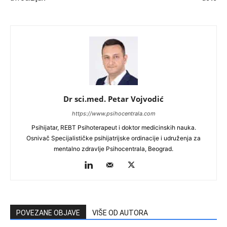
Dr sci.med. Petar Vojvodić
https://www.psihocentrala.com
Psihijatar, REBT Psihoterapeut i doktor medicinskih nauka.
Osnivač Specijalističke psihijatrijske ordinacije i udruženja za
mentalno zdravlje Psihocentrala, Beograd.
POVEZANE OBJAVE
VIŠE OD AUTORA