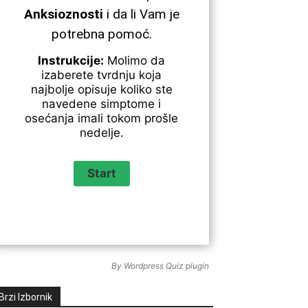
Anksioznosti
i da li Vam je
potrebna pomoć.
Instrukcije:
Molimo da
izaberete tvrdnju koja
najbolje opisuje koliko ste
navedene simptome i
osećanja imali tokom prošle
nedelje.
By
Wordpress Quiz plugin
Brzi Izbornik