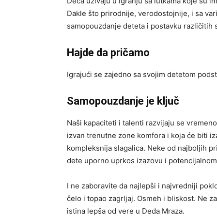
Deca uživaju u igranju sa lutkama koje su i
Dakle što prirodnije, verodostojnije, i sa v
samopouzdanje deteta i postavku različitih s
Hajde da pričamo
Igrajući se zajedno sa svojim detetom podst
Samopouzdanje je ključ
Naši kapaciteti i talenti razvijaju se vreme
izvan trenutne zone komfora i koja će biti i
kompleksnija slagalica. Neke od najboljih pri
dete uporno uprkos izazovu i potencijalno
I ne zaboravite da najlepši i najvredniji pok
čelo i topao zagrljaj. Osmeh i bliskost. Ne z
istina lepša od vere u Deda Mraza.