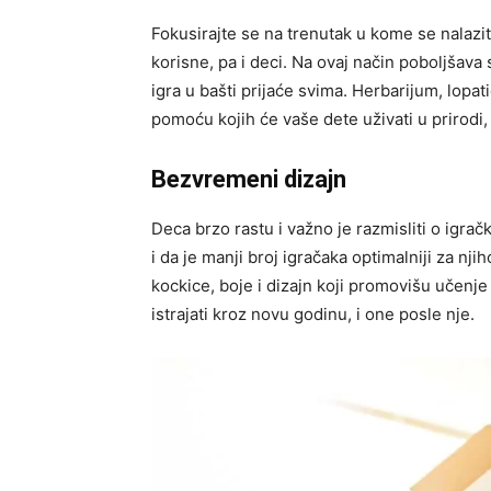
Fokusirajte se na trenutak u kome se nalazit
korisne, pa i deci. Na ovaj način poboljšava
igra u bašti prijaće svima. Herbarijum, lopa
pomoću kojih će vaše dete uživati u prirodi, i
Bezvremeni dizajn
Deca brzo rastu i važno je razmisliti o igra
i da je manji broj igračaka optimalniji za nji
kockice, boje i dizajn koji promovišu učenje kr
istrajati kroz novu godinu, i one posle nje.