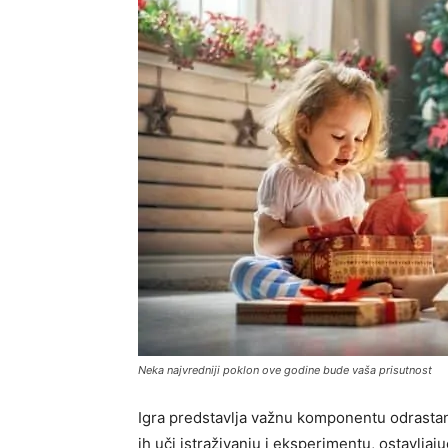
Neka najvredniji poklon ove godine bude vaša prisutnost
Igra predstavlja važnu komponentu odrastanj
ih uči istraživanju i eksperimentu, ostavljaj