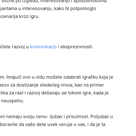
m slične po izgledu, interesovanju i sposobnostima.
arijantama u interesovanju, kako bi potpomoglo
cenarija kroz igru.
ičete razvoj u
komunikaciji
i ekspresivnosti.
nom. Imajući ovo u vidu možete odabrati igračku koja je
zazov za dostizanje sledećeg nivoa, kao na primer
lika za rast i razvoj dešavaju se tokom igre, kada je
m neuspehu.
loni nemaju svoju cenu- ljubav i prisutnost. Poljubac u
aboravite da vaše dete uvek veruje u vas, i da je ta