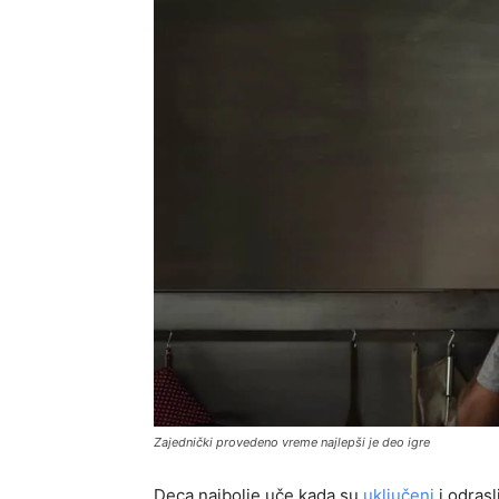
Zajednički provedeno vreme najlepši je deo igre
Deca najbolje uče kada su
uključeni
i odrasl