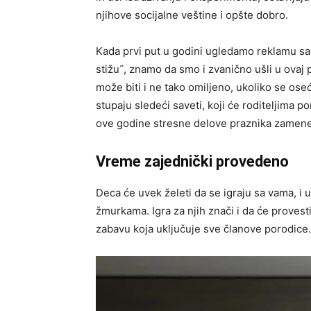
njihove socijalne veštine i opšte dobro.
Kada prvi put u godini ugledamo reklamu sa
stižu˝, znamo da smo i zvanično ušli u ovaj
može biti i ne tako omiljeno, ukoliko se o
stupaju sledeći saveti, koji će roditeljima 
ove godine stresne delove praznika zamene
Vreme zajednički provedeno
Deca će uvek želeti da se igraju sa vama, i 
žmurkama. Igra za njih znači i da će proves
zabavu koja uključuje sve članove porodice.