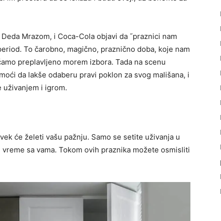
 Deda Mrazom, i Coca-Cola objavi da ˝praznici nam
 period. To čarobno, magično, praznično doba, koje nam
sećamo preplavljeno morem izbora. Tada na scenu
pomoći da lakše odaberu pravi poklon za svog mališana, i
 uživanjem i igrom.
uvek će želeti vašu pažnju. Samo se setite uživanja u
ti vreme sa vama. Tokom ovih praznika možete osmisliti