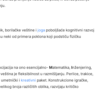
nju.
ik, borilačke veštine i
joga
poboljšaće kognitivni razvoj
u neki od primera poklona koji podstiču fizičku
cijacija na ono esencijalno-
M
atematika,
I
nženjering,
eština je fleksibilnost u razmišljanju. Perlice, trakice,
i umetnički i
kreativni
paket. Konstrukcione igračke,
kog broja različitih oblika, razvijaju kritičko