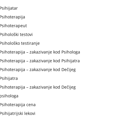
Psihijatar
Psihoterapija
Psihoterapeut
Psihološki testovi
Psihološko testiranje
Psihoterapija – zakazivanje kod Psihologa
Psihoterapija – zakazivanje kod Psihijatra
Psihoterapija – zakazivanje kod Dečijeg
Psihijatra
Psihoterapija – zakazivanje kod Dečijeg
psihologa
Psihoterapija cena
Psihijatrijski lekovi