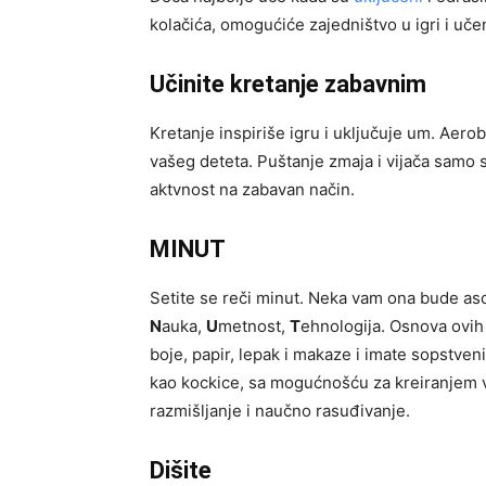
kolačića, omogućiće zajedništvo u igri i uče
Učinite kretanje zabavnim
Kretanje inspiriše igru i uključuje um. Aerob
vašeg deteta. Puštanje zmaja i vijača samo s
aktvnost na zabavan način.
MINUT
Setite se reči minut. Neka vam ona bude aso
N
auka,
U
metnost,
T
ehnologija. Osnova ovih v
boje, papir, lepak i makaze i imate sopstven
kao kockice, sa mogućnošću za kreiranjem veli
razmišljanje i naučno rasuđivanje.
Dišite