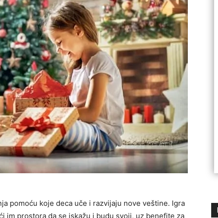
a pomoću koje deca uče i razvijaju nove veštine. Igra
ući im prostora da se iskažu i budu svoji, uz benefite za