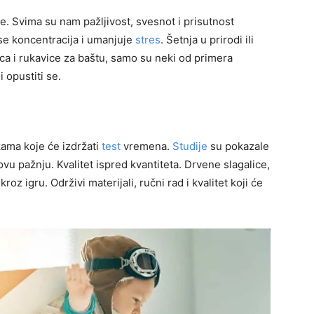
e. Svima su nam pažljivost, svesnot i prisutnost
 se koncentracija i umanjuje
stres
. Šetnja u prirodi ili
tica i rukavice za baštu, samo su neki od primera
 opustiti se.
čkama koje će izdržati
test
vremena.
Studije
su pokazale
hovu pažnju. Kvalitet ispred kvantiteta. Drvene slagalice,
oz igru. Održivi materijali, ručni rad i kvalitet koji će