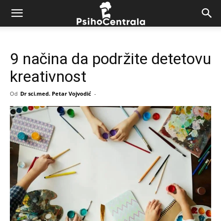
9 načina da podržite detetovu
kreativnost
Od
Dr sci.med. Petar Vojvodić
-