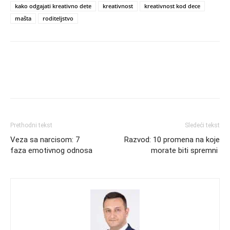
kako odgajati kreativno dete
kreativnost
kreativnost kod dece
mašta
roditeljstvo
Prethodni tekst
Sledeći tekst
Veza sa narcisom: 7
Razvod: 10 promena na koje
faza emotivnog odnosa
morate biti spremni