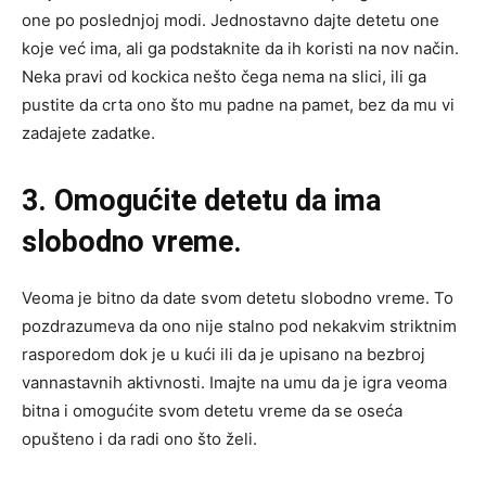
one po poslednjoj modi. Jednostavno dajte detetu one
koje već ima, ali ga podstaknite da ih koristi na nov način.
Neka pravi od kockica nešto čega nema na slici, ili ga
pustite da crta ono što mu padne na pamet, bez da mu vi
zadajete zadatke.
3. Omogućite detetu da ima
slobodno vreme.
Veoma je bitno da date svom detetu slobodno vreme. To
pozdrazumeva da ono nije stalno pod nekakvim striktnim
rasporedom dok je u kući ili da je upisano na bezbroj
vannastavnih aktivnosti. Imajte na umu da je igra veoma
bitna i omogućite svom detetu vreme da se oseća
opušteno i da radi ono što želi.