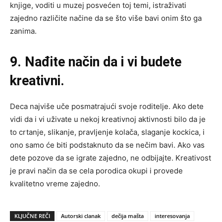
knjige, voditi u muzej posvećen toj temi, istraživati
zajedno različite načine da se što više bavi onim što ga
zanima.
9. Nađite način da i vi budete
kreativni.
Deca najviše uče posmatrajući svoje roditelje. Ako dete
vidi da i vi uživate u nekoj kreativnoj aktivnosti bilo da je
to crtanje, slikanje, pravljenje kolača, slaganje kockica, i
ono samo će biti podstaknuto da se nečim bavi. Ako vas
dete pozove da se igrate zajedno, ne odbijajte. Kreativost
je pravi način da se cela porodica okupi i provede
kvalitetno vreme zajedno.
KLJUČNE REČI
Autorski clanak
dečija mašta
interesovanja