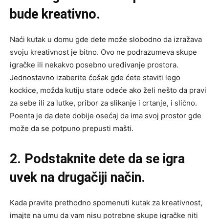
bude kreativno.
Naći kutak u domu gde dete može slobodno da izražava
svoju kreativnost je bitno. Ovo ne podrazumeva skupe
igračke ili nekakvo posebno uređivanje prostora.
Jednostavno izaberite ćošak gde ćete staviti lego
kockice, možda kutiju stare odeće ako želi nešto da pravi
za sebe ili za lutke, pribor za slikanje i crtanje, i slično.
Poenta je da dete dobije osećaj da ima svoj prostor gde
može da se potpuno prepusti mašti.
2. Podstaknite dete da se igra
uvek na drugačiji način.
Kada pravite prethodno spomenuti kutak za kreativnost,
imajte na umu da vam nisu potrebne skupe igračke niti