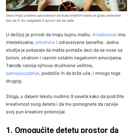
Deca imaju urođenu sposobnost da budu kreativni kada se igraju slobodno
bez da ih iko nadgleda ili govori šta da rade.
U dečijoj je prirodi da imaju bujnu maštu.
Kreativnost
ima
intelektualne,
emotivne
i zdravstvene benefite. Jedna
studija je pokazala da mašta pomaže deci da se nose sa
bolom, strahom i raznim ostalim negativnim emocijama.
Takođe razvija njihove društvene veštine,
samopouzdanje
, podstiče ih da brže uče, i mnogo toga
drugog.
Stoga, u daljem tekstu nudimo 9 saveta kako da podržite
kreativnost svog deteta i da mu pomognete da razvije
svoj pun kreativni potencijal.
1. Omogućite detetu prostor da