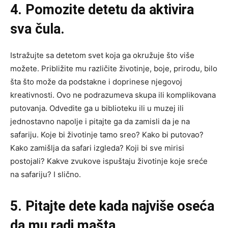
4. Pomozite detetu da aktivira
sva čula.
Istražujte sa detetom svet koja ga okružuje što više
možete. Približite mu različite životinje, boje, prirodu, bilo
šta što može da podstakne i doprinese njegovoj
kreativnosti. Ovo ne podrazumeva skupa ili komplikovana
putovanja. Odvedite ga u biblioteku ili u muzej ili
jednostavno napolje i pitajte ga da zamisli da je na
safariju. Koje bi životinje tamo sreo? Kako bi putovao?
Kako zamišlja da safari izgleda? Koji bi sve mirisi
postojali? Kakve zvukove ispuštaju životinje koje sreće
na safariju? I slično.
5. Pitajte dete kada najviše oseća
da mu radi mašta.