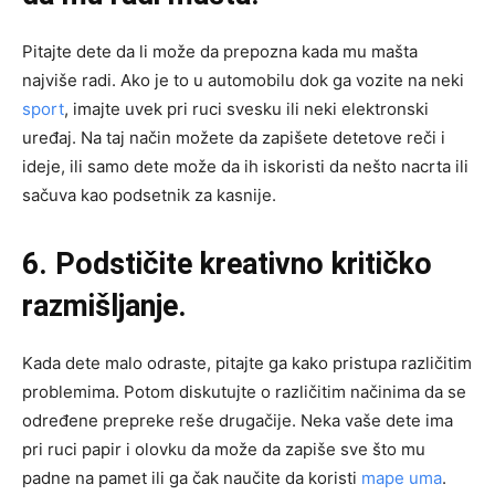
Pitajte dete da li može da prepozna kada mu mašta
najviše radi. Ako je to u automobilu dok ga vozite na neki
sport
, imajte uvek pri ruci svesku ili neki elektronski
uređaj. Na taj način možete da zapišete detetove reči i
ideje, ili samo dete može da ih iskoristi da nešto nacrta ili
sačuva kao podsetnik za kasnije.
6. Podstičite kreativno kritičko
razmišljanje.
Kada dete malo odraste, pitajte ga kako pristupa različitim
problemima. Potom diskutujte o različitim načinima da se
određene prepreke reše drugačije. Neka vaše dete ima
pri ruci papir i olovku da može da zapiše sve što mu
padne na pamet ili ga čak naučite da koristi
mape uma
.