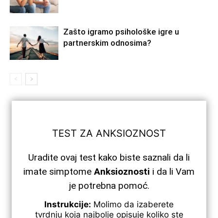
Zašto igramo psihološke igre u
partnerskim odnosima?
TEST ZA ANKSIOZNOST
Uradite ovaj test kako biste saznali da li
imate simptome
Anksioznosti
i da li Vam
je potrebna pomoć.
Instrukcije:
Molimo da izaberete
tvrdnju koja najbolje opisuje koliko ste