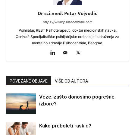
Dr sci.med. Petar Vojvodić
https://www.psihocentrala.com
Psihijatar, REBT Psihoterapeut i doktor medicinskih nauka.
Osnivač Specijalističke psihijatrijske ordinacije i udruženja za
mentalno zdravlje Psihocentrala, Beograd.
POVEZANE OBJAVE
VIŠE OD AUTORA
Veze: zašto donosimo pogrešne
izbore?
Kako preboleti raskid?