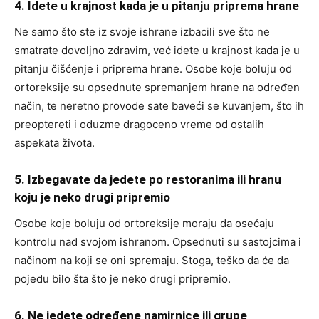
4. Idete u krajnost kada je u pitanju priprema hrane
Ne samo što ste iz svoje ishrane izbacili sve što ne
smatrate dovoljno zdravim, već idete u krajnost kada je u
pitanju čišćenje i priprema hrane. Osobe koje boluju od
ortoreksije su opsednute spremanjem hrane na određen
način, te neretno provode sate baveći se kuvanjem, što ih
preoptereti i oduzme dragoceno vreme od ostalih
aspekata života.
5. Izbegavate da jedete po restoranima ili hranu
koju je neko drugi pripremio
Osobe koje boluju od ortoreksije moraju da osećaju
kontrolu nad svojom ishranom. Opsednuti su sastojcima i
načinom na koji se oni spremaju. Stoga, teško da će da
pojedu bilo šta što je neko drugi pripremio.
6. Ne jedete određene namirnice ili grupe