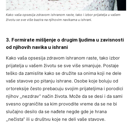
Kako vaša opsesija zdravom ishranom raste, tako i izbor prijatelja u vašem
životu se sve više bazira na njihovim navikama u ishrani.
3. Formirate mišljenje o drugim ljudima u zavisnosti
od njihovih navika u ishrani
Kako vaša opsesija zdravom ishranom raste, tako izbor
prijatelja u vašem životu se sve više smanjuje. Postaje
teško da zamislite kako se družite sa onima koji ne dele
vaše stavove po pitanju ishrane. Osobe koje boluju od
ortoreksije često prebacuju svojim prijateljima i porodici
njihov ,,nezdrav” način života. Može da se desi i da sami
svesno ograničite sa kim provodite vreme da se ne bi
slučajno desilo da se nađete negde gde je hrana
,,nečista” ili u društvu koje ne deli vaše stavove.