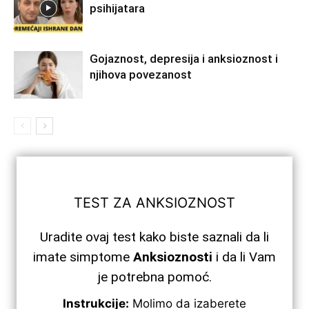
psihijatara
Gojaznost, depresija i anksioznost i
njihova povezanost
TEST ZA ANKSIOZNOST
Uradite ovaj test kako biste saznali da li
imate simptome
Anksioznosti
i da li Vam
je potrebna pomoć.
Instrukcije:
Molimo da izaberete