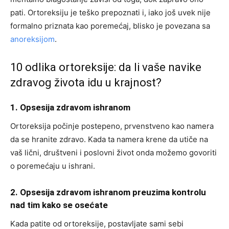
pati. Ortoreksiju je teško prepoznati i, iako još uvek nije
formalno priznata kao poremećaj, blisko je povezana sa
anoreksijom
.
10 odlika ortoreksije: da li vaše navike
zdravog života idu u krajnost?
1. Opsesija zdravom ishranom
Ortoreksija počinje postepeno, prvenstveno kao namera
da se hranite zdravo. Kada ta namera krene da utiče na
vaš lični, društveni i poslovni život onda možemo govoriti
o poremećaju u ishrani.
2. Opsesija zdravom ishranom preuzima kontrolu
nad tim kako se osećate
Kada patite od ortoreksije, postavljate sami sebi