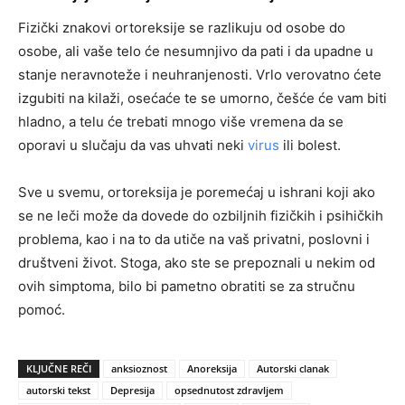
Fizički znakovi ortoreksije se razlikuju od osobe do
osobe, ali vaše telo će nesumnjivo da pati i da upadne u
stanje neravnoteže i neuhranjenosti. Vrlo verovatno ćete
izgubiti na kilaži, osećaće te se umorno, češće će vam biti
hladno, a telu će trebati mnogo više vremena da se
oporavi u slučaju da vas uhvati neki
virus
ili bolest.
Sve u svemu, ortoreksija je poremećaj u ishrani koji ako
se ne leči može da dovede do ozbiljnih fizičkih i psihičkih
problema, kao i na to da utiče na vaš privatni, poslovni i
društveni život. Stoga, ako ste se prepoznali u nekim od
ovih simptoma, bilo bi pametno obratiti se za stručnu
pomoć.
KLJUČNE REČI
anksioznost
Anoreksija
Autorski clanak
autorski tekst
Depresija
opsednutost zdravljem