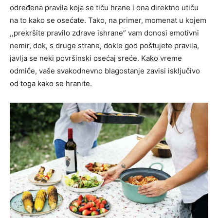
određena pravila koja se tiču hrane i ona direktno utiču
na to kako se osećate. Tako, na primer, momenat u kojem
,,prekršite pravilo zdrave ishrane” vam donosi emotivni
nemir, dok, s druge strane, dokle god poštujete pravila,
javlja se neki površinski osećaj sreće. Kako vreme
odmiče, vaše svakodnevno blagostanje zavisi isključivo
od toga kako se hranite.