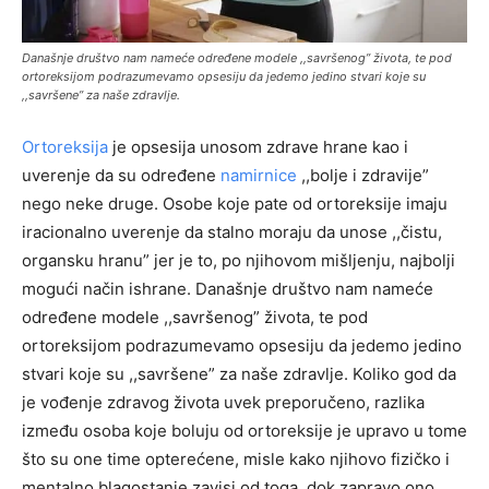
Današnje društvo nam nameće određene modele ,,savršenog” života, te pod
ortoreksijom podrazumevamo opsesiju da jedemo jedino stvari koje su
,,savršene” za naše zdravlje.
Ortoreksija
je opsesija unosom zdrave hrane kao i
uverenje da su određene
namirnice
,,bolje i zdravije”
nego neke druge. Osobe koje pate od ortoreksije imaju
iracionalno uverenje da stalno moraju da unose ,,čistu,
organsku hranu” jer je to, po njihovom mišljenju, najbolji
mogući način ishrane. Današnje društvo nam nameće
određene modele ,,savršenog” života, te pod
ortoreksijom podrazumevamo opsesiju da jedemo jedino
stvari koje su ,,savršene” za naše zdravlje. Koliko god da
je vođenje zdravog života uvek preporučeno, razlika
između osoba koje boluju od ortoreksije je upravo u tome
što su one time opterećene, misle kako njihovo fizičko i
mentalno blagostanje zavisi od toga, dok zapravo ono