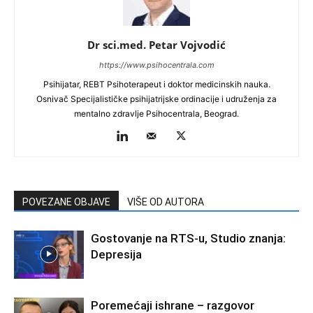
Dr sci.med. Petar Vojvodić
https://www.psihocentrala.com
Psihijatar, REBT Psihoterapeut i doktor medicinskih nauka.
Osnivač Specijalističke psihijatrijske ordinacije i udruženja za
mentalno zdravlje Psihocentrala, Beograd.
POVEZANE OBJAVE
VIŠE OD AUTORA
Gostovanje na RTS-u, Studio znanja:
Depresija
Poremećaji ishrane – razgovor