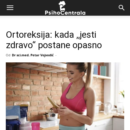
Ortoreksija: kada ,,jesti
zdravo“ postane opasno
Od
Dr sci.med. Petar Vojvodić
-