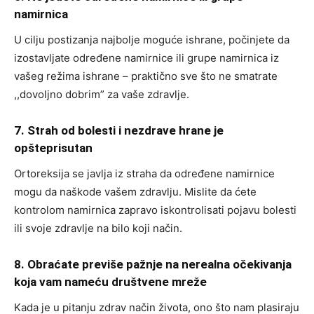
namirnica
U cilju postizanja najbolje moguće ishrane, počinjete da
izostavljate određene namirnice ili grupe namirnica iz
vašeg režima ishrane – praktično sve što ne smatrate
,,dovoljno dobrim” za vaše zdravlje.
7. Strah od bolesti i nezdrave hrane je
opšteprisutan
Ortoreksija se javlja iz straha da određene namirnice
mogu da naškode vašem zdravlju. Mislite da ćete
kontrolom namirnica zapravo iskontrolisati pojavu bolesti
ili svoje zdravlje na bilo koji način.
8. Obraćate previše pažnje na nerealna očekivanja
koja vam nameću društvene mreže
Kada je u pitanju zdrav način života, ono što nam plasiraju