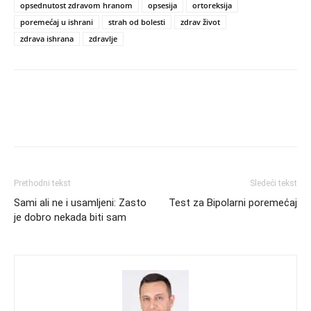
opsednutost zdravom hranom
opsesija
ortoreksija
poremećaj u ishrani
strah od bolesti
zdrav život
zdrava ishrana
zdravlje
Prethodni tekst
Sledeći tekst
Sami ali ne i usamljeni: Zasto
Test za Bipolarni poremećaj
je dobro nekada biti sam