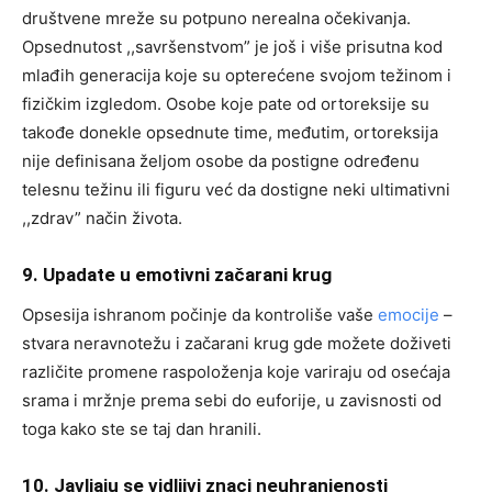
društvene mreže su potpuno nerealna očekivanja.
Opsednutost ,,savršenstvom” je još i više prisutna kod
mlađih generacija koje su opterećene svojom težinom i
fizičkim izgledom. Osobe koje pate od ortoreksije su
takođe donekle opsednute time, međutim, ortoreksija
nije definisana željom osobe da postigne određenu
telesnu težinu ili figuru već da dostigne neki ultimativni
,,zdrav” način života.
9. Upadate u emotivni začarani krug
Opsesija ishranom počinje da kontroliše vaše
emocije
–
stvara neravnotežu i začarani krug gde možete doživeti
različite promene raspoloženja koje variraju od osećaja
srama i mržnje prema sebi do euforije, u zavisnosti od
toga kako ste se taj dan hranili.
10. Javljaju se vidljivi znaci neuhranjenosti