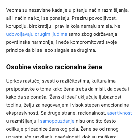
Veoma su nezavisne kada je u pitanju način razmišljanja,
ali i način na koji se ponašaju. Preziru povodljivost,
korupciju, birokratiju i pravila koja nemaju smisla. Ne
udovoljavaju drugim ljudima
samo zbog održavanja
površinske harmonije, i neće kompromitovati svoje
principe da bi se lepo slagale sa drugima.
Osobine visoko racionalne žene
Uprkos rastućoj svesti o različitostima, kultura ima
pretpostavke o tome kako žena treba da misli, da oseća i
kako da se ponaša. ‘Ženski ideal’ uključuje ljubaznost,
toplinu, želju za negovanjem i visok stepen emocionalne
ekspresivnosti. Sa druge strane, racionalnost,
asertivnost
u razmišljanju i
samopouzdanje
nisu ono što često
odlikuje pripadnice ženskog pola. Žene se od ranog
uzrasta uče razvijanju osećajnosti, dok su muškarci