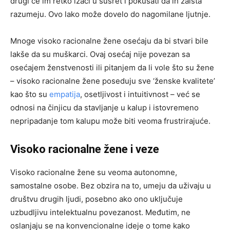
drugi će im retko izaći u susret i pokušati da ih zaista
razumeju. Ovo lako može dovelo do nagomilane ljutnje.
Mnoge visoko racionalne žene osećaju da bi stvari bile
lakše da su muškarci. Ovaj osećaj nije povezan sa
osećajem ženstvenosti ili pitanjem da li vole što su žene
– visoko racionalne žene poseduju sve ‘ženske kvalitete’
kao što su
empatija
, osetljivost i intuitivnost – već se
odnosi na činjicu da stavljanje u kalup i istovremeno
nepripadanje tom kalupu može biti veoma frustrirajuće.
Visoko racionalne žene i veze
Visoko racionalne žene su veoma autonomne,
samostalne osobe. Bez obzira na to, umeju da uživaju u
društvu drugih ljudi, posebno ako ono uključuje
uzbudljivu intelektualnu povezanost. Međutim, ne
oslanjaju se na konvencionalne ideje o tome kako