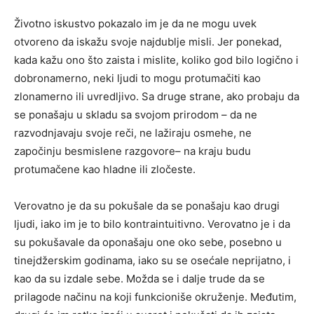
Životno iskustvo pokazalo im je da ne mogu uvek
otvoreno da iskažu svoje najdublje misli. Jer ponekad,
kada kažu ono što zaista i mislite, koliko god bilo logično i
dobronamerno, neki ljudi to mogu protumačiti kao
zlonamerno ili uvredljivo. Sa druge strane, ako probaju da
se ponašaju u skladu sa svojom prirodom – da ne
razvodnjavaju svoje reči, ne lažiraju osmehe, ne
započinju besmislene razgovore– na kraju budu
protumačene kao hladne ili zločeste.
Verovatno je da su pokušale da se ponašaju kao drugi
ljudi, iako im je to bilo kontraintuitivno. Verovatno je i da
su pokušavale da oponašaju one oko sebe, posebno u
tinejdžerskim godinama, iako su se osećale neprijatno, i
kao da su izdale sebe. Možda se i dalje trude da se
prilagode načinu na koji funkcioniše okruženje. Međutim,