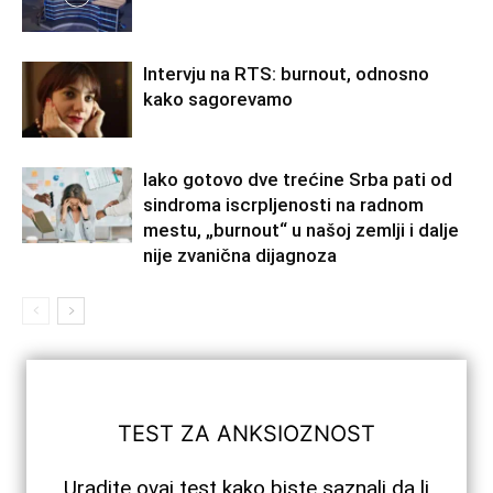
Intervju na RTS: burnout, odnosno
kako sagorevamo
Iako gotovo dve trećine Srba pati od
sindroma iscrpljenosti na radnom
mestu, „burnout“ u našoj zemlji i dalje
nije zvanična dijagnoza
TEST ZA ANKSIOZNOST
Uradite ovaj test kako biste saznali da li