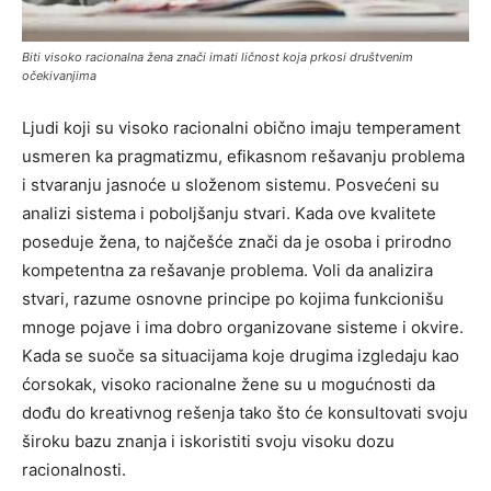
Biti visoko racionalna žena znači imati ličnost koja prkosi društvenim
očekivanjima
Ljudi koji su visoko racionalni obično imaju temperament
usmeren ka pragmatizmu, efikasnom rešavanju problema
i stvaranju jasnoće u složenom sistemu. Posvećeni su
analizi sistema i poboljšanju stvari. Kada ove kvalitete
poseduje žena, to najčešće znači da je osoba i prirodno
kompetentna za rešavanje problema. Voli da analizira
stvari, razume osnovne principe po kojima funkcionišu
mnoge pojave i ima dobro organizovane sisteme i okvire.
Kada se suoče sa situacijama koje drugima izgledaju kao
ćorsokak, visoko racionalne žene su u mogućnosti da
dođu do kreativnog rešenja tako što će konsultovati svoju
široku bazu znanja i iskoristiti svoju visoku dozu
racionalnosti.