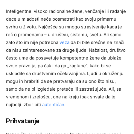
Inteligentne, visoko racionalne žene, venčanje ili rađanje
dece u mladosti neće posmatrati kao svoju primarnu
svrhu u životu. Najčešće su mnogo strastvenije kada je
reč o promenama – u društvu, sistemu, svetu. Ali samo
zato što im nije potrebna
veza
da bi bile srećne ne znači
da nisu zainteresovane za druge ljude. Nažalost, društvo
često ume da posavetuje kompetentne žene da ublaže
svoje pravo ja, pa čak i da ga „zaglupe“, kako bi se
uskladile sa društvenim očekivanjima. Ljudi u okruženju
mogu ih hrabriti da se pretvaraju da su ono što nisu,
samo da ne bi izgledale preteće ili zastrašujuće. Ali, sa
vremenom i zrelošću, one na kraju ipak shvate da je
najbolji izbor biti
autentičan
.
Prihvatanje