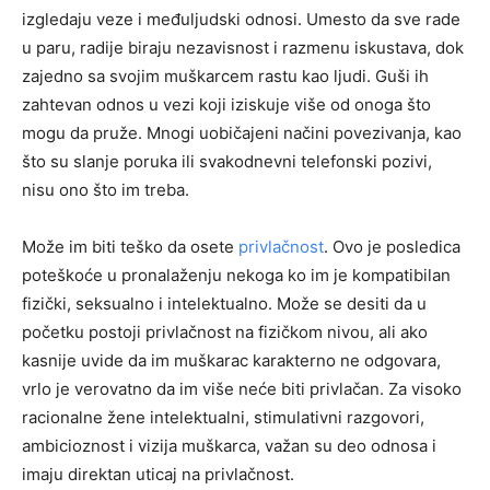
izgledaju veze i međuljudski odnosi. Umesto da sve rade
u paru, radije biraju nezavisnost i razmenu iskustava, dok
zajedno sa svojim muškarcem rastu kao ljudi. Guši ih
zahtevan odnos u vezi koji iziskuje više od onoga što
mogu da pruže. Mnogi uobičajeni načini povezivanja, kao
što su slanje poruka ili svakodnevni telefonski pozivi,
nisu ono što im treba.
Može im biti teško da osete
privlačnost
. Ovo je posledica
poteškoće u pronalaženju nekoga ko im je kompatibilan
fizički, seksualno i intelektualno. Može se desiti da u
početku postoji privlačnost na fizičkom nivou, ali ako
kasnije uvide da im muškarac karakterno ne odgovara,
vrlo je verovatno da im više neće biti privlačan. Za visoko
racionalne žene intelektualni, stimulativni razgovori,
ambicioznost i vizija muškarca, važan su deo odnosa i
imaju direktan uticaj na privlačnost.