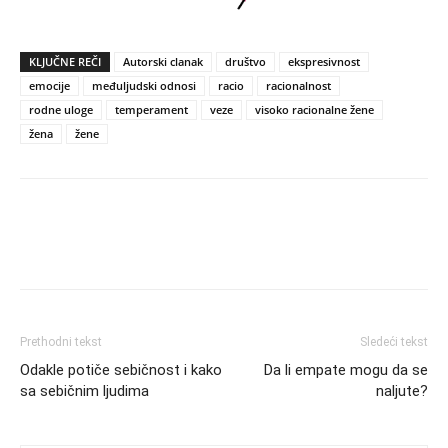
KLJUČNE REČI
Autorski clanak
društvo
ekspresivnost
emocije
međuljudski odnosi
racio
racionalnost
rodne uloge
temperament
veze
visoko racionalne žene
žena
žene
Prethodni tekst
Sledeći tekst
Odakle potiče sebičnost i kako
Da li empate mogu da se
sa sebičnim ljudima
naljute?