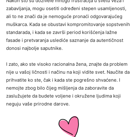
Nakon što su doživele mnogo frustracija u svetu veza i
zabavljanja, mogu osetiti određeni stepen usamljenosti,
ali to ne znači da je nemoguće pronaći odgovarajućeg
muškarca. Kada se obustavi kompromitovanje sopstvenih
standarada, i kada se završi period korišćenja lažne
fasade i pretvaranja uslediće saznanje da autentičnost
donosi najbolje saputnike.
I zato, ako ste visoko racionalna žena, znajte da problem
nije u vašoj ličnosti i načinu na koji vidite svet. Naučite da
prihvatite ko ste, čak i kada ste pogrešno shvaćene. I
nemojte zbog bilo čijeg mišljenja da zaboravite da
zaslužujete da budete voljene i okružene ljudima koji
neguju vaše prirodne darove.