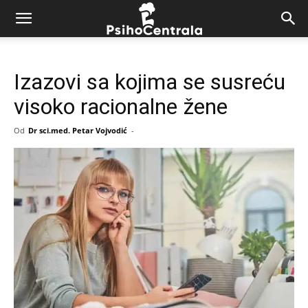
Izazovi sa kojima se susreću
visoko racionalne žene
Od
Dr sci.med. Petar Vojvodić
-