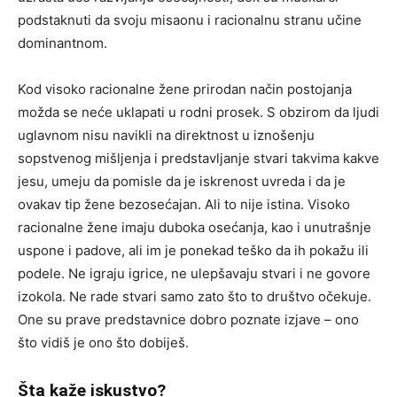
podstaknuti da svoju misaonu i racionalnu stranu učine
dominantnom.
Kod visoko racionalne žene prirodan način postojanja
možda se neće uklapati u rodni prosek. S obzirom da ljudi
uglavnom nisu navikli na direktnost u iznošenju
sopstvenog mišljenja i predstavljanje stvari takvima kakve
jesu, umeju da pomisle da je iskrenost uvreda i da je
ovakav tip žene bezosećajan. Ali to nije istina. Visoko
racionalne žene imaju duboka osećanja, kao i unutrašnje
uspone i padove, ali im je ponekad teško da ih pokažu ili
podele. Ne igraju igrice, ne ulepšavaju stvari i ne govore
izokola. Ne rade stvari samo zato što to društvo očekuje.
One su prave predstavnice dobro poznate izjave – ono
što vidiš je ono što dobiješ.
Šta kaže iskustvo?