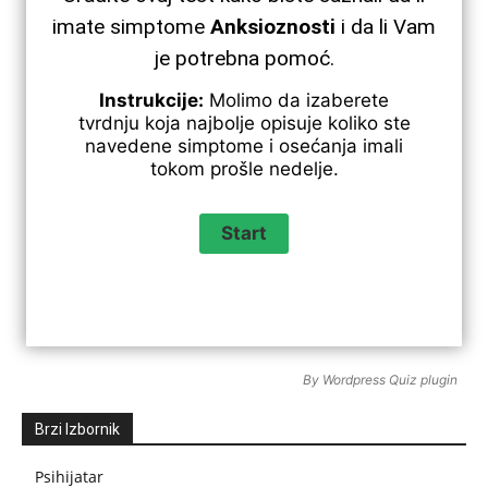
imate simptome
Anksioznosti
i da li Vam
je potrebna pomoć.
Instrukcije:
Molimo da izaberete
tvrdnju koja najbolje opisuje koliko ste
navedene simptome i osećanja imali
tokom prošle nedelje.
By
Wordpress Quiz plugin
Brzi Izbornik
Psihijatar