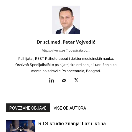
Dr sci.med. Petar Vojvodić
https://www.psihocentrala.com
Psihijatar, REBT Psihoterapeut i doktor medicinskih nauka.
Osnivač Specijalističke psihijatrijske ordinacije i udruženja za
mentalno zdravlje Psihocentrala, Beograd.
POVEZANE OBJAVE
VIŠE OD AUTORA
RTS studio znanja: Laž i istina