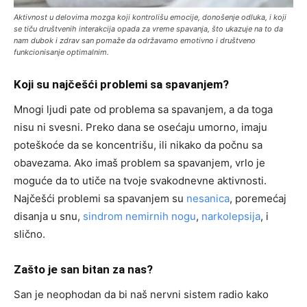
Aktivnost u delovima mozga koji kontrolišu emocije, donošenje odluka, i koji
se tiču društvenih interakcija opada za vreme spavanja, što ukazuje na to da
nam dubok i zdrav san pomaže da održavamo emotivno i društveno
funkcionisanje optimalnim.
Koji su najčešći problemi sa spavanjem?
Mnogi ljudi pate od problema sa spavanjem, a da toga
nisu ni svesni. Preko dana se osećaju umorno, imaju
poteškoće da se koncentrišu, ili nikako da počnu sa
obavezama. Ako imaš problem sa spavanjem, vrlo je
moguće da to utiče na tvoje svakodnevne aktivnosti.
Najčešći problemi sa spavanjem su
nesanica
, poremećaj
disanja u snu,
sindrom nemirnih nogu
,
narkolepsija
, i
slično.
Zašto je san bitan za nas?
San je neophodan da bi naš nervni sistem radio kako