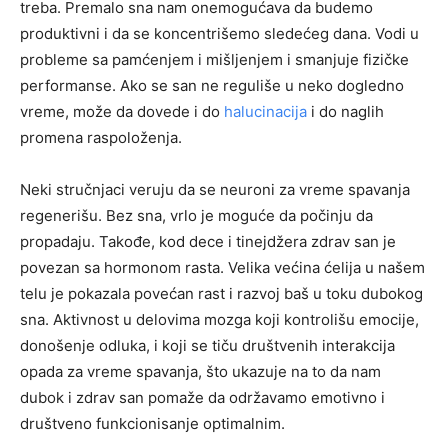
treba. Premalo sna nam onemogućava da budemo
produktivni i da se koncentrišemo sledećeg dana. Vodi u
probleme sa pamćenjem i mišljenjem i smanjuje fizičke
performanse. Ako se san ne reguliše u neko dogledno
vreme, može da dovede i do
halucinacija
i do naglih
promena raspoloženja.
Neki stručnjaci veruju da se neuroni za vreme spavanja
regenerišu. Bez sna, vrlo je moguće da počinju da
propadaju. Takođe, kod dece i tinejdžera zdrav san je
povezan sa hormonom rasta. Velika većina ćelija u našem
telu je pokazala povećan rast i razvoj baš u toku dubokog
sna. Aktivnost u delovima mozga koji kontrolišu emocije,
donošenje odluka, i koji se tiču društvenih interakcija
opada za vreme spavanja, što ukazuje na to da nam
dubok i zdrav san pomaže da održavamo emotivno i
društveno funkcionisanje optimalnim.