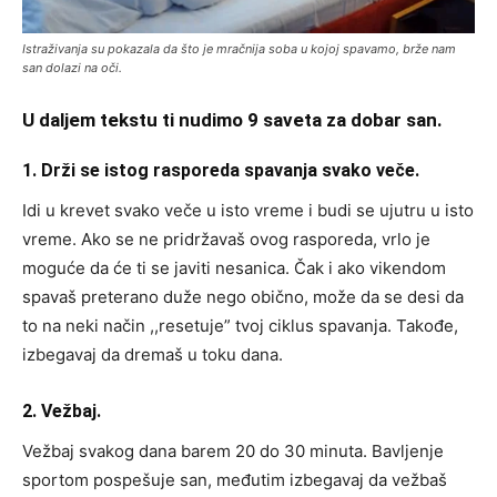
Istraživanja su pokazala da što je mračnija soba u kojoj spavamo, brže nam
san dolazi na oči.
U daljem tekstu ti nudimo 9 saveta za dobar san.
1. Drži se istog rasporeda spavanja svako veče.
Idi u krevet svako veče u isto vreme i budi se ujutru u isto
vreme. Ako se ne pridržavaš ovog rasporeda, vrlo je
moguće da će ti se javiti nesanica. Čak i ako vikendom
spavaš preterano duže nego obično, može da se desi da
to na neki način ,,resetuje” tvoj ciklus spavanja. Takođe,
izbegavaj da dremaš u toku dana.
2. Vežbaj.
Vežbaj svakog dana barem 20 do 30 minuta. Bavljenje
sportom pospešuje san, međutim izbegavaj da vežbaš