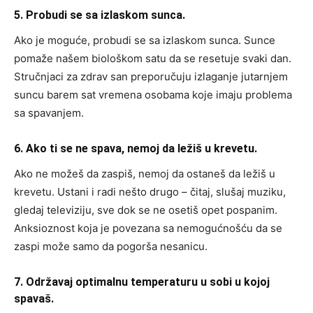
5. Probudi se sa izlaskom sunca.
Ako je moguće, probudi se sa izlaskom sunca. Sunce
pomaže našem biološkom satu da se resetuje svaki dan.
Stručnjaci za zdrav san preporučuju izlaganje jutarnjem
suncu barem sat vremena osobama koje imaju problema
sa spavanjem.
6. Ako ti se ne spava, nemoj da ležiš u krevetu.
Ako ne možeš da zaspiš, nemoj da ostaneš da ležiš u
krevetu. Ustani i radi nešto drugo – čitaj, slušaj muziku,
gledaj televiziju, sve dok se ne osetiš opet pospanim.
Anksioznost koja je povezana sa nemogućnošću da se
zaspi može samo da pogorša nesanicu.
7. Održavaj optimalnu temperaturu u sobi u kojoj
spavaš.