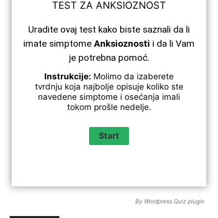
TEST ZA ANKSIOZNOST
Uradite ovaj test kako biste saznali da li
imate simptome
Anksioznosti
i da li Vam
je potrebna pomoć.
Instrukcije:
Molimo da izaberete
tvrdnju koja najbolje opisuje koliko ste
navedene simptome i osećanja imali
tokom prošle nedelje.
By
Wordpress Quiz plugin