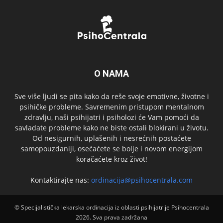
O NAMA
Sve više ljudi se pita kako da reše svoje emotivne, životne i
psihičke probleme. Savremenim pristupom mentalnom
zdravlju, naši psihijatri i psiholozi će Vam pomoći da
savladate probleme kako ne biste ostali blokirani u životu.
Od nesigurnih, uplašenih i nesrećnih postaćete
samopouzdaniji, osećaćete se bolje i novom energijom
koračaćete kroz život!
Kontaktirajte nas:
ordinacija@psihocentrala.com
© Specijalistička lekarska ordinacija iz oblasti psihijatrije Psihocentrala
2026. Sva prava zadržana