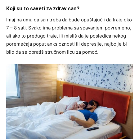
Koji su to saveti za zdrav san?
Imaj na umu da san treba da bude opuštajuć i da traje oko
7 – 8 sati. Svako ima problema sa spavanjem povremeno,
ali ako to predugo traje, ili misliš da je posledica nekog
poremećaja poput anksioznosti ili depresije, najbolje bi
bilo da se obratiš stručnom licu za pomoć.