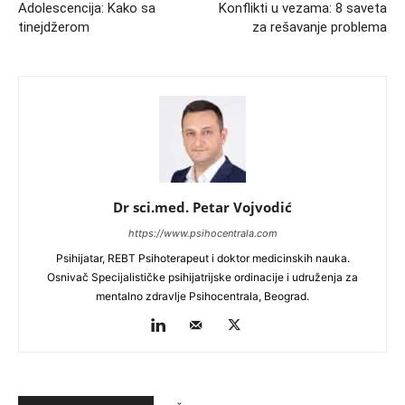
Adolescencija: Kako sa
Konflikti u vezama: 8 saveta
tinejdžerom
za rešavanje problema
Dr sci.med. Petar Vojvodić
https://www.psihocentrala.com
Psihijatar, REBT Psihoterapeut i doktor medicinskih nauka.
Osnivač Specijalističke psihijatrijske ordinacije i udruženja za
mentalno zdravlje Psihocentrala, Beograd.