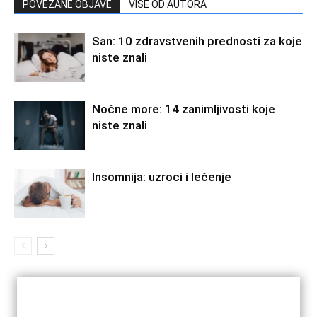
POVEZANE OBJAVE
VIŠE OD AUTORA
San: 10 zdravstvenih prednosti za koje
niste znali
Noćne more: 14 zanimljivosti koje
niste znali
Insomnija: uzroci i lečenje