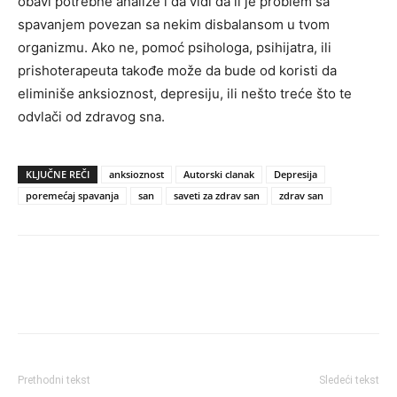
obavi potrebne analize i da vidi da li je problem sa
spavanjem povezan sa nekim disbalansom u tvom
organizmu. Ako ne, pomoć psihologa, psihijatra, ili
prishoterapeuta takođe može da bude od koristi da
eliminiše anksioznost, depresiju, ili nešto treće što te
odvlači od zdravog sna.
KLJUČNE REČI
anksioznost
Autorski clanak
Depresija
poremećaj spavanja
san
saveti za zdrav san
zdrav san
Prethodni tekst
Sledeći tekst