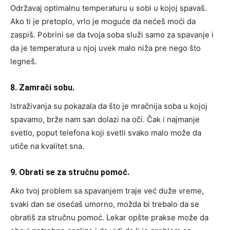
Održavaj optimalnu temperaturu u sobi u kojoj spavaš.
Ako ti je pretoplo, vrlo je moguće da nećeš moći da
zaspiš. Pobrini se da tvoja soba služi samo za spavanje i
da je temperatura u njoj uvek malo niža pre nego što
legneš.
8. Zamrači sobu.
Istraživanja su pokazala da što je mračnija soba u kojoj
spavamo, brže nam san dolazi na oči. Čak i najmanje
svetlo, poput telefona koji svetli svako malo može da
utiče na kvalitet sna.
9. Obrati se za stručnu pomoć.
Ako tvoj problem sa spavanjem traje već duže vreme,
svaki dan se osećaš umorno, možda bi trebalo da se
obratiš za stručnu pomoć. Lekar opšte prakse može da