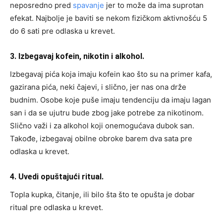
neposredno pred
spavanje
jer to može da ima suprotan
efekat. Najbolje je baviti se nekom fizičkom aktivnošću 5
do 6 sati pre odlaska u krevet.
3. Izbegavaj kofein, nikotin i alkohol.
Izbegavaj pića koja imaju kofein kao što su na primer kafa,
gazirana pića, neki čajevi, i slično, jer nas ona drže
budnim. Osobe koje puše imaju tendenciju da imaju lagan
san i da se ujutru bude zbog jake potrebe za nikotinom.
Slično važi i za alkohol koji onemogućava dubok san.
Takođe, izbegavaj obilne obroke barem dva sata pre
odlaska u krevet.
4. Uvedi opuštajući ritual.
Topla kupka, čitanje, ili bilo šta što te opušta je dobar
ritual pre odlaska u krevet.